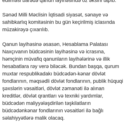
edilməsi barədə qanun layihəsində öz əksini tapıb.
Mədəniyyətimizin Zəfəri
Zəfər Diasporu
Sənəd Milli Məclisin İqtisadi siyasət, sənaye və
Səhiyyə
Ailə və uşaq
sahibkarlıq komitəsinin bu gün keçirilmiş iclasında
Turizm
müzakirəyə çıxarılıb.
İqtisadiyyat
Qanun layihəsinə əsasən, Hesablama Palatası
İqtisadi xəbərlər
Naxçıvanın büdcəsinin layihəsinə və icrasına,
Energetika
həmçinin müvafiq qanunların layihələrinə və illik
Neft-qaz
hesabatlara rəy verə biləcək. Bundan başqa, qurum
Əmək və sosial siyasət
muxtar respublikadakı büdcədən-kənar dövlət
Kənd təsərrüfatı
Hərbi sənaye
fondlarının, məqsədli dövlət fondlarının, publik hüquqi
Telekommunikasiya və nəqliyyat
şəxslərin vəsaitləri, dövlət zəmanəti ilə alınan
COP29
kreditlər, dövlət qrantları və texniki yardımlar,
büdcədən maliyyələşdirilən təşkilatların
Cəmiyyət
büdcədənkənar fondlarının vəsaitləri ilə bağlı
Crossmedia.az - 1 yaş
səlahiyyətlərə malik olacaq.
Siyasət
Məhkəmə və hüquq