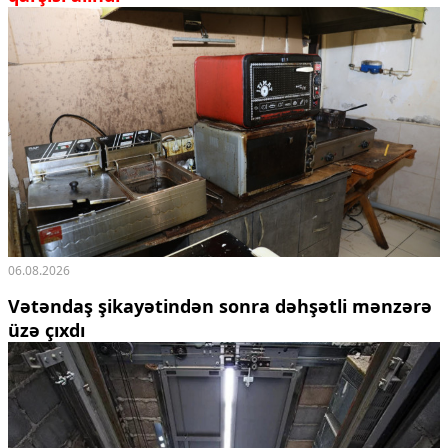
06.08.2026
Vətəndaş şikayətindən sonra dəhşətli mənzərə
üzə çıxdı