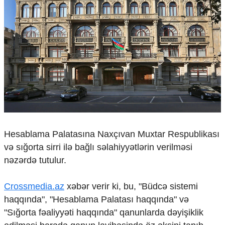
Çarpaz baxış
Təhlil
Siyasi
Geosiyasi
İqtisadi
Sosioloji
Araşdırma
Multimedia
Foto
Video
Hesablama Palatasına Naxçıvan Muxtar Respublikası
İnfoqrafika
və sığorta sirri ilə bağlı səlahiyyətlərin verilməsi
Podcast
nəzərdə tutulur.
Humanitar
Crossmedia.az
xəbər verir ki, bu, "Büdcə sistemi
Elm və təhsil
Mədəniyyət
haqqında", "Hesablama Palatası haqqında" və
Diaspor
"Sığorta fəaliyyəti haqqında" qanunlarda dəyişiklik
Yüksəliş hekayəsi