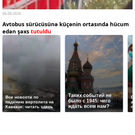
06.08.2026
Avtobus sürücüsünə küçənin ortasında hücum
edən şəxs
tutuldu
Таких событий не
Все новости по
В
было с 1945: чего
падению вертолета на
а
ждать всем нам?
Кавказе: читать здесь
п