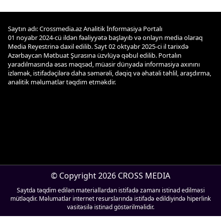
Saytın adı: Crossmedia.az Analitik İnformasiya Portalı
01 noyabr 2024-cü ildən fəaliyyətə başlayıb və onlayn media olaraq
Media Reyestrinə daxil edilib. Sayt 02 oktyabr 2025-ci il tarixdə
Azərbaycan Mətbuat Şurasına üzvlüyə qəbul edilib. Portalın
yaradılmasında əsas məqsəd, müasir dünyada informasiya axınını
izləmək, istifadəçilərə daha səmərəli, dəqiq və əhatəli təhlil, araşdırma,
analitik məlumatlar təqdim etməkdir.
© Copyright 2026 CROSS MEDIA
Saytda təqdim edilən materiallardan istifadə zamanı istinad edilməsi
mütləqdir. Məlumatlar internet resurslarında istifadə edildiyində hiperlink
vasitəsilə istinad göstərilməlidir.