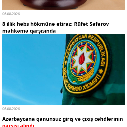
06.08.2026
8 illik həbs hökmünə etiraz: Rüfət Səfərov
məhkəmə qarşısında
06.08.2026
Azərbaycana qanunsuz giriş və çıxış cəhdlərinin
qarşısı alındı