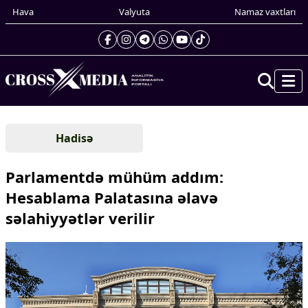
Hava
Valyuta
Namaz vaxtları
Prezidentin gündəliyi
Hadisə
Gündəm
Dünya
Parlamentdə mühüm addım:
Xarici xəbərlər
Hesablama Palatasına əlavə
Cənubi Qafqaz
səlahiyyətlər verilir
Türk Dünyası
Yaxın Şərq
Avropa
Amerika
Asiya
Afrika