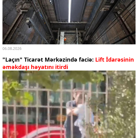
06.08.2026
"Laçın" Ticarət Mərkəzində faciə:
Lift İdarəsinin
əməkdaşı həyatını itirdi