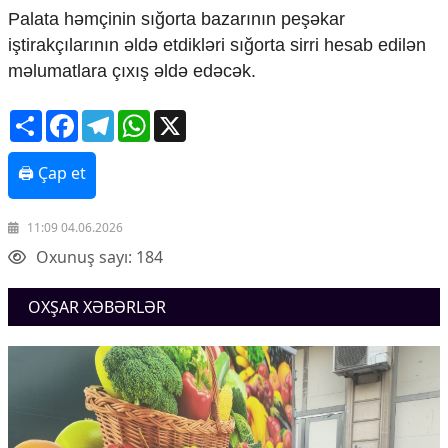
Palata həmçinin sığorta bazarının peşəkar
Ekologiya
Zəfər - 5
iştirakçılarının əldə etdikləri sığorta sirri hesab edilən
Gənclər və İdman
məlumatlara çıxış əldə edəcək.
Media və QHT
Hadisə
Share
Facebook
Telegram
WhatsApp
X
Sağlamlıq
Sosium
🖨 Çap et
Mənəvi dəyərlər
Texnologiya
Mətbuat-150
11:09 04.06.2026
Əlaqə
Oxunuş sayı: 184
Missiyamız
OXŞAR XƏBƏRLƏR