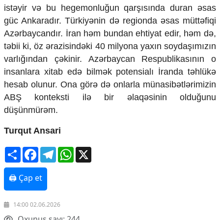
istəyir və bu hegemonluğun qarşısında duran əsas
güc Ankaradır. Türkiyənin də regionda əsas müttəfiqi
Azərbaycandır. İran həm bundan ehtiyat edir, həm də,
təbii ki, öz ərazisindəki 40 milyona yaxın soydaşımızın
varlığından çəkinir. Azərbaycan Respublikasının o
insanlara xitab edə bilmək potensialı İranda təhlükə
hesab olunur. Ona görə də onlarla münasibətlərimizin
ABŞ konteksti ilə bir əlaqəsinin olduğunu
düşünmürəm.
Turqut Ansari
Share
Facebook
Telegram
WhatsApp
X
🖨 Çap et
14:00 02.06.2026
Oxunuş sayı: 244