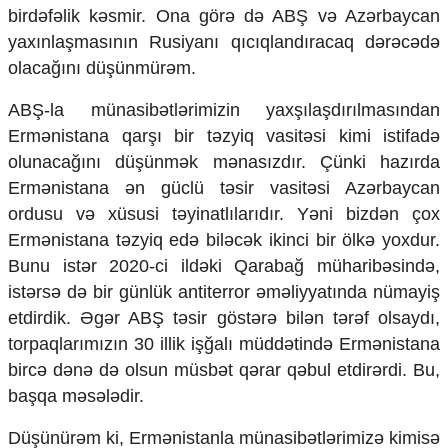
birdəfəlik kəsmir. Ona görə də ABŞ və Azərbaycan
yaxınlaşmasının Rusiyanı qıcıqlandıracaq dərəcədə
olacağını düşünmürəm.
ABŞ-la münasibətlərimizin yaxşılaşdırılmasından
Ermənistana qarşı bir təzyiq vasitəsi kimi istifadə
olunacağını düşünmək mənasızdır. Çünki hazırda
Ermənistana ən güclü təsir vasitəsi Azərbaycan
ordusu və xüsusi təyinatlılarıdır. Yəni bizdən çox
Ermənistana təzyiq edə biləcək ikinci bir ölkə yoxdur.
Bunu istər 2020-ci ildəki Qarabağ müharibəsində,
istərsə də bir günlük antiterror əməliyyatında nümayiş
etdirdik. Əgər ABŞ təsir göstərə bilən tərəf olsaydı,
torpaqlarımızın 30 illik işğalı müddətində Ermənistana
bircə dənə də olsun müsbət qərar qəbul etdirərdi. Bu,
başqa məsələdir.
Düşünürəm ki, Ermənistanla münasibətlərimizə kimisə