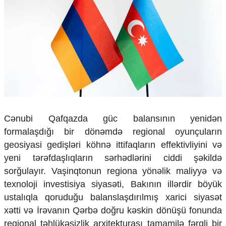
Çarpaz baxış
Təhlil
Siyasi
Geosiyasi
İqtisadi
Sosioloji
Araşdırma
Multimedia
Foto
Cənubi Qafqazda güc balansının yenidən
Video
formalaşdığı bir dönəmdə regional oyunçuların
İnfoqrafika
geosiyasi gedişləri köhnə ittifaqların effektivliyini və
Podcast
yeni tərəfdaşlıqların sərhədlərini ciddi şəkildə
Humanitar
sorğulayır. Vaşinqtonun regiona yönəlik maliyyə və
texnoloji investisiya siyasəti, Bakının illərdir böyük
Elm və təhsil
ustalıqla qoruduğu balanslaşdırılmış xarici siyasət
Mədəniyyət
Diaspor
xətti və İrəvanın Qərbə doğru kəskin dönüşü fonunda
Yüksəliş hekayəsi
regional təhlükəsizlik arxitekturası tamamilə fərqli bir