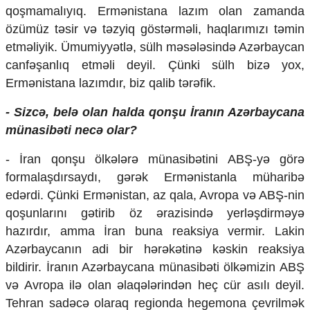
qoşmamalıyıq. Ermənistana lazım olan zamanda
özümüz təsir və təzyiq göstərməli, haqlarımızı təmin
etməliyik. Ümumiyyətlə, sülh məsələsində Azərbaycan
canfəşanlıq etməli deyil. Çünki sülh bizə yox,
Ermənistana lazımdır, biz qalib tərəfik.
- Sizcə, belə olan halda qonşu İranın Azərbaycana
münasibəti necə olar?
- İran qonşu ölkələrə münasibətini ABŞ-yə görə
formalaşdırsaydı, gərək Ermənistanla müharibə
edərdi. Çünki Ermənistan, az qala, Avropa və ABŞ-nin
qoşunlarını gətirib öz ərazisində yerləşdirməyə
hazırdır, amma İran buna reaksiya vermir. Lakin
Azərbaycanın adi bir hərəkətinə kəskin reaksiya
bildirir. İranın Azərbaycana münasibəti ölkəmizin ABŞ
və Avropa ilə olan əlaqələrindən heç cür asılı deyil.
Tehran sadəcə olaraq regionda hegemona çevrilmək