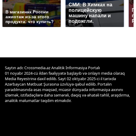
СМИ: В Химках на
полицейскую
Г
В магазинах России
машину напали и
п
ажиотаж из-за этого
подожгли.
Р
продукта: что купить?
Saytın adı: Crossmedia.az Analitik İnformasiya Portalı
01 noyabr 2024-cü ildən fəaliyyətə başlayıb və onlayn media olaraq
Media Reyestrinə daxil edilib. Sayt 02 oktyabr 2025-ci il tarixdə
Azərbaycan Mətbuat Şurasına üzvlüyə qəbul edilib. Portalın
yaradılmasında əsas məqsəd, müasir dünyada informasiya axınını
izləmək, istifadəçilərə daha səmərəli, dəqiq və əhatəli təhlil, araşdırma,
analitik məlumatlar təqdim etməkdir.