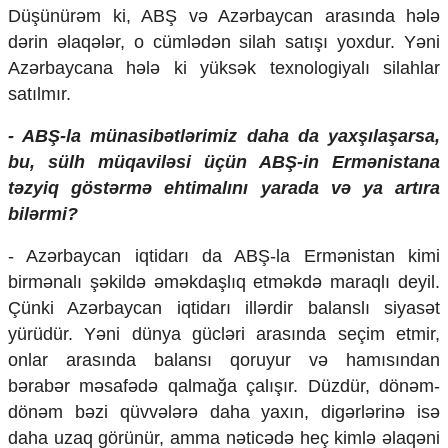
Düşünürəm ki, ABŞ və Azərbaycan arasında hələ
dərin əlaqələr, o cümlədən silah satışı yoxdur. Yəni
Azərbaycana hələ ki yüksək texnologiyalı silahlar
satılmır.
- ABŞ-la münasibətlərimiz daha da yaxşılaşarsa,
bu, sülh müqaviləsi üçün ABŞ-in Ermənistana
təzyiq göstərmə ehtimalını yarada və ya artıra
bilərmi?
- Azərbaycan iqtidarı da ABŞ-la Ermənistan kimi
birmənalı şəkildə əməkdaşlıq etməkdə maraqlı deyil.
Çünki Azərbaycan iqtidarı illərdir balanslı siyasət
yürüdür. Yəni dünya gücləri arasında seçim etmir,
onlar arasında balansı qoruyur və hamısından
bərabər məsafədə qalmağa çalışır. Düzdür, dönəm-
dönəm bəzi qüvvələrə daha yaxın, digərlərinə isə
daha uzaq görünür, amma nəticədə heç kimlə əlaqəni