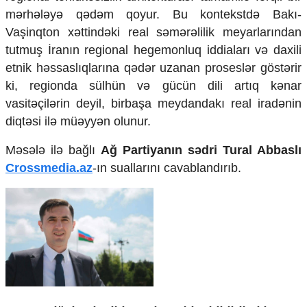
Mədəniyyətimizin Zəfəri
mərhələyə qədəm qoyur. Bu kontekstdə Bakı-
Zəfər Diasporu
Vaşinqton xəttindəki real səmərəlilik meyarlarından
Səhiyyə
tutmuş İranın regional hegemonluq iddiaları və daxili
Ailə və uşaq
etnik həssaslıqlarına qədər uzanan proseslər göstərir
Turizm
ki, regionda sülhün və gücün dili artıq kənar
İqtisadiyyat
vasitəçilərin deyil, birbaşa meydandakı real iradənin
İqtisadi xəbərlər
diqtəsi ilə müəyyən olunur.
Energetika
Neft-qaz
Məsələ ilə bağlı
Ağ Partiyanın sədri Tural Abbaslı
Əmək və sosial siyasət
Crossmedia.az
-ın suallarını cavablandırıb.
Kənd təsərrüfatı
Hərbi sənaye
Telekommunikasiya və nəqliyyat
COP29
Cəmiyyət
Crossmedia.az - 1 yaş
Siyasət
Məhkəmə və hüquq