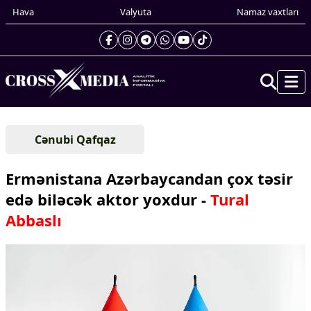
Hava
Valyuta
Namaz vaxtları
Prezidentin gündəliyi
Cənubi Qafqaz
Gündəm
Dünya
Ermənistana Azərbaycandan çox təsir
Xarici xəbərlər
edə biləcək aktor yoxdur -
Tural
Cənubi Qafqaz
Abbaslı
Türk Dünyası
Yaxın Şərq
Avropa
Amerika
Asiya
Afrika