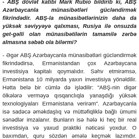
- ABŞ dövlət katibi Mark Rubio bildirib ki, ABŞ
Ekologiya
Azərbaycanla münasibətləri gücləndirmək
Zəfər - 5
fikrindədir. ABŞ-la münasibətlərinizin daha da
Gənclər və İdman
yüksək səviyyəyə qalxması, Rusiya ilə onsuzda
Media və QHT
Hadisə
get-gəlli olan münasibətilərin tamamilə zərbə
Sağlamlıq
almasına səbəb ola bilərmi?
Sosium
Mənəvi dəyərlər
- Əgər ABŞ Azərbaycanla münasibətləri gücləndirmək
Texnologiya
fikrindədirsə, Ermənistandan çox Azərbaycana
Mətbuat-150
investisiya kapitalı qoymalıdır. Səhv etmirəmsə,
Əlaqə
Ermənistana 10 milyarda yaxın investisiya yönəldilir.
Hətta belə bir cümlə də işlədilir: "ABŞ-nin digər
Missiyamız
ölkələrə verməyə qısqanclıqla yanaşdığı yüksək
texnologiyaları Ermənistana verirəm". Azərbaycanla
isə sadəcə əməkdaşlıq və müttəfiqliklə bağlı ümumi
sənədlər imzalanır. Bunların isə hələ ki heç bir real
investisiya və yaxud praktiki nəticəsi yoxdur. O
baxımdan, quru sözdən əmələ keçmək lazımdır.