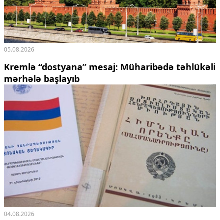
05.08.2026
Kremlə “dostyana” mesaj:
Müharibədə təhlükəli
mərhələ başlayıb
04.08.2026