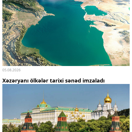
05.08.2026
Xəzəryanı ölkələr tarixi sənəd imzaladı