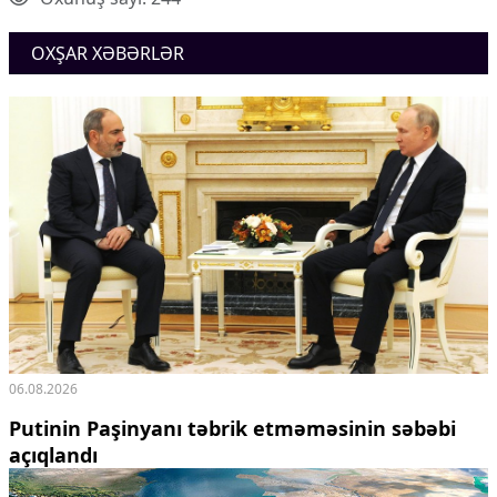
OXŞAR XƏBƏRLƏR
06.08.2026
Putinin Paşinyanı təbrik etməməsinin səbəbi
açıqlandı