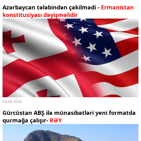
Azərbaycan tələbindən çəkilmədi -
Ermənistan
konstitusiyası dəyişməlidir
04.08.2026
Gürcüstan ABŞ ilə münasibətləri yeni formatda
qurmağa çalışır-
RƏY