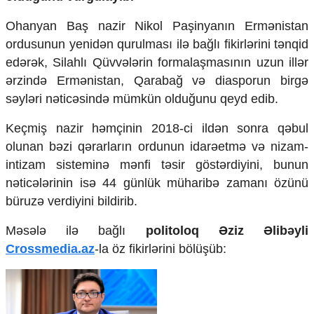
Mədəniyyətimizin Zəfəri
Zəfər Diasporu
Ohanyan Baş nazir Nikol Paşinyanın Ermənistan
Səhiyyə
ordusunun yenidən qurulması ilə bağlı fikirlərini tənqid
Ailə və uşaq
edərək, Silahlı Qüvvələrin formalaşmasının uzun illər
Turizm
ərzində Ermənistan, Qarabağ və diasporun birgə
İqtisadiyyat
səyləri nəticəsində mümkün olduğunu qeyd edib.
İqtisadi xəbərlər
Keçmiş nazir həmçinin 2018-ci ildən sonra qəbul
Energetika
olunan bəzi qərarların ordunun idarəetmə və nizam-
Neft-qaz
intizam sisteminə mənfi təsir göstərdiyini, bunun
Əmək və sosial siyasət
nəticələrinin isə 44 günlük müharibə zamanı özünü
Kənd təsərrüfatı
Hərbi sənaye
büruzə verdiyini bildirib.
Telekommunikasiya və nəqliyyat
COP29
Məsələ ilə bağlı
politoloq Əziz Əlibəyli
Crossmedia.az
-la öz fikirlərini bölüşüb:
Cəmiyyət
Crossmedia.az - 1 yaş
Siyasət
Məhkəmə və hüquq