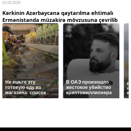
02.08.2026
Kərkinin Azərbaycana qaytarılma ehtimalı
Ermənistanda müzakirə mövzusuna çevrilib
Не ешьте эту
В ОАЭ произошло
В
готовую еду из
жестокое убийство
п
магазина: список
криптомиллионера
К