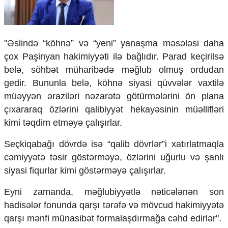
Ekologiya
Zəfər - 5
Gənclər və İdman
"Əslində “köhnə” və “yeni” yanaşma məsələsi daha
Media və QHT
Hadisə
çox Paşinyan hakimiyyəti ilə bağlıdır. Parad keçirilsə
Sağlamlıq
belə, söhbət müharibədə məğlub olmuş ordudan
Sosium
gedir. Bununla belə, köhnə siyasi qüvvələr vaxtilə
Mənəvi dəyərlər
müəyyən əraziləri nəzarətə götürmələrini ön plana
Texnologiya
çıxararaq özlərini qalibiyyət hekayəsinin müəllifləri
Mətbuat-150
kimi təqdim etməyə çalışırlar.
Əlaqə
Seçkiqabağı dövrdə isə “qalib dövrlər”i xatırlatmaqla
Missiyamız
cəmiyyətə təsir göstərməyə, özlərini uğurlu və şanlı
siyasi fiqurlar kimi göstərməyə çalışırlar.
Eyni zamanda, məğlubiyyətlə nəticələnən son
hadisələr fonunda qarşı tərəfə və mövcud hakimiyyətə
qarşı mənfi münasibət formalaşdırmağa cəhd edirlər".