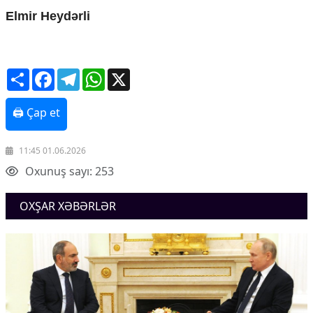
Elmir Heydərli
Share
Facebook
Telegram
WhatsApp
X
🖨 Çap et
11:45 01.06.2026
Oxunuş sayı: 253
OXŞAR XƏBƏRLƏR