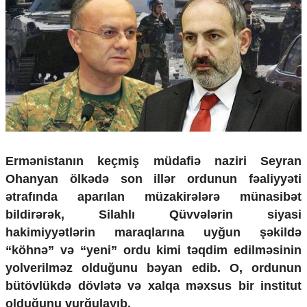
Çarpaz baxış
Təhlil
Siyasi
Geosiyasi
İqtisadi
Sosioloji
Araşdırma
Multimedia
Foto
Ermənistanın keçmiş müdafiə naziri Seyran
Video
Ohanyan ölkədə son illər ordunun fəaliyyəti
İnfoqrafika
ətrafında aparılan müzakirələrə münasibət
Podcast
bildirərək, Silahlı Qüvvələrin siyasi
Humanitar
hakimiyyətlərin maraqlarına uyğun şəkildə
“köhnə” və “yeni” ordu kimi təqdim edilməsinin
Elm və təhsil
yolverilməz olduğunu bəyan edib. O, ordunun
Mədəniyyət
Diaspor
bütövlükdə dövlətə və xalqa məxsus bir institut
Yüksəliş hekayəsi
olduğunu vurğulayıb.