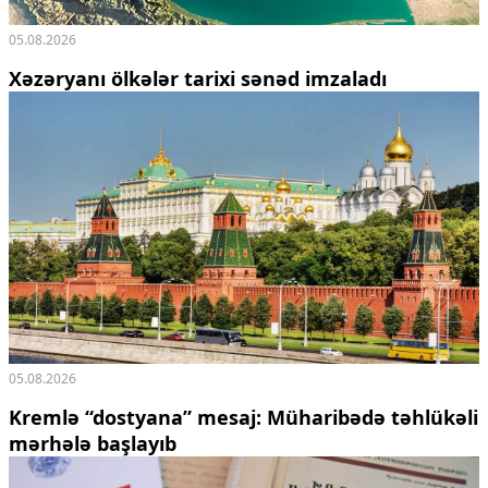
05.08.2026
Xəzəryanı ölkələr tarixi sənəd imzaladı
05.08.2026
Kremlə “dostyana” mesaj:
Müharibədə təhlükəli
mərhələ başlayıb