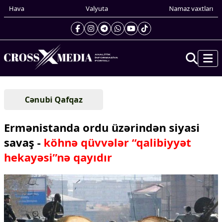
Hava
Valyuta
Namaz vaxtları
Prezidentin gündəliyi
Cənubi Qafqaz
Gündəm
Dünya
Ermənistanda ordu üzərindən siyasi
Xarici xəbərlər
savaş -
köhnə qüvvələr “qalibiyyət
Cənubi Qafqaz
hekayəsi”nə qayıdır
Türk Dünyası
Yaxın Şərq
Avropa
Amerika
Asiya
Afrika