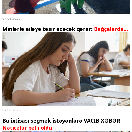
07.08.2026
Minlərlə ailəyə təsir edəcək qərar:
Bağçalarda...
07.08.2026
Bu ixtisası seçmək istəyənlərə VACİB XƏBƏR -
Nəticələr bəlli oldu