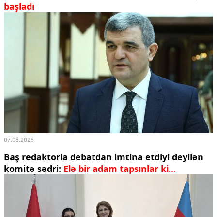
başladı
07.08.2026
Baş redaktorla debatdan imtina etdiyi deyilən
komitə sədri:
Elə bir adam tapsınlar ki...