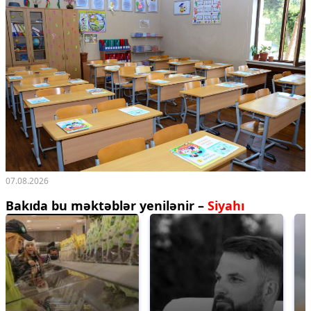
07.08.2026
Bakıda bu məktəblər yenilənir –
Siyahı