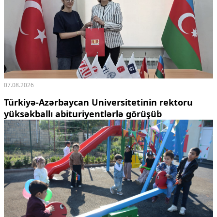
07.08.2026
Türkiyə-Azərbaycan Universitetinin rektoru
yüksəkballı abituriyentlərlə görüşüb