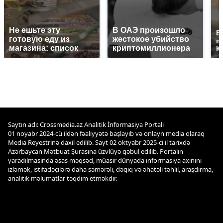
Не ешьте эту
В ОАЭ произошло
В
готовую еду из
жестокое убийство
п
магазина: список
криптомиллионера
К
Saytın adı: Crossmedia.az Analitik İnformasiya Portalı
01 noyabr 2024-cü ildən fəaliyyətə başlayıb və onlayn media olaraq
Media Reyestrinə daxil edilib. Sayt 02 oktyabr 2025-ci il tarixdə
Azərbaycan Mətbuat Şurasına üzvlüyə qəbul edilib. Portalın
yaradılmasında əsas məqsəd, müasir dünyada informasiya axınını
izləmək, istifadəçilərə daha səmərəli, dəqiq və əhatəli təhlil, araşdırma,
analitik məlumatlar təqdim etməkdir.