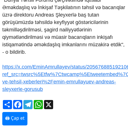
"Dünya Təhsil Forumu çərçivəsində İqtisadi
Mədəniyyətimizin Zəfər
Əməkdaşlıq və İnkişaf Təşkilatının təhsil və bacarıqlar
Zəfər Diasporu
üzrə direktoru Andreas Şleyxerlə baş tutan
Səhiyyə
Ailə və uşaq
görüşümüzdə təhsildə keyfiyyət göstəricilərinin
Turizm
təkmilləşdirilməsi, şagird nailiyyətlərinin
qiymətləndirilməsi və müasir bacarıqların inkişafı
İqtisadiyyat
istiqamətində əməkdaşlıq imkanlarını müzakirə etdik",
İqtisadi xəbərlər
- o bildirib.
Energetika
Neft-qaz
https://x.com/EminAmrullayev/status/2056768851921
Əmək və sosial siyasət
ref_src=twsrc%5Etfw%7Ctwcamp%5Etweetembed%7C
Kənd təsərrüfatı
Hərbi sənaye
ve-tehsil-xeberleri%2Femin-emrullayuev-andreas-
Telekommunikasiya və 
sleyxerle-gorusub
COP29
Share
Facebook
Telegram
WhatsApp
X
Cəmiyyət
Crossmedia.az - 1 yaş
🖨 Çap et
Siyasət
Məhkəmə və hüquq