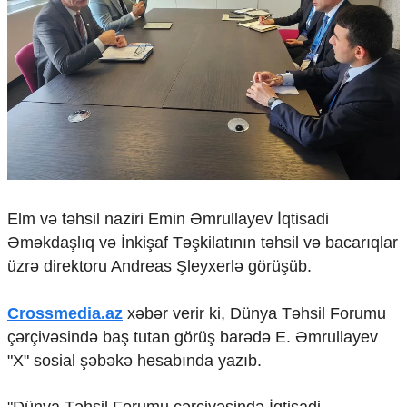
Çarpaz baxış
Təhlil
Siyasi
Geosiyasi
İqtisadi
Sosioloji
Araşdırma
Multimedia
Foto
Elm və təhsil naziri Emin Əmrullayev İqtisadi
Video
Əməkdaşlıq və İnkişaf Təşkilatının təhsil və bacarıqlar
İnfoqrafika
üzrə direktoru Andreas Şleyxerlə görüşüb.
Podcast
Humanitar
Crossmedia.az
xəbər verir ki, Dünya Təhsil Forumu
çərçivəsində baş tutan görüş barədə E. Əmrullayev
Elm və təhsil
Mədəniyyət
"X" sosial şəbəkə hesabında yazıb.
Diaspor
Yüksəliş hekayəsi