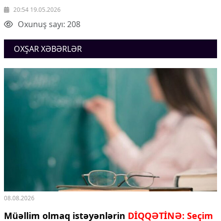
Ekologiya
20:54 19.05.2026
Zəfər - 5
Oxunuş sayı: 208
Gənclər və İdman
Media və QHT
OXŞAR XƏBƏRLƏR
Hadisə
Sağlamlıq
Sosium
Mənəvi dəyərlər
Texnologiya
Mətbuat-150
Əlaqə
Missiyamız
08.08.2026
Müəllim olmaq istəyənlərin
DİQQƏTİNƏ: Seçim