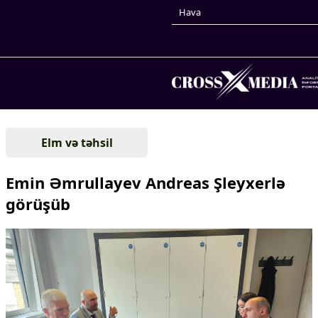
Hava
Prezidentin gündəliyi
Elm və təhsil
Gündəm
Dünya
Emin Əmrullayev Andreas Şleyxerlə
Xarici xəbərlər
görüşüb
Cənubi Qafqaz
Türk Dünyası
Yaxın Şərq
Avropa
Amerika
Asiya
Afrika