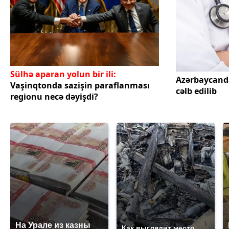
Sülhə aparan yolun bir ili:
Azərbaycand
Vaşinqtonda sazişin paraflanması
cəlb edilib
regionu necə dəyişdi?
На Урале из казны
Как выглядит место