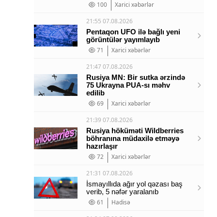
100
Xarici xəbərlər
21:55 07.08.2026
Pentaqon UFO ilə bağlı yeni
görüntülər yayımlayıb
71
Xarici xəbərlər
21:47 07.08.2026
Rusiya MN: Bir sutka ərzində
75 Ukrayna PUA-sı məhv
edilib
69
Xarici xəbərlər
21:39 07.08.2026
Rusiya höküməti Wildberries
böhranına müdaxilə etməyə
hazırlaşır
72
Xarici xəbərlər
21:31 07.08.2026
İsmayıllıda ağır yol qəzası baş
verib, 5 nəfər yaralanıb
61
Hadisə