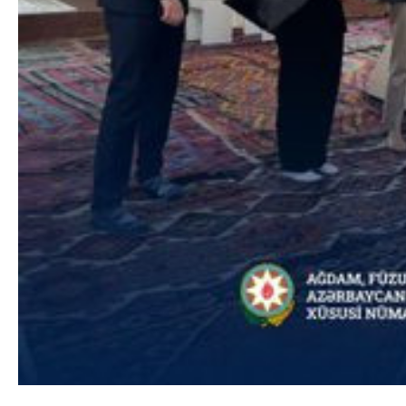
İqtisadiyyat
İqtisadi xəbərlər
Energetika
Neft-qaz
Əmək və sosial siyasət
Kənd təsərrüfatı
Hərbi sənaye
Telekommunikasiya və nəqliyyat
COP29
Cəmiyyət
Crossmedia.az - 1 yaş
Siyasət
Məhkəmə və hüquq
Ekologiya
Zəfər - 5
Gənclər və İdman
Media və QHT
Hadisə
Sağlamlıq
Sosium
Mənəvi dəyərlər