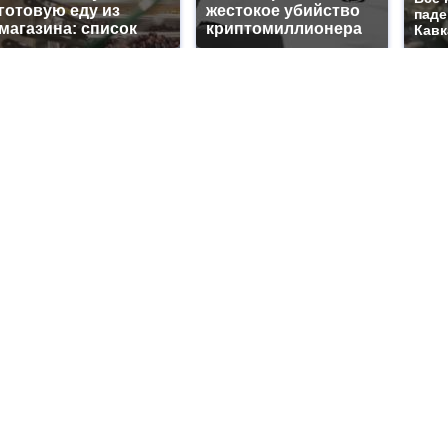
готовую еду из
жестокое убийство
паде
магазина: список
криптомиллионера
Кавк