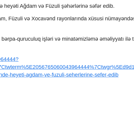
 heyəti Ağdam və Füzuli şəhərlərinə səfər edib.
ğdam, Füzuli və Xocavənd rayonlarında xüsusi nümayəndə
bərpa-quruculuq işləri və minatəmizləmə əməliyyatı ilə 
3964444?
Ctwterm%5E2056765060043964444%7Ctwgr%5Ed9d1bc2
nde-heyeti-agdam-ve-fuzuli-seherlerine-sefer-edib