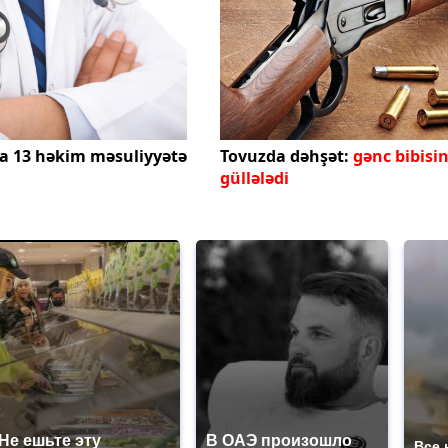
a 13 həkim məsuliyyətə
Tovuzda dəhşət:
gənc bibisin
güllələdi
Не ешьте эту
В ОАЭ произошло
Все 