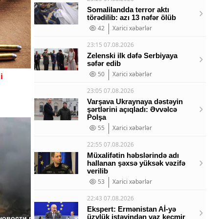
Somalilandda terror aktı
törədilib: azı 13 nəfər ölüb
42
Xarici xəbərlər
23:15 07.08.2026
Zelenski ilk dəfə Serbiyaya
səfər edib
50
Xarici xəbərlər
i
23:05 07.08.2026
Varşava Ukraynaya dəstəyin
şərtlərini açıqladı: Əvvəlcə
Polşa
55
Xarici xəbərlər
22:55 07.08.2026
Müxalifətin həbslərində adı
hallanan şəxsə yüksək vəzifə
verilib
53
Xarici xəbərlər
22:43 07.08.2026
Ekspert: Ermənistan Aİ-yə
Таких событий не
üzvlük istəyindən vaz keçmir
новости по
В магази