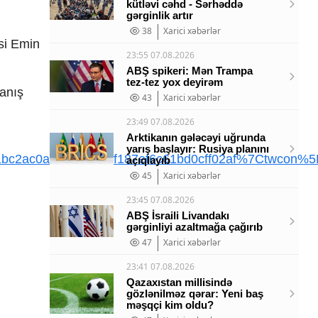
kütləvi cəhd - Sərhəddə
gərginlik artır
38
Xarici xəbərlər
si Emin
23:55 07.08.2026
ABŞ spikeri: Mən Trampa
tez-tez yox deyirəm
tanış
43
Xarici xəbərlər
23:49 07.08.2026
Arktikanın gələcəyi uğrunda
yarış başlayır: Rusiya planını
ac0a2a4a43d51f187ef6c61bd0cff02af%7Ctwcon%5Es1
açıqlayıb
45
Xarici xəbərlər
23:45 07.08.2026
ABŞ İsraili Livandakı
gərginliyi azaltmağa çağırıb
47
Xarici xəbərlər
23:41 07.08.2026
Qazaxıstan millisində
gözlənilməz qərar: Yeni baş
məşqçi kim oldu?