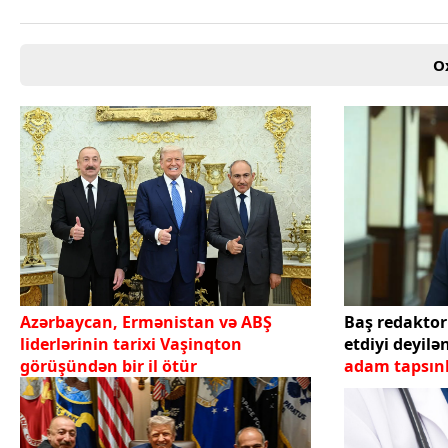
O
Azərbaycan, Ermənistan və ABŞ
Baş redaktor
liderlərinin tarixi Vaşinqton
etdiyi deyilə
görüşündən bir il ötür
adam tapsı