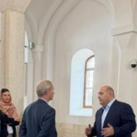
xalq İnvestisiya
Azərbaycanın Malayziyadakı səfi
t Komitəsi yaradılıb
çağırılıb, yenisi təyin olunub