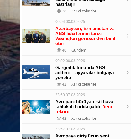
hazırlaşır
38
Xarici xəbərlər
00:04 08.08.2026
Azərbaycan, Ermənistan və
ABŞ liderlərinin tarixi
Vaşinqton görüşündən bir il
ötür
40
Gündəm
00:02 08.08.2026
Gərginlik fonunda ABŞ
addımı: Təyyarələr bölgəyə
yönəlib
42
Xarici xəbərlər
23:59 07.08.2026
Avropanı bürüyən isti hava
təhlükəli həddə çatdı:
Yeni
rekord
42
Xarici xəbərlər
23:57 07.08.2026
Avropaya giriş üçün yeni