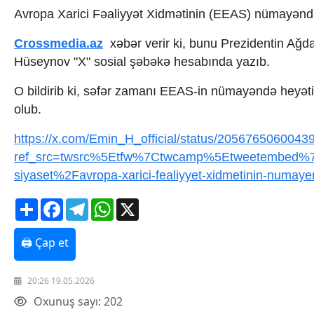
Texnologiya
Avropa Xarici Fəaliyyət Xidmətinin (EEAS) nümayəndə
Mətbuat-150
Crossmedia.az
xəbər verir ki, bunu Prezidentin A
Əlaqə
Missiyamız
Hüseynov "X" sosial şəbəkə hesabında yazıb.
O bildirib ki, səfər zamanı EEAS-in nümayəndə heyəti 
olub.
https://x.com/Emin_H_official/status/205676506004
ref_src=twsrc%5Etfw%7Ctwcamp%5Etweetembed%7
siyaset%2Favropa-xarici-fealiyyet-xidmetinin-numaye
Share
Facebook
Telegram
WhatsApp
X
🖨 Çap et
20:26 19.05.2026
Oxunuş sayı: 202