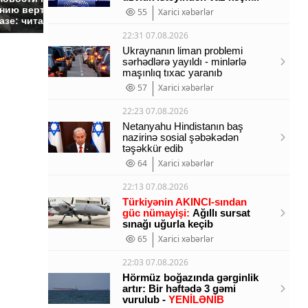
было с 1945: чего
нию вертолета на
ажиотаж 
55
Xarici xəbərlər
ждать всем нам?
азе: читать здесь
продукта
22:31 07.08.2026
Ukraynanın liman problemi
sərhədlərə yayıldı - minlərlə
maşınlıq tıxac yaranıb
57
Xarici xəbərlər
22:23 07.08.2026
Netanyahu Hindistanın baş
nazirinə sosial şəbəkədən
təşəkkür edib
64
Xarici xəbərlər
22:13 07.08.2026
Türkiyənin AKINCI-sından
güc nümayişi:
Ağıllı sursat
sınağı uğurla keçib
65
Xarici xəbərlər
22:03 07.08.2026
Hörmüz boğazında gərginlik
artır: Bir həftədə 3 gəmi
vurulub -
YENİLƏNİB