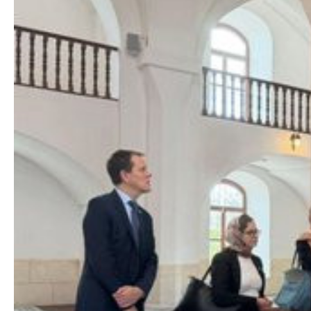
Azərbaycan Beynəl
Siyasi
Forumunun Təşkila
Geosiyasi
İqtisadi
Sosioloji
Araşdırma
Multimedia
Foto
Video
İnfoqrafika
Podcast
Humanitar
Elm və təhsil
Mədəniyyət
Diaspor
Yüksəliş hekayəsi
Mədəniyyətimizin Zəfəri
Zəfər Diasporu
Səhiyyə
Ailə və uşaq
Turizm