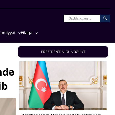
Cəmiyyət
Əlaqə
Crossmedia.az - 1 yaş
Missiyamız
Siyasət
PREZİDENTİN GÜNDƏLİYİ
Məhkəmə və hüquq
yasət
Ekologiya
ndə
Zəfər - 5
ib
Gənclər və İdman
a və
Media və QHT
Hadisə
Sağlamlıq