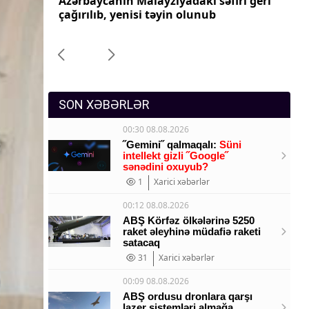
ri geri
Azərbaycanın Pakistandakı səfiri geri
Az
Sosium
çağırılıb, yenisi təyin olunub
ça
Mənəvi dəyərlər
Texnologiya
Mətbuat-150
SON XƏBƏRLƏR
00:30 08.08.2026
˝Gemini˝ qalmaqalı:
Süni
intellekt gizli ˝Google˝
sənədini oxuyub?
1
Xarici xəbərlər
00:12 08.08.2026
ABŞ Körfəz ölkələrinə 5250
raket əleyhinə müdafiə raketi
satacaq
31
Xarici xəbərlər
00:09 08.08.2026
ABŞ ordusu dronlara qarşı
lazer sistemləri almağa