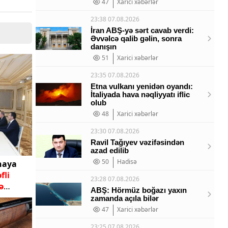
47
Xarici xəbərlər
23:38 07.08.2026
İran ABŞ-yə sərt cavab verdi:
Əvvəlcə qalib gəlin, sonra
danışın
51
Xarici xəbərlər
23:35 07.08.2026
Etna vulkanı yenidən oyandı:
İtaliyada hava nəqliyyatı iflic
olub
48
Xarici xəbərlər
23:30 07.08.2026
Ravil Tağıyev vəzifəsindən
azad edilib
50
Hadisə
naya
fli
23:28 07.08.2026
ə
ABŞ: Hörmüz boğazı yaxın
zamanda açıla bilər
47
Xarici xəbərlər
23:25 07.08.2026