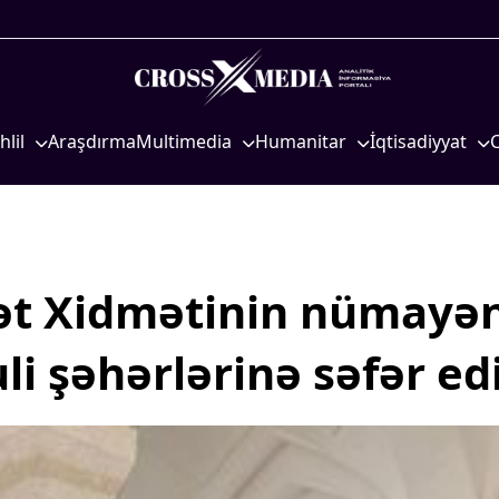
hlil
Araşdırma
Multimedia
Humanitar
İqtisadiyyat
iyasi
Foto
Elm və təhsil
İqtisadi xəbərlər
eosiyasi
Video
Mədəniyyət
Energetika
qtisadi
İnfoqrafika
Diaspor
Neft-qaz
osioloji
Podcast
Yüksəliş hekayəsi
Əmək və sosial si
yət Xidmətinin nümayə
Mədəniyyətimizin Zəfəri
Kənd təsərrüfatı
i şəhərlərinə səfər ed
Zəfər Diasporu
Hərbi sənaye
Səhiyyə
Telekommunikasiy
nəqliyyat
Ailə və uşaq
COP29
Turizm