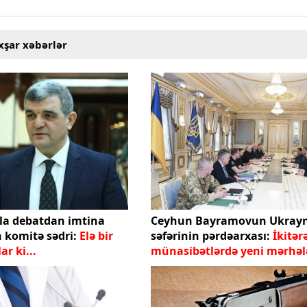
xşar xəbərlər
la debatdan imtina
Ceyhun Bayramovun Ukray
n komitə sədri:
Elə bir
səfərinin pərdəarxası:
İkitərə
nlar ki...
münasibətlərdə yeni mərhəl
başlayır