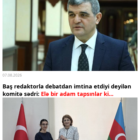
07.08.2026
Baş redaktorla debatdan imtina etdiyi deyilən
komitə sədri:
Elə bir adam tapsınlar ki...