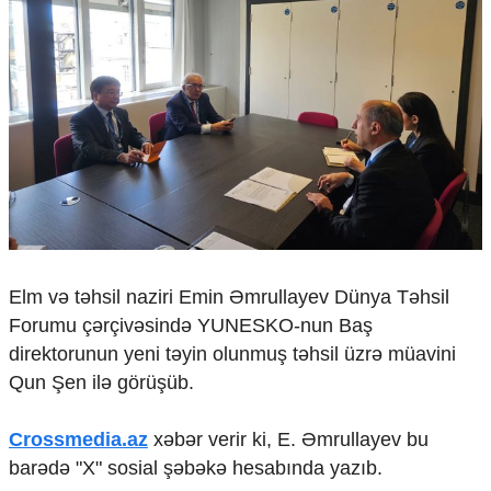
Çarpaz baxış
Təhlil
Siyasi
Geosiyasi
İqtisadi
Sosioloji
Araşdırma
Multimedia
Foto
Video
Elm və təhsil naziri Emin Əmrullayev Dünya Təhsil
İnfoqrafika
Forumu çərçivəsində YUNESKO-nun Baş
Podcast
direktorunun yeni təyin olunmuş təhsil üzrə müavini
Humanitar
Qun Şen ilə görüşüb.
Elm və təhsil
Mədəniyyət
Crossmedia.az
xəbər verir ki, E. Əmrullayev bu
Diaspor
barədə "X" sosial şəbəkə hesabında yazıb.
Yüksəliş hekayəsi