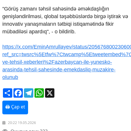
Mədəniyyətimizin Zəfər
"Görüş zamanı təhsil sahəsində əməkdaşlığın
Zəfər Diasporu
Səhiyyə
genişləndirilməsi, qlobal təşəbbüslərdə birgə iştirak və
Ailə və uşaq
innovativ yanaşmaların tətbiqi istiqamətində fikir
Turizm
mübadiləsi apardıq", - o bildirib.
İqtisadiyyat
https://x.com/EminAmrullayev/status/2056768002306
İqtisadi xəbərlər
ref_src=twsrc%5Etfw%7Ctwcamp%5Etweetembed%7C
Energetika
ve-tehsil-xeberleri%2Fazerbaycan-ile-yunesko-
Neft-qaz
arasinda-tehsil-sahesinde-emekdasliq-muzakire-
Əmək və sosial siyasət
Kənd təsərrüfatı
olunub
Hərbi sənaye
Telekommunikasiya və 
Share
Facebook
Telegram
WhatsApp
X
COP29
🖨 Çap et
Cəmiyyət
Crossmedia.az - 1 yaş
20:22 19.05.2026
Siyasət
Məhkəmə və hüquq