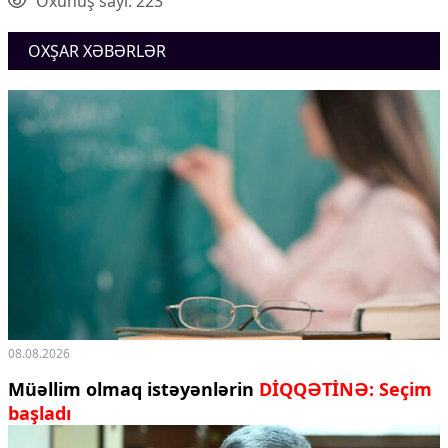
Oxunuş sayı: 223
Ekologiya
Zəfər - 5
OXŞAR XƏBƏRLƏR
Gənclər və İdman
Media və QHT
Hadisə
Sağlamlıq
Sosium
Mənəvi dəyərlər
Texnologiya
Mətbuat-150
Əlaqə
Missiyamız
08.08.2026
Müəllim olmaq istəyənlərin
DİQQƏTİNƏ: Seçim
başladı