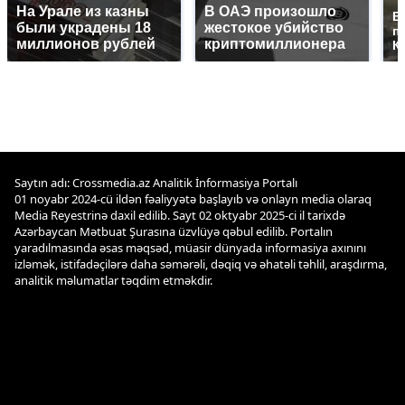
На Урале из казны
В ОАЭ произошло
В
были украдены 18
жестокое убийство
п
миллионов рублей
криптомиллионера
К
Saytın adı: Crossmedia.az Analitik İnformasiya Portalı
01 noyabr 2024-cü ildən fəaliyyətə başlayıb və onlayn media olaraq
Media Reyestrinə daxil edilib. Sayt 02 oktyabr 2025-ci il tarixdə
Azərbaycan Mətbuat Şurasına üzvlüyə qəbul edilib. Portalın
yaradılmasında əsas məqsəd, müasir dünyada informasiya axınını
izləmək, istifadəçilərə daha səmərəli, dəqiq və əhatəli təhlil, araşdırma,
analitik məlumatlar təqdim etməkdir.