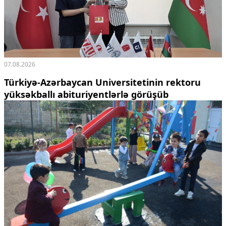
07.08.2026
Türkiyə-Azərbaycan Universitetinin rektoru
yüksəkballı abituriyentlərlə görüşüb