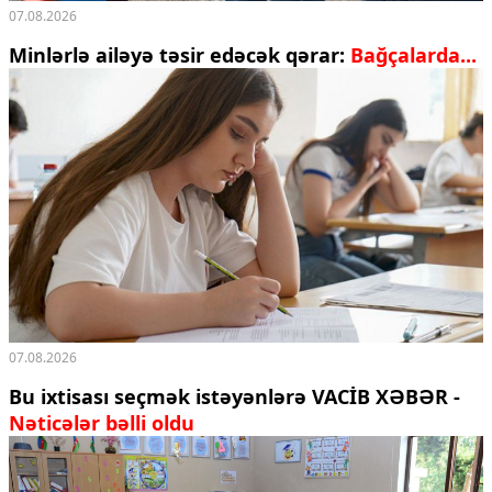
07.08.2026
Minlərlə ailəyə təsir edəcək qərar:
Bağçalarda...
07.08.2026
Bu ixtisası seçmək istəyənlərə VACİB XƏBƏR -
Nəticələr bəlli oldu