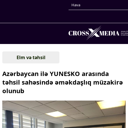
Hava
Prezidentin gündəliyi
Elm və təhsil
Gündəm
Dünya
Azərbaycan ilə YUNESKO arasında
Xarici xəbərlər
təhsil sahəsində əməkdaşlıq müzakirə
Cənubi Qafqaz
olunub
Türk Dünyası
Yaxın Şərq
Avropa
Amerika
Asiya
Afrika