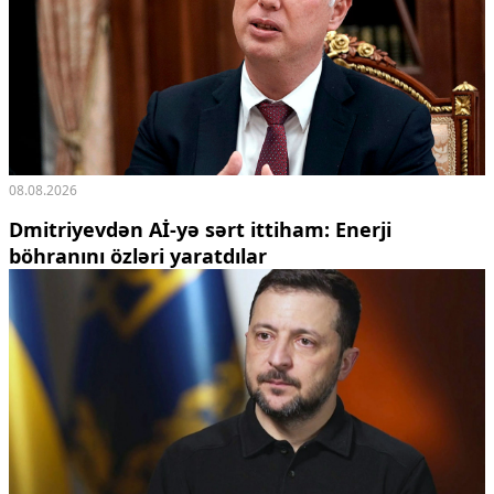
08.08.2026
Dmitriyevdən Aİ-yə sərt ittiham: Enerji
böhranını özləri yaratdılar