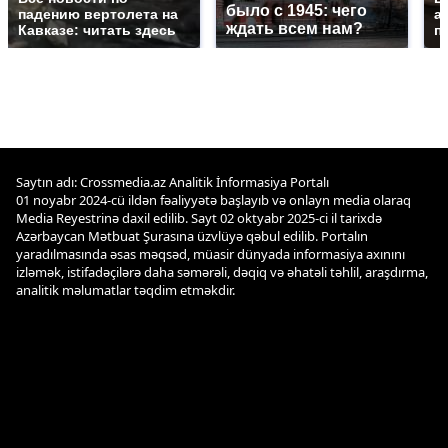
было с 1945: чего
падению вертолета на
а
ждать всем нам?
Кавказе: читать здесь
п
Saytın adı: Crossmedia.az Analitik İnformasiya Portalı
01 noyabr 2024-cü ildən fəaliyyətə başlayıb və onlayn media olaraq
Media Reyestrinə daxil edilib. Sayt 02 oktyabr 2025-ci il tarixdə
Azərbaycan Mətbuat Şurasına üzvlüyə qəbul edilib. Portalın
yaradılmasında əsas məqsəd, müasir dünyada informasiya axınını
izləmək, istifadəçilərə daha səmərəli, dəqiq və əhatəli təhlil, araşdırma,
analitik məlumatlar təqdim etməkdir.