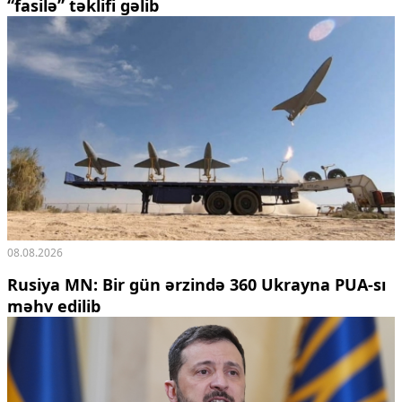
“fasilə” təklifi gəlib
08.08.2026
Rusiya MN: Bir gün ərzində 360 Ukrayna PUA-sı
məhv edilib