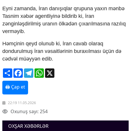
Mədəniyyətimizin Zəfəri
Eyni zamanda, İran danışıqlar qrupuna yaxın mənbə
Zəfər Diasporu
Tasnim xəbər agentliyinə bildirib ki, İran
Səhiyyə
Ailə və uşaq
zənginləşdirilmiş uranın ölkədən çıxarılmasına razılıq
Turizm
verməyib.
İqtisadiyyat
Həmçinin qeyd olunub ki, İran cavab olaraq
İqtisadi xəbərlər
dondurulmuş İran vəsaitlərinin buraxılması üçün də
Energetika
cədvəl müəyyən edib.
Neft-qaz
Əmək və sosial siyasət
Share
Facebook
Telegram
WhatsApp
X
Kənd təsərrüfatı
Hərbi sənaye
🖨 Çap et
Telekommunikasiya və nəqliyyat
COP29
22:19 11.05.2026
Cəmiyyət
Oxunuş sayı: 254
Crossmedia.az - 1 yaş
Siyasət
OXŞAR XƏBƏRLƏR
Məhkəmə və hüquq