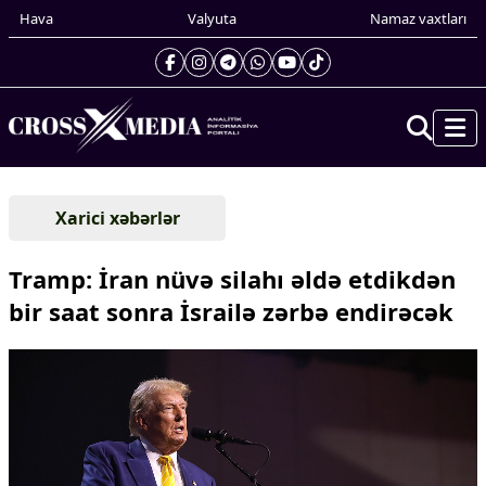
Hava
Valyuta
Namaz vaxtları
Prezidentin gündəliyi
Xarici xəbərlər
Gündəm
Dünya
Tramp: İran nüvə silahı əldə etdikdən
Xarici xəbərlər
bir saat sonra İsrailə zərbə endirəcək
Cənubi Qafqaz
Türk Dünyası
Yaxın Şərq
Avropa
Amerika
Asiya
Afrika