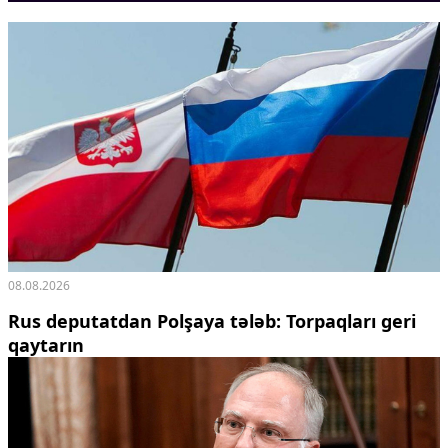
Ekologiya
Zəfər - 5
Gənclər və İdman
Media və QHT
Hadisə
Sağlamlıq
Sosium
Mənəvi dəyərlər
Texnologiya
Mətbuat-150
Əlaqə
08.08.2026
Missiyamız
Rus deputatdan Polşaya tələb: Torpaqları geri
qaytarın