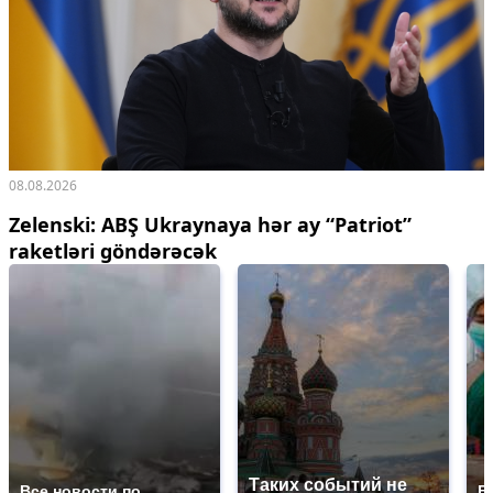
08.08.2026
Zelenski: ABŞ Ukraynaya hər ay “Patriot”
raketləri göndərəcək
Таких событий не
Все новости по
В