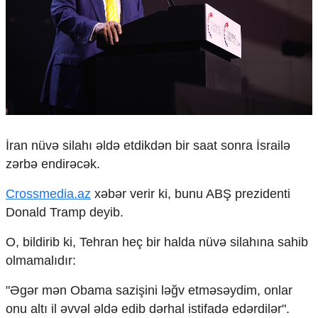
Çarpaz baxış
Təhlil
Siyasi
Geosiyasi
İqtisadi
Sosioloji
Araşdırma
Multimedia
İran nüvə silahı əldə etdikdən bir saat sonra İsrailə
zərbə endirəcək.
Foto
Video
Crossmedia.az
xəbər verir ki, bunu ABŞ prezidenti
İnfoqrafika
Podcast
Donald Tramp deyib.
Humanitar
O, bildirib ki, Tehran heç bir halda nüvə silahına sahib
olmamalıdır:
Elm və təhsil
Mədəniyyət
"Əgər mən Obama sazişini ləğv etməsəydim, onlar
Diaspor
onu altı il əvvəl əldə edib dərhal istifadə edərdilər".
Yüksəliş hekayəsi