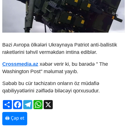
Çarpaz baxış
Təhlil
Siyasi
Geosiyasi
İqtisadi
Sosioloji
Bəzi Avropa ölkələri Ukraynaya Patriot anti-ballistik
Araşdırma
raketlərini təhvil verməkdən imtina ediblər.
Multimedia
Crossmedia.az
xəbər verir ki, bu barədə " The
Foto
Washington Post" məlumat yayıb.
Video
İnfoqrafika
Səbəb bu cür təchizatın onların öz müdafiə
Podcast
qabiliyyətlərini zəiflədə biləcəyi qorxusudur.
Humanitar
Share
Facebook
Telegram
WhatsApp
X
Elm və təhsil
Mədəniyyət
🖨 Çap et
Diaspor
Yüksəliş hekayəsi