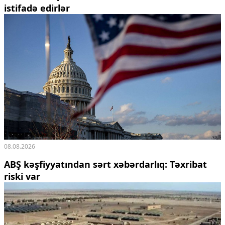
istifadə edirlər
Ekologiya
Zəfər - 5
Gənclər və İdman
Media və QHT
Hadisə
Sağlamlıq
Sosium
Mənəvi dəyərlər
Texnologiya
Mətbuat-150
Əlaqə
Missiyamız
08.08.2026
ABŞ kəşfiyyatından sərt xəbərdarlıq: Təxribat
riski var