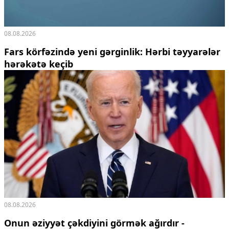
08.08.2026
Fars körfəzində yeni gərginlik: Hərbi təyyarələr
hərəkətə keçib
08.08.2026
Onun əziyyət çəkdiyini görmək ağırdır -