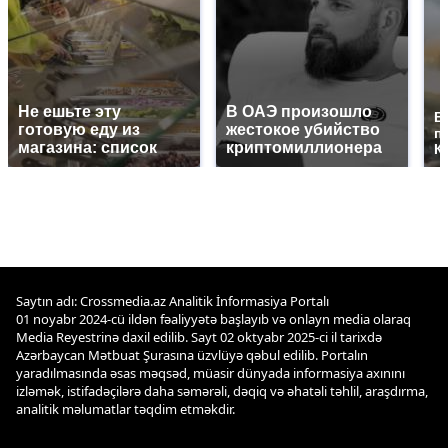
Не ешьте эту
В ОАЭ произошло
В
готовую еду из
жестокое убийство
п
магазина: список
криптомиллионера
К
Saytın adı: Crossmedia.az Analitik İnformasiya Portalı
01 noyabr 2024-cü ildən fəaliyyətə başlayıb və onlayn media olaraq
Media Reyestrinə daxil edilib. Sayt 02 oktyabr 2025-ci il tarixdə
Azərbaycan Mətbuat Şurasına üzvlüyə qəbul edilib. Portalın
yaradılmasında əsas məqsəd, müasir dünyada informasiya axınını
izləmək, istifadəçilərə daha səmərəli, dəqiq və əhatəli təhlil, araşdırma,
analitik məlumatlar təqdim etməkdir.