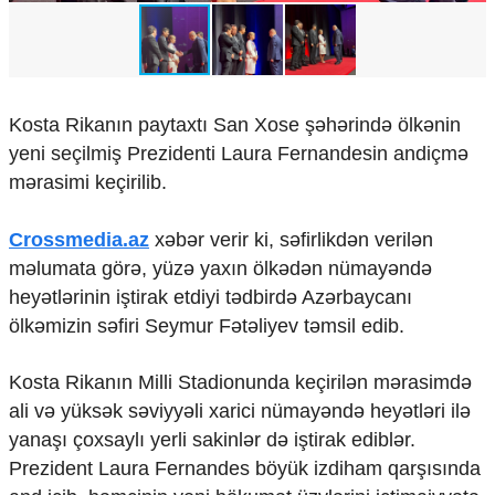
Mədəniyyətimizin Zəfəri
Zəfər Diasporu
Səhiyyə
Ailə və uşaq
Turizm
Kosta Rikanın paytaxtı San Xose şəhərində ölkənin
İqtisadiyyat
yeni seçilmiş Prezidenti Laura Fernandesin andiçmə
mərasimi keçirilib.
İqtisadi xəbərlər
Energetika
Crossmedia.az
xəbər verir ki, səfirlikdən verilən
Neft-qaz
Əmək və sosial siyasət
məlumata görə, yüzə yaxın ölkədən nümayəndə
Kənd təsərrüfatı
heyətlərinin iştirak etdiyi tədbirdə Azərbaycanı
Hərbi sənaye
ölkəmizin səfiri Seymur Fətəliyev təmsil edib.
Telekommunikasiya və nəqliyyat
COP29
Kosta Rikanın Milli Stadionunda keçirilən mərasimdə
Cəmiyyət
ali və yüksək səviyyəli xarici nümayəndə heyətləri ilə
yanaşı çoxsaylı yerli sakinlər də iştirak ediblər.
Crossmedia.az - 1 yaş
Siyasət
Prezident Laura Fernandes böyük izdiham qarşısında
Məhkəmə və hüquq