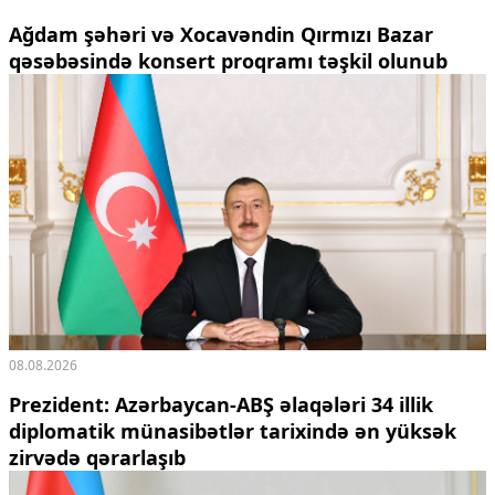
Ağdam şəhəri və Xocavəndin Qırmızı Bazar
qəsəbəsində konsert proqramı təşkil olunub
08.08.2026
Prezident: Azərbaycan-ABŞ əlaqələri 34 illik
diplomatik münasibətlər tarixində ən yüksək
zirvədə qərarlaşıb