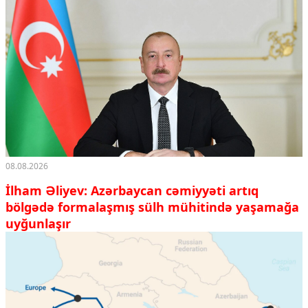
08.08.2026
İlham Əliyev: Azərbaycan cəmiyyəti artıq
bölgədə formalaşmış sülh mühitində yaşamağa
uyğunlaşır