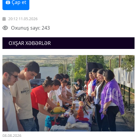
🖨 Çap et
20:12 11.05.2026
Oxunuş sayı: 243
OXŞAR XƏBƏRLƏR
08.08.2026