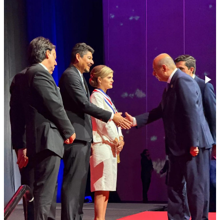
Çarpaz baxış
Təhlil
Siyasi
Geosiyasi
İqtisadi
Sosioloji
Araşdırma
Multimedia
Foto
Video
İnfoqrafika
Podcast
Humanitar
Elm və təhsil
Mədəniyyət
Diaspor
Yüksəliş hekayəsi