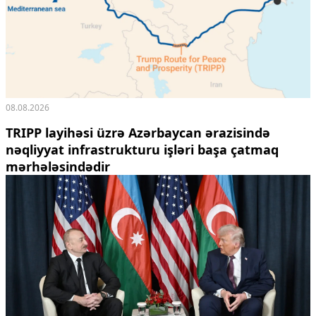
08.08.2026
TRIPP layihəsi üzrə Azərbaycan ərazisində
nəqliyyat infrastrukturu işləri başa çatmaq
mərhələsindədir