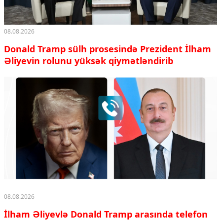
08.08.2026
Donald Tramp sülh prosesində Prezident İlham
Əliyevin rolunu yüksək qiymətləndirib
08.08.2026
İlham Əliyevlə Donald Tramp arasında telefon