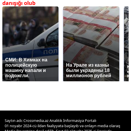
danışığı olub
СМИ: В Химках на
полицейскую
На Урале из казны
К
машину напали и
были украдены 18
к
подожгли.
миллионов рублей
К
Saytın adı: Crossmedia.az Analitik İnformasiya Portalı
01 noyabr 2024-cü ildən fəaliyyətə başlayıb və onlayn media olaraq
Media Reyestrinə daxil edilib. Sayt 02 oktyabr 2025-ci il tarixdə