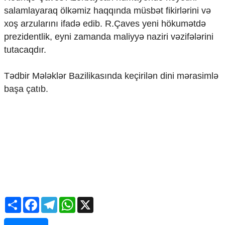
salamlayaraq ölkəmiz haqqında müsbət fikirlərini və
xoş arzularını ifadə edib. R.Çaves yeni hökumətdə
prezidentlik, eyni zamanda maliyyə naziri vəzifələrini
tutacaqdır.
Tədbir Mələklər Bazilikasında keçirilən dini mərasimlə
başa çatıb.
Share
Facebook
Telegram
WhatsApp
X