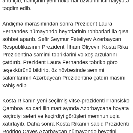
and içib, həmçinin yeni hökumət üzvlərini ictimaiyyətə
Ekologiya
təqdim edib.
Zəfər - 5
Gənclər və İdman
Andiçmə mərasimindən sonra Prezident Laura
Media və QHT
Fernandes nümayəndə heyətlərinin rəhbərləri ilə qısa
Hadisə
Sağlamlıq
söhbət aparıb. Səfir Seymur Fətəliyev Azərbaycan
Sosium
Respublikasının Prezidenti İlham Əliyevin Kosta Rika
Mənəvi dəyərlər
Prezidentinə səmimi təbriklərini və xoş arzularını
Texnologiya
çatdırıb. Prezident Laura Fernandes təbrikə görə
Mətbuat-150
təşəkkürünü bildirib, öz növbəsində səmimi
Əlaqə
salamlarının Azərbaycan Prezidentinə çatdırılmasını
xahiş edib.
Missiyamız
Kosta Rikanın yeni seçilmiş vitse-prezidenti Fransisko
Qamboa isə cari ilin mart ayında Azərbaycana həyata
keçirdiyi səfəri və keçirdiyi görüşləri məmnunluqla
xatırlayıb. Daha sonra Kosta Rikanın sabiq Prezidenti
Rodriqo Çaves Azərbaycan nümayəndə heyətini