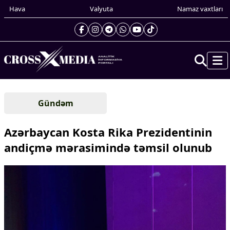
Hava
Valyuta
Namaz vaxtları
Prezidentin gündəliyi
Gündəm
Gündəm
Dünya
Azərbaycan Kosta Rika Prezidentinin
Xarici xəbərlər
andiçmə mərasimində təmsil olunub
Cənubi Qafqaz
Türk Dünyası
Yaxın Şərq
Avropa
Amerika
Asiya
Afrika