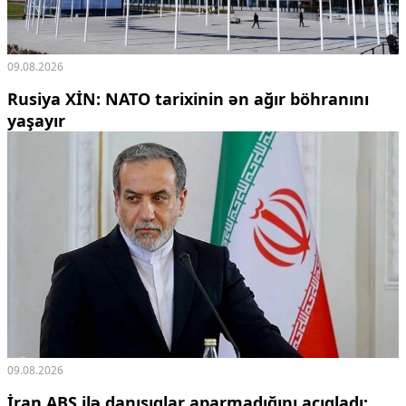
09.08.2026
Rusiya XİN: NATO tarixinin ən ağır böhranını
yaşayır
09.08.2026
İran ABŞ ilə danışıqlar aparmadığını açıqladı: