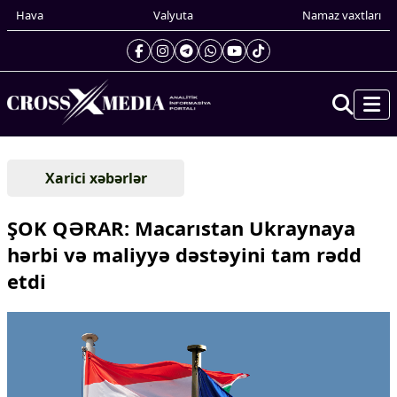
Hava
Valyuta
Namaz vaxtları
Prezidentin gündəliyi
Xarici xəbərlər
Gündəm
Dünya
ŞOK QƏRAR: Macarıstan Ukraynaya
Xarici xəbərlər
hərbi və maliyyə dəstəyini tam rədd
Cənubi Qafqaz
etdi
Türk Dünyası
Yaxın Şərq
Avropa
Amerika
Asiya
Afrika