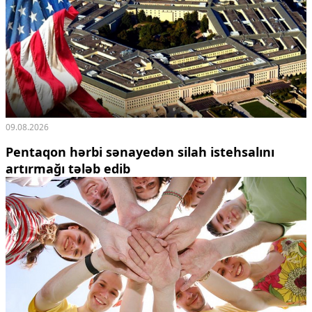
09.08.2026
Pentaqon hərbi sənayedən silah istehsalını
artırmağı tələb edib