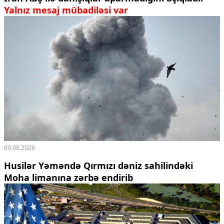
Yalnız mesaj mübadiləsi var
09.08.2026
Husilər Yəməndə Qırmızı dəniz sahilindəki
Moha limanına zərbə endirib