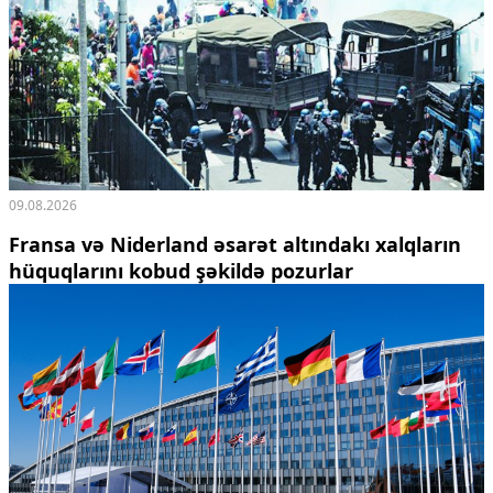
Ekologiya
Zəfər - 5
Gənclər və İdman
Media və QHT
Hadisə
Sağlamlıq
Sosium
Mənəvi dəyərlər
09.08.2026
Texnologiya
Mətbuat-150
Fransa və Niderland əsarət altındakı xalqların
hüquqlarını kobud şəkildə pozurlar
Əlaqə
Missiyamız