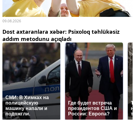
09.08.2026
Dost axtaranlara xəbər: Psixoloq təhlükəsiz
addım metodunu açıqladı
СМИ: В Химках на
полицейскую
Где будет встреча
Т
машину напали и
президентов США и
н
подожгли.
России: Европа?
т