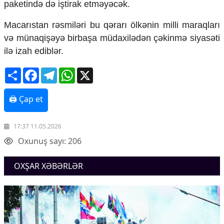
paketində də iştirak etməyəcək.
Mədəniyyətimizin Zəfəri
Zəfər Diasporu
Macarıstan rəsmiləri bu qərarı ölkənin milli maraqları
Səhiyyə
və münaqişəyə birbaşa müdaxilədən çəkinmə siyasəti
Ailə və uşaq
Turizm
ilə izah ediblər.
İqtisadiyyat
Share
Facebook
Telegram
WhatsApp
X
İqtisadi xəbərlər
Energetika
🖨 Çap et
Neft-qaz
Əmək və sosial siyasət
17:37 11.05.2026
Kənd təsərrüfatı
Oxunuş sayı: 206
Hərbi sənaye
Telekommunikasiya və nəqliyyat
COP29
OXŞAR XƏBƏRLƏR
Cəmiyyət
Crossmedia.az - 1 yaş
Siyasət
Məhkəmə və hüquq