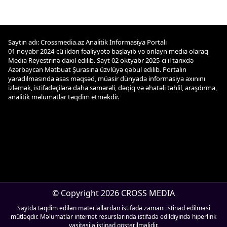
Saytın adı: Crossmedia.az Analitik İnformasiya Portalı
01 noyabr 2024-cü ildən fəaliyyətə başlayıb və onlayn media olaraq
Media Reyestrinə daxil edilib. Sayt 02 oktyabr 2025-ci il tarixdə
Azərbaycan Mətbuat Şurasına üzvlüyə qəbul edilib. Portalın
yaradılmasında əsas məqsəd, müasir dünyada informasiya axınını
izləmək, istifadəçilərə daha səmərəli, dəqiq və əhatəli təhlil, araşdırma,
analitik məlumatlar təqdim etməkdir.
© Copyright 2026 CROSS MEDIA
Saytda təqdim edilən materiallardan istifadə zamanı istinad edilməsi
mütləqdir. Məlumatlar internet resurslarında istifadə edildiyində hiperlink
vasitəsilə istinad göstərilməlidir.