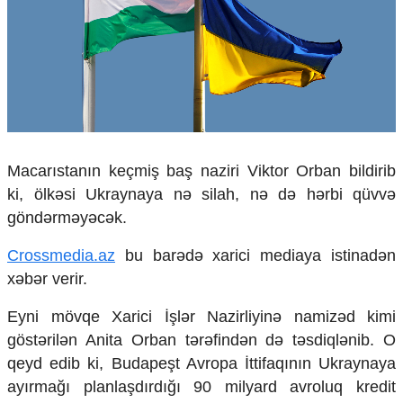
Çarpaz baxış
Təhlil
Siyasi
Geosiyasi
İqtisadi
Sosioloji
Araşdırma
Macarıstanın keçmiş baş naziri Viktor Orban
bildirib
Multimedia
ki, ölkəsi Ukraynaya nə silah, nə də hərbi qüvvə
Foto
göndərməyəcək.
Video
İnfoqrafika
Crossmedia.az
bu barədə xarici mediaya istinadən
Podcast
xəbər verir.
Humanitar
Eyni mövqe Xarici İşlər Nazirliyinə namizəd kimi
Elm və təhsil
göstərilən
Anita Orban
tərəfindən də təsdiqlənib. O
Mədəniyyət
qeyd edib ki, Budapeşt
Avropa İttifaqı
nın Ukraynaya
Diaspor
ayırmağı planlaşdırdığı 90 milyard avroluq kredit
Yüksəliş hekayəsi