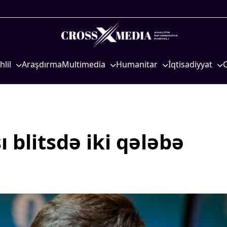
hlil
Araşdırma
Multimedia
Humanitar
İqtisadiyyat
iyasi
Foto
Elm və təhsil
İqtisadi xəbərlər
eosiyasi
Video
Mədəniyyət
Energetika
qtisadi
İnfoqrafika
Diaspor
Neft-qaz
osioloji
Podcast
Yüksəliş hekayəsi
Əmək və sosial si
 blitsdə iki qələbə
Mədəniyyətimizin Zəfəri
Kənd təsərrüfatı
Zəfər Diasporu
Hərbi sənaye
Səhiyyə
Telekommunikasiy
nəqliyyat
Ailə və uşaq
COP29
Turizm