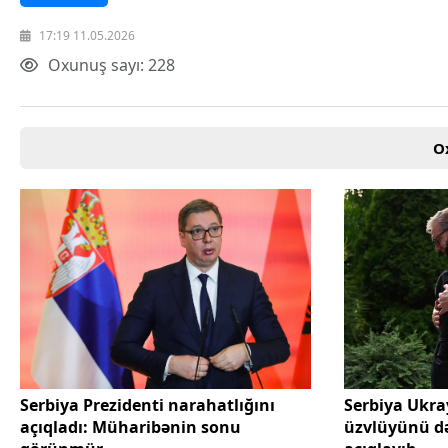
Texnologiya
17:19 11.05.2026
Mətbuat-150
Əlaqə
Oxunuş sayı: 228
Missiyamız
O
Serbiya Prezidenti narahatlığını
Serbiya Ukra
açıqladı: Müharibənin sonu
üzvlüyünü də