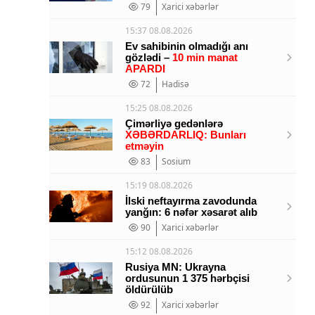
79
Xarici xəbərlər
15:37 08.08.2026
Ev sahibinin olmadığı anı
gözlədi –
10 min manat
APARDI
72
Hadisə
15:25 08.08.2026
Çimərliyə gedənlərə
XƏBƏRDARLIQ: Bunları
etməyin
83
Sosium
15:19 08.08.2026
İlski neftayırma zavodunda
yanğın: 6 nəfər xəsarət alıb
90
Xarici xəbərlər
15:12 08.08.2026
Rusiya MN: Ukrayna
ordusunun 1 375 hərbçisi
öldürülüb
92
Xarici xəbərlər