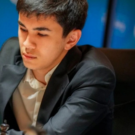
ezident İlham Əliyevə
Azərbaycan Beynəlxalq İnvestis
ƏNİB
Forumunun Təşkilat Komitəsi y