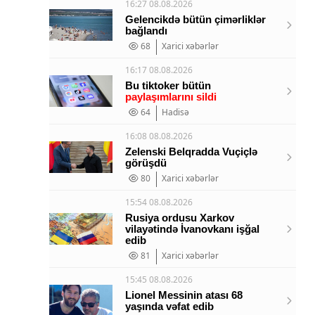
16:27 08.08.2026
Gelencikdə bütün çimərliklər
bağlandı
68
Xarici xəbərlər
16:17 08.08.2026
Bu tiktoker bütün
paylaşımlarını sildi
64
Hadisə
16:08 08.08.2026
Zelenski Belqradda Vuçiçlə
görüşdü
80
Xarici xəbərlər
15:54 08.08.2026
Rusiya ordusu Xarkov
vilayətində İvanovkanı işğal
edib
81
Xarici xəbərlər
15:45 08.08.2026
Lionel Messinin atası 68
yaşında vəfat edib