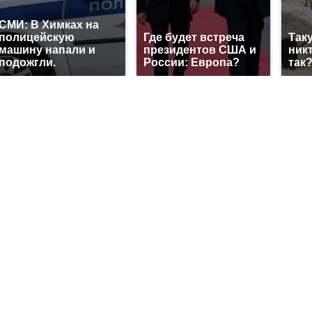
СМИ: В Химках на
полицейскую
Где будет встреча
Так
машину напали и
президентов США и
никт
подожгли.
России: Европа?
так?