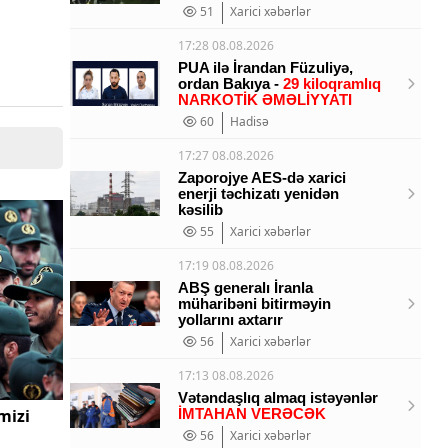
51
Xarici xəbərlər
17:28 08.08.2026
PUA ilə İrandan Füzuliyə,
ordan Bakıya -
29 kiloqramlıq
NARKOTİK ƏMƏLİYYATI
60
Hadisə
17:27 08.08.2026
Zaporojye AES-də xarici
enerji təchizatı yenidən
kəsilib
55
Xarici xəbərlər
17:19 08.08.2026
ABŞ generalı İranla
müharibəni bitirməyin
yollarını axtarır
56
Xarici xəbərlər
17:13 08.08.2026
Vətəndaşlıq almaq istəyənlər
mizi
İMTAHAN VERƏCƏK
56
Xarici xəbərlər