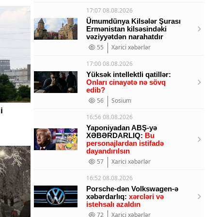
17:07 08.08.2026
Ümumdünya Kilsələr Şurası
Ermənistan kilsəsindəki
vəziyyətdən narahatdır
55
Xarici xəbərlər
17:00 08.08.2026
Yüksək intellektli qatillər:
Onları cinayətə nə sövq
edib?
56
Sosium
i
16:56 08.08.2026
Yaponiyadan ABŞ-yə
XƏBƏRDARLIQ:
Bu
personajlardan istifadə
dayandırılsın
57
Xarici xəbərlər
16:52 08.08.2026
Porsche-dən Volkswagen-ə
xəbərdarlıq:
xərcləri və
istehsalı azaldın
72
Xarici xəbərlər