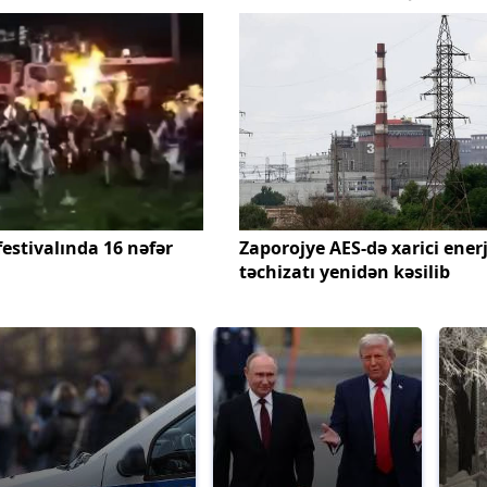
estivalında 16 nəfər
Zaporojye AES-də xarici enerj
təchizatı yenidən kəsilib