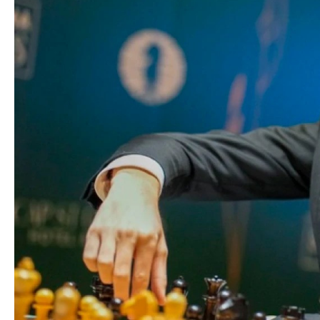
Nikol Paşinyan Pr
Siyasi
zəng edib
- YENİL
Geosiyasi
İqtisadi
Sosioloji
Araşdırma
Multimedia
Foto
Video
İnfoqrafika
Podcast
Humanitar
Elm və təhsil
Mədəniyyət
Diaspor
Yüksəliş hekayəsi
Mədəniyyətimizin Zəfəri
Zəfər Diasporu
Səhiyyə
Ailə və uşaq
Turizm