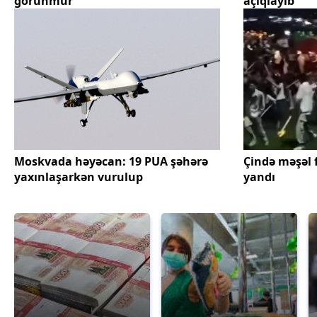
görünmür
açıqlayıb
Moskvada həyəcan: 19 PUA şəhərə
Çində məşəl f
yaxınlaşarkən vurulup
yandı