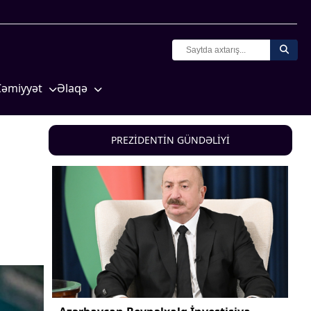
Cəmiyyət
Əlaqə
Crossmedia.az - 1 yaş
Missiyamız
Siyasət
PREZİDENTİN GÜNDƏLİYİ
Məhkəmə və hüquq
yasət
Ekologiya
Zəfər - 5
Gənclər və İdman
a və
Media və QHT
Hadisə
Sağlamlıq