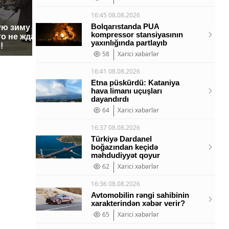
16:45 08.08.2026
Bolqarıstanda PUA
ую зиму в России
Не ешьт
Как выглядит место
kompressor stansiyasının
о не ждал: как
готовую
крушение вертолета на
yaxınlığında partlayıb
!
магазин
Кавказе: смотреть
58
Xarici xəbərlər
16:41 08.08.2026
Etna püskürdü: Kataniya
hava limanı uçuşları
dayandırdı
64
Xarici xəbərlər
16:37 08.08.2026
Türkiyə Dardanel
boğazından keçidə
məhdudiyyət qoyur
62
Xarici xəbərlər
16:36 08.08.2026
Avtomobilin rəngi sahibinin
xarakterindən xəbər verir?
65
Xarici xəbərlər