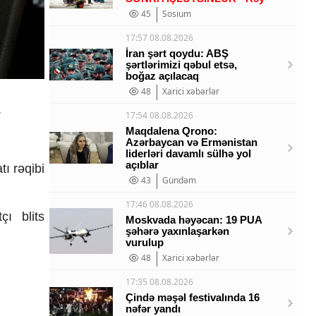
45
Sosium
17:57 08.08.2026
İran şərt qoydu: ABŞ
şərtlərimizi qəbul etsə,
boğaz açılacaq
48
Xarici xəbərlər
.
17:54 08.08.2026
Maqdalena Qrono:
Azərbaycan və Ermənistan
liderləri davamlı sülhə yol
açıblar
ı rəqibi
43
Gündəm
17:46 08.08.2026
ı blits
Moskvada həyəcan: 19 PUA
şəhərə yaxınlaşarkən
vurulup
48
Xarici xəbərlər
17:35 08.08.2026
Çində məşəl festivalında 16
nəfər yandı