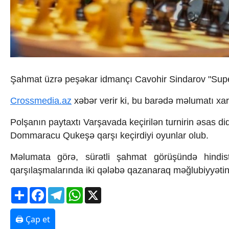
İqtisadiyyat
İqtisadi xəbərlər
Energetika
Neft-qaz
Əmək və sosial siyasət
Kənd təsərrüfatı
Hərbi sənaye
Şahmat üzrə peşəkar idmançı Cavohir Sindarov "Super 
Telekommunikasiya və nəqliyyat
COP29
Crossmedia.az
xəbər verir ki, bu barədə məlumatı xar
Cəmiyyət
Crossmedia.az - 1 yaş
Polşanın paytaxtı Varşavada keçirilən turnirin əsas
Siyasət
Dommaracu Qukeşə qarşı keçirdiyi oyunlar olub.
Məhkəmə və hüquq
Ekologiya
Məlumata görə, sürətli şahmat görüşündə hindist
Zəfər - 5
qarşılaşmalarında iki qələbə qazanaraq məğlubiyyətin 
Gənclər və İdman
Media və QHT
Share
Facebook
Telegram
WhatsApp
X
Hadisə
Sağlamlıq
Sosium
🖨 Çap et
Mənəvi dəyərlər