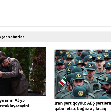
xşar xəbərlər
ynanın Aİ-yə
İran şərt qoydu: ABŞ şərtləri
stəkləyəcəyini
qəbul etsə, boğaz açılacaq