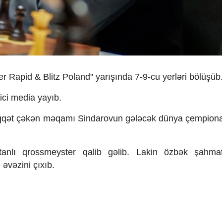
Rapid & Blitz Poland" yarışında 7-9-cu yerləri bölüşüb
ici media yayıb.
 diqqət çəkən məqamı Sindarovun gələcək dünya çempionat
anlı qrossmeyster qalib gəlib. Lakin özbək şahmatç
əvəzini çıxıb.