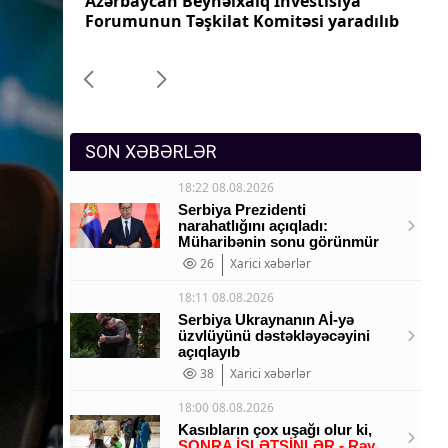
iya
Azərbaycanın Malayziyadakı səfiri geri
Az
Sosium
aradılıb
çağırılıb, yenisi təyin olunub
ça
Mənəvi dəyərlər
Texnologiya
Mətbuat-150
SON XƏBƏRLƏR
18:22 08.08.2026
Serbiya Prezidenti
narahatlığını açıqladı:
Müharibənin sonu görünmür
26
Xarici xəbərlər
18:11 08.08.2026
Serbiya Ukraynanın Aİ-yə
üzvlüyünü dəstəkləyəcəyini
açıqlayıb
38
Xarici xəbərlər
18:00 08.08.2026
Kasıbların çox uşağı olur ki,
SONRA İŞLƏTSİNLƏR - Rəy