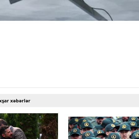
xşar xəbərlər