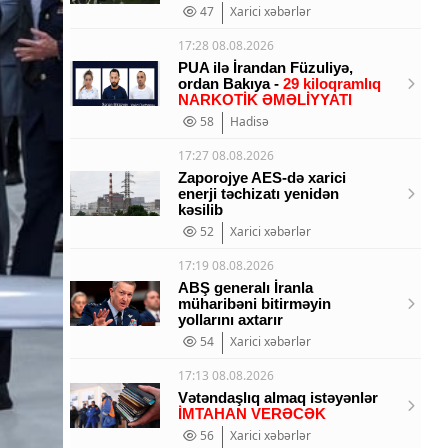
47
Xarici xəbərlər
17:28 08.08.2026
PUA ilə İrandan Füzuliyə,
ordan Bakıya -
29 kiloqramlıq
NARKOTİK ƏMƏLİYYATI
58
Hadisə
17:27 08.08.2026
Zaporojye AES-də xarici
enerji təchizatı yenidən
kəsilib
52
Xarici xəbərlər
17:19 08.08.2026
ABŞ generalı İranla
müharibəni bitirməyin
yollarını axtarır
54
Xarici xəbərlər
17:13 08.08.2026
Vətəndaşlıq almaq istəyənlər
İMTAHAN VERƏCƏK
56
Xarici xəbərlər