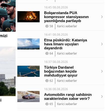
16:45 08.08.2026
Bolqarıstanda PUA
kompressor stansiyasının
yaxınlığında partlayıb
58
Xarici xəbərlər
16:41 08.08.2026
mizi
Etna püskürdü: Kataniya
hava limanı uçuşları
dayandırdı
64
Xarici xəbərlər
16:37 08.08.2026
Türkiyə Dardanel
boğazından keçidə
məhdudiyyət qoyur
62
Xarici xəbərlər
16:36 08.08.2026
Avtomobilin rəngi sahibinin
xarakterindən xəbər verir?
i
65
Xarici xəbərlər