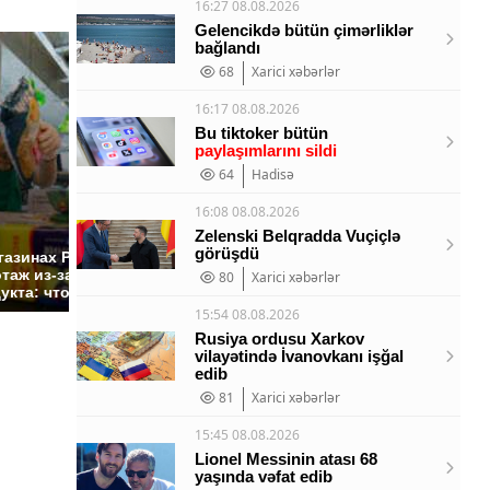
16:27 08.08.2026
Gelencikdə bütün çimərliklər
bağlandı
68
Xarici xəbərlər
16:17 08.08.2026
Bu tiktoker bütün
paylaşımlarını sildi
64
Hadisə
16:08 08.08.2026
СМИ: В Химках на
Zelenski Belqradda Vuçiçlə
полицейскую
Где буд
görüşdü
газинах России
машину напали и
презид
таж из-за этого
80
Xarici xəbərlər
подожгли.
России:
укта: что купить?
15:54 08.08.2026
Rusiya ordusu Xarkov
vilayətində İvanovkanı işğal
edib
81
Xarici xəbərlər
15:45 08.08.2026
Lionel Messinin atası 68
yaşında vəfat edib