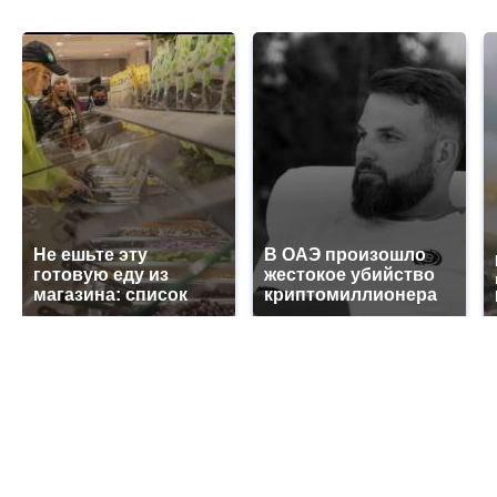
Не ешьте эту
В ОАЭ произошло
готовую еду из
жестокое убийство
магазина: список
криптомиллионера