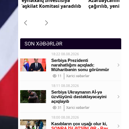
iya
Azərbaycanın Malayziyadakı səfiri geri
Az
Sosium
aradılıb
çağırılıb, yenisi təyin olunub
ça
Mənəvi dəyərlər
Texnologiya
Mətbuat-150
SON XƏBƏRLƏR
18:22 08.08.2026
Serbiya Prezidenti
narahatlığını açıqladı:
Müharibənin sonu görünmür
11
Xarici xəbərlər
18:11 08.08.2026
Serbiya Ukraynanın Aİ-yə
üzvlüyünü dəstəkləyəcəyini
açıqlayıb
31
Xarici xəbərlər
18:00 08.08.2026
Kasıbların çox uşağı olur ki,
SONRA İŞLƏTSİNLƏR - Rəy