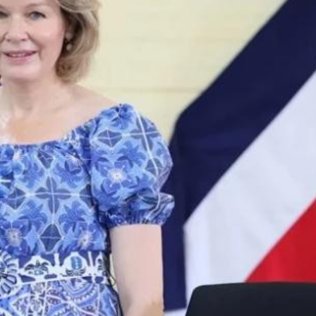
ezident İlham Əliyevə
Azərbaycan Beynəlxalq İnvestis
ƏNİB
Forumunun Təşkilat Komitəsi y