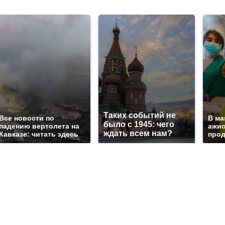
Таких событий не
Все новости по
В ма
было с 1945: чего
падению вертолета на
ажио
ждать всем нам?
Кавказе: читать здесь
прод