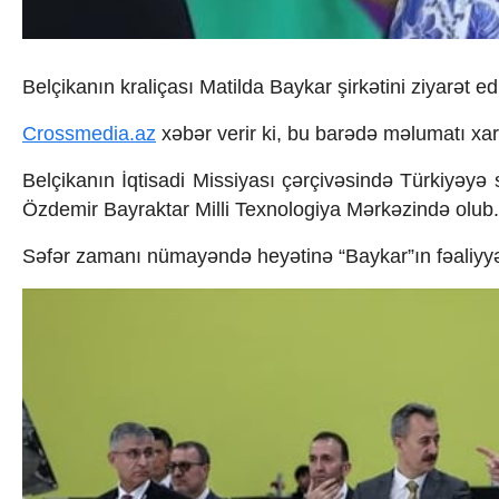
İqtisadiyyat
İqtisadi xəbərlər
Energetika
Neft-qaz
Belçikanın kraliçası
Matilda
Baykar
şirkətini ziyarət ed
Əmək və sosial siyasət
Kənd təsərrüfatı
Crossmedia.az
xəbər verir ki, bu barədə məlumatı xar
Hərbi sənaye
Telekommunikasiya və nəqliyyat
Belçika
nın İqtisadi Missiyası çərçivəsində
Türkiyə
yə 
COP29
Özdemir Bayraktar Milli Texnologiya Mərkəzi
ndə olub.
Cəmiyyət
Crossmedia.az - 1 yaş
Səfər zamanı nümayəndə heyətinə “Baykar”ın fəaliyyəti
Siyasət
Məhkəmə və hüquq
Ekologiya
Zəfər - 5
Gənclər və İdman
Media və QHT
Hadisə
Sağlamlıq
Sosium
Mənəvi dəyərlər