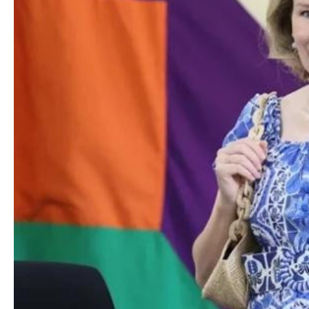
Nikol Paşinyan Pr
Siyasi
zəng edib
- YENİL
Geosiyasi
İqtisadi
Sosioloji
Araşdırma
Multimedia
Foto
Video
İnfoqrafika
Podcast
Humanitar
Elm və təhsil
Mədəniyyət
Diaspor
Yüksəliş hekayəsi
Mədəniyyətimizin Zəfəri
Zəfər Diasporu
Səhiyyə
Ailə və uşaq
Turizm