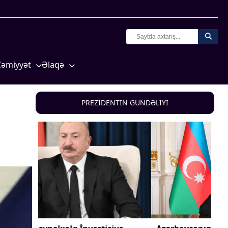
Cəmiyyət
Əlaqə
Crossmedia.az - 1 yaş
Missiyamız
Siyasət
PREZİDENTİN GÜNDƏLİYİ
Məhkəmə və hüquq
yasət
Ekologiya
Zəfər - 5
Gənclər və İdman
a və
Media və QHT
Hadisə
Sağlamlıq