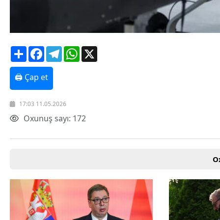
Share
Facebook
Telegram
WhatsApp
X
🖨 Çap et
17:03 11.05.2026
Oxunuş sayı: 172
O