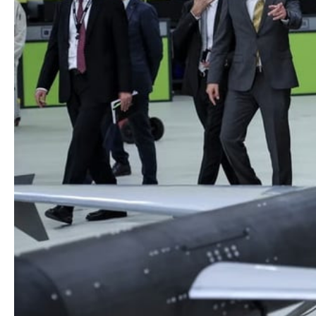
Texnologiya
Mətbuat-150
Əlaqə
Missiyamız