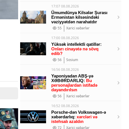
17:07 08.08.2026
Ümumdünya Kilsələr Şurası
Ermənistan kilsəsindəki
vəziyyətdən narahatdır
55
Xarici xəbərlər
17:00 08.08.2026
Yüksək intellektli qatillər:
Onları cinayətə nə sövq
edib?
56
Sosium
16:56 08.08.2026
Yaponiyadan ABŞ-yə
XƏBƏRDARLIQ:
Bu
personajlardan istifadə
dayandırılsın
56
Xarici xəbərlər
16:52 08.08.2026
Porsche-dən Volkswagen-ə
xəbərdarlıq:
xərcləri və
istehsalı azaldın
72
Xarici xəbərlər