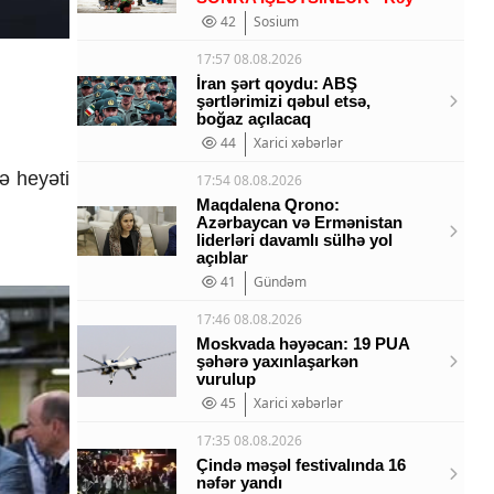
42
Sosium
17:57 08.08.2026
İran şərt qoydu: ABŞ
şərtlərimizi qəbul etsə,
boğaz açılacaq
44
Xarici xəbərlər
ə heyəti
17:54 08.08.2026
Maqdalena Qrono:
Azərbaycan və Ermənistan
liderləri davamlı sülhə yol
açıblar
41
Gündəm
17:46 08.08.2026
Moskvada həyəcan: 19 PUA
şəhərə yaxınlaşarkən
vurulup
45
Xarici xəbərlər
17:35 08.08.2026
Çində məşəl festivalında 16
nəfər yandı