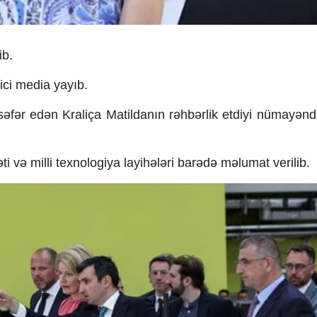
ib.
ici media yayıb.
səfər edən Kraliça Matildanın rəhbərlik etdiyi nümayənd
 və milli texnologiya layihələri barədə məlumat verilib.