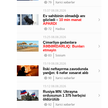
79
Xarici xəbərlər
15:37 08.08.2026
Ev sahibinin olmadığı anı
gözlədi –
10 min manat
APARDI
72
Hadisə
15:25 08.08.2026
Çimərliyə gedənlərə
XƏBƏRDARLIQ: Bunları
etməyin
83
Sosium
15:19 08.08.2026
İlski neftayırma zavodunda
yanğın: 6 nəfər xəsarət alıb
90
Xarici xəbərlər
15:12 08.08.2026
Rusiya MN: Ukrayna
ordusunun 1 375 hərbçisi
öldürülüb
92
Xarici xəbərlər