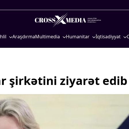
hlil
Araşdırma
Multimedia
Humanitar
İqtisadiyyat
iyasi
Foto
Elm və təhsil
İqtisadi xəbərlər
eosiyasi
Video
Mədəniyyət
Energetika
qtisadi
İnfoqrafika
Diaspor
Neft-qaz
osioloji
Podcast
Yüksəliş hekayəsi
Əmək və sosial si
 şirkətini ziyarət edib
Mədəniyyətimizin Zəfəri
Kənd təsərrüfatı
Zəfər Diasporu
Hərbi sənaye
Səhiyyə
Telekommunikasiy
nəqliyyat
Ailə və uşaq
COP29
Turizm