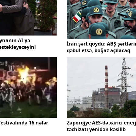
ynanın Aİ-yə
İran şərt qoydu: ABŞ şərtləri
stəkləyəcəyini
qəbul etsə, boğaz açılacaq
estivalında 16 nəfər
Zaporojye AES-də xarici enerj
təchizatı yenidən kəsilib