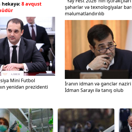
"Yay Fest 2026"nın iştirakçılar
n hekayə:
8 avqust
şəhərlər və texnologiyalar ba
nüdür
məlumatlandırılıb
siya Mini Futbol
İranın idman və gənclər naziri
nın yenidən prezidenti
İdman Sarayı ilə tanış olub