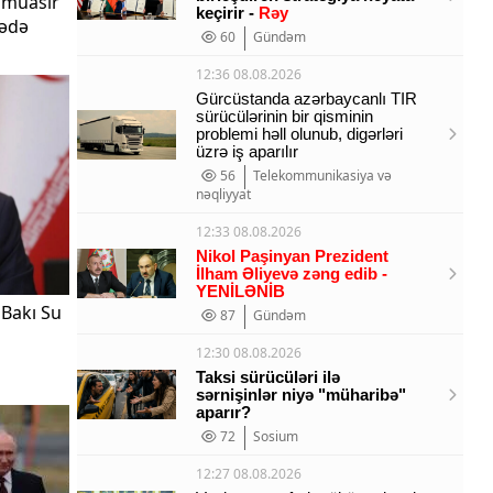
ı müasir
keçirir -
Rəy
rədə
60
Gündəm
12:36 08.08.2026
Gürcüstanda azərbaycanlı TIR
sürücülərinin bir qisminin
problemi həll olunub, digərləri
üzrə iş aparılır
56
Telekommunikasiya və
nəqliyyat
12:33 08.08.2026
Nikol Paşinyan Prezident
İlham Əliyevə zəng edib
-
YENİLƏNİB
 Bakı Su
87
Gündəm
12:30 08.08.2026
Taksi sürücüləri ilə
sərnişinlər niyə "müharibə"
aparır?
72
Sosium
12:27 08.08.2026