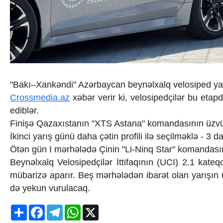
İqtisadiyyat
İqtisadi xəbərlər
Energetika
Neft-qaz
Əmək və sosial siyasət
Kənd təsərrüfatı
Hərbi sənaye
Telekommunikasiya və nəqliyyat
"Bakı–Xankəndi" Azərbaycan beynəlxalq velosiped yarı
COP29
Crossmedia.az
xəbər verir ki, velosipedçilər bu eta
Cəmiyyət
ediblər.
Crossmedia.az - 1 yaş
Siyasət
Finişə Qazaxıstanın "XTS Astana" komandasının üzvü 
Məhkəmə və hüquq
İkinci yarış günü daha çətin profili ilə seçilməklə - 3 d
Ekologiya
Ötən gün I mərhələdə Çinin "Li-Ninq Star" komandasını
Zəfər - 5
Beynəlxalq Velosipedçilər İttifaqının (UCI) 2.1 kat
Gənclər və İdman
mübarizə aparır. Beş mərhələdən ibarət olan yarışı
Media və QHT
də yekun vurulacaq.
Hadisə
Sağlamlıq
Share
Facebook
Telegram
WhatsApp
X
Sosium
Mənəvi dəyərlər