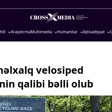
hlil
Araşdırma
Multimedia
Humanitar
İqtisadiyyat
iyasi
Foto
Elm və təhsil
İqtisadi xəbərlər
eosiyasi
Video
Mədəniyyət
Energetika
qtisadi
İnfoqrafika
Diaspor
Neft-qaz
osioloji
Podcast
Yüksəliş hekayəsi
Əmək və sosial si
əlxalq velosiped
Mədəniyyətimizin Zəfəri
Kənd təsərrüfatı
nin qalibi bəlli olub
Zəfər Diasporu
Hərbi sənaye
Səhiyyə
Telekommunikasiy
nəqliyyat
Ailə və uşaq
COP29
Turizm