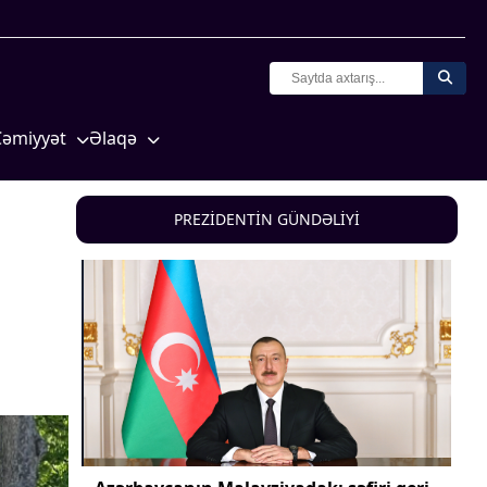
Cəmiyyət
Əlaqə
Crossmedia.az - 1 yaş
Missiyamız
Siyasət
PREZİDENTİN GÜNDƏLİYİ
Məhkəmə və hüquq
yasət
Ekologiya
Zəfər - 5
Gənclər və İdman
a və
Media və QHT
Hadisə
Sağlamlıq