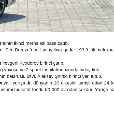
şının ikinci mərhələsi başa çatıb.
pda “Sea Breeze”dən İsmayıllıya qədər 193,3 kilometr mə
Yevgeni Fyodorov birinci çatıb.
ağ yoxuşu və 2 sprint təsnifatını özündə birləşdirib.
n belaruslu üzvü Aleksey Şnirko birinci yeri tutub.
eqoriyalı yarışında dünyanın 20 ölkəsini təmsil edən 24
n ümumi mükafat fondu 50 000 avrodan çoxdur. Yarışa m