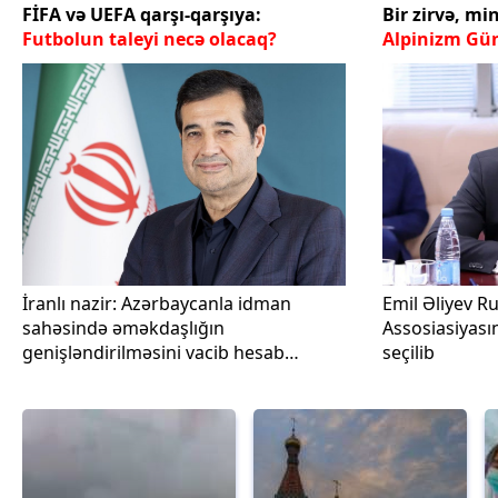
FİFA və UEFA qarşı-qarşıya:
Bir zirvə, mi
Futbolun taleyi necə olacaq?
Alpinizm Gü
İranlı nazir: Azərbaycanla idman
Emil Əliyev Ru
sahəsində əməkdaşlığın
Assosiasiyası
genişləndirilməsini vacib hesab
seçilib
edirəm