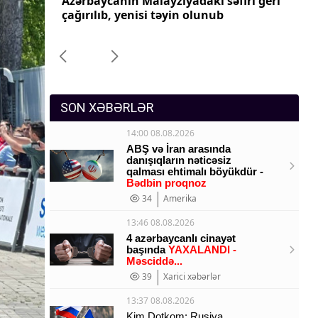
iya
Azərbaycanın Malayziyadakı səfiri geri
Az
Sosium
aradılıb
çağırılıb, yenisi təyin olunub
ça
Mənəvi dəyərlər
Texnologiya
Mətbuat-150
SON XƏBƏRLƏR
14:00 08.08.2026
ABŞ və İran arasında
danışıqların nəticəsiz
qalması ehtimalı böyükdür -
Bədbin proqnoz
34
Amerika
13:46 08.08.2026
4 azərbaycanlı cinayət
başında
YAXALANDI -
Məsciddə...
39
Xarici xəbərlər
13:37 08.08.2026
Kim Dotkom: Rusiya