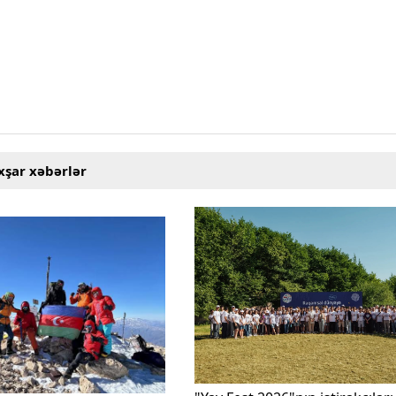
xşar xəbərlər