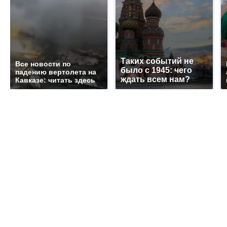
Таких событий не
Все новости по
было с 1945: чего
падению вертолета на
ждать всем нам?
Кавказе: читать здесь