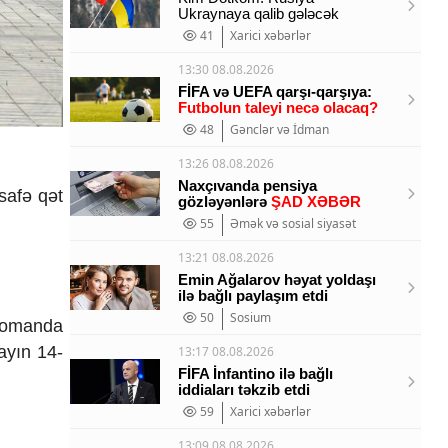
Ukraynaya qalib gələcək
41
Xarici xəbərlər
13:30 08.08.2026
FİFA və UEFA qarşı-qarşıya:
Futbolun taleyi necə olacaq?
48
Gənclər və İdman
13:26 08.08.2026
Naxçıvanda pensiya
safə qət
gözləyənlərə
ŞAD XƏBƏR
55
Əmək və sosial siyasət
13:21 08.08.2026
Emin Ağalarov həyat yoldaşı
ilə bağlı paylaşım etdi
50
Sosium
 komanda
ayın 14-
13:17 08.08.2026
FİFA İnfantino ilə bağlı
iddiaları təkzib etdi
59
Xarici xəbərlər
13:09 08.08.2026