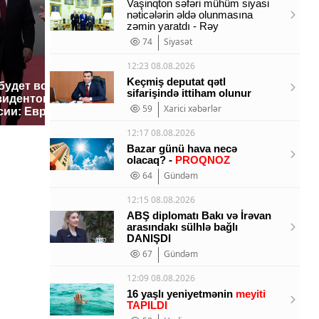
Vaşinqton səfəri mühüm siyasi
nəticələrin əldə olunmasına
zəmin yaratdı - Rəy
74
Siyasət
12:23 08.08.2026
Keçmiş deputat qətl
 будет встреча
Такую зиму в России
На Урал
sifarişində ittiham olunur
зидентов США и
никто не ждал: как
были ук
59
Xarici xəbərlər
сии: Европа?
так?!
миллио
12:17 08.08.2026
Bazar günü hava necə
olacaq? -
PROQNOZ
64
Gündəm
12:15 08.08.2026
ABŞ diplomatı Bakı və İrəvan
arasındakı sülhlə bağlı
DANIŞDI
67
Gündəm
12:09 08.08.2026
16 yaşlı yeniyetmənin
meyiti
TAPILDI