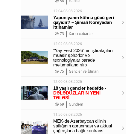
58
Hadisə
12:04 08.08.2026
Yaponiyanın köhnə gücü geri
qayıdır? – Şimali Koreyadan
ittihamlar
73
Xarici xəbərlər
12:02 08.08.2026
"Yay Fest 2026"nın iştirakçıları
müasir şəhərlər və
texnologiyalar barədə
məlumatlandırılıb
75
Gənclər və İdman
12:00 08.08.2026
18 yaşlı gənclər hədəfdə -
DƏLƏDUZLARIN YENİ
TƏLƏSİ
69
Gündəm
11:56 08.08.2026
MEK-də Azərbaycan dilinin
saflığının qorunması və aktual
çağırışlarla bağlı konfrans