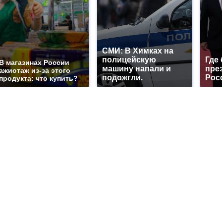
СМИ: В Химках на
полицейскую
Где
В магазинах России
машину напали и
пре
ажиотаж из-за этого
подожгли.
Рос
продукта: что купить?