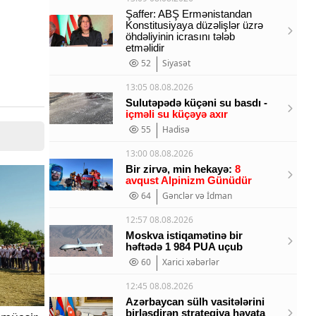
Şaffer: ABŞ Ermənistandan
Konstitusiyaya düzəlişlər üzrə
öhdəliyinin icrasını tələb
etməlidir
52
Siyasət
13:05 08.08.2026
Sulutəpədə küçəni su basdı -
içməli su küçəyə axır
55
Hadisə
13:00 08.08.2026
Bir zirvə, min hekayə:
8
avqust Alpinizm Günüdür
64
Gənclər və İdman
12:57 08.08.2026
Moskva istiqamətinə bir
həftədə 1 984 PUA uçub
60
Xarici xəbərlər
12:45 08.08.2026
Azərbaycan sülh vasitələrini
birləşdirən strategiya həyata