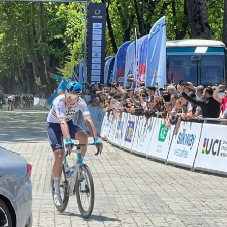
ezident İlham Əliyevə
Azərbaycan Beynəlxalq İnvestis
ƏNİB
Forumunun Təşkilat Komitəsi y