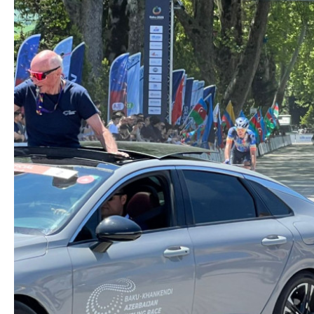
Nikol Paşinyan Pr
Siyasi
zəng edib
- YENİL
Geosiyasi
İqtisadi
Sosioloji
Araşdırma
Multimedia
Foto
Video
İnfoqrafika
Podcast
Humanitar
Elm və təhsil
Mədəniyyət
Diaspor
Yüksəliş hekayəsi
Mədəniyyətimizin Zəfəri
Zəfər Diasporu
Səhiyyə
Ailə və uşaq
Turizm