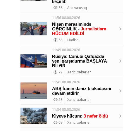
keçirilib
56
Ailə və uşaq
11:56 08.08.2026
Nişan mərasimində
GƏRGİNLİK -
Jurnalistlərə
HÜCUM EDİLDİ
58
Hadisə
11:49 08.08.2026
Rusiya: Cənubi Qafqazda
yeni qarşıdurma BAŞLAYA
BİLƏR
79
Xarici xəbərlər
11:41 08.08.2026
ABŞ İranın dəniz blokadasını
davam etdirir
58
Xarici xəbərlər
11:34 08.08.2026
Kiyevə hücum:
3 nəfər öldü
69
Xarici xəbərlər