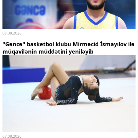
07.08.2026
"Gəncə" basketbol klubu Mirməcid İsmayılov ilə
müqavilənin müddətini yeniləyib
07.08.2026