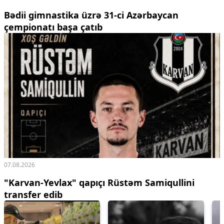
Bədii gimnastika üzrə 31-ci Azərbaycan
çempionatı başa çatıb
07.08.2026
"Karvan-Yevlax" qapıçı Rüstəm Samiqullini
transfer edib