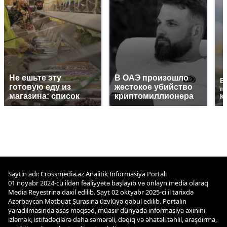
Не ешьте эту
В ОАЭ произошло
В
готовую еду из
жестокое убийство
п
магазина: список
криптомиллионера
К
Saytın adı: Crossmedia.az Analitik İnformasiya Portalı
01 noyabr 2024-cü ildən fəaliyyətə başlayıb və onlayn media olaraq
Media Reyestrinə daxil edilib. Sayt 02 oktyabr 2025-ci il tarixdə
Azərbaycan Mətbuat Şurasına üzvlüyə qəbul edilib. Portalın
yaradılmasında əsas məqsəd, müasir dünyada informasiya axınını
izləmək, istifadəçilərə daha səmərəli, dəqiq və əhatəli təhlil, araşdırma,