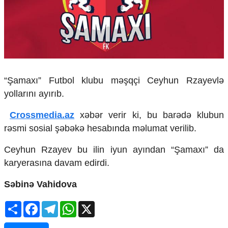
Çarpaz baxış
Təhlil
Siyasi
Geosiyasi
İqtisadi
Sosioloji
“Şamaxı” Futbol klubu məşqçi Ceyhun Rzayevlə
Araşdırma
yollarını ayırıb.
Multimedia
Crossmedia.az
xəbər verir ki, bu barədə klubun
Foto
rəsmi sosial şəbəkə hesabında məlumat verilib.
Video
İnfoqrafika
Ceyhun Rzayev bu ilin iyun ayından “Şamaxı” da
Podcast
karyerasına davam edirdi.
Humanitar
Səbinə Vahidova
Elm və təhsil
Mədəniyyət
Share
Facebook
Telegram
WhatsApp
X
Diaspor
Yüksəliş hekayəsi