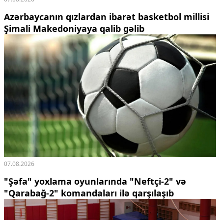
Ekologiya
Azərbaycanın qızlardan ibarət basketbol millisi
Zəfər - 5
Şimali Makedoniyaya qalib gəlib
Gənclər və İdman
Media və QHT
Hadisə
Sağlamlıq
Sosium
Mənəvi dəyərlər
Texnologiya
Mətbuat-150
Əlaqə
Missiyamız
07.08.2026
"Şəfa" yoxlama oyunlarında "Neftçi-2" və
"Qarabağ-2" komandaları ilə qarşılaşıb