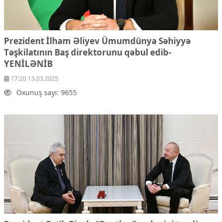
Prezident İlham Əliyev Ümumdünya Səhiyyə
Təşkilatının Baş direktorunu qəbul edib-
YENİLƏNİB
17:20 13.03.2025
Oxunuş sayı: 9655