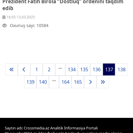
Prezident Fatih Birola “Dostluq” ordenini təqdim
edib
16:55 13.03.2025
Oxunuş sayı: 10584
...
1
2
134
135
136
137
138
...
139
140
164
165
Saytın adı: Crossmedia.az Analitik İnformasiya Portalı