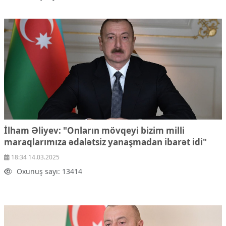
İlham Əliyev: "Onların mövqeyi bizim milli
maraqlarımıza ədalətsiz yanaşmadan ibarət idi"
18:34 14.03.2025
Oxunuş sayı: 13414