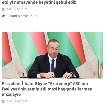
etdiyi nümayəndə heyətini qəbul edib
11:03 17.03.2025
Oxunuş sayı: 15339
Prezident İlham Əliyev “Azərenerji” ASC-nin
fəaliyyətinin təmin edilməsi haqqında fərman
imzalayıb
10:42 17.03.2025