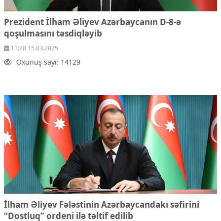
Prezident İlham Əliyev Azərbaycanın D-8-ə
qoşulmasını təsdiqləyib
11:28 15.03.2025
Oxunuş sayı: 14129
İlham Əliyev Fələstinin Azərbaycandakı səfirini
“Dostluq” ordeni ilə təltif edilib