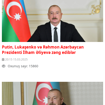
Putin, Lukaşenko və Rəhmon Azərbaycan
Prezidenti İlham Əliyevə zəng ediblər
20:15 15.03.2025
Oxunuş sayı: 15860