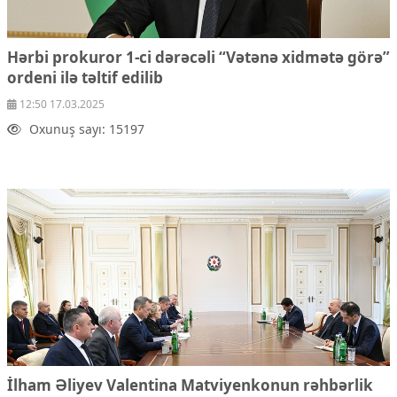
Hərbi prokuror 1-ci dərəcəli “Vətənə xidmətə görə”
ordeni ilə təltif edilib
12:50 17.03.2025
Oxunuş sayı: 15197
İlham Əliyev Valentina Matviyenkonun rəhbərlik