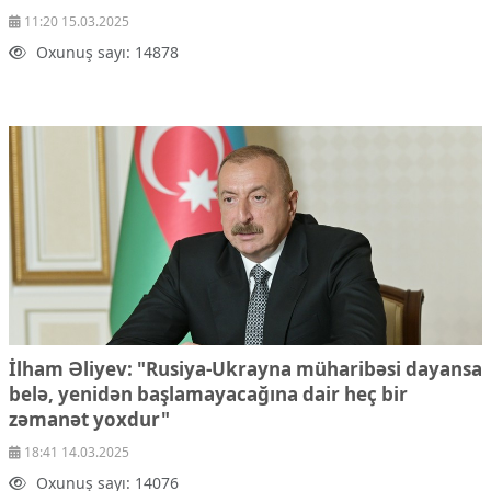
11:20 15.03.2025
Oxunuş sayı: 14878
İlham Əliyev: "Rusiya-Ukrayna müharibəsi dayansa
belə, yenidən başlamayacağına dair heç bir
zəmanət yoxdur"
18:41 14.03.2025
Oxunuş sayı: 14076