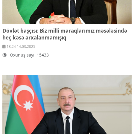
Dövlət başçısı: Biz milli maraqlarımız məsələsində
heç kəsə arxalanmamışıq
18:24 14.03.2025
Oxunuş sayı: 15433