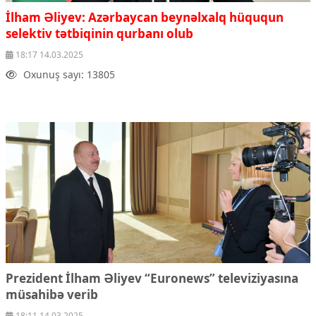
İlham Əliyev: Azərbaycan beynəlxalq hüququn
selektiv tətbiqinin qurbanı olub
18:17 14.03.2025
Oxunuş sayı: 13805
Prezident İlham Əliyev “Euronews” televiziyasına
müsahibə verib
18:11 14.03.2025