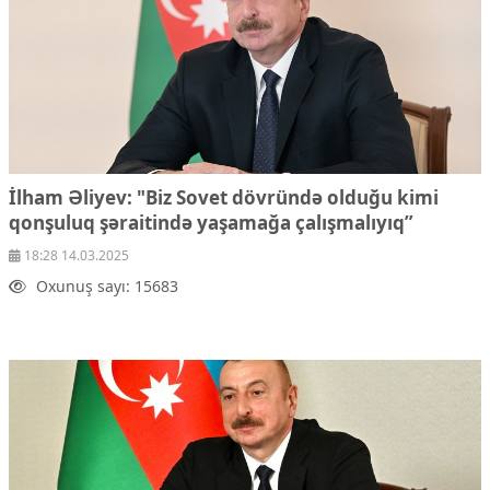
İlham Əliyev: "Biz Sovet dövründə olduğu kimi
qonşuluq şəraitində yaşamağa çalışmalıyıq”
18:28 14.03.2025
Oxunuş sayı: 15683