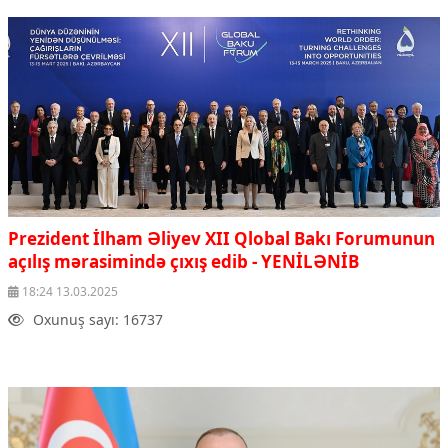
Prezident İlham Əliyev XII Qlobal Bakı Forumunun
açılış mərasimində çıxış edib
- YENİLƏNİB
18:24 13.03.2025
Oxunuş sayı: 16737