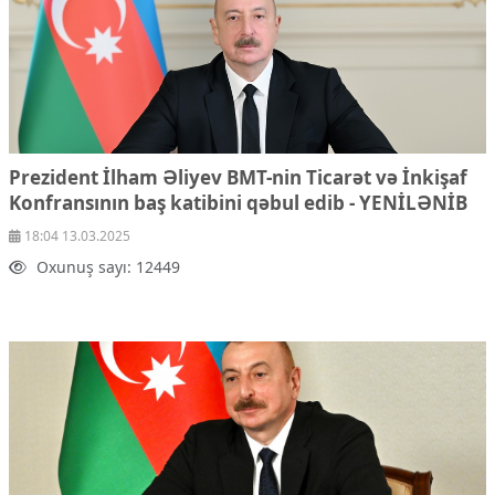
Prezident İlham Əliyev BMT-nin Ticarət və İnkişaf
Konfransının baş katibini qəbul edib
- YENİLƏNİB
18:04 13.03.2025
Oxunuş sayı: 12449