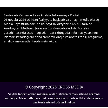
Çarpaz baxış
Təhlil
Saytın adı: Crossmedia.az Analitik İnformasiya Portalı
Siyasi
01 noyabr 2024-cü ildən fəaliyyətə başlayıb və onlayn media olaraq
Geosiyasi
Media Reyestrinə daxil edilib. Sayt 02 oktyabr 2025-ci il tarixdə
İqtisadi
Azərbaycan Mətbuat Şurasına üzvlüyə qəbul edilib. Portalın
yaradılmasında əsas məqsəd, müasir dünyada informasiya axınını
Sosioloji
izləmək, istifadəçilərə daha səmərəli, dəqiq və əhatəli təhlil, araşdırma,
analitik məlumatlar təqdim etməkdir.
Araşdırma
Multimedia
Foto
Video
İnfoqrafika
Podcast
Humanitar
© Copyright 2026 CROSS MEDIA
Elm və təhsil
Saytda təqdim edilən materiallardan istifadə zamanı istinad edilməsi
Mədəniyyət
mütləqdir. Məlumatlar internet resurslarında istifadə edildiyində hiperlink
Diaspor
vasitəsilə istinad göstərilməlidir.
Yüksəliş hekayəsi