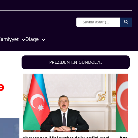
Cəmiyyət
Əlaqə
Crossmedia.az - 1 yaş
Missiyamız
Siyasət
PREZİDENTİN GÜNDƏLİYİ
Məhkəmə və hüquq
yasət
Ekologiya
ə
Zəfər - 5
Gənclər və İdman
a və
Media və QHT
Hadisə
Sağlamlıq