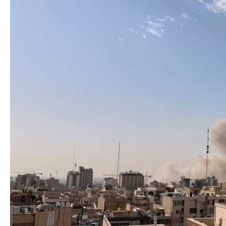
Azərbaycan Beynəl
Siyasi
Forumunun Təşkila
Geosiyasi
İqtisadi
Sosioloji
Araşdırma
Multimedia
Foto
Video
İnfoqrafika
Podcast
Humanitar
Elm və təhsil
Mədəniyyət
Diaspor
Yüksəliş hekayəsi
Mədəniyyətimizin Zəfəri
Zəfər Diasporu
Səhiyyə
Ailə və uşaq
Turizm