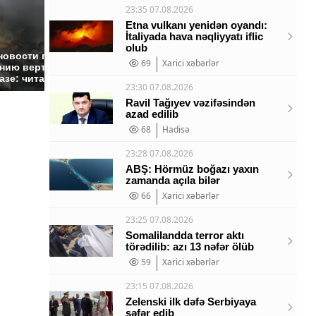
23:35 07.08.2026
Etna vulkanı yenidən oyandı:
İtaliyada hava nəqliyyatı iflic
olub
Таких событий не
новости по
В магази
69
Xarici xəbərlər
было с 1945: чего
нию вертолета на
ажиотаж 
ждать всем нам?
азе: читать здесь
продукта
23:30 07.08.2026
Ravil Tağıyev vəzifəsindən
azad edilib
68
Hadisə
23:28 07.08.2026
ABŞ: Hörmüz boğazı yaxın
zamanda açıla bilər
66
Xarici xəbərlər
23:25 07.08.2026
Somalilandda terror aktı
törədilib: azı 13 nəfər ölüb
59
Xarici xəbərlər
23:15 07.08.2026
Zelenski ilk dəfə Serbiyaya
səfər edib