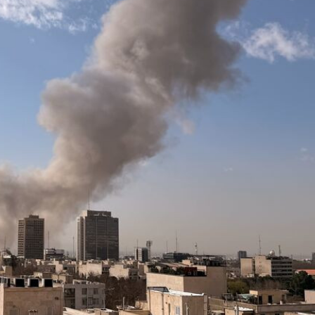
xalq İnvestisiya
Azərbaycanın Malayziyadakı səfi
t Komitəsi yaradılıb
çağırılıb, yenisi təyin olunub