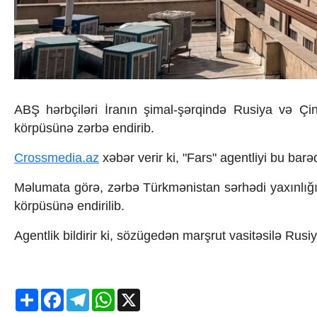
İqtisadiyyat
İqtisadi xəbərlər
Energetika
Neft-qaz
Əmək və sosial siyasət
Kənd təsərrüfatı
Hərbi sənaye
ABŞ hərbçiləri İranın şimal-şərqində Rusiya və Çin
Telekommunikasiya və nəqliyyat
körpüsünə zərbə endirib.
COP29
Cəmiyyət
Crossmedia.az
xəbər verir ki, "Fars" agentliyi bu bar
Crossmedia.az - 1 yaş
Siyasət
Məlumata görə, zərbə Türkmənistan sərhədi yaxınlığı
Məhkəmə və hüquq
körpüsünə endirilib.
Ekologiya
Zəfər - 5
Agentlik bildirir ki, sözügedən marşrut vasitəsilə Rusi
Gənclər və İdman
Media və QHT
Hadisə
Sağlamlıq
Share
Facebook
Telegram
WhatsApp
X
Sosium
Mənəvi dəyərlər