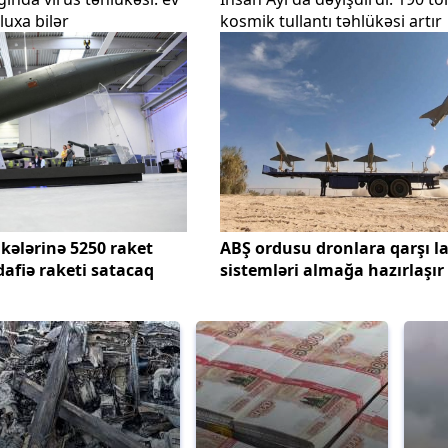
luxa bilər
kosmik tullantı təhlükəsi artır
lkələrinə 5250 raket
ABŞ ordusu dronlara qarşı l
afiə raketi satacaq
sistemləri almağa hazırlaşır