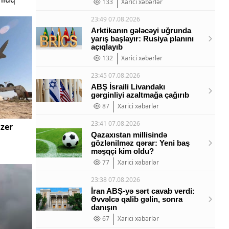
133
Xarici xəbərlər
23:49 07.08.2026
Arktikanın gələcəyi uğrunda
yarış başlayır: Rusiya planını
açıqlayıb
132
Xarici xəbərlər
23:45 07.08.2026
ABŞ İsraili Livandakı
gərginliyi azaltmağa çağırıb
87
Xarici xəbərlər
23:41 07.08.2026
azer
Qazaxıstan millisində
gözlənilməz qərar: Yeni baş
məşqçi kim oldu?
77
Xarici xəbərlər
23:38 07.08.2026
İran ABŞ-yə sərt cavab verdi:
Əvvəlcə qalib gəlin, sonra
danışın
67
Xarici xəbərlər