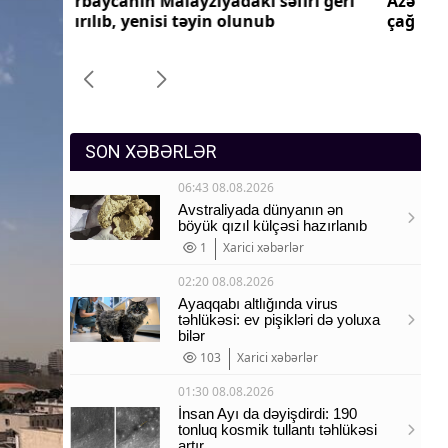
ri geri
Azərbaycanın Pakistandakı səfiri geri
Az
Sosium
çağırılıb, yenisi təyin olunub
ça
Mənəvi dəyərlər
Texnologiya
Mətbuat-150
SON XƏBƏRLƏR
06:43 08.08.2026
Avstraliyada dünyanın ən
böyük qızıl külçəsi hazırlanıb
1
Xarici xəbərlər
02:20 08.08.2026
Ayaqqabı altlığında virus
təhlükəsi: ev pişikləri də yoluxa
bilər
103
Xarici xəbərlər
01:30 08.08.2026
İnsan Ayı da dəyişdirdi: 190
tonluq kosmik tullantı təhlükəsi
artır