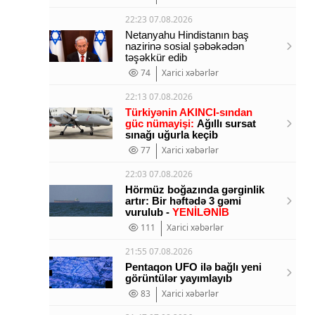
22:23 07.08.2026
Netanyahu Hindistanın baş
nazirinə sosial şəbəkədən
təşəkkür edib
74
Xarici xəbərlər
22:13 07.08.2026
Türkiyənin AKINCI-sından
güc nümayişi:
Ağıllı sursat
sınağı uğurla keçib
77
Xarici xəbərlər
22:03 07.08.2026
Hörmüz boğazında gərginlik
artır: Bir həftədə 3 gəmi
vurulub -
YENİLƏNİB
111
Xarici xəbərlər
21:55 07.08.2026
Pentaqon UFO ilə bağlı yeni
görüntülər yayımlayıb
83
Xarici xəbərlər