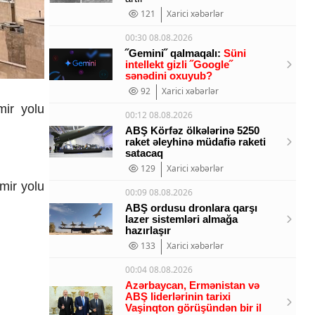
121
Xarici xəbərlər
00:30 08.08.2026
˝Gemini˝ qalmaqalı:
Süni
intellekt gizli ˝Google˝
sənədini oxuyub?
92
Xarici xəbərlər
mir yolu
00:12 08.08.2026
ABŞ Körfəz ölkələrinə 5250
raket əleyhinə müdafiə raketi
satacaq
129
Xarici xəbərlər
mir yolu
00:09 08.08.2026
ABŞ ordusu dronlara qarşı
lazer sistemləri almağa
hazırlaşır
133
Xarici xəbərlər
00:04 08.08.2026
Azərbaycan, Ermənistan və
ABŞ liderlərinin tarixi
Vaşinqton görüşündən bir il