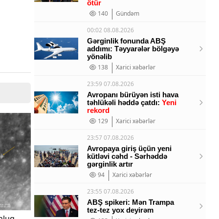
ötür
140
Gündəm
00:02 08.08.2026
Gərginlik fonunda ABŞ
addımı: Təyyarələr bölgəyə
yönəlib
138
Xarici xəbərlər
23:59 07.08.2026
Avropanı bürüyən isti hava
təhlükəli həddə çatdı:
Yeni
rekord
129
Xarici xəbərlər
23:57 07.08.2026
Avropaya giriş üçün yeni
kütləvi cəhd - Sərhəddə
gərginlik artır
94
Xarici xəbərlər
23:55 07.08.2026
ABŞ spikeri: Mən Trampa
tez-tez yox deyirəm
onluq