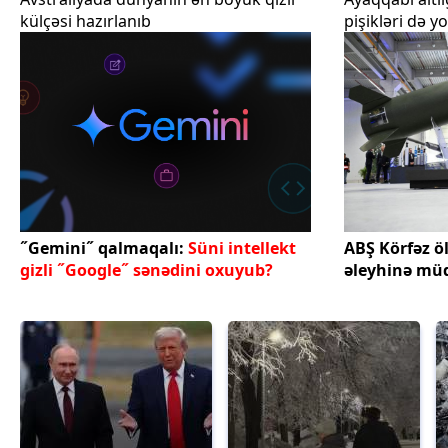
külçəsi hazırlanıb
pişikləri də yo
˝Gemini˝ qalmaqalı:
Süni intellekt
ABŞ Körfəz ö
gizli ˝Google˝ sənədini oxuyub?
əleyhinə müd