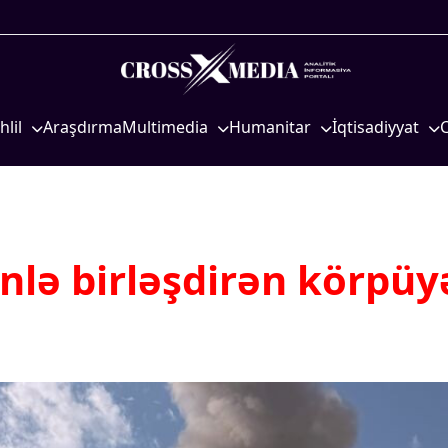
hlil
Araşdırma
Multimedia
Humanitar
İqtisadiyyat
iyasi
Foto
Elm və təhsil
İqtisadi xəbərlər
eosiyasi
Video
Mədəniyyət
Energetika
qtisadi
İnfoqrafika
Diaspor
Neft-qaz
osioloji
Podcast
Yüksəliş hekayəsi
Əmək və sosial si
inlə birləşdirən körpüy
Mədəniyyətimizin Zəfəri
Kənd təsərrüfatı
Zəfər Diasporu
Hərbi sənaye
Səhiyyə
Telekommunikasiy
nəqliyyat
Ailə və uşaq
COP29
Turizm