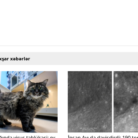
xşar xəbərlər
ğında virus təhlükəsi: ev
İnsan Ayı da dəyişdirdi: 190 t