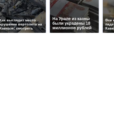
На Урале из казны
Как выглядит место
Все 
были украдены 18
крушение вертолета на
паде
миллионов рублей
Кавказе: смотреть
Кавк