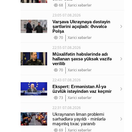
68
Xarici xəbərlər
23:05 07.08.2026
Varşava Ukraynaya dəstəyin
şərtlərini açıqladı: Əvvəlcə
Polşa
70
Xarici xəbərlər
22:55 07.08.2026
Müxalifətin həbslərində adı
hallanan şəxsə yüksək vəzifə
verilib
70
Xarici xəbərlər
22:43 07.08.2026
Ekspert: Ermənistan Aİ-yə
üzvlük istəyindən vaz keçmir
73
Xarici xəbərlər
22:31 07.08.2026
Ukraynanın liman problemi
sərhədlərə yayıldı - minlərlə
maşınlıq tıxac yaranıb
69
Xarici xəbərlər