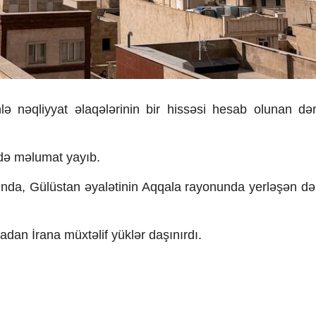
lə nəqliyyat əlaqələrinin bir hissəsi hesab olunan də
ədə məlumat yayıb.
nda, Gülüstan əyalətinin Aqqala rayonunda yerləşən də
yadan İrana müxtəlif yüklər daşınırdı.