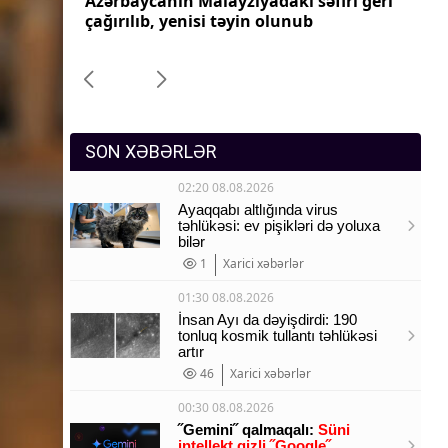
ri geri
Azərbaycanın Pakistandakı səfiri geri
Az
Sosium
çağırılıb, yenisi təyin olunub
ça
Mənəvi dəyərlər
Texnologiya
Mətbuat-150
SON XƏBƏRLƏR
02:20 08.08.2026
Ayaqqabı altlığında virus
təhlükəsi: ev pişikləri də yoluxa
bilər
1
Xarici xəbərlər
01:30 08.08.2026
İnsan Ayı da dəyişdirdi: 190
tonluq kosmik tullantı təhlükəsi
artır
46
Xarici xəbərlər
00:30 08.08.2026
˝Gemini˝ qalmaqalı:
Süni
intellekt gizli ˝Google˝