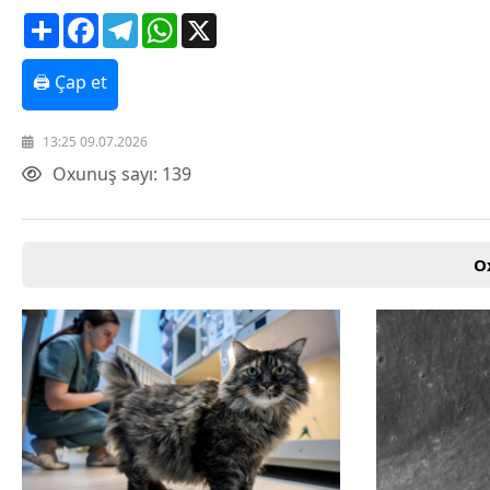
Share
Facebook
Telegram
WhatsApp
X
Texnologiya
Mətbuat-150
Əlaqə
🖨 Çap et
Missiyamız
13:25 09.07.2026
Oxunuş sayı: 139
O