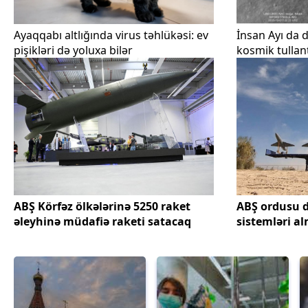
Ayaqqabı altlığında virus təhlükəsi: ev
İnsan Ayı da d
pişikləri də yoluxa bilər
kosmik tullant
ABŞ Körfəz ölkələrinə 5250 raket
ABŞ ordusu d
əleyhinə müdafiə raketi satacaq
sistemləri al