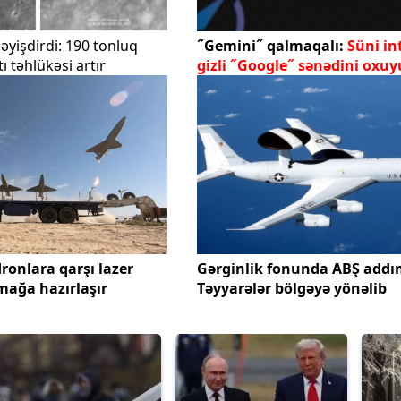
əyişdirdi: 190 tonluq
˝Gemini˝ qalmaqalı:
Süni in
ı təhlükəsi artır
gizli ˝Google˝ sənədini oxu
ronlara qarşı lazer
Gərginlik fonunda ABŞ addı
mağa hazırlaşır
Təyyarələr bölgəyə yönəlib