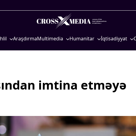
hlil
Araşdırma
Multimedia
Humanitar
İqtisadiyyat
iyasi
Foto
Elm və təhsil
İqtisadi xəbərlər
eosiyasi
Video
Mədəniyyət
Energetika
qtisadi
İnfoqrafika
Diaspor
Neft-qaz
osioloji
Podcast
Yüksəliş hekayəsi
Əmək və sosial si
sından imtina etməyə
Mədəniyyətimizin Zəfəri
Kənd təsərrüfatı
Zəfər Diasporu
Hərbi sənaye
Səhiyyə
Telekommunikasiy
nəqliyyat
Ailə və uşaq
COP29
Turizm