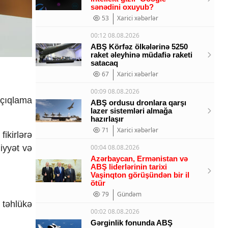
sənədini oxuyub?
53
Xarici xəbərlər
00:12 08.08.2026
ABŞ Körfəz ölkələrinə 5250
raket əleyhinə müdafiə raketi
satacaq
67
Xarici xəbərlər
00:09 08.08.2026
açıqlama
ABŞ ordusu dronlara qarşı
lazer sistemləri almağa
hazırlaşır
71
Xarici xəbərlər
ikirlərə
iyyət və
00:04 08.08.2026
Azərbaycan, Ermənistan və
ABŞ liderlərinin tarixi
Vaşinqton görüşündən bir il
ötür
79
Gündəm
 təhlükə
00:02 08.08.2026
Gərginlik fonunda ABŞ