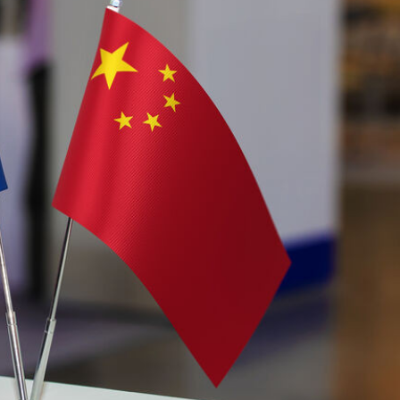
xalq İnvestisiya
Azərbaycanın Malayziyadakı səfi
t Komitəsi yaradılıb
çağırılıb, yenisi təyin olunub