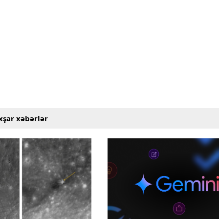
xşar xəbərlər