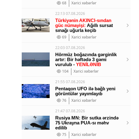
68
Xarici xəbərlər
22:13 07.08.2026
Türkiyənin AKINCI-sından
güc nümayişi:
Ağıllı sursat
sınağı uğurla keçib
69
Xarici xəbərlər
22:03 07.08.2026
Hörmüz boğazında gərginlik
artır: Bir həftədə 3 gəmi
vurulub -
YENİLƏNİB
104
Xarici xəbərlər
21:55 07.08.2026
Pentaqon UFO ilə bağlı yeni
görüntülər yayımlayıb
76
Xarici xəbərlər
21:47 07.08.2026
Rusiya MN: Bir sutka ərzində
75 Ukrayna PUA-sı məhv
edilib
75
Xarici xəbərlər