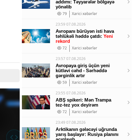
addımı: Təyyarələr bölgəyə
yönəlib
79
Xarici xəbərlər
23:59 07.08.2026
Avropanı bürüyən isti hava
təhlükəli həddə çatdı:
Yeni
rekord
72
Xarici xəbərlər
23:57 07.08.2026
Avropaya giriş üçün yeni
kütləvi cəhd - Sərhəddə
gərginlik artır
59
Xarici xəbərlər
23:55 07.08.2026
ABŞ spikeri: Mən Trampa
tez-tez yox deyirəm
72
Xarici xəbərlər
23:49 07.08.2026
Arktikanın gələcəyi uğrunda
yarış başlayır: Rusiya planını
açıqlayıb