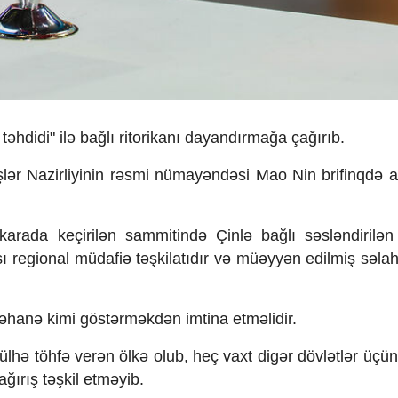
hdidi" ilə bağlı ritorikanı dayandırmağa çağırıb.
İşlər Nazirliyinin rəsmi nümayəndəsi Mao Nin brifinqdə 
rada keçirilən sammitində Çinlə bağlı səsləndirilən f
sı regional müdafiə təşkilatıdır və müəyyən edilmiş səlah
əhanə kimi göstərməkdən imtina etməlidir.
ülhə töhfə verən ölkə olub, heç vaxt digər dövlətlər üçün
ğırış təşkil etməyib.