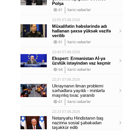
Polşa
61
Xarici xəbərlər
22:55 07.08.2026
Müxalifətin həbslərində adı
hallanan şəxsə yüksək vəzifə
verilib
61
Xarici xəbərlər
22:43 07.08.2026
Ekspert: Ermənistan Aİ-yə
üzvlük istəyindən vaz keçmir
64
Xarici xəbərlər
22:31 07.08.2026
Ukraynanın liman problemi
sərhədlərə yayıldı - minlərlə
maşınlıq tıxac yaranıb
61
Xarici xəbərlər
22:23 07.08.2026
Netanyahu Hindistanın baş
nazirinə sosial şəbəkədən
təşəkkür edib