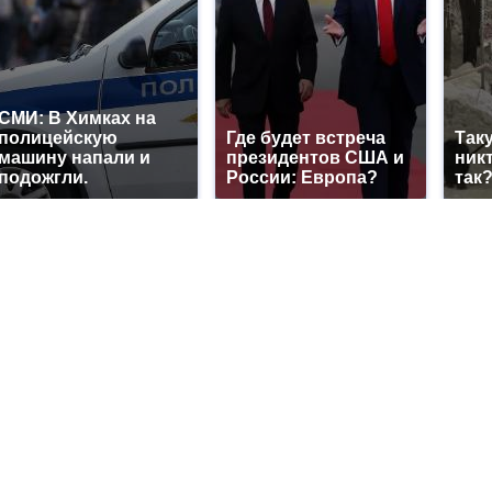
СМИ: В Химках на
полицейскую
Где будет встреча
Так
машину напали и
президентов США и
никт
подожгли.
России: Европа?
так?