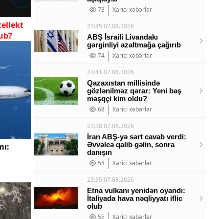
73
Xarici xəbərlər
tellekt
23:45 07.08.2026
yub?
ABŞ İsraili Livandakı
gərginliyi azaltmağa çağırıb
74
Xarici xəbərlər
23:41 07.08.2026
Qazaxıstan millisində
gözlənilməz qərar: Yeni baş
məşqçi kim oldu?
68
Xarici xəbərlər
23:38 07.08.2026
İran ABŞ-yə sərt cavab verdi:
Əvvəlcə qalib gəlin, sonra
mı:
danışın
58
Xarici xəbərlər
23:35 07.08.2026
Etna vulkanı yenidən oyandı:
İtaliyada hava nəqliyyatı iflic
olub
55
Xarici xəbərlər