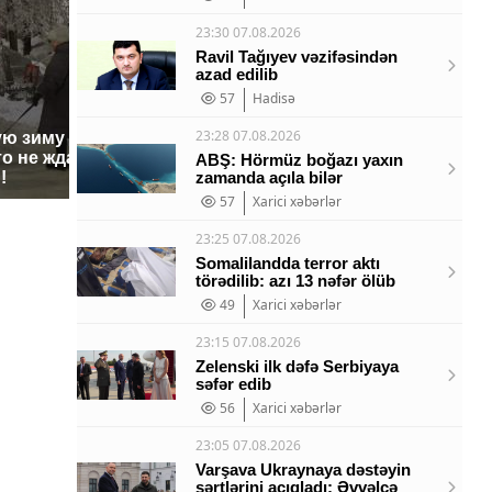
23:30 07.08.2026
Ravil Tağıyev vəzifəsindən
azad edilib
57
Hadisə
23:28 07.08.2026
ую зиму в России
На Урал
Как выглядит место
о не ждал: как
были ук
ABŞ: Hörmüz boğazı yaxın
крушение вертолета на
!
zamanda açıla bilər
миллио
Кавказе: смотреть
57
Xarici xəbərlər
23:25 07.08.2026
Somalilandda terror aktı
törədilib: azı 13 nəfər ölüb
49
Xarici xəbərlər
23:15 07.08.2026
Zelenski ilk dəfə Serbiyaya
səfər edib
56
Xarici xəbərlər
23:05 07.08.2026
Varşava Ukraynaya dəstəyin
şərtlərini açıqladı: Əvvəlcə