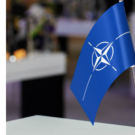
Azərbaycan Beynəl
Siyasi
Forumunun Təşkila
Geosiyasi
İqtisadi
Sosioloji
Araşdırma
Multimedia
Foto
Video
İnfoqrafika
Podcast
Humanitar
Elm və təhsil
Mədəniyyət
Diaspor
Yüksəliş hekayəsi
Mədəniyyətimizin Zəfəri
Zəfər Diasporu
Səhiyyə
Ailə və uşaq
Turizm