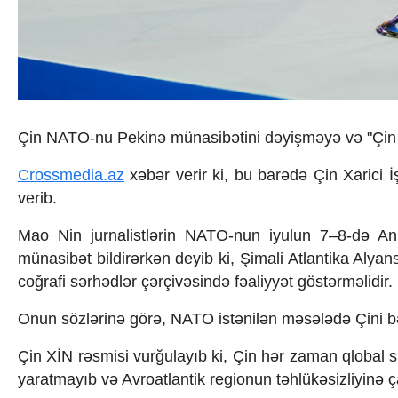
İqtisadiyyat
İqtisadi xəbərlər
Energetika
Neft-qaz
Əmək və sosial siyasət
Kənd təsərrüfatı
Hərbi sənaye
Çin NATO-nu Pekinə münasibətini dəyişməyə və "Çin tə
Telekommunikasiya və nəqliyyat
COP29
Crossmedia.az
xəbər verir ki, bu barədə Çin Xarici 
Cəmiyyət
verib.
Crossmedia.az - 1 yaş
Siyasət
Mao Nin jurnalistlərin NATO-nun iyulun 7–8-də Anka
Məhkəmə və hüquq
münasibət bildirərkən deyib ki, Şimali Atlantika Alyan
Ekologiya
Zəfər - 5
coğrafi sərhədlər çərçivəsində fəaliyyət göstərməlidir.
Gənclər və İdman
Media və QHT
Onun sözlərinə görə, NATO istənilən məsələdə Çini b
Hadisə
Çin XİN rəsmisi vurğulayıb ki, Çin hər zaman qlobal s
Sağlamlıq
Sosium
yaratmayıb və Avroatlantik regionun təhlükəsizliyinə ça
Mənəvi dəyərlər