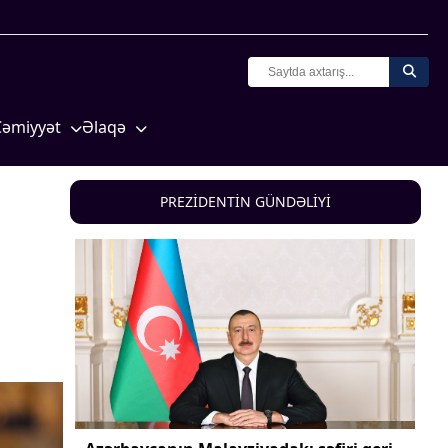
Cəmiyyət
Əlaqə
Crossmedia.az - 1 yaş
Missiyamız
Siyasət
PREZİDENTİN GÜNDƏLİYİ
Məhkəmə və hüquq
yasət
Ekologiya
Zəfər - 5
Gənclər və İdman
a və
Media və QHT
Hadisə
Sağlamlıq