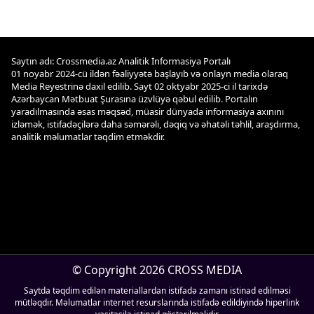
Saytın adı: Crossmedia.az Analitik İnformasiya Portalı
01 noyabr 2024-cü ildən fəaliyyətə başlayıb və onlayn media olaraq
Media Reyestrinə daxil edilib. Sayt 02 oktyabr 2025-ci il tarixdə
Azərbaycan Mətbuat Şurasına üzvlüyə qəbul edilib. Portalın
yaradılmasında əsas məqsəd, müasir dünyada informasiya axınını
izləmək, istifadəçilərə daha səmərəli, dəqiq və əhatəli təhlil, araşdırma,
analitik məlumatlar təqdim etməkdir.
© Copyright 2026 CROSS MEDIA
Saytda təqdim edilən materiallardan istifadə zamanı istinad edilməsi
mütləqdir. Məlumatlar internet resurslarında istifadə edildiyində hiperlink