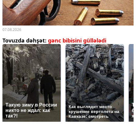
07.08.2026
Tovuzda dəhşət:
gənc bibisini güllələdi
Такую зиму в России
Т
Как выглядит место
никто не ждал: как
б
крушение вертолета на
так?!
ж
Кавказе: смотреть