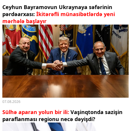
Ceyhun Bayramovun Ukraynaya səfərinin
pərdəarxası:
İkitərəfli münasibətlərdə yeni
mərhələ başlayır
07.08.2026
Sülhə aparan yolun bir ili:
Vaşinqtonda sazişin
paraflanması regionu necə dəyişdi?