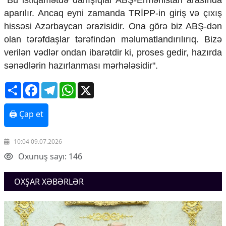
"Bu istiqamətdə danışıqlar ABŞ-Ermənistan arasında
Mədəniyyətimizin Zəfəri
aparılır. Ancaq eyni zamanda TRİPP-in giriş və çıxış
Zəfər Diasporu
hissəsi Azərbaycan ərazisidir. Ona görə biz ABŞ-dən
Səhiyyə
olan tərəfdaşlar tərəfindən məlumatlandırılırıq. Bizə
Ailə və uşaq
Turizm
verilən vədlər ondan ibarətdir ki, proses gedir, hazırda
sənədlərin hazırlanması mərhələsidir".
İqtisadiyyat
Share
Facebook
Telegram
WhatsApp
X
İqtisadi xəbərlər
Energetika
Neft-qaz
🖨 Çap et
Əmək və sosial siyasət
Kənd təsərrüfatı
10:04 09.07.2026
Hərbi sənaye
Telekommunikasiya və nəqliyyat
Oxunuş sayı: 146
COP29
OXŞAR XƏBƏRLƏR
Cəmiyyət
Crossmedia.az - 1 yaş
Siyasət
Məhkəmə və hüquq