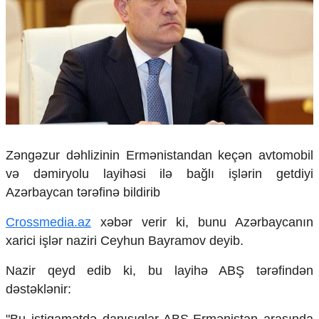
Çarpaz baxış
Təhlil
Siyasi
Geosiyasi
İqtisadi
Sosioloji
Araşdırma
Multimedia
Zəngəzur dəhlizinin Ermənistandan keçən avtomobil
Foto
və dəmiryolu layihəsi ilə bağlı işlərin getdiyi
Video
Azərbaycan tərəfinə bildirib
İnfoqrafika
Podcast
Crossmedia.az
xəbər verir ki, bunu Azərbaycanın
Humanitar
xarici işlər naziri Ceyhun Bayramov deyib.
Elm və təhsil
Nazir qeyd edib ki, bu layihə ABŞ tərəfindən
Mədəniyyət
dəstəklənir:
Diaspor
Yüksəliş hekayəsi