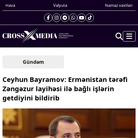
Hava
Valyuta
Namaz vaxtları
Prezidentin gündəliyi
Gündəm
Gündəm
Dünya
Ceyhun Bayramov: Ermənistan tərəfi
Xarici xəbərlər
Zəngəzur layihəsi ilə bağlı işlərin
Cənubi Qafqaz
getdiyini bildirib
Türk Dünyası
Yaxın Şərq
Avropa
Amerika
Asiya
Afrika