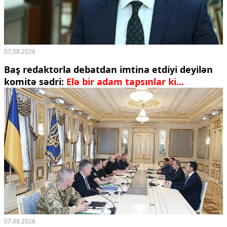
07.08.2026
Baş redaktorla debatdan imtina etdiyi deyilən
komitə sədri:
Elə bir adam tapsınlar ki...
07.08.2026