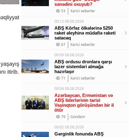
sənədini oxuyub?
53
Xarici xəbərlər
əqliyyat
00:12 08.08.2026
ABŞ Körfəz ölkələrinə 5250
raket əleyhinə müdafiə raketi
satacaq
67
Xarici xəbərlər
00:09 08.08.2026
ABŞ ordusu dronlara qarşı
1 yaşayış
lazer sistemləri almağa
 itirib.
hazırlaşır
71
Xarici xəbərlər
00:04 08.08.2026
Azərbaycan, Ermənistan və
ABŞ liderlərinin tarixi
Vaşinqton görüşündən bir il
ötür
79
Gündəm
00:02 08.08.2026
Gərginlik fonunda ABŞ