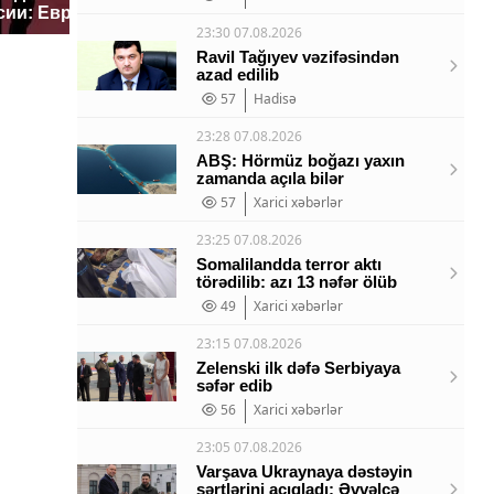
сии: Европа?
так?!
миллио
23:30 07.08.2026
Ravil Tağıyev vəzifəsindən
azad edilib
57
Hadisə
23:28 07.08.2026
ABŞ: Hörmüz boğazı yaxın
zamanda açıla bilər
57
Xarici xəbərlər
23:25 07.08.2026
Somalilandda terror aktı
törədilib: azı 13 nəfər ölüb
49
Xarici xəbərlər
23:15 07.08.2026
Zelenski ilk dəfə Serbiyaya
səfər edib
56
Xarici xəbərlər
23:05 07.08.2026
Varşava Ukraynaya dəstəyin
şərtlərini açıqladı: Əvvəlcə