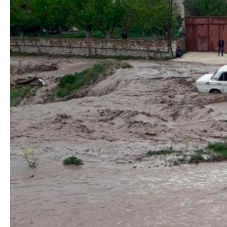
Azərbaycan Beynəl
Siyasi
Forumunun Təşkila
Geosiyasi
İqtisadi
Sosioloji
Araşdırma
Multimedia
Foto
Video
İnfoqrafika
Podcast
Humanitar
Elm və təhsil
Mədəniyyət
Diaspor
Yüksəliş hekayəsi
Mədəniyyətimizin Zəfəri
Zəfər Diasporu
Səhiyyə
Ailə və uşaq
Turizm