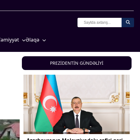
Cəmiyyət
Əlaqə
Crossmedia.az - 1 yaş
Missiyamız
Siyasət
PREZİDENTİN GÜNDƏLİYİ
Məhkəmə və hüquq
yasət
Ekologiya
Zəfər - 5
Gənclər və İdman
a və
Media və QHT
Hadisə
Sağlamlıq