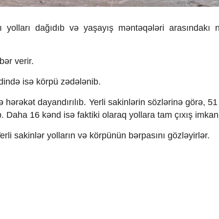
 yolları dağıdıb və yaşayış məntəqələri arasındakı n
ər verir.
ində isə körpü zədələnib.
 hərəkət dayandırılıb. Yerli sakinlərin sözlərinə görə, 5
aha 16 kənd isə faktiki olaraq yollara tam çıxış imkanını
erli sakinlər yolların və körpünün bərpasını gözləyirlər.