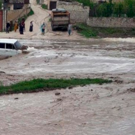
xalq İnvestisiya
Azərbaycanın Malayziyadakı səfi
t Komitəsi yaradılıb
çağırılıb, yenisi təyin olunub