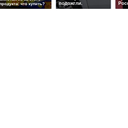
подожгли.
Рос
продукта: что купить?