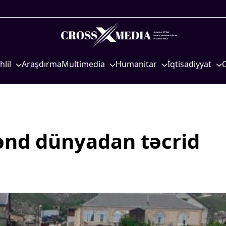
hlil
Araşdırma
Multimedia
Humanitar
İqtisadiyyat
iyasi
Foto
Elm və təhsil
İqtisadi xəbərlər
eosiyasi
Video
Mədəniyyət
Energetika
qtisadi
İnfoqrafika
Diaspor
Neft-qaz
osioloji
Podcast
Yüksəliş hekayəsi
Əmək və sosial si
ənd dünyadan təcrid
Mədəniyyətimizin Zəfəri
Kənd təsərrüfatı
Zəfər Diasporu
Hərbi sənaye
Səhiyyə
Telekommunikasiy
nəqliyyat
Ailə və uşaq
COP29
Turizm