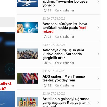
addımı: Təyyarələr bölgəyə
yönəlib
79
Xarici xəbərlər
23:59 07.08.2026
Avropanı bürüyən isti hava
təhlükəli həddə çatdı:
Yeni
rekord
72
Xarici xəbərlər
23:57 07.08.2026
Avropaya giriş üçün yeni
kütləvi cəhd - Sərhəddə
gərginlik artır
59
Xarici xəbərlər
23:55 07.08.2026
ABŞ spikeri: Mən Trampa
tez-tez yox deyirəm
tellekt
72
Xarici xəbərlər
yub?
23:49 07.08.2026
Arktikanın gələcəyi uğrunda
yarış başlayır: Rusiya planını
açıqlayıb