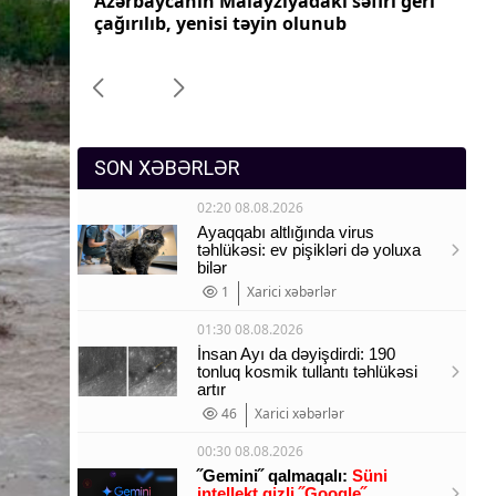
ri geri
Azərbaycanın Pakistandakı səfiri geri
Az
Sosium
çağırılıb, yenisi təyin olunub
ça
Mənəvi dəyərlər
Texnologiya
Mətbuat-150
SON XƏBƏRLƏR
02:20 08.08.2026
Ayaqqabı altlığında virus
təhlükəsi: ev pişikləri də yoluxa
bilər
1
Xarici xəbərlər
01:30 08.08.2026
İnsan Ayı da dəyişdirdi: 190
tonluq kosmik tullantı təhlükəsi
artır
46
Xarici xəbərlər
00:30 08.08.2026
˝Gemini˝ qalmaqalı:
Süni
intellekt gizli ˝Google˝