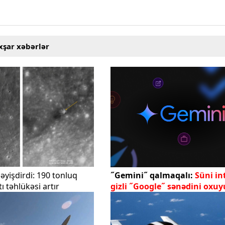
xşar xəbərlər
əyişdirdi: 190 tonluq
˝Gemini˝ qalmaqalı:
Süni in
ı təhlükəsi artır
gizli ˝Google˝ sənədini oxu