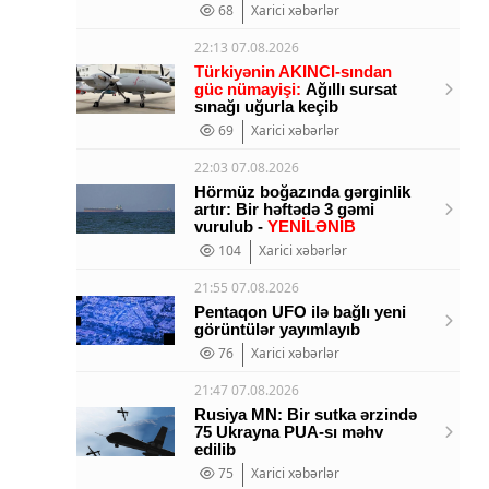
68
Xarici xəbərlər
22:13 07.08.2026
Türkiyənin AKINCI-sından
güc nümayişi:
Ağıllı sursat
sınağı uğurla keçib
69
Xarici xəbərlər
22:03 07.08.2026
Hörmüz boğazında gərginlik
artır: Bir həftədə 3 gəmi
vurulub -
YENİLƏNİB
104
Xarici xəbərlər
21:55 07.08.2026
Pentaqon UFO ilə bağlı yeni
görüntülər yayımlayıb
76
Xarici xəbərlər
21:47 07.08.2026
Rusiya MN: Bir sutka ərzində
75 Ukrayna PUA-sı məhv
edilib
75
Xarici xəbərlər