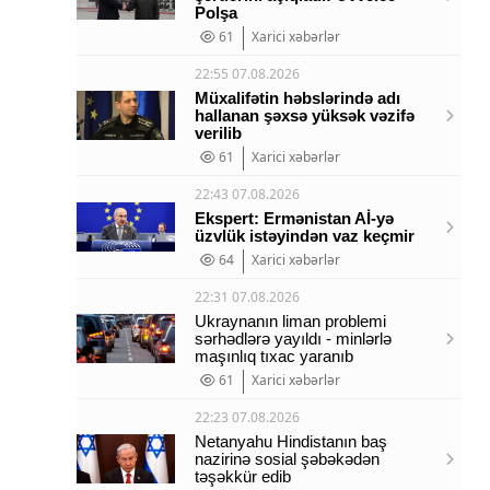
Polşa
61
Xarici xəbərlər
22:55 07.08.2026
Müxalifətin həbslərində adı
hallanan şəxsə yüksək vəzifə
verilib
61
Xarici xəbərlər
22:43 07.08.2026
Ekspert: Ermənistan Aİ-yə
üzvlük istəyindən vaz keçmir
64
Xarici xəbərlər
22:31 07.08.2026
Ukraynanın liman problemi
sərhədlərə yayıldı - minlərlə
maşınlıq tıxac yaranıb
61
Xarici xəbərlər
22:23 07.08.2026
Netanyahu Hindistanın baş
nazirinə sosial şəbəkədən
təşəkkür edib