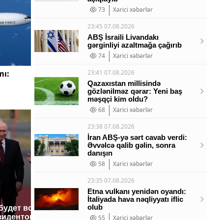
73
Xarici xəbərlər
23:45 07.08.2026
ABŞ İsraili Livandakı
gərginliyi azaltmağa çağırıb
74
Xarici xəbərlər
mı:
23:41 07.08.2026
Qazaxıstan millisində
gözlənilməz qərar: Yeni baş
məşqçi kim oldu?
68
Xarici xəbərlər
23:38 07.08.2026
İran ABŞ-yə sərt cavab verdi:
Əvvəlcə qalib gəlin, sonra
danışın
58
Xarici xəbərlər
23:35 07.08.2026
Etna vulkanı yenidən oyandı:
İtaliyada hava nəqliyyatı iflic
olub
 будет встреча
Такую зиму в России
На Урал
зидентов США и
никто не ждал: как
были ук
55
Xarici xəbərlər