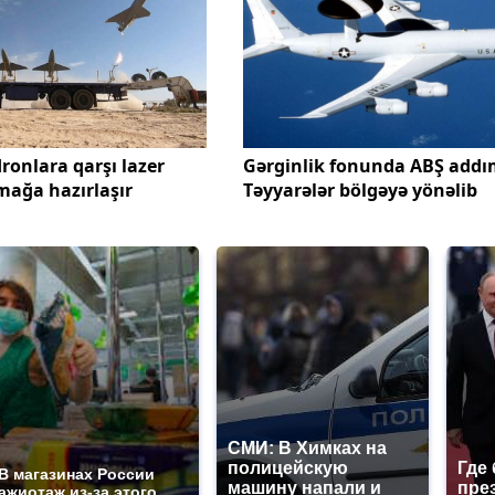
ronlara qarşı lazer
Gərginlik fonunda ABŞ addı
mağa hazırlaşır
Təyyarələr bölgəyə yönəlib
СМИ: В Химках на
полицейскую
Где
В магазинах России
машину напали и
пре
ажиотаж из-за этого