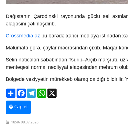
İqtisadiyyat
İqtisadi xəbərlər
Energetika
Dağıstanın Çarodinski rayonunda güclü sel axınları
Neft-qaz
əlaqəsini çətinləşdirib.
Əmək və sosial siyasət
Kənd təsərrüfatı
Crossmedia.az
bu barədə xarici mediaya istinadən xəb
Hərbi sənaye
Telekommunikasiya və nəqliyyat
Məlumata görə, çaylar məcrasından çıxıb, Maqar kənd
COP29
Cəmiyyət
Selin nəticələri səbəbindən Tsurib–Arçib marşrutu üzrə
Crossmedia.az - 1 yaş
məntəqəsi normal nəqliyyat əlaqəsindən məhrum olub. D
Siyasət
Məhkəmə və hüquq
Bölgədə vəziyyətin mürəkkəb olaraq qaldığı bildirilir. Y
Ekologiya
Zəfər - 5
Share
Facebook
Telegram
WhatsApp
X
Gənclər və İdman
Media və QHT
🖨 Çap et
Hadisə
Sağlamlıq
Sosium
18:46 08.07.2026
Mənəvi dəyərlər