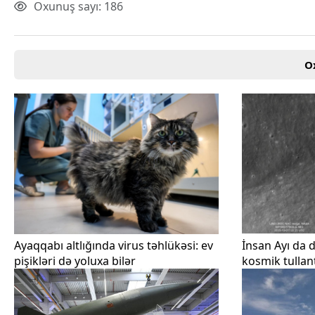
Oxunuş sayı: 186
Texnologiya
Mətbuat-150
Əlaqə
Missiyamız
O
Ayaqqabı altlığında virus təhlükəsi: ev
İnsan Ayı da d
pişikləri də yoluxa bilər
kosmik tullant