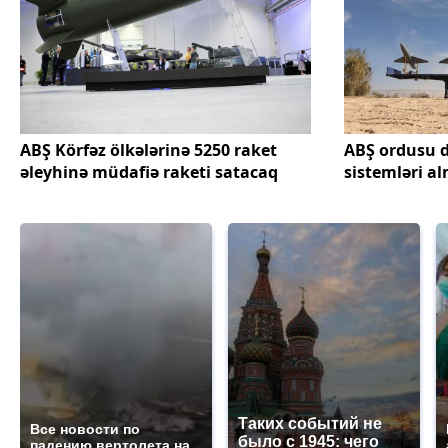
ABŞ Körfəz ölkələrinə 5250 raket
ABŞ ordusu d
əleyhinə müdafiə raketi satacaq
sistemləri al
Таких событий не
Все новости по
было с 1945: чего
падению вертолета на