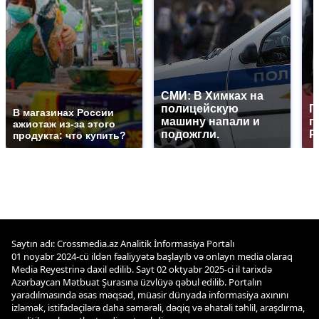
СМИ: В Химках на
полицейскую
Г
В магазинах России
машину напали и
п
ажиотаж из-за этого
подожгли.
Р
продукта: что купить?
Saytın adı: Crossmedia.az Analitik İnformasiya Portalı
01 noyabr 2024-cü ildən fəaliyyətə başlayıb və onlayn media olaraq
Media Reyestrinə daxil edilib. Sayt 02 oktyabr 2025-ci il tarixdə
Azərbaycan Mətbuat Şurasına üzvlüyə qəbul edilib. Portalın
yaradılmasında əsas məqsəd, müasir dünyada informasiya axınını
izləmək, istifadəçilərə daha səmərəli, dəqiq və əhatəli təhlil, araşdırma,