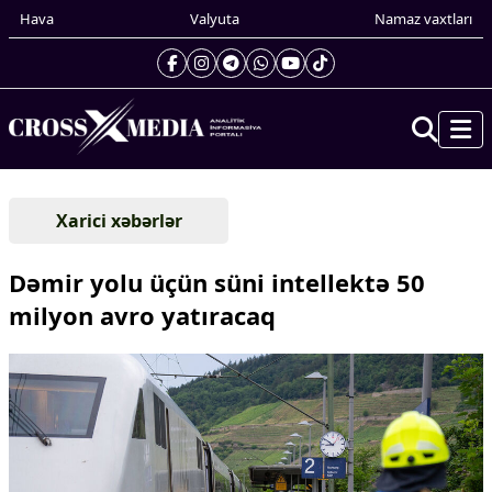
Hava
Valyuta
Namaz vaxtları
Prezidentin gündəliyi
Xarici xəbərlər
Gündəm
Dünya
Dəmir yolu üçün süni intellektə 50
Xarici xəbərlər
milyon avro yatıracaq
Cənubi Qafqaz
Türk Dünyası
Yaxın Şərq
Avropa
Amerika
Asiya
Afrika