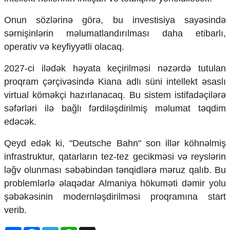
Mədəniyyətimizin Zəfəri
Zəfər Diasporu
Onun sözlərinə görə, bu investisiya sayəsində
Səhiyyə
sərnişinlərin məlumatlandırılması daha etibarlı,
Ailə və uşaq
operativ və keyfiyyətli olacaq.
Turizm
2027-ci ilədək həyata keçirilməsi nəzərdə tutulan
İqtisadiyyat
proqram çərçivəsində Kiana adlı süni intellekt əsaslı
İqtisadi xəbərlər
virtual köməkçi hazırlanacaq. Bu sistem istifadəçilərə
Energetika
səfərləri ilə bağlı fərdiləşdirilmiş məlumat təqdim
Neft-qaz
edəcək.
Əmək və sosial siyasət
Kənd təsərrüfatı
Qeyd edək ki, "Deutsche Bahn" son illər köhnəlmiş
Hərbi sənaye
infrastruktur, qatarların tez-tez gecikməsi və reyslərin
Telekommunikasiya və nəqliyyat
COP29
ləğv olunması səbəbindən tənqidlərə məruz qalıb. Bu
problemlərlə əlaqədar Almaniya hökuməti dəmir yolu
Cəmiyyət
şəbəkəsinin modernləşdirilməsi proqramına start
Crossmedia.az - 1 yaş
verib.
Siyasət
Məhkəmə və hüquq