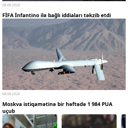
08.08.2026
FİFA İnfantino ilə bağlı iddiaları təkzib etdi
08.08.2026
Moskva istiqamətinə bir həftədə 1 984 PUA
uçub