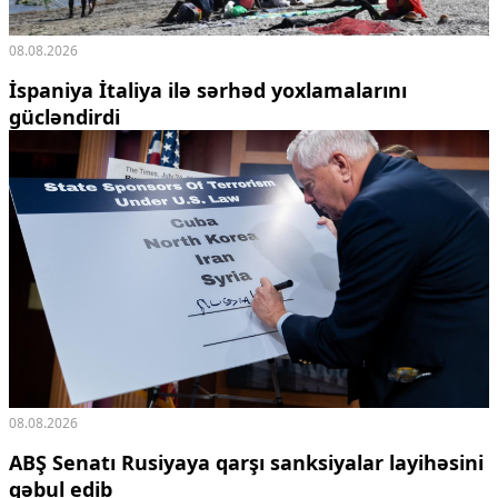
08.08.2026
İspaniya İtaliya ilə sərhəd yoxlamalarını
gücləndirdi
08.08.2026
ABŞ Senatı Rusiyaya qarşı sanksiyalar layihəsini
qəbul edib