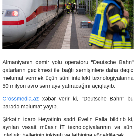
Çarpaz baxış
Təhlil
Siyasi
Geosiyasi
İqtisadi
Sosioloji
Araşdırma
Multimedia
Almaniyanın dəmir yolu operatoru "Deutsche Bahn"
qatarların gecikməsi ilə bağlı sərnişinlərə daha dəqiq
Foto
Video
məlumat vermək üçün süni intellekt texnologiyalarına
İnfoqrafika
50 milyon avro sərmayə yatıracağını açıqlayıb.
Podcast
Crossmedia.az
xəbər verir ki, "Deutsche Bahn" bu
Humanitar
barədə məlumat yayıb.
Elm və təhsil
Şirkətin İdarə Heyətinin sədri Evelin Palla bildirib ki,
Mədəniyyət
Diaspor
ayrılan vəsait müasir İT texnologiyalarının və süni
Yüksəliş hekayəsi
intellekt həllərinin inkişafı və tətbiqinə yönəldiləcək.