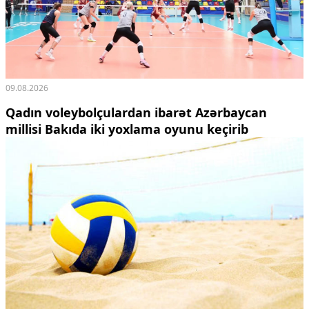
Ekologiya
Zəfər - 5
Gənclər və İdman
Media və QHT
Hadisə
09.08.2026
Sağlamlıq
Sosium
Qadın voleybolçulardan ibarət Azərbaycan
Mənəvi dəyərlər
millisi Bakıda iki yoxlama oyunu keçirib
Texnologiya
Mətbuat-150
Əlaqə
Missiyamız