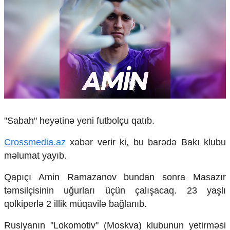
Çarpaz baxış
Təhlil
Siyasi
Geosiyasi
İqtisadi
Sosioloji
Araşdırma
Multimedia
Foto
"Sabah" heyətinə yeni futbolçu qatıb.
Video
İnfoqrafika
Crossmedia.az
xəbər verir ki, bu barədə Bakı klubu
Podcast
məlumat yayıb.
Humanitar
Qapıçı Amin Ramazanov bundan sonra Masazır
təmsilçisinin uğurları üçün çalışacaq. 23 yaşlı
Elm və təhsil
Mədəniyyət
qolkiperlə 2 illik müqavilə bağlanıb.
Diaspor
Yüksəliş hekayəsi
Rusiyanın "Lokomotiv" (Moskva) klubunun yetirməsi