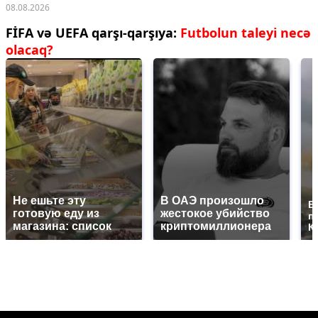
08.08.2026
FİFA və UEFA qarşı-qarşıya:
Futbolun taleyi necə
olacaq?
Не ешьте эту
В ОАЭ произошло
В
готовую еду из
жестокое убийство
п
магазина: список
криптомиллионера
К