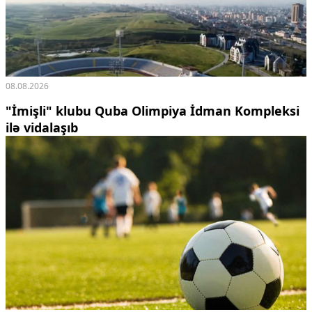
08.08.2026
"İmişli" klubu Quba Olimpiya İdman Kompleksi
ilə vidalaşıb