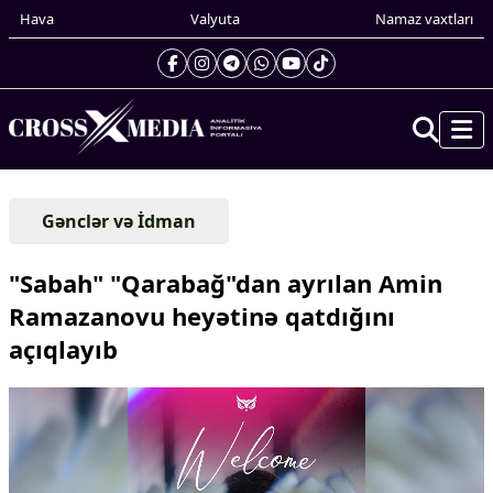
Hava
Valyuta
Namaz vaxtları
Prezidentin gündəliyi
Gənclər və İdman
Gündəm
Dünya
"Sabah" "Qarabağ"dan ayrılan Amin
Xarici xəbərlər
Ramazanovu heyətinə qatdığını
Cənubi Qafqaz
açıqlayıb
Türk Dünyası
Yaxın Şərq
Avropa
Amerika
Asiya
Afrika