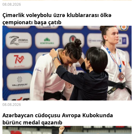
08.08.2026
Çimərlik voleybolu üzrə klublararası ölkə
çempionatı başa çatıb
08.08.2026
Azərbaycan cüdoçusu Avropa Kubokunda
bürünc medal qazanıb