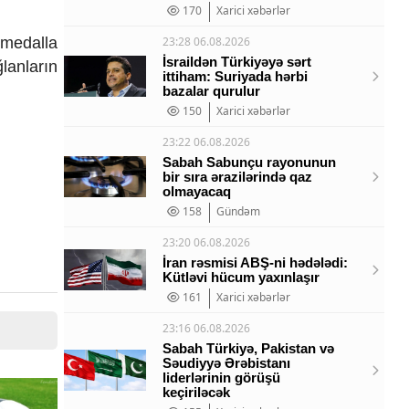
170
Xarici xəbərlər
 medalla
23:28 06.08.2026
İsraildən Türkiyəyə sərt
anların
ittiham: Suriyada hərbi
bazalar qurulur
150
Xarici xəbərlər
23:22 06.08.2026
Sabah Sabunçu rayonunun
bir sıra ərazilərində qaz
olmayacaq
158
Gündəm
23:20 06.08.2026
İran rəsmisi ABŞ-ni hədələdi:
Kütləvi hücum yaxınlaşır
161
Xarici xəbərlər
23:16 06.08.2026
Sabah Türkiyə, Pakistan və
Səudiyyə Ərəbistanı
liderlərinin görüşü
keçiriləcək