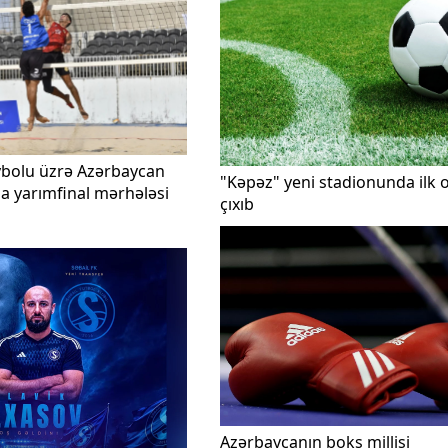
ybolu üzrə Azərbaycan
"Kəpəz" yeni stadionunda ilk
a yarımfinal mərhələsi
çıxıb
Azərbaycanın boks millisi