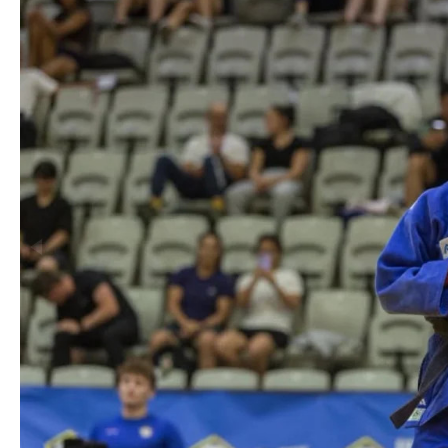
Azərbaycanın Avr
Siyasi
daimi nümayəndəsi
Geosiyasi
İqtisadi
Sosioloji
Araşdırma
Multimedia
Foto
Video
İnfoqrafika
Podcast
Humanitar
Elm və təhsil
Mədəniyyət
Diaspor
Yüksəliş hekayəsi
Mədəniyyətimizin Zəfəri
Zəfər Diasporu
Səhiyyə
Ailə və uşaq
Turizm