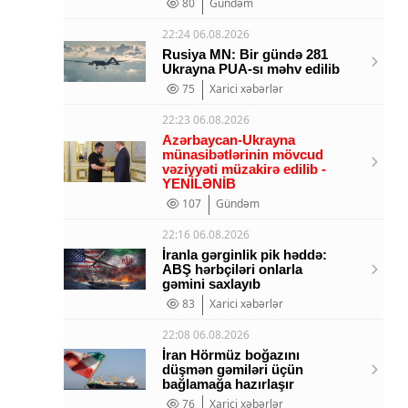
80
Gündəm
22:24 06.08.2026
Rusiya MN: Bir gündə 281
Ukrayna PUA-sı məhv edilib
75
Xarici xəbərlər
22:23 06.08.2026
Azərbaycan-Ukrayna
münasibətlərinin mövcud
vəziyyəti müzakirə edilib -
YENİLƏNİB
107
Gündəm
22:16 06.08.2026
İranla gərginlik pik həddə:
ABŞ hərbçiləri onlarla
gəmini saxlayıb
83
Xarici xəbərlər
22:08 06.08.2026
İran Hörmüz boğazını
düşmən gəmiləri üçün
bağlamağa hazırlaşır
76
Xarici xəbərlər