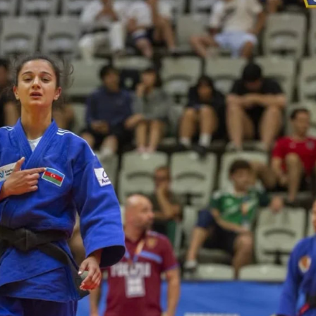
opa Şurası yanında
Prezident mühüm qərar verdi
 geri çağırılıb