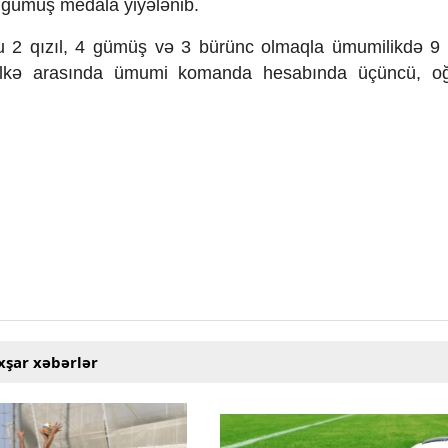
) gümüş medala yiyələnib.
nu 2 qızıl, 4 gümüş və 3 bürünc olmaqla ümumilikdə 9
lkə arasında ümumi komanda hesabında üçüncü, oğl
xşar xəbərlər