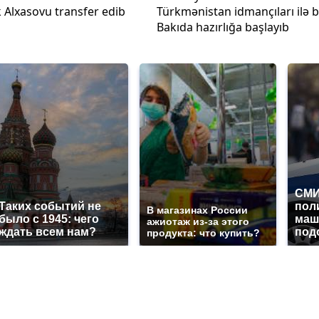
k Alxasovu transfer edib
Türkmənistan idmançıları ilə b
Bakıda hazırlığa başlayıb
СМИ
Таких событий не
пол
В магазинах России
было с 1945: чего
маш
ажиотаж из-за этого
ждать всем нам?
под
продукта: что купить?