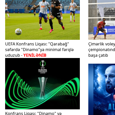
UEFA Konfrans Liqası: "Qarabağ"
Çimərlik vole
səfərdə "Dinamo"ya minimal fərqlə
çempionatınd
uduzub -
YENİLƏNİB
başa çatıb
Konfrans Liqası: "Dinamo" və