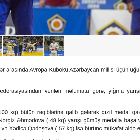
lər arasında Avropa Kuboku Azərbaycan millisi üçün uğu
derasiyasından verilən məlumata görə, yığma yarışı
kq) bütün rəqiblərinə qalib gələrək qızıl medal qaz
 Nərgiz Əhmədova (-48 kq) yarışı gümüş medalla başa v
və Xədicə Qədəşova (-57 kq) isə bürünc mükafat əldə ed