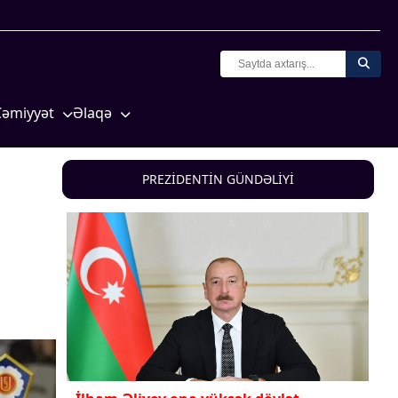
Cəmiyyət
Əlaqə
Crossmedia.az - 1 yaş
Missiyamız
Siyasət
PREZİDENTİN GÜNDƏLİYİ
Məhkəmə və hüquq
yasət
Ekologiya
Zəfər - 5
Gənclər və İdman
a və
Media və QHT
Hadisə
Sağlamlıq