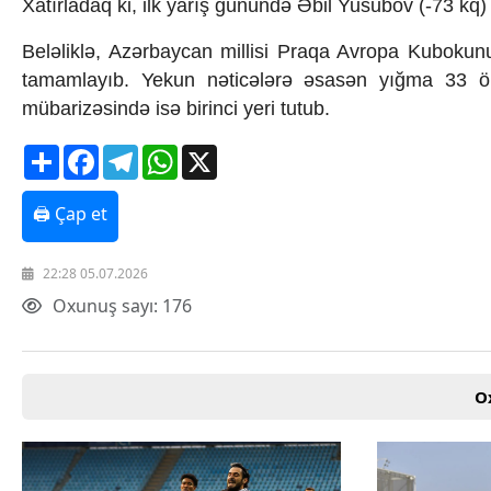
Xatırladaq ki, ilk yarış günündə Əbil Yusubov (-73 kq
Texnologiya
Mətbuat-150
Beləliklə, Azərbaycan millisi Praqa Avropa Kuboku
Əlaqə
tamamlayıb. Yekun nəticələrə əsasən yığma 33 ö
Missiyamız
mübarizəsində isə birinci yeri tutub.
Share
Facebook
Telegram
WhatsApp
X
🖨 Çap et
22:28 05.07.2026
Oxunuş sayı: 176
O