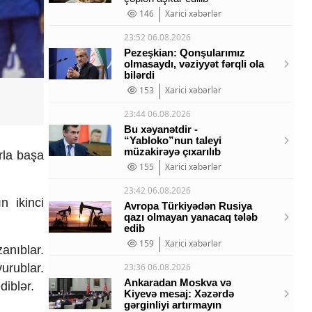
146
Xarici xəbərlər
23:52 06.08.2026
Pezeşkian: Qonşularımız
olmasaydı, vəziyyət fərqli ola
bilərdi
153
Xarici xəbərlər
23:44 06.08.2026
Bu xəyanətdir -
“Yabloko”nun taleyi
müzakirəyə çıxarılıb
rla başa
155
Xarici xəbərlər
23:42 06.08.2026
n ikinci
Avropa Türkiyədən Rusiya
qazı olmayan yanacaq tələb
edib
159
Xarici xəbərlər
anıblar.
urublar.
23:36 06.08.2026
Ankaradan Moskva və
iblər.
Kiyevə mesaj: Xəzərdə
gərginliyi artırmayın