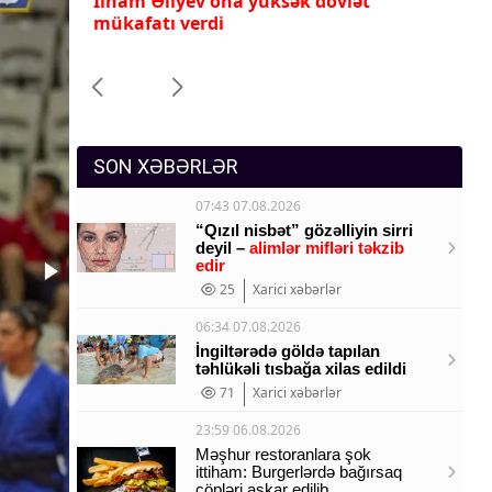
İlham Əliyev ona yüksək dövlət
Pr
Sosium
mükafatı verdi
ye
Mənəvi dəyərlər
Texnologiya
Mətbuat-150
SON XƏBƏRLƏR
07:43 07.08.2026
“Qızıl nisbət” gözəlliyin sirri
deyil –
alimlər mifləri təkzib
edir
25
Xarici xəbərlər
06:34 07.08.2026
İngiltərədə göldə tapılan
təhlükəli tısbağa xilas edildi
71
Xarici xəbərlər
23:59 06.08.2026
Məşhur restoranlara şok
ittiham: Burgerlərdə bağırsaq
çöpləri aşkar edilib