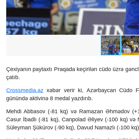
İqtisadiyyat
İqtisadi xəbərlər
Energetika
Neft-qaz
Əmək və sosial siyasət
Kənd təsərrüfatı
Hərbi sənaye
Telekommunikasiya və nəqliyyat
COP29
Cəmiyyət
Çexiyanın paytaxtı Praqada keçirilən cüdo üzrə gənc
Crossmedia.az - 1 yaş
Siyasət
çatıb.
Məhkəmə və hüquq
Crossmedia.az
xəbər verir ki, Azərbaycan Cüdo Fe
Ekologiya
Zəfər - 5
günündə aktivinə 8 medal yazdırıb.
Gənclər və İdman
Media və QHT
Mehdi Abbasov (-81 kq) və Ramazan Əhmədov (+100 
Hadisə
Cəsur İbadlı (-81 kq), Canpolad Əliyev (-100 kq) və
Sağlamlıq
Süleyman Şükürov (-90 kq), Davud Namazlı (-100 kq) 
Sosium
Mənəvi dəyərlər