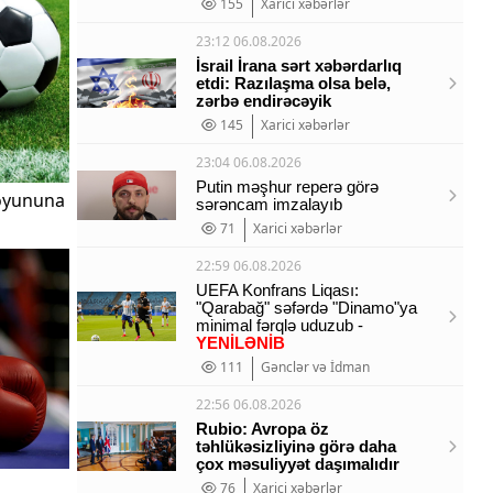
155
Xarici xəbərlər
23:12 06.08.2026
İsrail İrana sərt xəbərdarlıq
etdi: Razılaşma olsa belə,
zərbə endirəcəyik
145
Xarici xəbərlər
23:04 06.08.2026
Putin məşhur reperə görə
 oyununa
sərəncam imzalayıb
71
Xarici xəbərlər
22:59 06.08.2026
UEFA Konfrans Liqası:
"Qarabağ" səfərdə "Dinamo"ya
minimal fərqlə uduzub -
YENİLƏNİB
111
Gənclər və İdman
22:56 06.08.2026
Rubio: Avropa öz
təhlükəsizliyinə görə daha
çox məsuliyyət daşımalıdır
76
Xarici xəbərlər