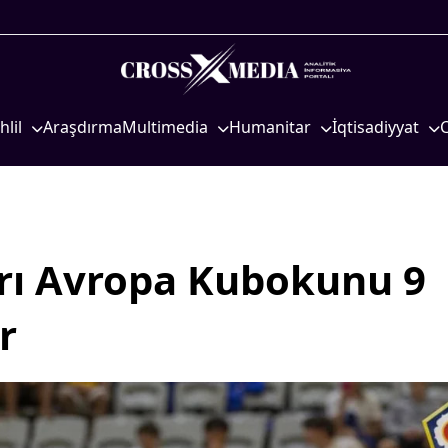
hlil
Araşdırma
Multimedia
Humanitar
İqtisadiyyat
iyasi
Foto
Elm və təhsil
İqtisadi xəbərlər
eosiyasi
Video
Mədəniyyət
Energetika
qtisadi
İnfoqrafika
Diaspor
Neft-qaz
osioloji
Podcast
Yüksəliş hekayəsi
Əmək və sosial si
rı Avropa Kubokunu 9
Mədəniyyətimizin Zəfəri
Kənd təsərrüfatı
r
Zəfər Diasporu
Hərbi sənaye
Səhiyyə
Telekommunikasiy
nəqliyyat
Ailə və uşaq
COP29
Turizm