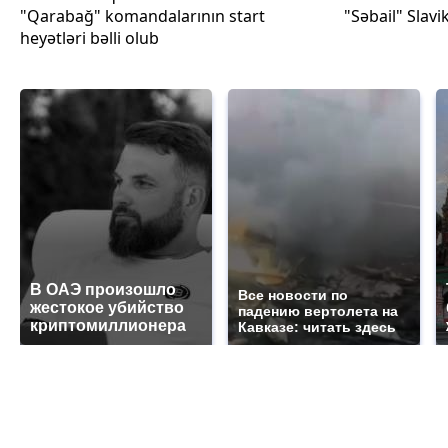
"Qarabağ" komandalarının start
"Səbail" Slavi
heyətləri bəlli olub
В ОАЭ произошло
Все новости по
жестокое убийство
падению вертолета на
криптомиллионера
Кавказе: читать здесь