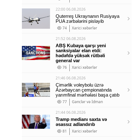
22:00 06.08.2026
Quterreş Ukraynanın Rusiyaya
PUA zərbələrini pisləyib
74
Xarici xəbərlər
21:52 06.08.2026
ABŞ Kubaya qarşı yeni
sanksiyalar elan etdi:
hədəfdə yüksək rütbəli
general var
76
Xarici xəbərlər
21:46 06.08.2026
Çimərlik voleybolu üzrə
Azərbaycan çempionatında
yarımfinal mərhələsi başa çatıb
77
Gənclər və İdman
21:44 06.08.2026
Tramp medianı saxta və
əsassız adlandırıb
81
Xarici xəbərlər