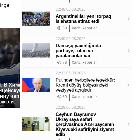
irgə
22:48 06.08.2026
Argentinalılar yeni torpaq
islahatına etiraz etdi
80
Xarici xəbərlər
22:40 06.08.2026
Dəməşq yaxınlığında
partlayış: ölən və
yaralananlar var
73
Xarici xəbərlər
22:32 06.08.2026
Putindən hərbçilərə təşəkkür:
: В Химках на
Kreml döyüş bölgəsindəki
vəziyyəti açıqladı
ицейскую
Где будет встреча
На Урал
ину напали и
президентов США и
были ук
69
Xarici xəbərlər
ожгли.
России: Европа?
миллио
22:28 06.08.2026
Ceyhun Bayramov
Ukraynaya səfəri
çərçivəsində Azərbaycanın
Kiyevdəki səfirliyini ziyarət
edib