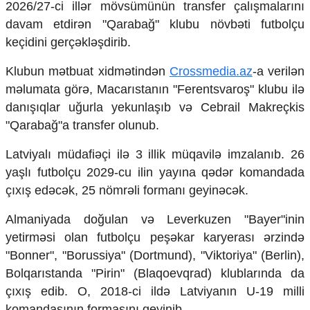
2026/27-ci illər mövsümünün transfer çalışmalarını
Mədəniyyətimizin Zəfəri
Zəfər Diasporu
davam etdirən "Qarabağ" klubu növbəti futbolçu
Səhiyyə
keçidini gerçəkləşdirib.
Ailə və uşaq
Turizm
Klubun mətbuat xidmətindən
Crossmedia.az
-a verilən
məlumata görə, Macarıstanın "Ferentsvaroş" klubu ilə
İqtisadiyyat
danışıqlar uğurla yekunlaşıb və Cebrail Makreçkis
İqtisadi xəbərlər
"Qarabağ"a transfer olunub.
Energetika
Neft-qaz
Latviyalı müdafiəçi ilə 3 illik müqavilə imzalanıb. 26
Əmək və sosial siyasət
yaşlı futbolçu 2029-cu ilin yayına qədər komandada
Kənd təsərrüfatı
çıxış edəcək, 25 nömrəli formanı geyinəcək.
Hərbi sənaye
Telekommunikasiya və nəqliyyat
Almaniyada doğulan və Leverkuzen "Bayer"inin
COP29
yetirməsi olan futbolçu peşəkar karyerası ərzində
Cəmiyyət
"Bonner", "Borussiya" (Dortmund), "Viktoriya" (Berlin),
Bolqarıstanda "Pirin" (Blaqoevqrad) klublarında da
Crossmedia.az - 1 yaş
çıxış edib. O, 2018-ci ildə Latviyanın U-19 milli
Siyasət
Məhkəmə və hüquq
komandasının formasını geyinib.