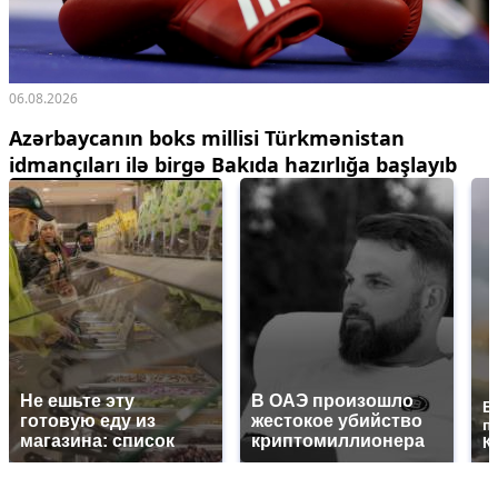
06.08.2026
Azərbaycanın boks millisi Türkmənistan
idmançıları ilə birgə Bakıda hazırlığa başlayıb
Не ешьте эту
В ОАЭ произошло
В
готовую еду из
жестокое убийство
п
магазина: список
криптомиллионера
К