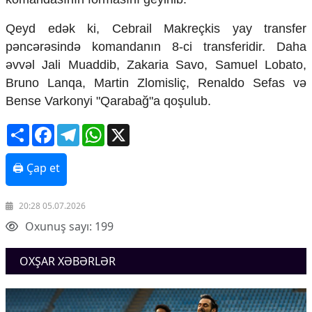
Ekologiya
Qeyd edək ki, Cebrail Makreçkis yay transfer
Zəfər - 5
Gənclər və İdman
pəncərəsində komandanın 8-ci transferidir. Daha
Media və QHT
əvvəl Jali Muaddib, Zakaria Savo, Samuel Lobato,
Hadisə
Bruno Lanqa, Martin Zlomisliç, Renaldo Sefas və
Sağlamlıq
Bense Varkonyi "Qarabağ"a qoşulub.
Sosium
Mənəvi dəyərlər
Share
Facebook
Telegram
WhatsApp
X
Texnologiya
Mətbuat-150
🖨 Çap et
Əlaqə
Missiyamız
20:28 05.07.2026
Oxunuş sayı: 199
OXŞAR XƏBƏRLƏR