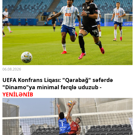
06.08.2026
UEFA Konfrans Liqası: "Qarabağ" səfərdə
"Dinamo"ya minimal fərqlə uduzub -
YENİLƏNİB