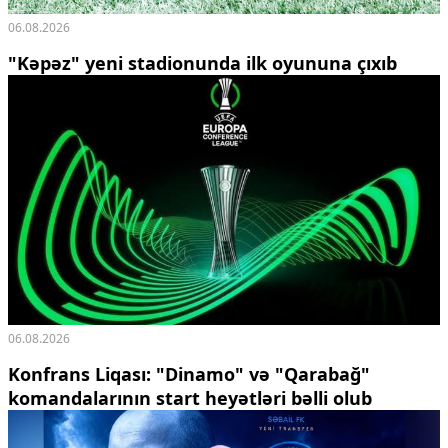
06.08.2026
"Kəpəz" yeni stadionunda ilk oyununa çıxıb
06.08.2026
Konfrans Liqası: "Dinamo" və "Qarabağ"
komandalarının start heyətləri bəlli olub