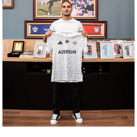
Çarpaz baxış
Təhlil
Siyasi
Geosiyasi
İqtisadi
Sosioloji
Araşdırma
Multimedia
Foto
Video
İnfoqrafika
Podcast
Humanitar
Elm və təhsil
Mədəniyyət
Diaspor
Yüksəliş hekayəsi