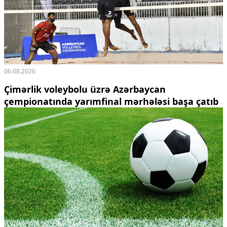
06.08.2026
Çimərlik voleybolu üzrə Azərbaycan
çempionatında yarımfinal mərhələsi başa çatıb