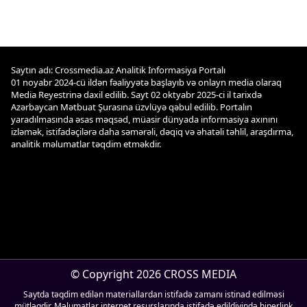
Saytın adı: Crossmedia.az Analitik İnformasiya Portalı
01 noyabr 2024-cü ildən fəaliyyətə başlayıb və onlayn media olaraq
Media Reyestrinə daxil edilib. Sayt 02 oktyabr 2025-ci il tarixdə
Azərbaycan Mətbuat Şurasına üzvlüyə qəbul edilib. Portalın
yaradılmasında əsas məqsəd, müasir dünyada informasiya axınını
izləmək, istifadəçilərə daha səmərəli, dəqiq və əhatəli təhlil, araşdırma,
analitik məlumatlar təqdim etməkdir.
© Copyright 2026 CROSS MEDIA
Saytda təqdim edilən materiallardan istifadə zamanı istinad edilməsi
mütləqdir. Məlumatlar internet resurslarında istifadə edildiyində hiperlink