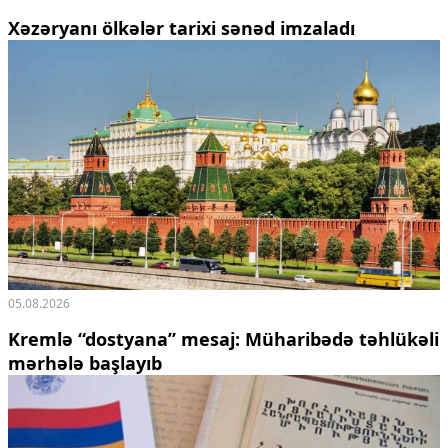
Xəzəryanı ölkələr tarixi sənəd imzaladı
05.08.2026
Kremlə “dostyana” mesaj:
Müharibədə təhlükəli
mərhələ başlayıb