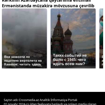
Kərkinin Azərbaycana qaytarılma ehtimalı
Ermənistanda müzakirə mövzusuna çevrilib
Таких событий не
Все новости по
В
было с 1945: чего
падению вертолета на
а
ждать всем нам?
Кавказе: читать здесь
п
Saytın adı: Crossmedia.az Analitik İnformasiya Portalı
01 noyabr 2024-cü ildən fəaliyyətə başlayıb və onlayn media olaraq