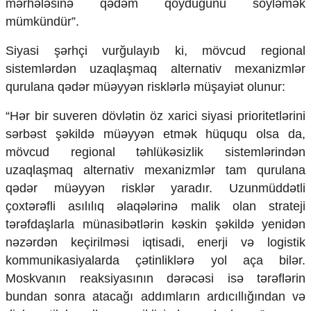
mərhələsinə qədəm qoyduğunu söyləmək
mümkündür”.
​Siyasi şərhçi vurğulayıb ki, mövcud regional
sistemlərdən uzaqlaşmaq alternativ mexanizmlər
qurulana qədər müəyyən risklərlə müşayiət olunur:
​“Hər bir suveren dövlətin öz xarici siyasi prioritetlərini
sərbəst şəkildə müəyyən etmək hüququ olsa da,
mövcud regional təhlükəsizlik sistemlərindən
uzaqlaşmaq alternativ mexanizmlər tam qurulana
qədər müəyyən risklər yaradır. Uzunmüddətli
çoxtərəfli asılılıq əlaqələrinə malik olan strateji
tərəfdaşlarla münasibətlərin kəskin şəkildə yenidən
nəzərdən keçirilməsi iqtisadi, enerji və logistik
kommunikasiyalarda çətinliklərə yol aça bilər.
Moskvanın reaksiyasının dərəcəsi isə tərəflərin
bundan sonra atacağı addımların ardıcıllığından və