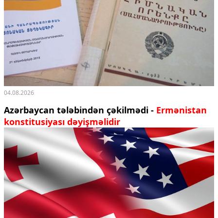
04.08.2026
Azərbaycan tələbindən çəkilmədi -
Ermənistan
konstitusiyası dəyişməlidir