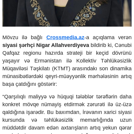
Ekologiya
Zəfər - 5
Gənclər və İdman
Media və QHT
Hadisə
​Mövzu ilə bağlı
Crossmedia.az
-a açıqlama verən
Sağlamlıq
siyasi şərhçi Nigar Allahverdiyeva
bildirib ki, Cənubi
Sosium
Mənəvi dəyərlər
Qafqaz regionu hazırda strateji bir keçid dövrünü
Texnologiya
yaşayır və Ermənistan ilə Kollektiv Təhlükəsizlik
Mətbuat-150
Müqaviləsi Təşkilatı (KTMT) arasındakı son dinamika
münasibətlərdəki qeyri-müəyyənlik mərhələsinin artıq
Əlaqə
başa çatdığını göstərir:
Missiyamız
​“Qarşılıqlı maliyyə və hüquqi tələblər tərəflərin daha
konkret mövqe nümayiş etdirmək zərurəti ilə üz-üzə
qaldığına işarədir. Bu baxımdan, İrəvanın xarici siyasi
kursunda və təhlükəsizlik memarlığında uzun
müddətdir davam edən axtarışların artıq yekun qərar