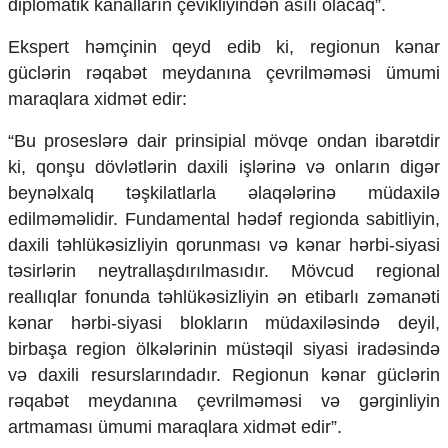
diplomatik kanalların çevikliyindən asılı olacaq”.
​Ekspert həmçinin qeyd edib ki, regionun kənar
güclərin rəqabət meydanına çevrilməməsi ümumi
maraqlara xidmət edir:
​“Bu proseslərə dair prinsipial mövqe ondan ibarətdir
ki, qonşu dövlətlərin daxili işlərinə və onların digər
beynəlxalq təşkilatlarla əlaqələrinə müdaxilə
edilməməlidir. Fundamental hədəf regionda sabitliyin,
daxili təhlükəsizliyin qorunması və kənar hərbi-siyasi
təsirlərin neytrallaşdırılmasıdır. Mövcud regional
reallıqlar fonunda təhlükəsizliyin ən etibarlı zəmanəti
kənar hərbi-siyasi blokların müdaxiləsində deyil,
birbaşa region ölkələrinin müstəqil siyasi iradəsində
və daxili resurslarındadır. Regionun kənar güclərin
rəqabət meydanına çevrilməməsi və gərginliyin
artmaması ümumi maraqlara xidmət edir”.