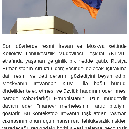
Çarpaz baxış
Təhlil
Siyasi
Geosiyasi
İqtisadi
Sosioloji
Son dövrlərdə rəsmi İrəvan və Moskva xəttində
Araşdırma
Kollektiv Təhlükəsizlik Müqaviləsi Təşkilatı (KTMT)
Multimedia
ətrafında yaşanan gərginlik pik həddə çatıb. Rusiya
Foto
Ermənistanın struktur çərçivəsində gələcək iştirakına
Video
dair rəsmi və qəti qərarını gözlədiyini bəyan edib.
İnfoqrafika
Moskvanın İrəvandan KTMT ilə bağlı hüquqi
Podcast
öhdəliklər tələb etməsi və üzvlük haqqının ödənilməsi
Humanitar
barədə xəbərdarlığı Ermənistanın uzun müddətdir
davam edən "manevr mərhələsinin" artıq bitdiyini
Elm və təhsil
göstərir. Bu kontekstdə İrəvanın təşkilatdan rəsmən
Mədəniyyət
Diaspor
çıxmasının onun üçün hansı real təhlükəsizlik riskləri
Yüksəliş hekayəsi
yaradacağı, regiondakı hərbi-siyasi balansa necə təsir