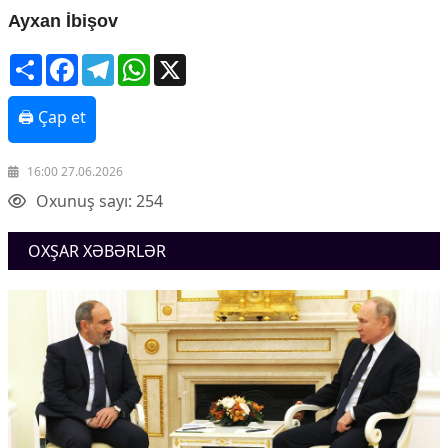
Ayxan İbişov
Share
Facebook
Telegram
WhatsApp
X
🖨 Çap et
16:00 27.06.2026
Oxunuş sayı: 254
OXŞAR XƏBƏRLƏR