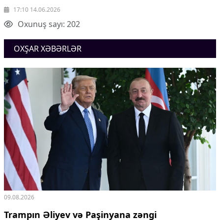
Ekologiya
17:10 14.06.2026
Zəfər - 5
Oxunuş sayı: 202
Gənclər və İdman
Media və QHT
OXŞAR XƏBƏRLƏR
Hadisə
Sağlamlıq
Sosium
Mənəvi dəyərlər
Texnologiya
Mətbuat-150
Əlaqə
Missiyamız
09.08.2026
Trampın Əliyev və Paşinyana zəngi