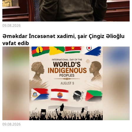
09.08.2026
Əməkdar İncəsənət xadimi, şair Çingiz Əlioğlu
vəfat edib
09.08.2026