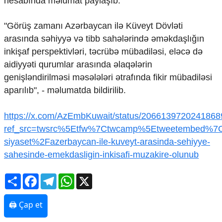
hesabında məlumat paylaşıb.
Mədəniyyətimizin Zəfər
Zəfər Diasporu
"Görüş zamanı Azərbaycan ilə Küveyt Dövləti
Səhiyyə
Ailə və uşaq
arasında səhiyyə və tibb sahələrində əməkdaşlığın
Turizm
inkişaf perspektivləri, təcrübə mübadiləsi, eləcə də
aidiyyəti qurumlar arasında əlaqələrin
İqtisadiyyat
genişləndirilməsi məsələləri ətrafında fikir mübadiləsi
İqtisadi xəbərlər
aparılıb", - məlumatda bildirilib.
Energetika
Neft-qaz
https://x.com/AzEmbKuwait/status/206613972024186
Əmək və sosial siyasət
ref_src=twsrc%5Etfw%7Ctwcamp%5Etweetembed%7C
Kənd təsərrüfatı
Hərbi sənaye
siyaset%2Fazerbaycan-ile-kuveyt-arasinda-sehiyye-
Telekommunikasiya və 
sahesinde-emekdasligin-inkisafi-muzakire-olunub
COP29
Share
Facebook
Telegram
WhatsApp
X
Cəmiyyət
Crossmedia.az - 1 yaş
🖨 Çap et
Siyasət
Məhkəmə və hüquq