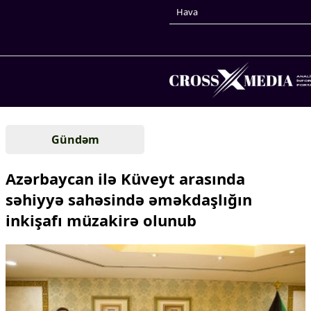
Hava
Prezidentin gündəliyi
Gündəm
Gündəm
Dünya
Azərbaycan ilə Küveyt arasında
Xarici xəbərlər
səhiyyə sahəsində əməkdaşlığın
Cənubi Qafqaz
inkişafı müzakirə olunub
Türk Dünyası
Yaxın Şərq
Avropa
Amerika
Asiya
Afrika