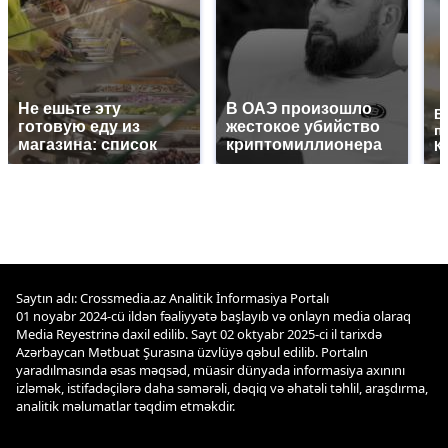
Не ешьте эту
В ОАЭ произошло
В
готовую еду из
жестокое убийство
п
магазина: список
криптомиллионера
К
Saytın adı: Crossmedia.az Analitik İnformasiya Portalı
01 noyabr 2024-cü ildən fəaliyyətə başlayıb və onlayn media olaraq
Media Reyestrinə daxil edilib. Sayt 02 oktyabr 2025-ci il tarixdə
Azərbaycan Mətbuat Şurasına üzvlüyə qəbul edilib. Portalın
yaradılmasında əsas məqsəd, müasir dünyada informasiya axınını
izləmək, istifadəçilərə daha səmərəli, dəqiq və əhatəli təhlil, araşdırma,
analitik məlumatlar təqdim etməkdir.