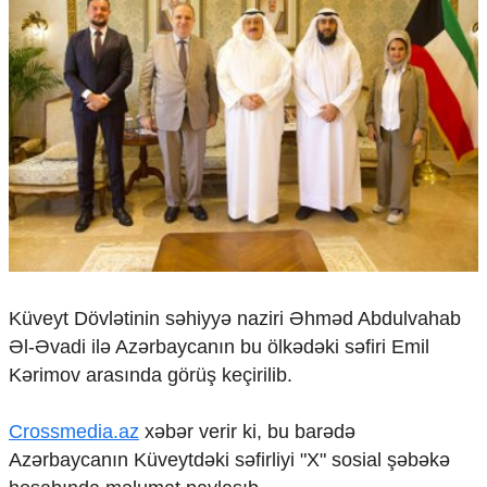
Çarpaz baxış
Təhlil
Siyasi
Geosiyasi
İqtisadi
Sosioloji
Araşdırma
Multimedia
Foto
Video
İnfoqrafika
Küveyt Dövlətinin səhiyyə naziri Əhməd Abdulvahab
Podcast
Əl-Əvadi ilə Azərbaycanın bu ölkədəki səfiri Emil
Humanitar
Kərimov arasında görüş keçirilib.
Elm və təhsil
Mədəniyyət
Crossmedia.az
xəbər verir ki, bu barədə
Diaspor
Azərbaycanın Küveytdəki səfirliyi "X" sosial şəbəkə
Yüksəliş hekayəsi