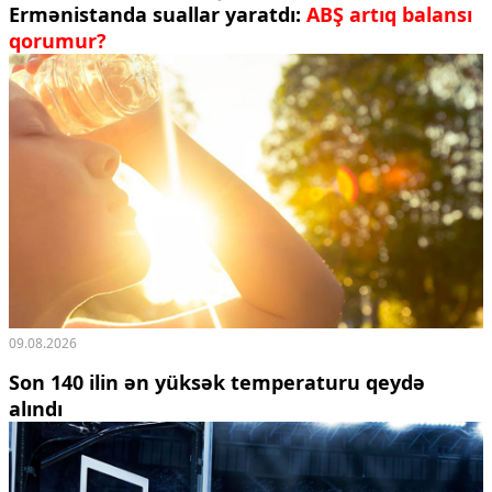
Ermənistanda suallar yaratdı:
ABŞ artıq balansı
qorumur?
09.08.2026
Son 140 ilin ən yüksək temperaturu qeydə
alındı