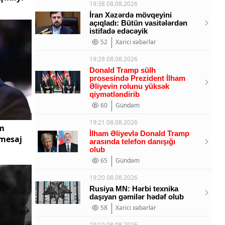
19:38 08.08.2026
İran Xəzərdə mövqeyini
açıqladı: Bütün vasitələrdən
istifadə edəcəyik
52
Xarici xəbərlər
19:28 08.08.2026
Donald Tramp sülh
prosesində Prezident İlham
Əliyevin rolunu yüksək
qiymətləndirib
60
Gündəm
19:21 08.08.2026
am
İlham Əliyevlə Donald Tramp
 mesaj
arasında telefon danışığı
olub
65
Gündəm
19:20 08.08.2026
Rusiya MN: Hərbi texnika
daşıyan gəmilər hədəf olub
58
Xarici xəbərlər
19:10 08.08.2026