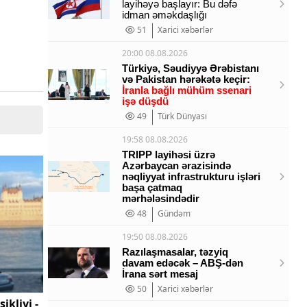
layihəyə başlayır: Bu dəfə
idman əməkdaşlığı
51
Xarici xəbərlər
20:00 08.08.2026
Türkiyə, Səudiyyə Ərəbistanı
və Pakistan hərəkətə keçir:
İranla bağlı mühüm ssenari
işə düşdü
49
Türk Dünyası
19:58 08.08.2026
TRIPP layihəsi üzrə
Azərbaycan ərazisində
nəqliyyat infrastrukturu işləri
başa çatmaq
mərhələsindədir
48
Gündəm
19:50 08.08.2026
Razılaşmasalar, təzyiq
davam edəcək – ABŞ-dən
İrana sərt mesaj
50
Xarici xəbərlər
ikliyi -