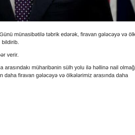
Günü münasibətilə təbrik edərək, firavan gələcəyə və ölk
bildirib.
r verir.
na arasındakı müharibənin sülh yolu ilə həllinə nail olma
çün daha firavan gələcəyə və ölkələrimiz arasında daha