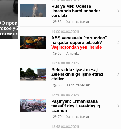
Rusiya MN: Odessa
limanında hərbi anbarlar
vurulub
63
Xarici xəbərlər
АЭ произошло
Таких с
Все новости по
токое убийство
было с 
падению вертолета на
19:00 08.08.2026
птомиллионера
ждать в
Кавказе: читать здесь
ABŞ Venesuela "tortundan"
nə qədər qopara biləcək?-
Vaşinqtondan yeni həmlə
65
Amerika
18:58 08.08.2026
Belqradda siyasi mesaj:
Zelenskinin gəlişinə etiraz
etdilər
68
Xarici xəbərlər
18:50 08.08.2026
Paşinyan: Ermənistana
təəssüf deyil, tərəfdaşlıq
lazımdır
70
Xarici xəbərlər
18:48 08.08.2026