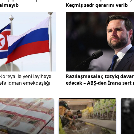
qalmayıb
Keçmiş sədr qərarını verib
Koreya ilə yeni layihəyə
Razılaşmasalar, təzyiq dav
dəfə idman əməkdaşlığı
edəcək – ABŞ-dən İrana sərt