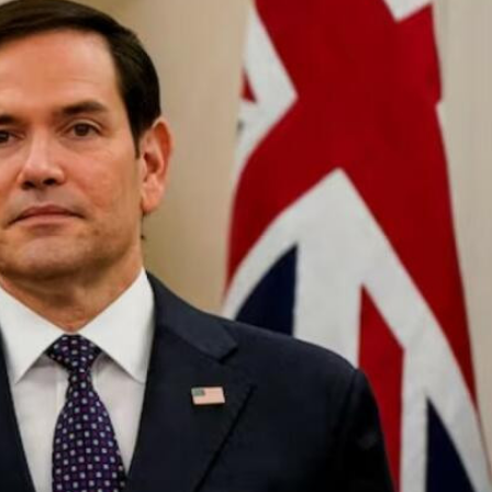
can-ABŞ əlaqələri 34
İlham Əliyev: Azərbaycan cəmiy
ünasibətlər tarixində
artıq bölgədə formalaşmış sülh
qərarlaşıb
mühitində yaşamağa uyğunlaşı