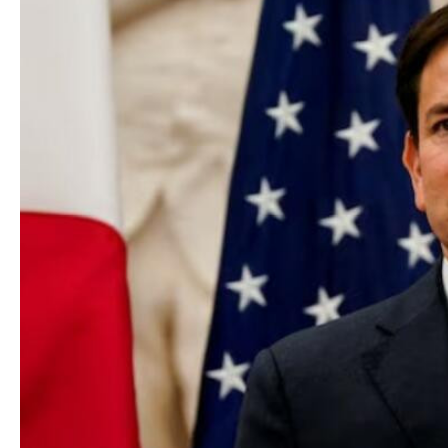
Prezident: Azərbay
Siyasi
illik diplomatik m
Geosiyasi
ən yüksək zirvədə 
İqtisadi
Sosioloji
Araşdırma
Multimedia
Foto
Video
İnfoqrafika
Podcast
Humanitar
Elm və təhsil
Mədəniyyət
Diaspor
Yüksəliş hekayəsi
Mədəniyyətimizin Zəfəri
Zəfər Diasporu
Səhiyyə
Ailə və uşaq
Turizm