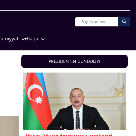
Cəmiyyət
Əlaqə
Crossmedia.az - 1 yaş
Missiyamız
Siyasət
PREZİDENTİN GÜNDƏLİYİ
Məhkəmə və hüquq
yasət
Ekologiya
Zəfər - 5
Gənclər və İdman
a və
Media və QHT
Hadisə
Sağlamlıq