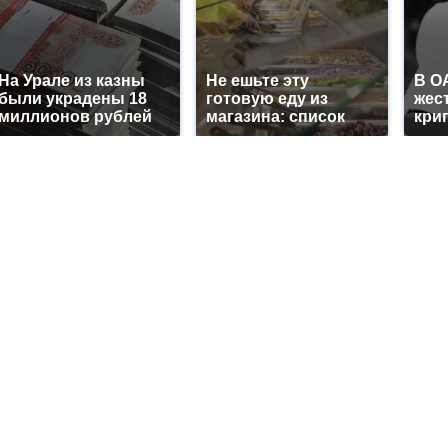
На Урале из казны
Не ешьте эту
В О
были украдены 18
готовую еду из
жес
миллионов рублей
магазина: список
кри