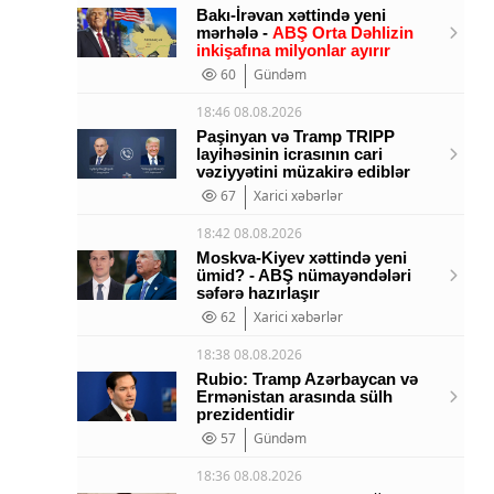
Bakı-İrəvan xəttində yeni
mərhələ -
ABŞ Orta Dəhlizin
inkişafına milyonlar ayırır
60
Gündəm
18:46 08.08.2026
Paşinyan və Tramp TRIPP
layihəsinin icrasının cari
vəziyyətini müzakirə ediblər
67
Xarici xəbərlər
18:42 08.08.2026
Moskva-Kiyev xəttində yeni
ümid? - ABŞ nümayəndələri
səfərə hazırlaşır
62
Xarici xəbərlər
18:38 08.08.2026
Rubio: Tramp Azərbaycan və
Ermənistan arasında sülh
prezidentidir
57
Gündəm
18:36 08.08.2026