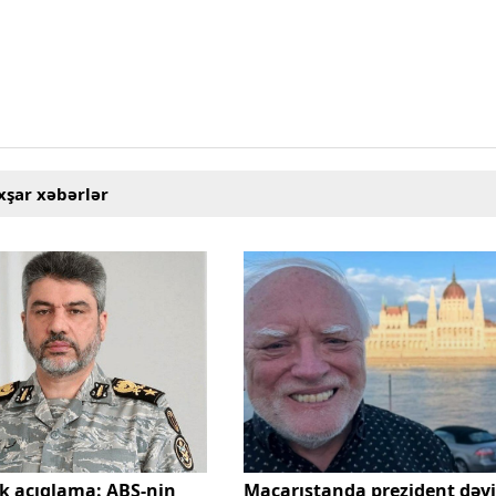
xşar xəbərlər
ik açıqlama: ABŞ-nin
Macarıstanda prezident dəyiş