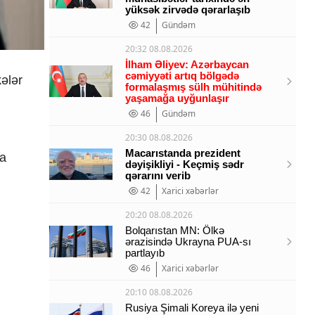
yüksək zirvədə qərarlaşıb
42
Gündəm
20:32 08.08.2026
İlham Əliyev: Azərbaycan
cəmiyyəti artıq bölgədə
ələr
formalaşmış sülh mühitində
yaşamağa uyğunlaşır
46
Gündəm
20:30 08.08.2026
Macarıstanda prezident
ğa
dəyişikliyi - Keçmiş sədr
qərarını verib
42
Xarici xəbərlər
20:20 08.08.2026
Bolqarıstan MN: Ölkə
ərazisində Ukrayna PUA-sı
partlayıb
46
Xarici xəbərlər
20:10 08.08.2026
Rusiya Şimali Koreya ilə yeni