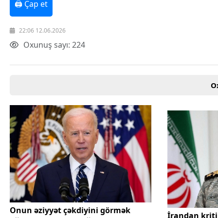
🖨 Çap et
Texnologiya
Mətbuat-150
Əlaqə
22:06 12.06.2026
Missiyamız
Oxunuş sayı: 224
O
Onun əziyyət çəkdiyini görmək
İrandan krit