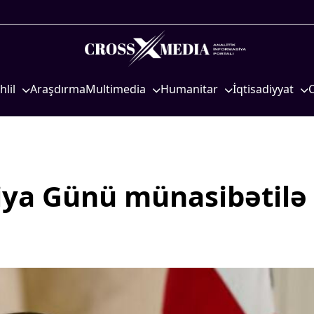
hlil
Araşdırma
Multimedia
Humanitar
İqtisadiyyat
iyasi
Foto
Elm və təhsil
İqtisadi xəbərlər
eosiyasi
Video
Mədəniyyət
Energetika
qtisadi
İnfoqrafika
Diaspor
Neft-qaz
osioloji
Podcast
Yüksəliş hekayəsi
Əmək və sosial si
siya Günü münasibətilə
Mədəniyyətimizin Zəfəri
Kənd təsərrüfatı
Zəfər Diasporu
Hərbi sənaye
Səhiyyə
Telekommunikasiy
nəqliyyat
Ailə və uşaq
COP29
Turizm