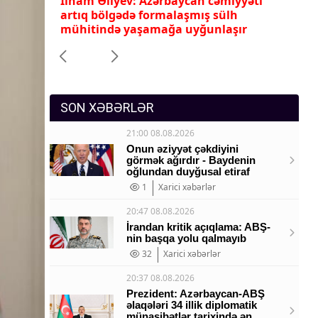
yəti
İlham Əliyevlə Donald Tramp arasında
Ni
Sosium
telefon danışığı olub
zə
r
Mənəvi dəyərlər
Texnologiya
Mətbuat-150
SON XƏBƏRLƏR
21:00 08.08.2026
Onun əziyyət çəkdiyini
görmək ağırdır - Baydenin
oğlundan duyğusal etiraf
1
Xarici xəbərlər
20:47 08.08.2026
İrandan kritik açıqlama: ABŞ-
nin başqa yolu qalmayıb
32
Xarici xəbərlər
20:37 08.08.2026
Prezident: Azərbaycan-ABŞ
əlaqələri 34 illik diplomatik
münasibətlər tarixində ən