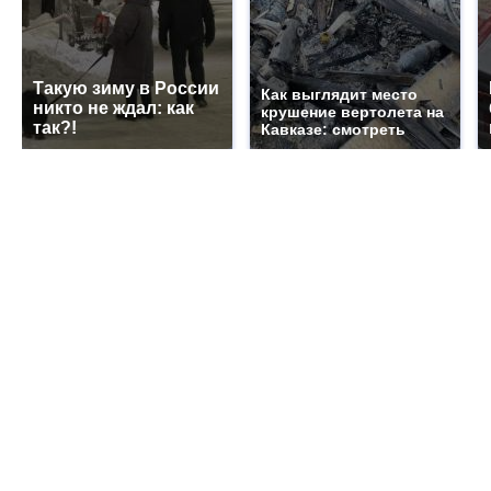
Такую зиму в России
Как выглядит место
никто не ждал: как
крушение вертолета на
так?!
Кавказе: смотреть