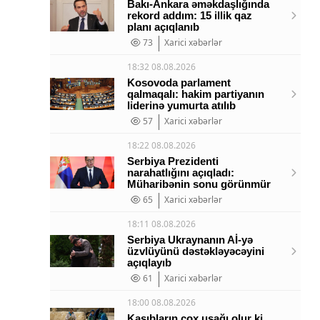
Bakı-Ankara əməkdaşlığında
rekord addım: 15 illik qaz
planı açıqlanıb
73
Xarici xəbərlər
18:32 08.08.2026
Kosovoda parlament
qalmaqalı: hakim partiyanın
liderinə yumurta atılıb
57
Xarici xəbərlər
18:22 08.08.2026
Serbiya Prezidenti
narahatlığını açıqladı:
Müharibənin sonu görünmür
65
Xarici xəbərlər
18:11 08.08.2026
Serbiya Ukraynanın Aİ-yə
üzvlüyünü dəstəkləyəcəyini
açıqlayıb
61
Xarici xəbərlər
18:00 08.08.2026
Kasıbların çox uşağı olur ki,