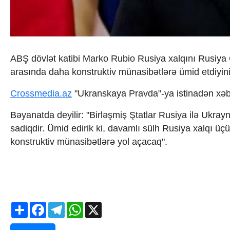
İqtisadiyyat
İqtisadi xəbərlər
Energetika
Neft-qaz
Əmək və sosial siyasət
ABŞ dövlət katibi Marko Rubio Rusiya xalqını Rusiya 
Kənd təsərrüfatı
Hərbi sənaye
arasında daha konstruktiv münasibətlərə ümid etdiyini 
Telekommunikasiya və nəqliyyat
COP29
Crossmedia.az
"Ukranskaya Pravda"-ya istinadən xəbə
Cəmiyyət
Bəyanatda deyilir: "Birləşmiş Ştatlar Rusiya ilə Ukray
Crossmedia.az - 1 yaş
Siyasət
sadiqdir. Ümid edirik ki, davamlı sülh Rusiya xalqı ü
Məhkəmə və hüquq
konstruktiv münasibətlərə yol açacaq".
Ekologiya
Zəfər - 5
Gənclər və İdman
Media və QHT
Hadisə
Share
Facebook
Telegram
WhatsApp
X
Sağlamlıq
Sosium
Mənəvi dəyərlər