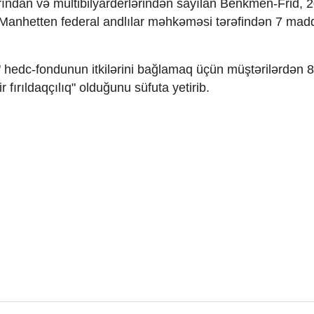
arından və multibilyarderlərindən sayılan Benkmen-Frid, 
 Manhetten federal andlılar məhkəməsi tərəfindən 7 mad
edc-fondunun itkilərini bağlamaq üçün müştərilərdən 8
 fırıldaqçılıq" olduğunu süfuta yetirib.