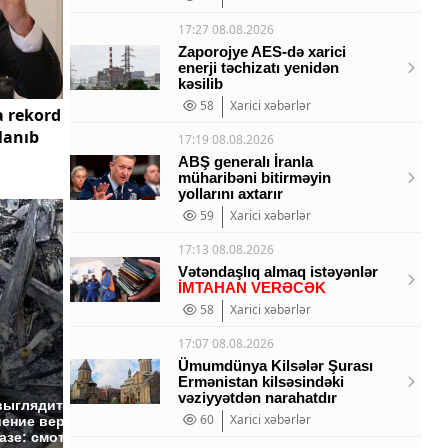
17:27 08.08.2026
Zaporojye AES-də xarici
enerji təchizatı yenidən
kəsilib
58
Xarici xəbərlər
 rekord
qlanıb
17:19 08.08.2026
ABŞ generalı İranla
müharibəni bitirməyin
yollarını axtarır
59
Xarici xəbərlər
17:13 08.08.2026
Vətəndaşlıq almaq istəyənlər
İMTAHAN VERƏCƏK
58
Xarici xəbərlər
17:07 08.08.2026
Ümumdünya Kilsələr Şurası
Ermənistan kilsəsindəki
vəziyyətdən narahatdır
Не ешьте эту
В ОАЭ 
выглядит место
готовую еду из
жестоко
60
Xarici xəbərlər
ение вертолета на
магазина: список
крипто
азе: смотреть