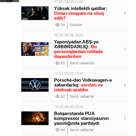
17:00 08.08.2026
Yüksək intellektli qatillər:
Onları cinayətə nə sövq
edib?
59
Sosium
16:56 08.08.2026
Yaponiyadan ABŞ-yə
XƏBƏRDARLIQ:
Bu
personajlardan istifadə
dayandırılsın
65
Xarici xəbərlər
16:52 08.08.2026
Porsche-dən Volkswagen-ə
xəbərdarlıq:
xərcləri və
istehsalı azaldın
82
Xarici xəbərlər
16:45 08.08.2026
Bolqarıstanda PUA
kompressor stansiyasının
yaxınlığında partlayıb
64
Xarici xəbərlər