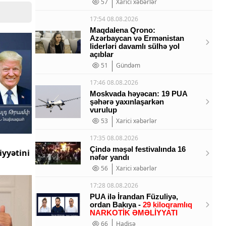
57
Xarici xəbərlər
17:54 08.08.2026
Maqdalena Qrono:
Azərbaycan və Ermənistan
liderləri davamlı sülhə yol
açıblar
51
Gündəm
17:46 08.08.2026
Moskvada həyəcan: 19 PUA
şəhərə yaxınlaşarkən
vurulup
53
Xarici xəbərlər
17:35 08.08.2026
Çində məşəl festivalında 16
iyyətini
nəfər yandı
56
Xarici xəbərlər
17:28 08.08.2026
PUA ilə İrandan Füzuliyə,
ordan Bakıya -
29 kiloqramlıq
NARKOTİK ƏMƏLİYYATI
66
Hadisə