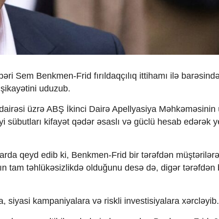
əri Sem Benkmen-Frid fırıldaqçılıq ittihamı ilə barəsind
 şikayətini uduzub.
dairəsi üzrə ABŞ İkinci Dairə Apellyasiya Məhkəməsinin
i sübutları kifayət qədər əsaslı və güclü hesab edərək y
rda qeyd edib ki, Benkmen-Frid bir tərəfdən müştərilərə
ın tam təhlükəsizlikdə olduğunu desə də, digər tərəfdən 
, siyasi kampaniyalara və riskli investisiyalara xərcləyib.