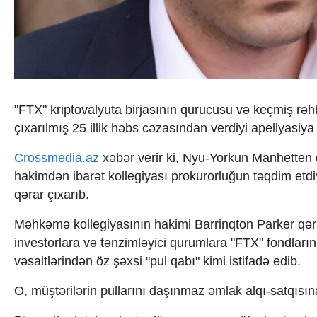
İqtisadiyyat
İqtisadi xəbərlər
Energetika
Neft-qaz
Əmək və sosial siyasət
Kənd təsərrüfatı
Hərbi sənaye
"FTX" kriptovalyuta birjasının qurucusu və keçmiş rəhb
Telekommunikasiya və nəqliyyat
çıxarılmış 25 illik həbs cəzasından verdiyi apellyasiya
COP29
Cəmiyyət
Crossmedia.az
xəbər verir ki, Nyu-Yorkun Manhetten 
Crossmedia.az - 1 yaş
Siyasət
hakimdən ibarət kollegiyası prokurorluğun təqdim etdiy
Məhkəmə və hüquq
qərar çıxarıb.
Ekologiya
Zəfər - 5
Məhkəmə kollegiyasının hakimi Barrinqton Parker qəra
Gənclər və İdman
investorlara və tənzimləyici qurumlara "FTX" fondların
Media və QHT
vəsaitlərindən öz şəxsi "pul qabı" kimi istifadə edib.
Hadisə
Sağlamlıq
O, müştərilərin pullarını daşınmaz əmlak alqı-satqısına
Sosium
Mənəvi dəyərlər