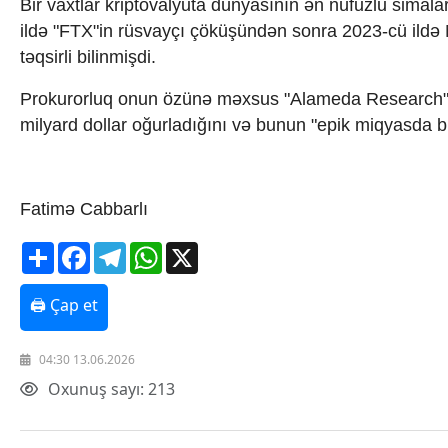
Bir vaxtlar kriptovalyuta dünyasının ən nüfuzlu simal
Texnologiya
ildə "FTX"in rüsvayçı çöküşündən sonra 2023-cü ildə
Mətbuat-150
təqsirli bilinmişdi.
Əlaqə
Missiyamız
Prokurorluq onun özünə məxsus "Alameda Research" h
milyard dollar oğurladığını və bunun "epik miqyasda bir
Fatimə Cabbarlı
Share
Facebook
Telegram
WhatsApp
X
🖨 Çap et
04:30 13.06.2026
Oxunuş sayı: 213