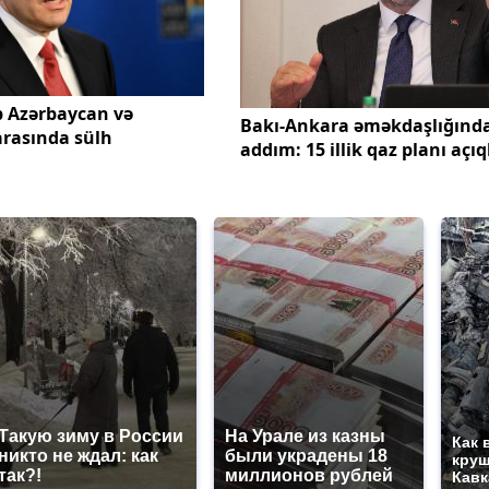
p Azərbaycan və
Bakı-Ankara əməkdaşlığında
rasında sülh
addım: 15 illik qaz planı açı
Такую зиму в России
На Урале из казны
Как 
никто не ждал: как
были украдены 18
круш
так?!
миллионов рублей
Кавк