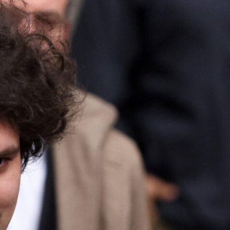
ezident İlham Əliyevə
Azərbaycan Beynəlxalq İnvestis
ƏNİB
Forumunun Təşkilat Komitəsi y