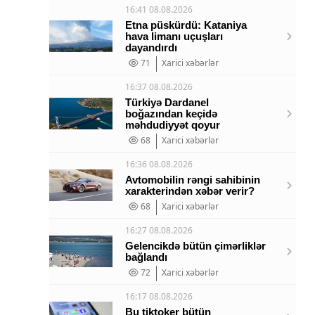
16:41 08.08.2026
Etna püskürdü: Kataniya
hava limanı uçuşları
dayandırdı
71
Xarici xəbərlər
16:37 08.08.2026
Türkiyə Dardanel
boğazından keçidə
məhdudiyyət qoyur
68
Xarici xəbərlər
16:36 08.08.2026
Avtomobilin rəngi sahibinin
xarakterindən xəbər verir?
68
Xarici xəbərlər
16:27 08.08.2026
Gelencikdə bütün çimərliklər
bağlandı
72
Xarici xəbərlər
16:17 08.08.2026
Bu tiktoker bütün