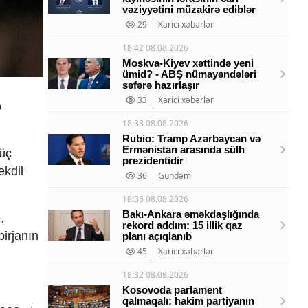
vəziyyətini müzakirə ediblər
29
Xarici xəbərlər
18:42 08.08.2026
Moskva-Kiyev xəttində yeni
ümid? - ABŞ nümayəndələri
səfərə hazırlaşır
33
Xarici xəbərlər
ə
18:38 08.08.2026
Rubio: Tramp Azərbaycan və
Ermənistan arasında sülh
 üç
prezidentidir
ekdil
36
Gündəm
18:36 08.08.2026
Bakı-Ankara əməkdaşlığında
,
rekord addım: 15 illik qaz
birjanın
planı açıqlanıb
45
Xarici xəbərlər
18:32 08.08.2026
Kosovoda parlament
qalmaqalı: hakim partiyanın