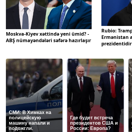
Rubio: Tram
Moskva-Kiyev xəttində yeni ümid? -
Ermənistan a
ABŞ nümayəndələri səfərə hazırlaşır
prezidentidir
СМИ: В Химках на
полицейскую
Где будет встреча
машину напали и
президентов США и
подожгли.
России: Европа?