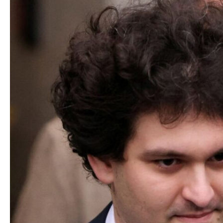
Nikol Paşinyan Pr
Siyasi
zəng edib
- YENİL
Geosiyasi
İqtisadi
Sosioloji
Araşdırma
Multimedia
Foto
Video
İnfoqrafika
Podcast
Humanitar
Elm və təhsil
Mədəniyyət
Diaspor
Yüksəliş hekayəsi
Mədəniyyətimizin Zəfəri
Zəfər Diasporu
Səhiyyə
Ailə və uşaq
Turizm