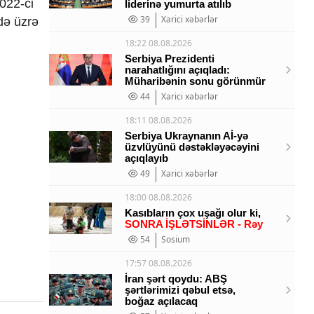
2022-ci
liderinə yumurta atılıb
39
Xarici xəbərlər
də üzrə
18:22 08.08.2026
Serbiya Prezidenti
narahatlığını açıqladı:
Müharibənin sonu görünmür
44
Xarici xəbərlər
18:11 08.08.2026
Serbiya Ukraynanın Aİ-yə
üzvlüyünü dəstəkləyəcəyini
açıqlayıb
49
Xarici xəbərlər
18:00 08.08.2026
Kasıbların çox uşağı olur ki,
SONRA İŞLƏTSİNLƏR - Rəy
54
Sosium
17:57 08.08.2026
İran şərt qoydu: ABŞ
şərtlərimizi qəbul etsə,
boğaz açılacaq