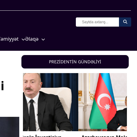
Cəmiyyət
Əlaqə
Crossmedia.az - 1 yaş
Missiyamız
Siyasət
PREZİDENTİN GÜNDƏLİYİ
Məhkəmə və hüquq
yasət
Ekologiya
i
Zəfər - 5
Gənclər və İdman
a və
Media və QHT
Hadisə
Sağlamlıq