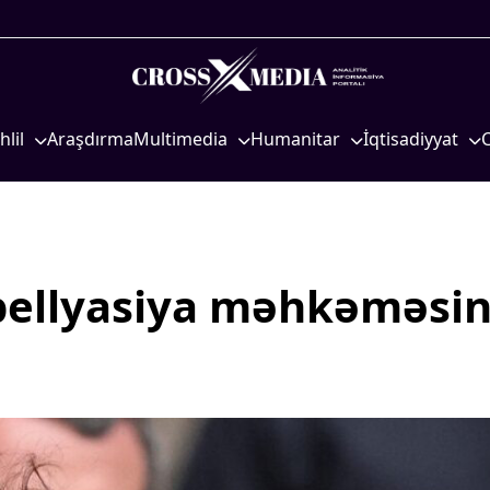
hlil
Araşdırma
Multimedia
Humanitar
İqtisadiyyat
iyasi
Foto
Elm və təhsil
İqtisadi xəbərlər
eosiyasi
Video
Mədəniyyət
Energetika
qtisadi
İnfoqrafika
Diaspor
Neft-qaz
osioloji
Podcast
Yüksəliş hekayəsi
Əmək və sosial si
ellyasiya məhkəməsin
Mədəniyyətimizin Zəfəri
Kənd təsərrüfatı
Zəfər Diasporu
Hərbi sənaye
Səhiyyə
Telekommunikasiy
nəqliyyat
Ailə və uşaq
COP29
Turizm