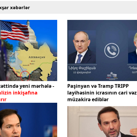
xşar xəbərlər
xəttində yeni mərhələ -
Paşinyan və Tramp TRIPP
lizin inkişafına
layihəsinin icrasının cari vəz
rır
müzakirə ediblər