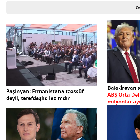
O
Bakı-İrəvan 
Paşinyan: Ermənistana təəssüf
ABŞ Orta Dəh
deyil, tərəfdaşlıq lazımdır
milyonlar ayı