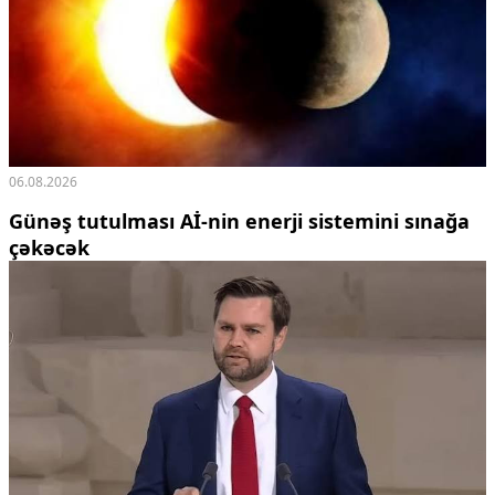
06.08.2026
Günəş tutulması Aİ-nin enerji sistemini sınağa
çəkəcək