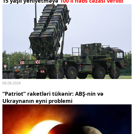
15 yaşlı yeniyetməyə
100 il həbs cəzası verildi
06.08.2026
“Patriot” raketləri tükənir: ABŞ-nin və
Ukraynanın eyni problemi