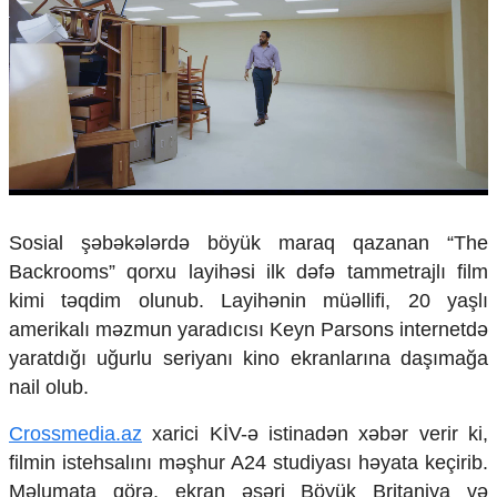
Çarpaz baxış
Təhlil
Siyasi
Geosiyasi
İqtisadi
Sosioloji
Araşdırma
Multimedia
Sosial şəbəkələrdə böyük maraq qazanan “The
Foto
Backrooms” qorxu layihəsi ilk dəfə tammetrajlı film
Video
kimi təqdim olunub. Layihənin müəllifi, 20 yaşlı
İnfoqrafika
amerikalı məzmun yaradıcısı Keyn Parsons internetdə
Podcast
yaratdığı uğurlu seriyanı kino ekranlarına daşımağa
Humanitar
nail olub.
Elm və təhsil
Crossmedia.az
xarici KİV-ə istinadən xəbər verir ki,
Mədəniyyət
Diaspor
filmin istehsalını məşhur A24 studiyası həyata keçirib.
Yüksəliş hekayəsi
Məlumata görə, ekran əsəri Böyük Britaniya və