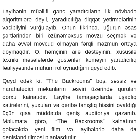
Ekologiya
Layihənin müəllifi gənc yaradıcıların ilk növbədə
Zəfər - 5
alqoritmlərə deyil, yaradıcılığa diqqət yetirmələrinin
Gənclər və İdman
Media və QHT
vacibliyini vurğulayıb. Onun fikrincə, uğurun əsas
Hadisə
şərtlərindən biri özünəməxsus mövzu seçmək və
Sağlamlıq
daha əvvəl mövcud olmayan fərqli məzmun ortaya
Sosium
qoymaqdır. O, həmçinin ailə dəstəyinin, xüsusilə
Mənəvi dəyərlər
texniki məsələlərdə göstərilən köməyin yaradıcılıq
Texnologiya
Mətbuat-150
fəaliyyətində mühüm rol oynadığını qeyd edib.
Əlaqə
Qeyd edək ki, “The Backrooms” boş, səssiz və
narahatedici məkanların təsviri üzərində qurulan
Missiyamız
qorxu kainatıdır. Layihə tamaşaçılarda uşaqlıq
xatirələrini, yuxuları və qəribə tanışlıq hissini oyatdığı
üçün qısa müddətdə geniş auditoriya qazanıb.
Məlumata görə, “The Backrooms” kainatının
gələcəkdə yeni film və layihələrlə daha da
genişləndirilməsi planlaşdırılır.