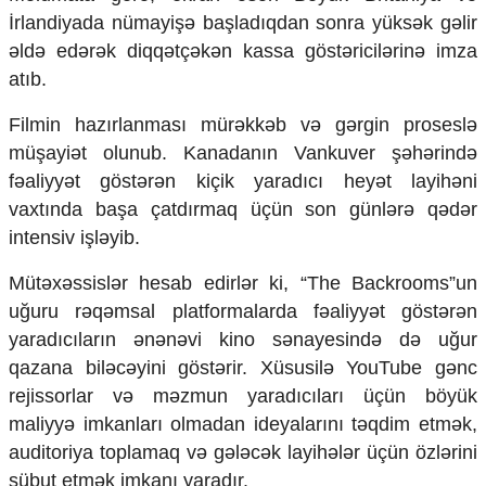
Mədəniyyətimizin Zəfəri
İrlandiyada nümayişə başladıqdan sonra yüksək gəlir
Zəfər Diasporu
əldə edərək diqqətçəkən kassa göstəricilərinə imza
Səhiyyə
atıb.
Ailə və uşaq
Turizm
Filmin hazırlanması mürəkkəb və gərgin proseslə
İqtisadiyyat
müşayiət olunub. Kanadanın Vankuver şəhərində
fəaliyyət göstərən kiçik yaradıcı heyət layihəni
İqtisadi xəbərlər
vaxtında başa çatdırmaq üçün son günlərə qədər
Energetika
Neft-qaz
intensiv işləyib.
Əmək və sosial siyasət
Mütəxəssislər hesab edirlər ki, “The Backrooms”un
Kənd təsərrüfatı
Hərbi sənaye
uğuru rəqəmsal platformalarda fəaliyyət göstərən
Telekommunikasiya və nəqliyyat
yaradıcıların ənənəvi kino sənayesində də uğur
COP29
qazana biləcəyini göstərir. Xüsusilə YouTube gənc
rejissorlar və məzmun yaradıcıları üçün böyük
Cəmiyyət
maliyyə imkanları olmadan ideyalarını təqdim etmək,
Crossmedia.az - 1 yaş
auditoriya toplamaq və gələcək layihələr üçün özlərini
Siyasət
sübut etmək imkanı yaradır.
Məhkəmə və hüquq