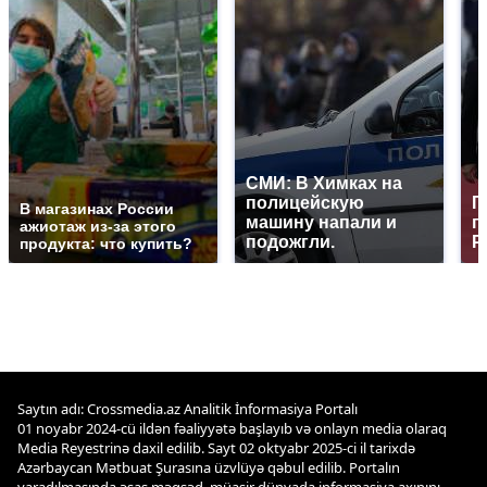
СМИ: В Химках на
полицейскую
Г
В магазинах России
машину напали и
п
ажиотаж из-за этого
подожгли.
Р
продукта: что купить?
Saytın adı: Crossmedia.az Analitik İnformasiya Portalı
01 noyabr 2024-cü ildən fəaliyyətə başlayıb və onlayn media olaraq
Media Reyestrinə daxil edilib. Sayt 02 oktyabr 2025-ci il tarixdə
Azərbaycan Mətbuat Şurasına üzvlüyə qəbul edilib. Portalın