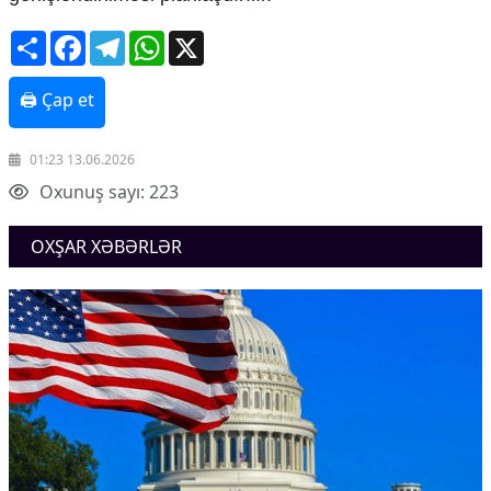
Share
Facebook
Telegram
WhatsApp
X
🖨 Çap et
01:23 13.06.2026
Oxunuş sayı: 223
OXŞAR XƏBƏRLƏR