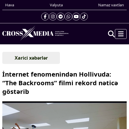
Hava
Valyuta
Namaz vaxtları
Prezidentin gündəliyi
Xarici xəbərlər
Gündəm
Dünya
İnternet fenomenindən Hollivuda:
Xarici xəbərlər
“The Backrooms” filmi rekord nəticə
Cənubi Qafqaz
göstərib
Türk Dünyası
Yaxın Şərq
Avropa
Amerika
Asiya
Afrika