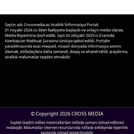
Saytın adı: Crossmedia.az Analitik İnformasiya Portalı
01 noyabr 2024-cü ildən fəaliyyətə başlayıb və onlayn media olaraq
Media Reyestrinə daxil edilib. Sayt 02 oktyabr 2025-ci il tarixdə
Azərbaycan Mətbuat Şurasına üzvlüyə qəbul edilib. Portalın
yaradılmasında əsas məqsəd, müasir dünyada informasiya axınını
izləmək, istifadəçilərə daha səmərəli, dəqiq və əhatəli təhlil, araşdırma,
analitik məlumatlar təqdim etməkdir.
© Copyright 2026 CROSS MEDIA
Saytda təqdim edilən materiallardan istifadə zamanı istinad edilməsi
mütləqdir. Məlumatlar internet resurslarında istifadə edildiyində hiperlink
vasitəsilə istinad göstərilməlidir.