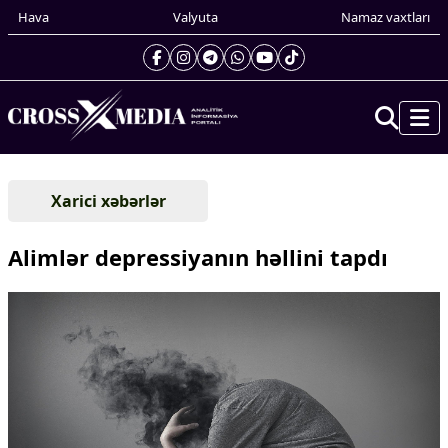
Hava
Valyuta
Namaz vaxtları
Prezidentin gündəliyi
Xarici xəbərlər
Gündəm
Dünya
Alimlər depressiyanın həllini tapdı
Xarici xəbərlər
Cənubi Qafqaz
Türk Dünyası
Yaxın Şərq
Avropa
Amerika
Asiya
Afrika