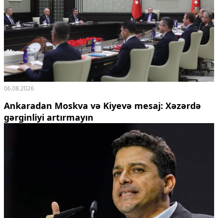
06.08.2026
Ankaradan Moskva və Kiyevə mesaj: Xəzərdə
gərginliyi artırmayın