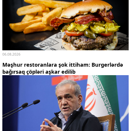
06.08.2026
Məşhur restoranlara şok ittiham: Burgerlərdə
bağırsaq çöpləri aşkar edilib