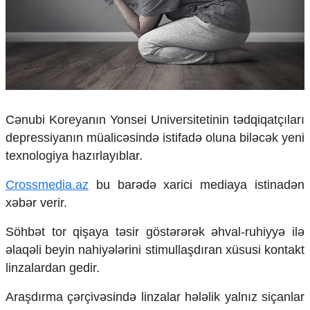
Çarpaz baxış
Təhlil
Siyasi
Geosiyasi
İqtisadi
Sosioloji
Cənubi Koreyanın Yonsei Universitetinin tədqiqatçıları
Araşdırma
Multimedia
depressiyanın müalicəsində istifadə oluna biləcək yeni
texnologiya hazırlayıblar.
Foto
Video
Crossmedia.az
bu barədə xarici mediaya istinadən
İnfoqrafika
xəbər verir.
Podcast
Söhbət tor qişaya təsir göstərərək əhval-ruhiyyə ilə
Humanitar
əlaqəli beyin nahiyələrini stimullaşdıran xüsusi kontakt
Elm və təhsil
linzalardan gedir.
Mədəniyyət
Diaspor
Araşdırma çərçivəsində linzalar hələlik yalnız siçanlar
Yüksəliş hekayəsi