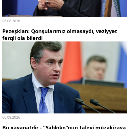
06.08.2026
Pezeşkian: Qonşularımız olmasaydı, vəziyyət
fərqli ola bilərdi
06.08.2026
Bu xəyanətdir - “Yabloko”nun taleyi müzakirəyə