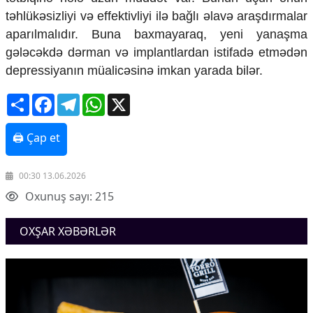
Ekologiya
təhlükəsizliyi və effektivliyi ilə bağlı əlavə araşdırmalar
Zəfər - 5
aparılmalıdır. Buna baxmayaraq, yeni yanaşma
Gənclər və İdman
gələcəkdə dərman və implantlardan istifadə etmədən
Media və QHT
depressiyanın müalicəsinə imkan yarada bilər.
Hadisə
Sağlamlıq
Share
Facebook
Telegram
WhatsApp
X
Sosium
Mənəvi dəyərlər
🖨 Çap et
Texnologiya
Mətbuat-150
00:30 13.06.2026
Əlaqə
Oxunuş sayı: 215
Missiyamız
OXŞAR XƏBƏRLƏR