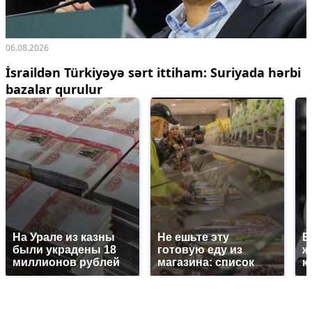
06.08.2026
İsraildən Türkiyəyə sərt ittiham: Suriyada hərbi
bazalar qurulur
На Урале из казны
Не ешьте эту
В
были украдены 18
готовую еду из
ж
миллионов рублей
магазина: список
к