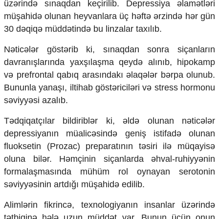
üzərində sınaqdan keçirilib. Depressiya əlamətləri
Mədəniyyətimizin Zəfəri
müşahidə olunan heyvanlara üç həftə ərzində hər gün
Zəfər Diasporu
Səhiyyə
30 dəqiqə müddətində bu linzalar taxılıb.
Ailə və uşaq
Turizm
Nəticələr göstərib ki, sınaqdan sonra siçanların
davranışlarında yaxşılaşma qeydə alınıb, hipokamp
İqtisadiyyat
və prefrontal qabıq arasındakı əlaqələr bərpa olunub.
İqtisadi xəbərlər
Bununla yanaşı, iltihab göstəriciləri və stress hormonu
Energetika
səviyyəsi azalıb.
Neft-qaz
Əmək və sosial siyasət
Tədqiqatçılar bildiriblər ki, əldə olunan nəticələr
Kənd təsərrüfatı
depressiyanın müalicəsində geniş istifadə olunan
Hərbi sənaye
fluoksetin (Prozac) preparatının təsiri ilə müqayisə
Telekommunikasiya və nəqliyyat
oluna bilər. Həmçinin siçanlarda əhval-ruhiyyənin
COP29
formalaşmasında mühüm rol oynayan serotonin
Cəmiyyət
səviyyəsinin artdığı müşahidə edilib.
Crossmedia.az - 1 yaş
Alimlərin fikrincə, texnologiyanın insanlar üzərində
Siyasət
tətbiqinə hələ uzun müddət var. Bunun üçün onun
Məhkəmə və hüquq