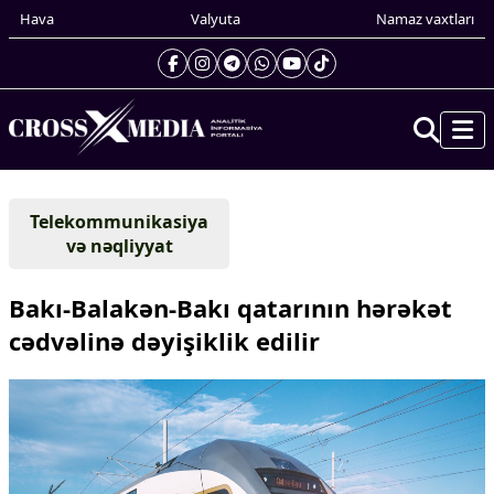
Hava
Valyuta
Namaz vaxtları
Prezidentin gündəliyi
Telekommunikasiya
Gündəm
və nəqliyyat
Dünya
Xarici xəbərlər
Bakı-Balakən-Bakı qatarının hərəkət
Cənubi Qafqaz
cədvəlinə dəyişiklik edilir
Türk Dünyası
Yaxın Şərq
Avropa
Amerika
Asiya
Afrika