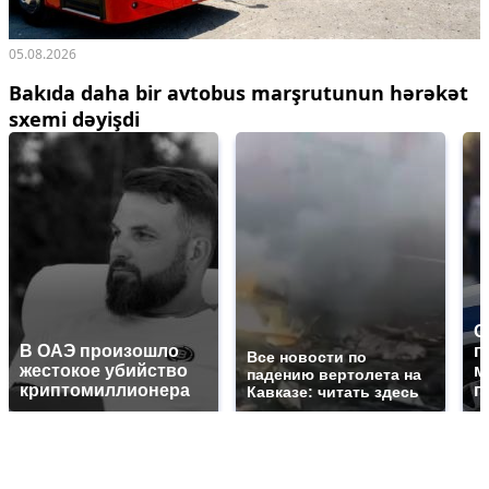
05.08.2026
Bakıda daha bir avtobus marşrutunun hərəkət
sxemi dəyişdi
С
В ОАЭ произошло
п
Все новости по
жестокое убийство
м
падению вертолета на
криптомиллионера
п
Кавказе: читать здесь