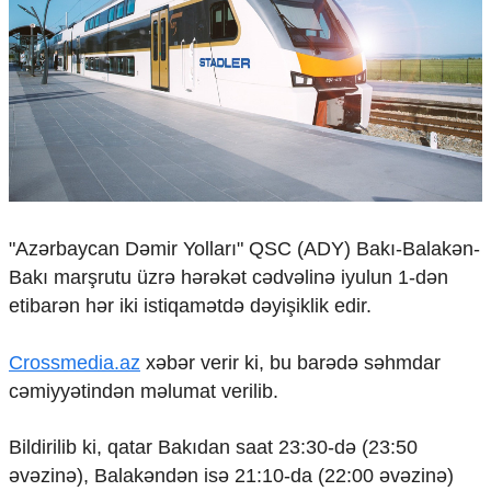
Çarpaz baxış
Təhlil
Siyasi
Geosiyasi
İqtisadi
Sosioloji
Araşdırma
Multimedia
"Azərbaycan Dəmir Yolları" QSC (ADY) Bakı-Balakən-
Foto
Bakı marşrutu üzrə hərəkət cədvəlinə iyulun 1-dən
Video
İnfoqrafika
etibarən hər iki istiqamətdə dəyişiklik edir.
Podcast
Crossmedia.az
xəbər verir ki, bu barədə səhmdar
Humanitar
cəmiyyətindən məlumat verilib.
Elm və təhsil
Mədəniyyət
Bildirilib ki, qatar Bakıdan saat 23:30-də (23:50
Diaspor
əvəzinə), Balakəndən isə 21:10-da (22:00 əvəzinə)
Yüksəliş hekayəsi