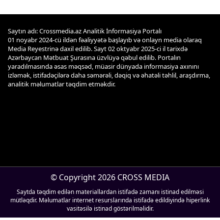
Saytın adı: Crossmedia.az Analitik İnformasiya Portalı
01 noyabr 2024-cü ildən fəaliyyətə başlayıb və onlayn media olaraq
Media Reyestrinə daxil edilib. Sayt 02 oktyabr 2025-ci il tarixdə
Azərbaycan Mətbuat Şurasına üzvlüyə qəbul edilib. Portalın
yaradılmasında əsas məqsəd, müasir dünyada informasiya axınını
izləmək, istifadəçilərə daha səmərəli, dəqiq və əhatəli təhlil, araşdırma,
analitik məlumatlar təqdim etməkdir.
© Copyright 2026 CROSS MEDIA
Saytda təqdim edilən materiallardan istifadə zamanı istinad edilməsi
mütləqdir. Məlumatlar internet resurslarında istifadə edildiyində hiperlink
vasitəsilə istinad göstərilməlidir.