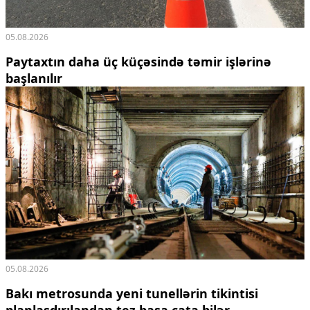
05.08.2026
Paytaxtın daha üç küçəsində təmir işlərinə
başlanılır
05.08.2026
Bakı metrosunda yeni tunellərin tikintisi