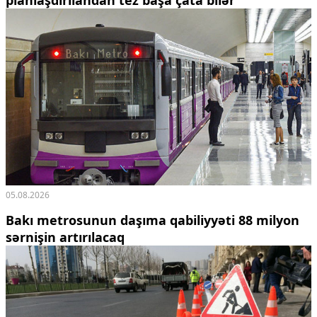
planlaşdırılandan tez başa çata bilər
05.08.2026
Bakı metrosunun daşıma qabiliyyəti 88 milyon
sərnişin artırılacaq