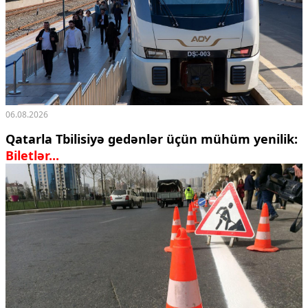
Ekologiya
Zəfər - 5
Gənclər və İdman
Media və QHT
Hadisə
Sağlamlıq
Sosium
06.08.2026
Mənəvi dəyərlər
Texnologiya
Qatarla Tbilisiyə gedənlər üçün mühüm yenilik:
Mətbuat-150
Biletlər...
Əlaqə
Missiyamız