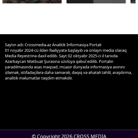
Saytın adı: Crossmedia.az Analitik İnformasiya Portalı
01 noyabr 2024-cü ildən fəaliyyətə başlayıb və onlayn media olaraq
Media Reyestrinə daxil edilib. Sayt 02 oktyabr 2025-ci il tarixdə
Azərbaycan Mətbuat Şurasına üzvlüyə qəbul edilib. Portalın
yaradılmasında əsas məqsəd, müasir dünyada informasiya axınını
izləmək, istifadəçilərə daha səmərəli, dəqiq və əhatəli təhlil, araşdırma,
analitik məlumatlar təqdim etməkdir.
© Copyright 2026 CROSS MEDIA