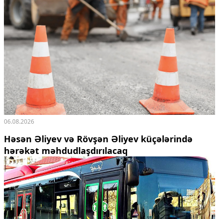
06.08.2026
Həsən Əliyev və Rövşən Əliyev küçələrində
hərəkət məhdudlaşdırılacaq