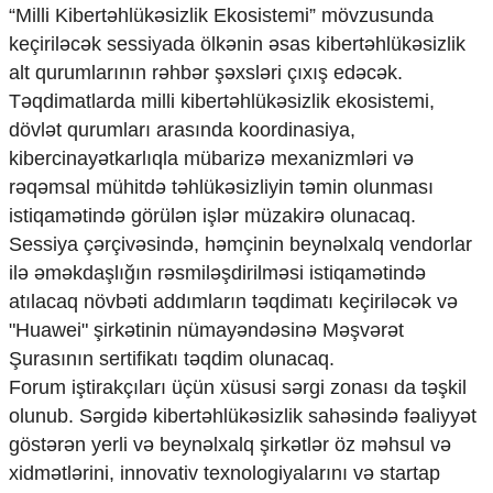
“Milli Kibertəhlükəsizlik Ekosistemi” mövzusunda
Ekologiya
keçiriləcək sessiyada ölkənin əsas kibertəhlükəsizlik
Zəfər - 5
Gənclər və İdman
alt qurumlarının rəhbər şəxsləri çıxış edəcək.
Media və QHT
Təqdimatlarda milli kibertəhlükəsizlik ekosistemi,
Hadisə
dövlət qurumları arasında koordinasiya,
Sağlamlıq
kibercinayətkarlıqla mübarizə mexanizmləri və
Sosium
rəqəmsal mühitdə təhlükəsizliyin təmin olunması
Mənəvi dəyərlər
istiqamətində görülən işlər müzakirə olunacaq.
Texnologiya
Mətbuat-150
Sessiya çərçivəsində, həmçinin beynəlxalq vendorlar
ilə əməkdaşlığın rəsmiləşdirilməsi istiqamətində
Əlaqə
atılacaq növbəti addımların təqdimatı keçiriləcək və
Missiyamız
"Huawei" şirkətinin nümayəndəsinə Məşvərət
Şurasının sertifikatı təqdim olunacaq.
Forum iştirakçıları üçün xüsusi sərgi zonası da təşkil
olunub. Sərgidə kibertəhlükəsizlik sahəsində fəaliyyət
göstərən yerli və beynəlxalq şirkətlər öz məhsul və
xidmətlərini, innovativ texnologiyalarını və startap