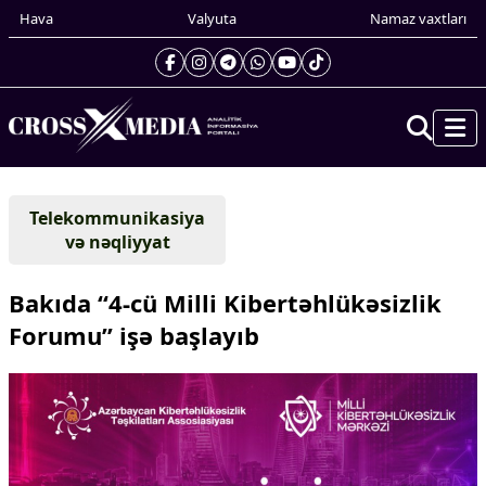
Hava
Valyuta
Namaz vaxtları
Prezidentin gündəliyi
Telekommunikasiya
Gündəm
və nəqliyyat
Dünya
Xarici xəbərlər
Bakıda “4-cü Milli Kibertəhlükəsizlik
Cənubi Qafqaz
Forumu” işə başlayıb
Türk Dünyası
Yaxın Şərq
Avropa
Amerika
Asiya
Afrika