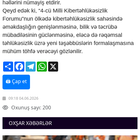
həllərini nümayiş etdirir.
Qeyd edək ki, “4-cü Milli Kibertəhlükəsizlik
Forumu”nun ölkədə kibertəhlükəsizlik sahəsində
əməkdaşlığın genişlənməsinə, bilik və təcrübə
mübadiləsinin güclənməsinə, eləcə də rəqəmsal
təhlükəsizlik üzrə yeni təşəbbüslərin formalaşmasına
mühüm töhfə verəcəyi gözlənilir.
Share
Facebook
Telegram
WhatsApp
X
🖨 Çap et
09:18 04.06.2026
Oxunuş sayı: 200
OXŞAR XƏBƏRLƏR