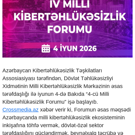
Çarpaz baxış
Təhlil
Siyasi
Geosiyasi
İqtisadi
Sosioloji
Araşdırma
Multimedia
Foto
Azərbaycan Kibertəhlükəsizlik Təşkilatları
Video
Assosiasiyası tərəfindən, Dövlət Təhlükəsizliyi
İnfoqrafika
Xidmətinin Milli Kibertəhlükəsizlik Mərkəzinin əsas
Podcast
tərəfdaşlığı ilə iyunun 4-də Bakıda “4-cü Milli
Humanitar
Kibertəhlükəsizlik Forumu” işə başlayıb.
Crossmedia.az
xəbər verir ki, Forumun əsas məqsədi
Elm və təhsil
Azərbaycanda milli kibertəhlükəsizlik ekosisteminin
Mədəniyyət
inkişafına töhfə vermək, dövlət-özəl sektor
Diaspor
Yüksəliş hekayəsi
tərəfdaşlığını gücləndirmək, beynəlxalq təcrübə və