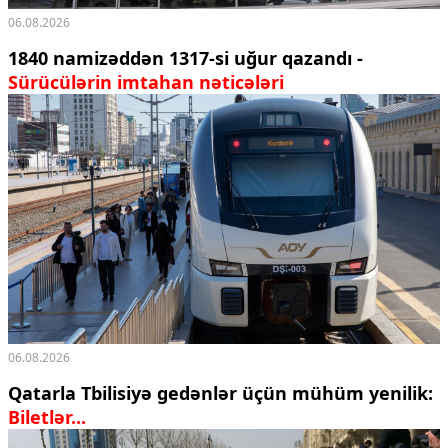
06.08.2026
1840 namizəddən 1317-si uğur qazandı -
Sürücülərin imtahan nəticələri
06.08.2026
Qatarla Tbilisiyə gedənlər üçün mühüm yenilik:
Biletlər...