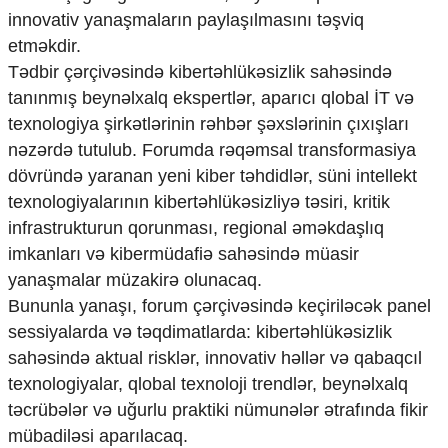
Mədəniyyətimizin Zəfəri
innovativ yanaşmaların paylaşılmasını təşviq
Zəfər Diasporu
etməkdir.
Səhiyyə
Tədbir çərçivəsində kibertəhlükəsizlik sahəsində
Ailə və uşaq
tanınmış beynəlxalq ekspertlər, aparıcı qlobal İT və
Turizm
texnologiya şirkətlərinin rəhbər şəxslərinin çıxışları
İqtisadiyyat
nəzərdə tutulub. Forumda rəqəmsal transformasiya
İqtisadi xəbərlər
dövründə yaranan yeni kiber təhdidlər, süni intellekt
Energetika
texnologiyalarının kibertəhlükəsizliyə təsiri, kritik
Neft-qaz
infrastrukturun qorunması, regional əməkdaşlıq
Əmək və sosial siyasət
imkanları və kibermüdafiə sahəsində müasir
Kənd təsərrüfatı
yanaşmalar müzakirə olunacaq.
Hərbi sənaye
Bununla yanaşı, forum çərçivəsində keçiriləcək panel
Telekommunikasiya və nəqliyyat
COP29
sessiyalarda və təqdimatlarda: kibertəhlükəsizlik
sahəsində aktual risklər, innovativ həllər və qabaqcıl
Cəmiyyət
texnologiyalar, qlobal texnoloji trendlər, beynəlxalq
Crossmedia.az - 1 yaş
təcrübələr və uğurlu praktiki nümunələr ətrafında fikir
Siyasət
mübadiləsi aparılacaq.
Məhkəmə və hüquq