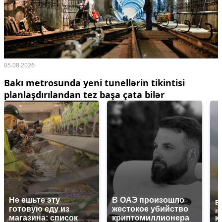
05.08.2026
Bakı metrosunda yeni tunellərin tikintisi
planlaşdırılandan tez başa çata bilər
Не ешьте эту
В ОАЭ произошло
В
готовую еду из
жестокое убийство
п
магазина: список
криптомиллионера
К