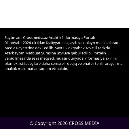
Saytın adı: Crossmedia.az Analitik İnformasiya Portalı
01 noyabr 2024-cü ildən fəaliyyətə başlayıb və onlayn media olaraq
Media Reyestrinə daxil edilib. Sayt 02 oktyabr 2025-ci il tarixdə
Azərbaycan Mətbuat Şurasına üzvlüyə qəbul edilib. Portalın
yaradılmasında əsas məqsəd, müasir dünyada informasiya axınını
izləmək, istifadəçilərə daha səmərəli, dəqiq və əhatəli təhlil, araşdırma,
analitik məlumatlar təqdim etməkdir.
© Copyright 2026 CROSS MEDIA