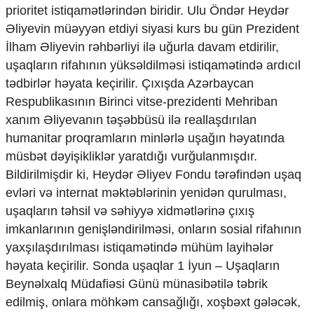
prioritet istiqamətlərindən biridir. Ulu Öndər Heydər
Ekologiya
Əliyevin müəyyən etdiyi siyasi kurs bu gün Prezident
Zəfər - 5
Gənclər və İdman
İlham Əliyevin rəhbərliyi ilə uğurla davam etdirilir,
Media və QHT
uşaqların rifahının yüksəldilməsi istiqamətində ardıcıl
Hadisə
tədbirlər həyata keçirilir. Çıxışda Azərbaycan
Sağlamlıq
Respublikasının Birinci vitse-prezidenti Mehriban
Sosium
xanım Əliyevanın təşəbbüsü ilə reallaşdırılan
Mənəvi dəyərlər
Texnologiya
humanitar proqramların minlərlə uşağın həyatında
Mətbuat-150
müsbət dəyişikliklər yaratdığı vurğulanmışdır.
Bildirilmişdir ki, Heydər Əliyev Fondu tərəfindən uşaq
Əlaqə
evləri və internat məktəblərinin yenidən qurulması,
Missiyamız
uşaqların təhsil və səhiyyə xidmətlərinə çıxış
imkanlarının genişləndirilməsi, onların sosial rifahının
yaxşılaşdırılması istiqamətində mühüm layihələr
həyata keçirilir. Sonda uşaqlar 1 İyun – Uşaqların
Beynəlxalq Müdafiəsi Günü münasibətilə təbrik
edilmiş, onlara möhkəm cansağlığı, xoşbəxt gələcək,