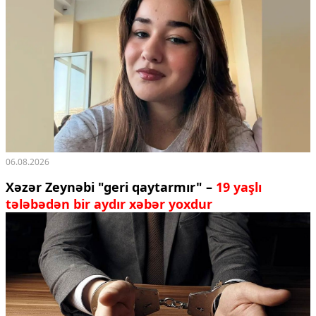
06.08.2026
Xəzər Zeynəbi "geri qaytarmır" –
19 yaşlı
tələbədən bir aydır xəbər yoxdur