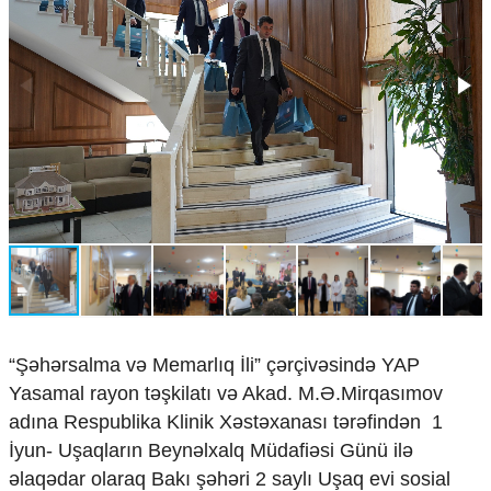
Çarpaz baxış
Təhlil
Siyasi
Geosiyasi
İqtisadi
Sosioloji
Araşdırma
Multimedia
Foto
Video
İnfoqrafika
Podcast
“Şəhərsalma və Memarlıq İli” çərçivəsində YAP
Humanitar
Yasamal rayon təşkilatı və Akad. M.Ə.Mirqasımov
Elm və təhsil
adına Respublika Klinik Xəstəxanası tərəfindən 1
Mədəniyyət
İyun- Uşaqların Beynəlxalq Müdafiəsi Günü ilə
Diaspor
əlaqədar olaraq Bakı şəhəri 2 saylı Uşaq evi sosial
Yüksəliş hekayəsi