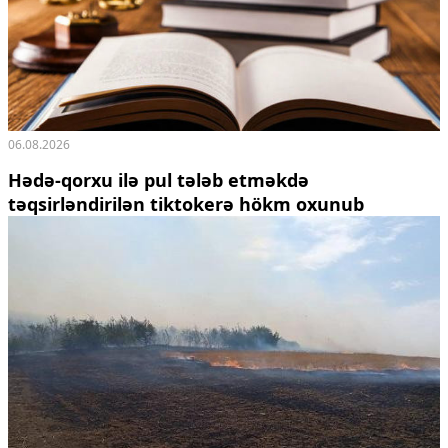
06.08.2026
Hədə-qorxu ilə pul tələb etməkdə
təqsirləndirilən tiktokerə hökm oxunub