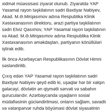
Mədəniyyətimizin Zəfəri
xidmət müəssisəsi ziyarət olunub. Ziyarətdə YAP
Zəfər Diasporu
Yasamal rayon təşkilatının sədri Bəxtiyar Nəbiyev,
Səhiyyə
Akad. M.Ə.Mirqasımov adına Respublika Klinik
Ailə və uşaq
Xəstəxanasının direktoru, ərazi partiya təşkilatının
Turizm
sədri Elviz Qasımov, YAP Yasamal rayon təşkilatının
İqtisadiyyat
və Akad. M.Ə.Mirqasımov adına Respublika Klinik
Xəstəxanasının əməkdaşları, partiyanın könüllüləri
İqtisadi xəbərlər
Energetika
iştirak edib.
Neft-qaz
İlk öncə Azərbaycan Respublikasının Dövlət Himni
Əmək və sosial siyasət
Kənd təsərrüfatı
səsləndirilib.
Hərbi sənaye
Telekommunikasiya və nəqliyyat
Çıxış edən YAP Yasamal rayon təşkilatının sədri
COP29
Bəxtiyar Nəbiyev qeyd edib ki, uşaqlar hər bir xalqın
gələcəyi, dövlətin ən qiymətli sərvəti və sabahın
Cəmiyyət
qurucularıdır. Azərbaycanda uşaqların sosial
Crossmedia.az - 1 yaş
müdafiəsinin gücləndirilməsi, onların sağlam, savadlı
Siyasət
və vətənpərvər ruhda böyüməsi dövlət siyasətinin
Məhkəmə və hüquq