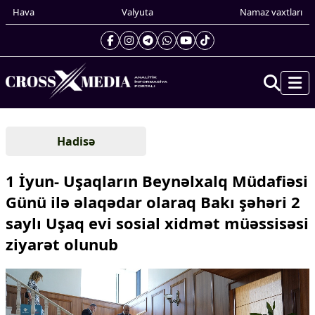
Hava
Valyuta
Namaz vaxtları
Prezidentin gündəliyi
Hadisə
Gündəm
Dünya
1 İyun- Uşaqların Beynəlxalq Müdafiəsi
Xarici xəbərlər
Günü ilə əlaqədar olaraq Bakı şəhəri 2
Cənubi Qafqaz
saylı Uşaq evi sosial xidmət müəssisəsi
Türk Dünyası
Yaxın Şərq
ziyarət olunub
Avropa
Amerika
Asiya
Afrika