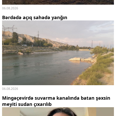
06.08.2026
Bərdədə açıq sahədə yanğın
06.08.2026
Mingəçevirdə suvarma kanalında batan şəxsin
meyiti sudan çıxarılıb