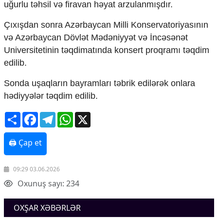
uğurlu təhsil və firavan həyat arzulanmışdır.
Çıxışdan sonra Azərbaycan Milli Konservatoriyasının
və Azərbaycan Dövlət Mədəniyyət və İncəsənət
Universitetinin təqdimatında konsert proqramı təqdim
edilib.
Sonda uşaqların bayramları təbrik edilərək onlara
hədiyyələr təqdim edilib.
Share
Facebook
Telegram
WhatsApp
X
🖨 Çap et
09:29 03.06.2026
Oxunuş sayı: 234
OXŞAR XƏBƏRLƏR