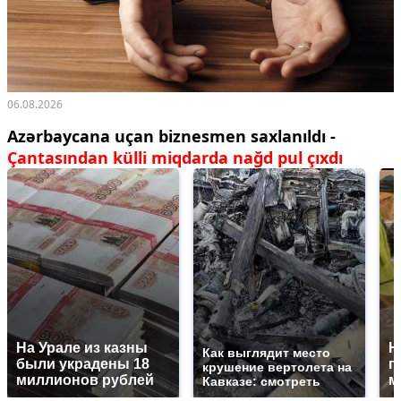
06.08.2026
Azərbaycana uçan biznesmen saxlanıldı -
Çantasından külli miqdarda nağd pul çıxdı
На Урале из казны
Н
Как выглядит место
были украдены 18
г
крушение вертолета на
миллионов рублей
м
Кавказе: смотреть