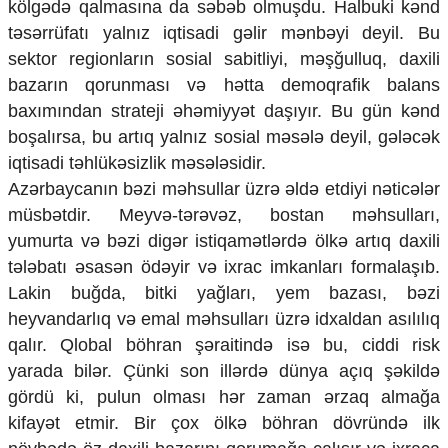
kölgədə qalmasına da səbəb olmuşdu. Halbuki kənd
təsərrüfatı yalnız iqtisadi gəlir mənbəyi deyil. Bu
sektor regionların sosial sabitliyi, məşğulluq, daxili
bazarın qorunması və hətta demoqrafik balans
baxımından strateji əhəmiyyət daşıyır. Bu gün kənd
boşalırsa, bu artıq yalnız sosial məsələ deyil, gələcək
iqtisadi təhlükəsizlik məsələsidir.
Azərbaycanın bəzi məhsullar üzrə əldə etdiyi nəticələr
müsbətdir. Meyvə-tərəvəz, bostan məhsulları,
yumurta və bəzi digər istiqamətlərdə ölkə artıq daxili
tələbatı əsasən ödəyir və ixrac imkanları formalaşıb.
Lakin buğda, bitki yağları, yem bazası, bəzi
heyvandarlıq və emal məhsulları üzrə idxaldan asılılıq
qalır. Qlobal böhran şəraitində isə bu, ciddi risk
yarada bilər. Çünki son illərdə dünya açıq şəkildə
gördü ki, pulun olması hər zaman ərzaq almağa
kifayət etmir. Bir çox ölkə böhran dövründə ilk