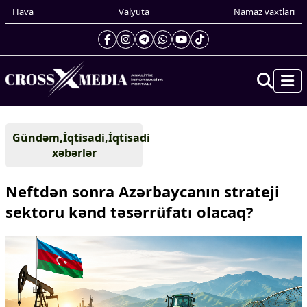
Hava
Valyuta
Namaz vaxtları
Prezidentin gündəliyi
Gündəm,İqtisadi,İqtisadi
Gündəm
xəbərlər
Dünya
Xarici xəbərlər
Neftdən sonra Azərbaycanın strateji
Cənubi Qafqaz
sektoru kənd təsərrüfatı olacaq?
Türk Dünyası
Yaxın Şərq
Avropa
Amerika
Asiya
Afrika