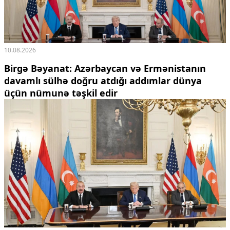
10.08.2026
Birgə Bəyanat: Azərbaycan və Ermənistanın
davamlı sülhə doğru atdığı addımlar dünya
üçün nümunə təşkil edir