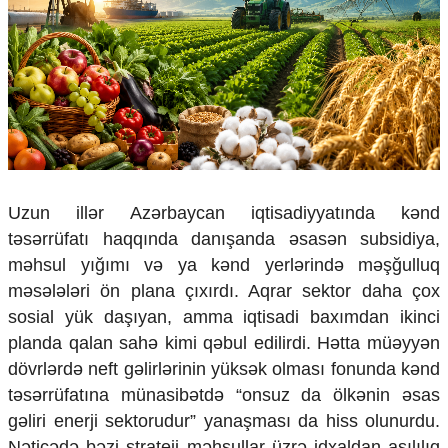
Çarpaz baxış
Təhlil
Siyasi
Geosiyasi
İqtisadi
Sosioloji
Araşdırma
Multimedia
Uzun illər Azərbaycan iqtisadiyyatında kənd
Foto
təsərrüfatı haqqında danışanda əsasən subsidiya,
Video
məhsul yığımı və ya kənd yerlərində məşğulluq
İnfoqrafika
məsələləri ön plana çıxırdı. Aqrar sektor daha çox
Podcast
sosial yük daşıyan, amma iqtisadi baxımdan ikinci
Humanitar
planda qalan sahə kimi qəbul edilirdi. Hətta müəyyən
dövrlərdə neft gəlirlərinin yüksək olması fonunda kənd
Elm və təhsil
Mədəniyyət
təsərrüfatına münasibətdə “onsuz da ölkənin əsas
Diaspor
gəliri enerji sektorudur” yanaşması da hiss olunurdu.
Yüksəliş hekayəsi
Nəticədə bəzi strateji məhsullar üzrə idxaldan asılılıq