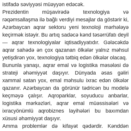
istifadə səviyyəsi müəyyən edəcək.
Prezidentin müşavirədə texnologiya və
rəqəmsallaşma ilə bağlı verdiyi mesajlar da göstərir ki,
Azərbaycan aqrar sektoru yeni texnoloji mərhələyə
keçirmək istəyir. Bu artıq sadəcə kənd təsərrüfatı deyil
— aqrar texnologiyalar iqtisadiyyatıdır. Gələcəkdə
aqrar sahədə ən çox qazanan ölkələr yalnız məhsul
yetişdirən yox, texnologiya tətbiq edən ölkələr olacaq.
Bununla yanaşı, aqrar emal və logistika məsələsi də
strateji əhəmiyyət daşıyır. Dünyada əsas gəliri
xammal satan yox, emal məhsulu ixrac edən ölkələr
qazanır. Azərbaycan da görünür tədricən bu modelə
keçməyə çalışır. Aqroparklar, soyuducu anbarlar,
logistika mərkəzləri, aqrar emal müəssisələri və
ixracyönümlü aqrobiznes layihələri bu baxımdan
xüsusi əhəmiyyət daşıyır.
Amma problemlər də kifayət qədərdir. Kənddən