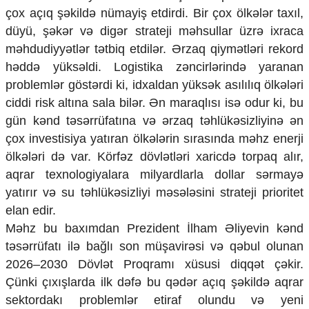
çox açıq şəkildə nümayiş etdirdi. Bir çox ölkələr taxıl,
Ekologiya
Zəfər - 5
düyü, şəkər və digər strateji məhsullar üzrə ixraca
Gənclər və İdman
məhdudiyyətlər tətbiq etdilər. Ərzaq qiymətləri rekord
Media və QHT
həddə yüksəldi. Logistika zəncirlərində yaranan
Hadisə
problemlər göstərdi ki, idxaldan yüksək asılılıq ölkələri
Sağlamlıq
ciddi risk altına sala bilər. Ən maraqlısı isə odur ki, bu
Sosium
Mənəvi dəyərlər
gün kənd təsərrüfatına və ərzaq təhlükəsizliyinə ən
Texnologiya
çox investisiya yatıran ölkələrin sırasında məhz enerji
Mətbuat-150
ölkələri də var. Körfəz dövlətləri xaricdə torpaq alır,
aqrar texnologiyalara milyardlarla dollar sərmayə
Əlaqə
yatırır və su təhlükəsizliyi məsələsini strateji prioritet
Missiyamız
elan edir.
Məhz bu baxımdan Prezident İlham Əliyevin kənd
təsərrüfatı ilə bağlı son müşavirəsi və qəbul olunan
2026–2030 Dövlət Proqramı xüsusi diqqət çəkir.
Çünki çıxışlarda ilk dəfə bu qədər açıq şəkildə aqrar
sektordakı problemlər etiraf olundu və yeni