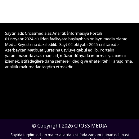
Saytın adı: Crossmedia.az Analitik İnformasiya Portalı
01 noyabr 2024-cü ildən fəaliyyətə başlayıb və onlayn media olaraq
Media Reyestrinə daxil edilib. Sayt 02 oktyabr 2025-ci il tarixdə
Azərbaycan Mətbuat Şurasına üzvlüyə qəbul edilib. Portalın
yaradılmasında əsas məqsəd, müasir dünyada informasiya axınını
izləmək, istifadəçilərə daha səmərəli, dəqiq və əhatəli təhlil, araşdırma,
analitik məlumatlar təqdim etməkdir.
© Copyright 2026 CROSS MEDIA
Saytda təqdim edilən materiallardan istifadə zamanı istinad edilməsi