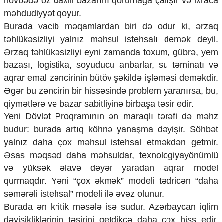
növbədə öz daxili bazarını qorumağa çalışır və ixraca
məhdudiyyət qoyur.
Burada vacib məqamlardan biri də odur ki, ərzaq
təhlükəsizliyi yalnız məhsul istehsalı demək deyil.
Ərzaq təhlükəsizliyi eyni zamanda toxum, gübrə, yem
bazası, logistika, soyuducu anbarlar, su təminatı və
aqrar emal zəncirinin bütöv şəkildə işləməsi deməkdir.
Əgər bu zəncirin bir hissəsində problem yaranırsa, bu,
qiymətlərə və bazar sabitliyinə birbaşa təsir edir.
Yeni Dövlət Proqramının ən maraqlı tərəfi də məhz
budur: burada artıq köhnə yanaşma dəyişir. Söhbət
yalnız daha çox məhsul istehsal etməkdən getmir.
Əsas məqsəd daha məhsuldar, texnologiyayönümlü
və yüksək əlavə dəyər yaradan aqrar model
qurmaqdır. Yəni “çox əkmək” modeli tədricən “daha
səmərəli istehsal” modeli ilə əvəz olunur.
Burada ən kritik məsələ isə sudur. Azərbaycan iqlim
dəyişikliklərinin təsirini getdikcə daha çox hiss edir.