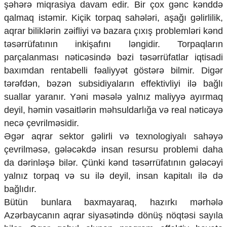
şəhərə miqrasiya davam edir. Bir çox gənc kənddə
qalmaq istəmir. Kiçik torpaq sahələri, aşağı gəlirlilik,
aqrar biliklərin zəifliyi və bazara çıxış problemləri kənd
təsərrüfatının inkişafını ləngidir. Torpaqların
parçalanması nəticəsində bəzi təsərrüfatlar iqtisadi
baxımdan rentabelli fəaliyyət göstərə bilmir. Digər
tərəfdən, bəzən subsidiyaların effektivliyi ilə bağlı
suallar yaranır. Yəni məsələ yalnız maliyyə ayırmaq
deyil, həmin vəsaitlərin məhsuldarlığa və real nəticəyə
necə çevrilməsidir.
Əgər aqrar sektor gəlirli və texnologiyalı sahəyə
çevrilməsə, gələcəkdə insan resursu problemi daha
da dərinləşə bilər. Çünki kənd təsərrüfatının gələcəyi
yalnız torpaq və su ilə deyil, insan kapitalı ilə də
bağlıdır.
Bütün bunlara baxmayaraq, hazırkı mərhələ
Azərbaycanın aqrar siyasətində dönüş nöqtəsi sayıla