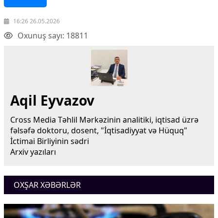
16:26 26.05.2026
Oxunuş sayı: 18811
Aqil Eyvazov
Cross Media Təhlil Mərkəzinin analitiki, iqtisad üzrə
fəlsəfə doktoru, dosent, "İqtisadiyyat və Hüquq"
İctimai Birliyinin sədri
Arxiv yazıları
OXŞAR XƏBƏRLƏR