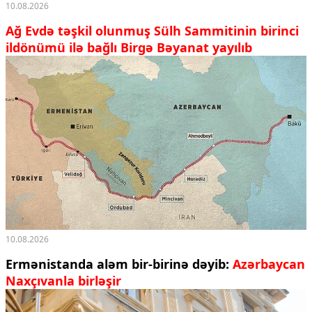
10.08.2026
Ağ Evdə təşkil olunmuş Sülh Sammitinin birinci
ildönümü ilə bağlı Birgə Bəyanat yayılıb
10.08.2026
Ermənistanda aləm bir-birinə dəyib:
Azərbaycan
Naxçıvanla birləşir