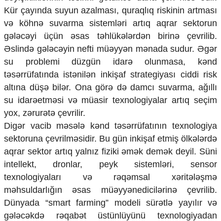
Kür çayında suyun azalması, quraqlıq riskinin artması
və köhnə suvarma sistemləri artıq aqrar sektorun
gələcəyi üçün əsas təhlükələrdən birinə çevrilib.
Əslində gələcəyin nefti müəyyən mənada sudur. Əgər
su problemi düzgün idarə olunmasa, kənd
təsərrüfatında istənilən inkişaf strategiyası ciddi risk
altına düşə bilər. Ona görə də damcı suvarma, ağıllı
su idarəetməsi və müasir texnologiyalar artıq seçim
yox, zərurətə çevrilir.
Digər vacib məsələ kənd təsərrüfatının texnologiya
sektoruna çevrilməsidir. Bu gün inkişaf etmiş ölkələrdə
aqrar sektor artıq yalnız fiziki əmək demək deyil. Süni
intellekt, dronlar, peyk sistemləri, sensor
texnologiyaları və rəqəmsal xəritələşmə
məhsuldarlığın əsas müəyyənedicilərinə çevrilib.
Dünyada “smart farming” modeli sürətlə yayılır və
gələcəkdə rəqabət üstünlüyünü texnologiyadan