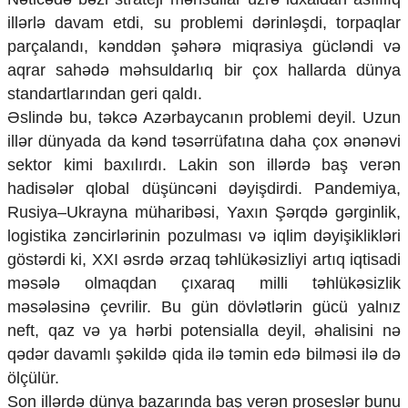
Mədəniyyətimizin Zəfəri
illərlə davam etdi, su problemi dərinləşdi, torpaqlar
Zəfər Diasporu
parçalandı, kənddən şəhərə miqrasiya gücləndi və
Səhiyyə
aqrar sahədə məhsuldarlıq bir çox hallarda dünya
Ailə və uşaq
Turizm
standartlarından geri qaldı.
Əslində bu, təkcə Azərbaycanın problemi deyil. Uzun
İqtisadiyyat
illər dünyada da kənd təsərrüfatına daha çox ənənəvi
İqtisadi xəbərlər
sektor kimi baxılırdı. Lakin son illərdə baş verən
Energetika
hadisələr qlobal düşüncəni dəyişdirdi. Pandemiya,
Neft-qaz
Rusiya–Ukrayna müharibəsi, Yaxın Şərqdə gərginlik,
Əmək və sosial siyasət
logistika zəncirlərinin pozulması və iqlim dəyişiklikləri
Kənd təsərrüfatı
Hərbi sənaye
göstərdi ki, XXI əsrdə ərzaq təhlükəsizliyi artıq iqtisadi
Telekommunikasiya və nəqliyyat
məsələ olmaqdan çıxaraq milli təhlükəsizlik
COP29
məsələsinə çevrilir. Bu gün dövlətlərin gücü yalnız
neft, qaz və ya hərbi potensialla deyil, əhalisini nə
Cəmiyyət
qədər davamlı şəkildə qida ilə təmin edə bilməsi ilə də
Crossmedia.az - 1 yaş
ölçülür.
Siyasət
Son illərdə dünya bazarında baş verən proseslər bunu
Məhkəmə və hüquq