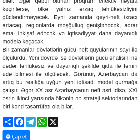
bilər. Əgər qəbul olunan proqram effektiv həyata
keçirilərsə, ölkə yalnız ərzaq təhlükəsizliyini
gücləndirməyəcək. Eyni zamanda qeyri-neft ixracı
artacaq, regionlarda məşğulluq genişlənəcək, aqrar
emal inkişaf edəcək və iqtisadiyyat daha dayanıqlı
modelə keçəcək.
Bir zamanlar dövlətlərin gücü neft quyularının sayı ilə
ölçülürdü. Yeni dövrdə isə dövlətlərin gücü əhalisini nə
qədər təhlükəsiz və dayanıqlı şəkildə qida ilə təmin
edə bilməsi ilə ölçüləcək. Görünür, Azərbaycan da
artıq bu reallığa uyğun yeni iqtisadi model qurmağa
çalışır. Əgər XX əsr Azərbaycanın neft əsri idisə, XXI
əsrin ikinci yarısında ölkənin ən strateji sektorlarından
biri kənd təsərrüfatı ola bilər.
Share
Facebook
Telegram
WhatsApp
X
🖨 Çap et