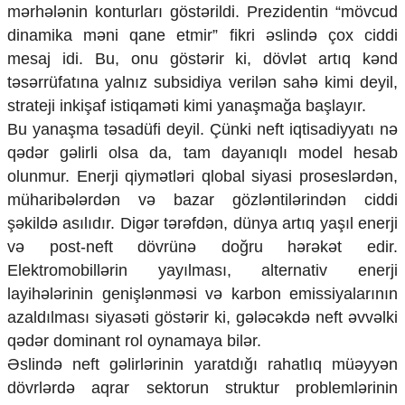
mərhələnin konturları göstərildi. Prezidentin “mövcud
dinamika məni qane etmir” fikri əslində çox ciddi
mesaj idi. Bu, onu göstərir ki, dövlət artıq kənd
təsərrüfatına yalnız subsidiya verilən sahə kimi deyil,
strateji inkişaf istiqaməti kimi yanaşmağa başlayır.
Bu yanaşma təsadüfi deyil. Çünki neft iqtisadiyyatı nə
qədər gəlirli olsa da, tam dayanıqlı model hesab
olunmur. Enerji qiymətləri qlobal siyasi proseslərdən,
müharibələrdən və bazar gözləntilərindən ciddi
şəkildə asılıdır. Digər tərəfdən, dünya artıq yaşıl enerji
və post-neft dövrünə doğru hərəkət edir.
Elektromobillərin yayılması, alternativ enerji
layihələrinin genişlənməsi və karbon emissiyalarının
azaldılması siyasəti göstərir ki, gələcəkdə neft əvvəlki
qədər dominant rol oynamaya bilər.
Əslində neft gəlirlərinin yaratdığı rahatlıq müəyyən
dövrlərdə aqrar sektorun struktur problemlərinin