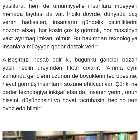
yaşlılara, həm də ümumiyyətlə insanlara müəyyən
mənada faydası da var. İndiki dövrdə, dünyada baş
verən hadisələri, insanların gündəlik çətinliklərini
nəzərə alsaq, hər kəsin çox iş görmək, hər məsələyə
vaxt ayırmaq imkanı olmur. Bu baxımdan texnologiya
insanlara müəyyən qədər dəstək verir".
A.Bəşirqızı hesab edir ki, bugünkü gənclər bəzən
yaşlı nəslin ürəyindən tikan çıxarır: "Amma eyni
zamanda gənclərin özünün də böyüklərin təcrübəsinə,
həyat görmüş insanların sözünə ehtiyacı var. Çünki nə
qədər texnologiya inkişaf etsə də, insanın yerini, onun
hissini, düşüncəsini və həyat təcrübəsini heç nə tam
əvəz edə bilmir".