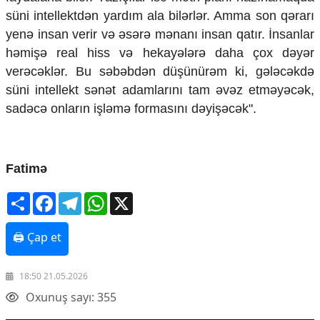
süni intellektdən yardım ala bilərlər. Amma son qərarı
yenə insan verir və əsərə mənanı insan qatır. İnsanlar
həmişə real hiss və hekayələrə daha çox dəyər
verəcəklər. Bu səbəbdən düşünürəm ki, gələcəkdə
süni intellekt sənət adamlarını tam əvəz etməyəcək,
sadəcə onların işləmə formasını dəyişəcək".
Fatimə
Share
Facebook
Telegram
WhatsApp
X
🖨 Çap et
18:50 21.05.2026
Oxunuş sayı: 355