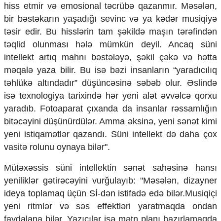
hiss etmir və emosional təcrübə qazanmır. Məsələn,
bir bəstəkarın yaşadığı sevinc və ya kədər musiqiyə
təsir edir. Bu hisslərin tam şəkildə maşın tərəfindən
təqlid olunması hələ mümkün deyil. Ancaq süni
intellekt artıq mahnı bəstələyə, şəkil çəkə və hətta
məqalə yaza bilir. Bu isə bəzi insanların “yaradıcılıq
təhlükə altındadır” düşüncəsinə səbəb olur. Əslində
isə texnologiya tarixində hər yeni alət əvvəlcə qorxu
yaradıb. Fotoaparat çıxanda da insanlar rəssamlığın
bitəcəyini düşünürdülər. Amma əksinə, yeni sənət kimi
yeni istiqamətlər qazandı. Süni intellekt də daha çox
vasitə rolunu oynaya bilər".
Mütəxəssis süni intellektin sənət sahəsinə hansı
yeniliklər gətirəcəyini vurğulayıb: "Məsələn, dizayner
ideya toplamaq üçün Sİ-dən istifadə edə bilər.Musiqiçi
yeni ritmlər və səs effektləri yaratmaqda ondan
faydalana bilər. Yazıçılar isə mətn planı hazırlamaqda