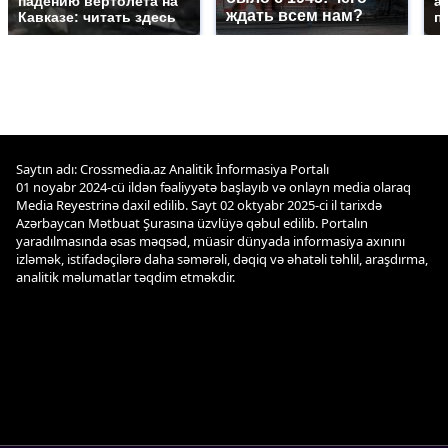
падению вертолета на
а
ждать всем нам?
Кавказе: читать здесь
п
Saytın adı: Crossmedia.az Analitik İnformasiya Portalı
01 noyabr 2024-cü ildən fəaliyyətə başlayıb və onlayn media olaraq
Media Reyestrinə daxil edilib. Sayt 02 oktyabr 2025-ci il tarixdə
Azərbaycan Mətbuat Şurasına üzvlüyə qəbul edilib. Portalın
yaradılmasında əsas məqsəd, müasir dünyada informasiya axınını
izləmək, istifadəçilərə daha səmərəli, dəqiq və əhatəli təhlil, araşdırma,
analitik məlumatlar təqdim etməkdir.