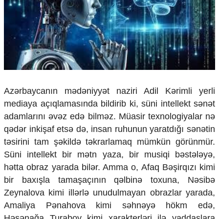
Çarpaz baxış
Təhlil
Siyasi
Geosiyasi
İqtisadi
Sosioloji
Araşdırma
Azərbaycanın mədəniyyət naziri Adil Kərimli yerli
Multimedia
mediaya açıqlamasında bildirib ki, süni intellekt sənət
Foto
adamlarını əvəz edə bilməz. Müasir texnologiyalar nə
Video
qədər inkişaf etsə də, insan ruhunun yaratdığı sənətin
İnfoqrafika
təsirini tam şəkildə təkrarlamaq mümkün görünmür.
Podcast
Süni intellekt bir mətn yaza, bir musiqi bəstələyə,
Humanitar
hətta obraz yarada bilər. Amma o, Afaq Bəşirqızı kimi
bir baxışla tamaşaçının qəlbinə toxuna, Nəsibə
Elm və təhsil
Zeynalova kimi illərlə unudulmayan obrazlar yarada,
Mədəniyyət
Diaspor
Amaliya Pənahova kimi səhnəyə hökm edə,
Yüksəliş hekayəsi
Həsənağa Turabov kimi xarakterləri ilə yaddaşlara