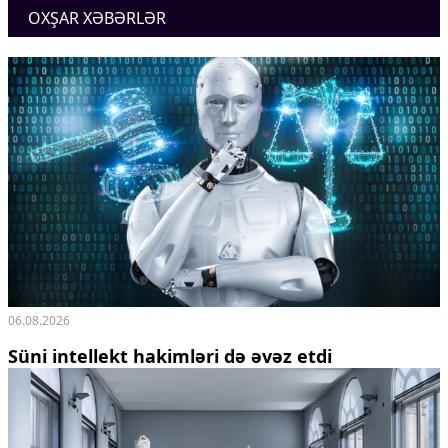
OXŞAR XƏBƏRLƏR
06.08.2026
Süni intellekt hakimləri də əvəz etdi