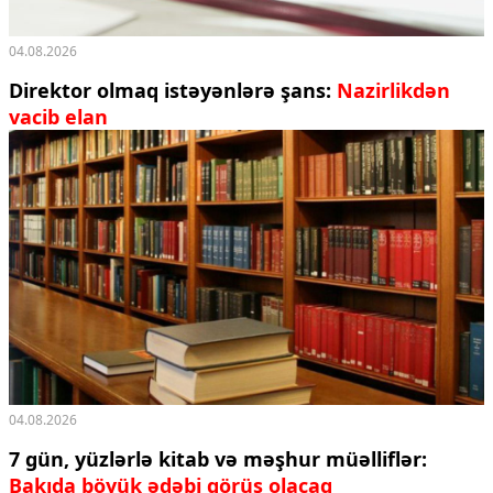
04.08.2026
Direktor olmaq istəyənlərə şans:
Nazirlikdən
vacib elan
04.08.2026
7 gün, yüzlərlə kitab və məşhur müəlliflər:
Bakıda böyük ədəbi görüş olacaq