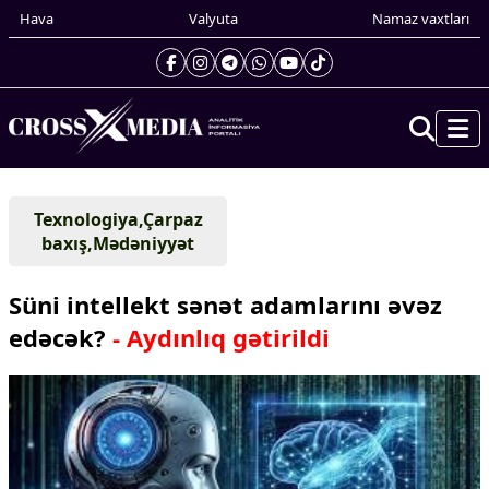
Hava
Valyuta
Namaz vaxtları
Prezidentin gündəliyi
Texnologiya,Çarpaz
Gündəm
baxış,Mədəniyyət
Dünya
Xarici xəbərlər
Süni intellekt sənət adamlarını əvəz
Cənubi Qafqaz
edəcək?
- Aydınlıq gətirildi
Türk Dünyası
Yaxın Şərq
Avropa
Amerika
Asiya
Afrika