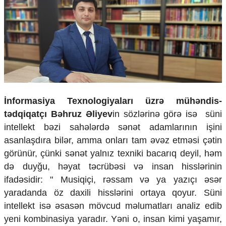
İnformasiya Texnologiyaları üzrə mühəndis-
tədqiqatçı Bəhruz Əliyev
in sözlərinə görə isə süni
intellekt bəzi sahələrdə sənət adamlarının işini
asanlaşdıra bilər, amma onları tam əvəz etməsi çətin
görünür, çünki sənət yalnız texniki bacarıq deyil, həm
də duyğu, həyat təcrübəsi və insan hisslərinin
ifadəsidir: " Musiqiçi, rəssam və ya yazıçı əsər
yaradanda öz daxili hisslərini ortaya qoyur. Süni
intellekt isə əsasən mövcud məlumatları analiz edib
yeni kombinasiya yaradır. Yəni o, insan kimi yaşamır,