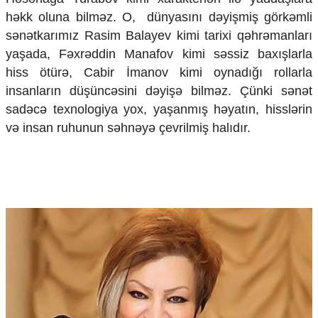
Mədəniyyətimizin Zəfəri
həkk oluna bilməz. O, dünyasını dəyişmiş görkəmli
Zəfər Diasporu
sənətkarımız Rasim Balayev kimi tarixi qəhrəmanları
Səhiyyə
yaşada, Fəxrəddin Manafov kimi səssiz baxışlarla
Ailə və uşaq
Turizm
hiss ötürə, Cabir İmanov kimi oynadığı rollarla
insanların düşüncəsini dəyişə bilməz. Çünki sənət
İqtisadiyyat
sadəcə texnologiya yox, yaşanmış həyatın, hisslərin
İqtisadi xəbərlər
və insan ruhunun səhnəyə çevrilmiş halıdır.
Energetika
Neft-qaz
Əmək və sosial siyasət
Kənd təsərrüfatı
Hərbi sənaye
Telekommunikasiya və nəqliyyat
COP29
Cəmiyyət
Crossmedia.az - 1 yaş
Siyasət
Məhkəmə və hüquq