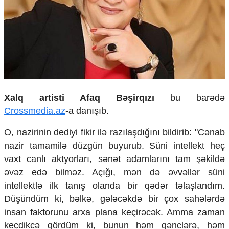
Ekologiya
Zəfər - 5
Gənclər və İdman
Media və QHT
Hadisə
Sağlamlıq
Sosium
Mənəvi dəyərlər
Xalq artisti Afaq Bəşirqızı
bu barədə
Texnologiya
Crossmedia.az
-a danışıb.
Mətbuat-150
Əlaqə
O, nazirinin dediyi fikir ilə razılaşdığını bildirib: "Cənab
nazir tamamilə düzgün buyurub. Süni intellekt heç
Missiyamız
vaxt canlı aktyorları, sənət adamlarını tam şəkildə
əvəz edə bilməz. Açığı, mən də əvvəllər süni
intellektlə ilk tanış olanda bir qədər təlaşlandım.
Düşündüm ki, bəlkə, gələcəkdə bir çox sahələrdə
insan faktorunu arxa plana keçirəcək. Amma zaman
keçdikcə gördüm ki, bunun həm gənclərə, həm