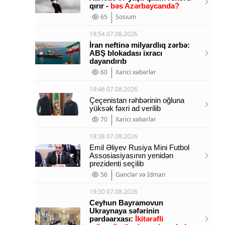
qırır -
bəs Azərbaycanda?
65
Sosium
19:54 07.08.2026
İran neftinə milyardlıq zərbə:
ABŞ blokadası ixracı
dayandırıb
60
Xarici xəbərlər
19:46 07.08.2026
Çeçenistan rəhbərinin oğluna
yüksək fəxri ad verilib
70
Xarici xəbərlər
19:38 07.08.2026
Emil Əliyev Rusiya Mini Futbol
Assosiasiyasının yenidən
prezidenti seçilib
56
Gənclər və İdman
19:30 07.08.2026
Ceyhun Bayramovun
Ukraynaya səfərinin
pərdəarxası:
İkitərəfli