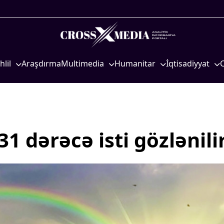
hlil
Araşdırma
Multimedia
Humanitar
İqtisadiyyat
iyasi
Foto
Elm və təhsil
İqtisadi xəbərlər
eosiyasi
Video
Mədəniyyət
Energetika
qtisadi
İnfoqrafika
Diaspor
Neft-qaz
osioloji
Podcast
Yüksəliş hekayəsi
Əmək və sosial si
 dərəcə isti gözlənili
Mədəniyyətimizin Zəfəri
Kənd təsərrüfatı
Zəfər Diasporu
Hərbi sənaye
Səhiyyə
Telekommunikasiy
nəqliyyat
Ailə və uşaq
COP29
Turizm