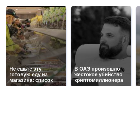
Не ешьте эту
В ОАЭ произошло
готовую еду из
жестокое убийство
магазина: список
криптомиллионера