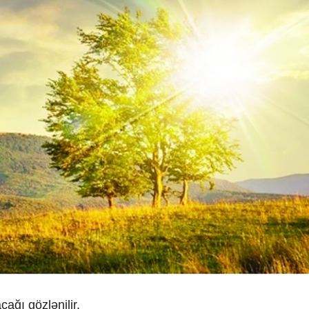
xalq İnvestisiya
Azərbaycanın Malayziyadakı səfi
t Komitəsi yaradılıb
çağırılıb, yenisi təyin olunub
ağı gözlənilir.