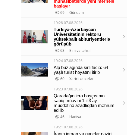
münasibətlərdə yeni mərhələ
başlayır
69
Gündəm
19:28 07.08.2026
Türkiyə-Azərbaycan
Universitetinin rektoru
yüksəkballı abituriyentlərlə
görüşüb
63
Elm və təhsil
19:24 07.08.2026
Alp buzlağında sirli faciə: 64
yaşlı turist həyatını itirib
60
Xarici xəbərlər
19:23 07.08.2026
Qaradağın icra başçısının
sabiq müavini 1 il 3 ay
müddətinə azadlıqdan məhrum
edilib
46
Hadisə
19:21 07.08.2026
İranın idman və gənclər naziri