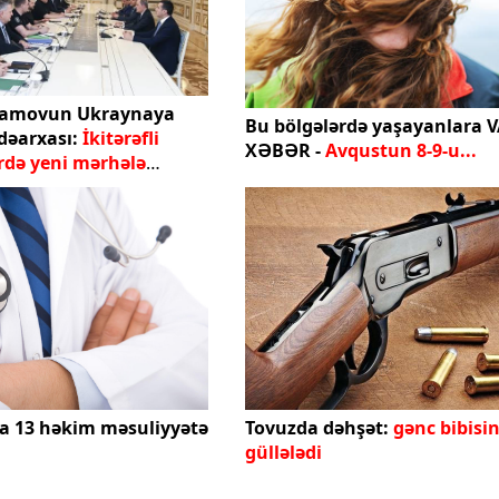
ramovun Ukraynaya
Bu bölgələrdə yaşayanlara 
dəarxası:
İkitərəfli
XƏBƏR -
Avqustun 8-9-u...
rdə yeni mərhələ
a 13 həkim məsuliyyətə
Tovuzda dəhşət:
gənc bibisin
güllələdi