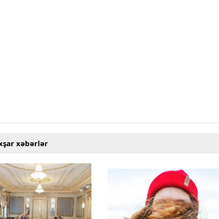
xşar xəbərlər