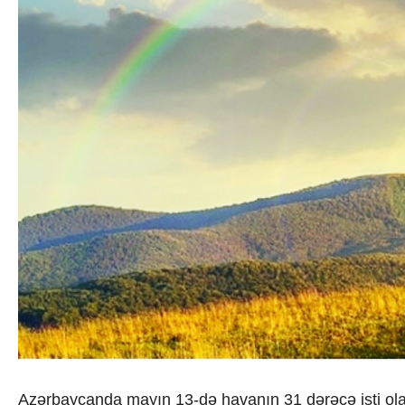
Azərbaycan Beynəl
Siyasi
Forumunun Təşkila
Geosiyasi
İqtisadi
Sosioloji
Araşdırma
Multimedia
Foto
Video
İnfoqrafika
Podcast
Humanitar
Elm və təhsil
Mədəniyyət
Diaspor
Yüksəliş hekayəsi
Mədəniyyətimizin Zəfəri
Zəfər Diasporu
Səhiyyə
Ailə və uşaq
Turizm
Azərbaycanda mayın 13-də havanın 31 dərəcə isti olac