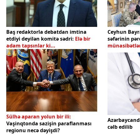
Baş redaktorla debatdan imtina
Ceyhun Bay
etdiyi deyilən komitə sədri:
Elə bir
səfərinin pər
adam tapsınlar ki...
münasibətlə
başlayır
Sülhə aparan yolun bir ili:
Azərbaycand
Vaşinqtonda sazişin paraflanması
cəlb edilib
regionu necə dəyişdi?