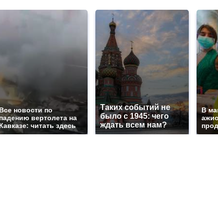
Таких событий не
Все новости по
В ма
было с 1945: чего
падению вертолета на
ажио
ждать всем нам?
Кавказе: читать здесь
прод