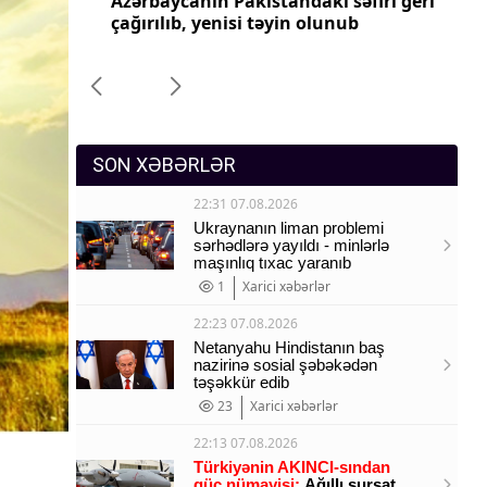
ri geri
Azərbaycanın Pakistandakı səfiri geri
Az
Sosium
çağırılıb, yenisi təyin olunub
ça
Mənəvi dəyərlər
Texnologiya
Mətbuat-150
SON XƏBƏRLƏR
22:31 07.08.2026
Ukraynanın liman problemi
sərhədlərə yayıldı - minlərlə
maşınlıq tıxac yaranıb
1
Xarici xəbərlər
22:23 07.08.2026
Netanyahu Hindistanın baş
nazirinə sosial şəbəkədən
təşəkkür edib
23
Xarici xəbərlər
22:13 07.08.2026
Türkiyənin AKINCI-sından
güc nümayişi:
Ağıllı sursat