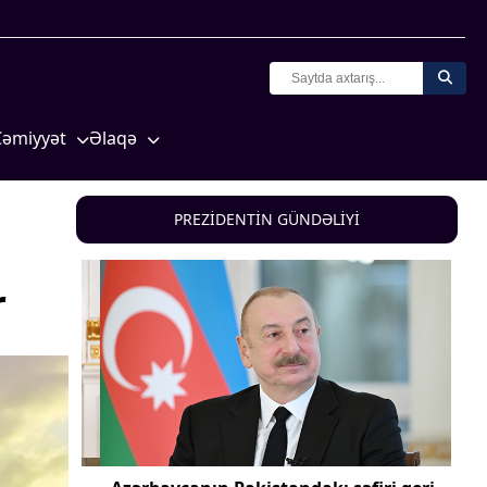
Cəmiyyət
Əlaqə
Crossmedia.az - 1 yaş
Missiyamız
Siyasət
PREZİDENTİN GÜNDƏLİYİ
Məhkəmə və hüquq
yasət
Ekologiya
r
Zəfər - 5
Gənclər və İdman
a və
Media və QHT
Hadisə
Sağlamlıq