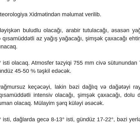
eteorologiya Xidmətindən məlumat verilib.
əyişkən buludlu olacağı, arabir tutulacağı, əsasən y
də qısamüddətli az yağış yağacağı, şimşək çaxacağı ehtim
unacaq.
° isti olacaq. Atmosfer təzyiqi 755 mm civə sütununda
ündüz 45-50 % təşkil edəcək.
ağmursuz keçəcəyi, lakin bəzi dağlıq və dağətəyi ra
də qısamüddətli intensiv olacağı, şimşək çaxacağı, dolu 
duman olacaq. Mülayim şərq küləyi əsəcək.
isti, dağlarda gecə 8-13° isti, gündüz 17-22°, bəzi yerl