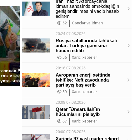
İranlı nazir: Azərbaycanla
idman sahəsində əməkdaşlığın
genişləndirilməsini vacib hesab
edirəm
52
Gənclər və İdman
20:24 07.08.2026
Rusiya sahillərində təhlükəli
anlar: Türkiyə gəmisinə
hücum edilib
56
Xarici xəbərlər
СМИ: В Химках на
20:16 07.08.2026
полицейскую
Где буд
газинах России
машину напали и
презид
Avropanın enerji xəttində
таж из-за этого
təhlükə: Neft zavodunda
подожгли.
России:
укта: что купить?
partlayış baş verib
59
Xarici xəbərlər
20:08 07.08.2026
Qətər ˝Ənsarullah˝ın
hücumlarını pisləyib
67
Xarici xəbərlər
20:00 07.08.2026
Xaricdə 97 yaşlı qadın rekord