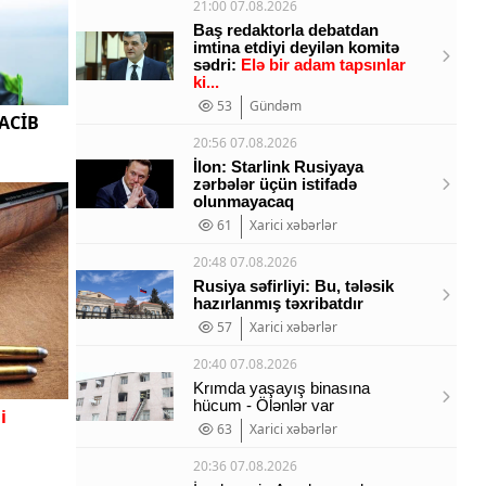
21:00 07.08.2026
Baş redaktorla debatdan
imtina etdiyi deyilən komitə
sədri:
Elə bir adam tapsınlar
ki...
53
Gündəm
VACİB
20:56 07.08.2026
İlon: Starlink Rusiyaya
zərbələr üçün istifadə
olunmayacaq
61
Xarici xəbərlər
20:48 07.08.2026
Rusiya səfirliyi: Bu, tələsik
hazırlanmış təxribatdır
57
Xarici xəbərlər
20:40 07.08.2026
Krımda yaşayış binasına
hücum - Ölənlər var
i
63
Xarici xəbərlər
20:36 07.08.2026