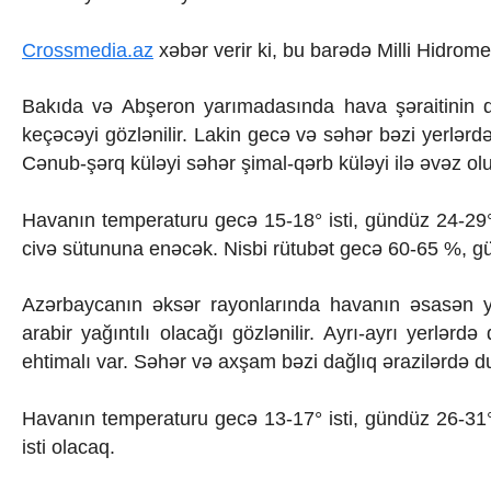
İqtisadiyyat
İqtisadi xəbərlər
Crossmedia.az
xəbər verir ki, bu barədə Milli Hidrom
Energetika
Neft-qaz
Əmək və sosial siyasət
Bakıda və Abşeron yarımadasında hava şəraitinin d
Kənd təsərrüfatı
keçəcəyi gözlənilir. Lakin gecə və səhər bəzi yerlər
Hərbi sənaye
Cənub-şərq küləyi səhər şimal-qərb küləyi ilə əvəz ol
Telekommunikasiya və nəqliyyat
COP29
Havanın temperaturu gecə 15-18° isti, gündüz 24-29
Cəmiyyət
Crossmedia.az - 1 yaş
civə sütununa enəcək. Nisbi rütubət gecə 60-65 %, g
Siyasət
Məhkəmə və hüquq
Azərbaycanın əksər rayonlarında havanın əsasən y
Ekologiya
arabir yağıntılı olacağı gözlənilir. Ayrı-ayrı yerlər
Zəfər - 5
ehtimalı var. Səhər və axşam bəzi dağlıq ərazilərdə 
Gənclər və İdman
Media və QHT
Hadisə
Havanın temperaturu gecə 13-17° isti, gündüz 26-31° 
Sağlamlıq
isti olacaq.
Sosium
Mənəvi dəyərlər