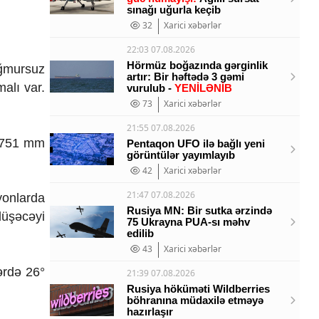
sınağı uğurla keçib
32
Xarici xəbərlər
22:03 07.08.2026
Hörmüz boğazında gərginlik
ağmursuz
artır: Bir həftədə 3 gəmi
alı var.
vurulub -
YENİLƏNİB
73
Xarici xəbərlər
21:55 07.08.2026
n 751 mm
Pentaqon UFO ilə bağlı yeni
görüntülər yayımlayıb
42
Xarici xəbərlər
21:47 07.08.2026
yonlarda
Rusiya MN: Bir sutka ərzində
düşəcəyi
75 Ukrayna PUA-sı məhv
edilib
43
Xarici xəbərlər
ərdə 26°
21:39 07.08.2026
Rusiya höküməti Wildberries
böhranına müdaxilə etməyə
hazırlaşır