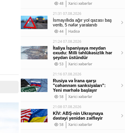
48
Xarici xəbərlər
21:31 07.08.2026
İsmayıllıda ağır yol qəzası baş
verib, 5 nəfər yaralanıb
44
Hadisə
21:24 07.08.2026
İtaliya İspaniyaya meydan
oxudu: Milli təhlükəsizlik hər
şeydən üstündür
53
Xarici xəbərlər
21:16 07.08.2026
Rusiya və İrana qarşı
"cəhənnəm sanksiyaları":
Yeni mərhələ başlayır
58
Xarici xəbərlər
21:08 07.08.2026
KİV: ABŞ-nin Ukraynaya
dəstəyi yenidən zəifləyir
58
Xarici xəbərlər