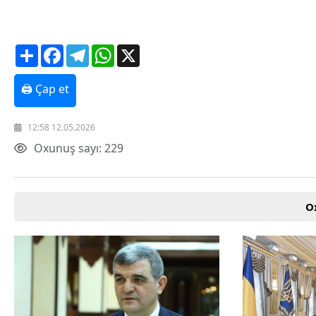
Texnologiya
Mətbuat-150
Əlaqə
Share
Facebook
Telegram
WhatsApp
X
Missiyamız
🖨 Çap et
12:58 12.05.2026
Oxunuş sayı: 229
O