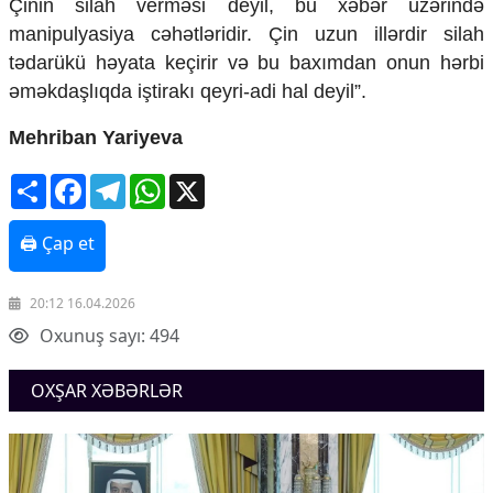
Çinin silah verməsi deyil, bu xəbər üzərində
Ekologiya
manipulyasiya cəhətləridir. Çin uzun illərdir silah
Zəfər - 5
tədarükü həyata keçirir və bu baxımdan onun hərbi
Gənclər və İdman
əməkdaşlıqda iştirakı qeyri-adi hal deyil”.
Media və QHT
Hadisə
Mehriban Yariyeva
Sağlamlıq
Sosium
Share
Facebook
Telegram
WhatsApp
X
Mənəvi dəyərlər
Texnologiya
Mətbuat-150
🖨 Çap et
Əlaqə
20:12 16.04.2026
Missiyamız
Oxunuş sayı: 494
OXŞAR XƏBƏRLƏR