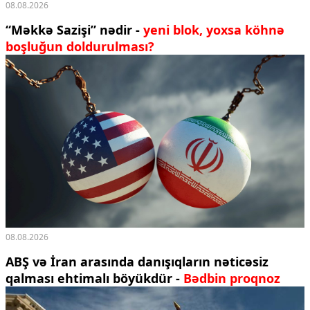
08.08.2026
“Məkkə Sazişi” nədir -
yeni blok, yoxsa köhnə
boşluğun doldurulması?
08.08.2026
ABŞ və İran arasında danışıqların nəticəsiz
qalması ehtimalı böyükdür -
Bədbin proqnoz