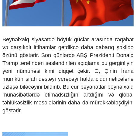
Çarpaz baxış
Təhlil
Siyasi
Geosiyasi
İqtisadi
Beynəlxalq siyasətdə böyük güclər arasında rəqabət
Sosioloji
və qarşılıqlı ittihamlar getdikcə daha qabarıq şəkildə
Araşdırma
özünü göstərir. Son günlərdə ABŞ Prezidenti Donald
Multimedia
Tramp tərəfindən səsləndirilən açıqlama bu gərginliyin
Foto
yeni nümunəsi kimi diqqət çəkir. O, Çinin İrana
Video
mümkün silah dəstəyi verəcəyi halda ciddi nəticələrlə
İnfoqrafika
üzləşə biləcəyini bildirib. Bu cür bəyanatlar beynəlxalq
Podcast
münasibətlərdə etimadsızlığın artdığını və qlobal
Humanitar
təhlükəsizlik məsələlərinin daha da mürəkkəbləşdiyini
göstərir.
Elm və təhsil
Mədəniyyət
Diaspor
Yüksəliş hekayəsi