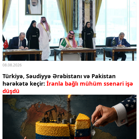
08.08.2026
Türkiyə, Səudiyyə Ərəbistanı və Pakistan
hərəkətə keçir:
İranla bağlı mühüm ssenari işə
düşdü