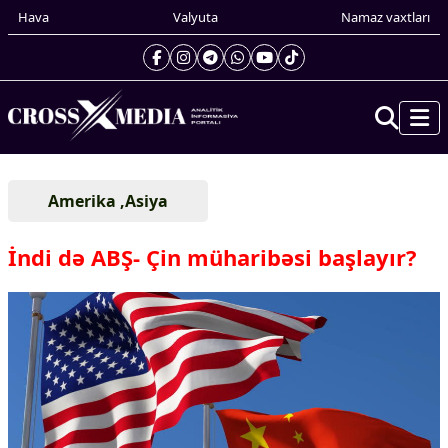
Hava
Valyuta
Namaz vaxtları
Prezidentin gündəliyi
Amerika ,Asiya
Gündəm
Dünya
İndi də ABŞ- Çin müharibəsi başlayır?
Xarici xəbərlər
Cənubi Qafqaz
Türk Dünyası
Yaxın Şərq
Avropa
Amerika
Asiya
Afrika