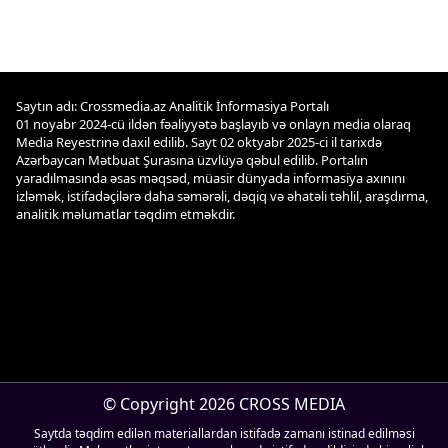
Saytın adı: Crossmedia.az Analitik İnformasiya Portalı
01 noyabr 2024-cü ildən fəaliyyətə başlayıb və onlayn media olaraq
Media Reyestrinə daxil edilib. Sayt 02 oktyabr 2025-ci il tarixdə
Azərbaycan Mətbuat Şurasına üzvlüyə qəbul edilib. Portalın
yaradılmasında əsas məqsəd, müasir dünyada informasiya axınını
izləmək, istifadəçilərə daha səmərəli, dəqiq və əhatəli təhlil, araşdırma,
analitik məlumatlar təqdim etməkdir.
© Copyright 2026 CROSS MEDIA
Saytda təqdim edilən materiallardan istifadə zamanı istinad edilməsi