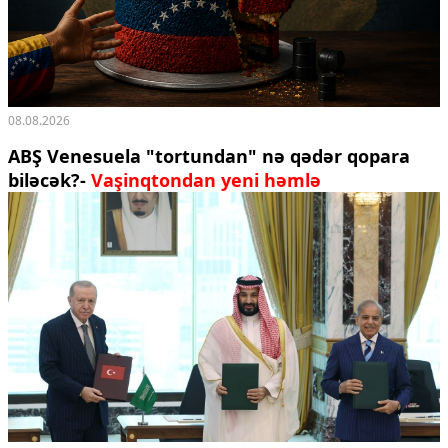
08.08.2026
ABŞ Venesuela "tortundan" nə qədər qopara
biləcək?-
Vaşinqtondan yeni həmlə