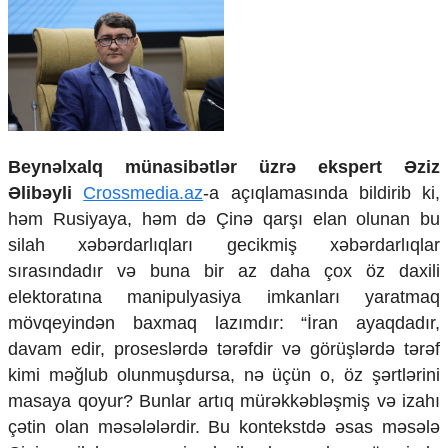
Mədəniyyətimizin Zəfəri
Zəfər Diasporu
Səhiyyə
Ailə və uşaq
Turizm
İqtisadiyyat
Beynəlxalq münasibətlər üzrə ekspert Əziz
İqtisadi xəbərlər
Əlibəyli
Crossmedia.az
-a açıqlamasında bildirib ki,
Energetika
Neft-qaz
həm Rusiyaya, həm də Çinə qarşı elan olunan bu
Əmək və sosial siyasət
silah xəbərdarlıqları gecikmiş xəbərdarlıqlar
Kənd təsərrüfatı
sırasındadır və buna bir az daha çox öz daxili
Hərbi sənaye
elektoratına manipulyasiya imkanları yaratmaq
Telekommunikasiya və nəqliyyat
mövqeyindən baxmaq lazımdır: “İran ayaqdadır,
COP29
davam edir, proseslərdə tərəfdir və görüşlərdə tərəf
Cəmiyyət
kimi məğlub olunmuşdursa, nə üçün o, öz şərtlərini
masaya qoyur? Bunlar artıq mürəkkəbləşmiş və izahı
Crossmedia.az - 1 yaş
Siyasət
çətin olan məsələlərdir. Bu kontekstdə əsas məsələ
Məhkəmə və hüquq