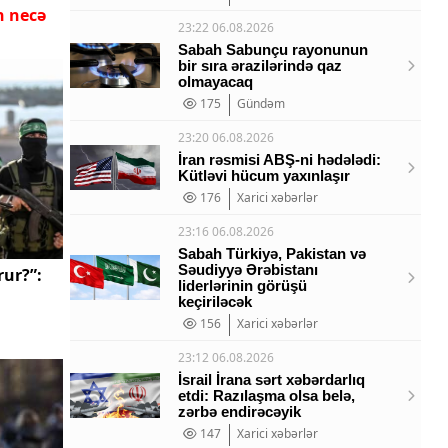
n necə
23:22 06.08.2026
Sabah Sabunçu rayonunun
bir sıra ərazilərində qaz
olmayacaq
175
Gündəm
23:20 06.08.2026
İran rəsmisi ABŞ-ni hədələdi:
Kütləvi hücum yaxınlaşır
176
Xarici xəbərlər
23:16 06.08.2026
Sabah Türkiyə, Pakistan və
Səudiyyə Ərəbistanı
rur?”:
liderlərinin görüşü
keçiriləcək
156
Xarici xəbərlər
23:12 06.08.2026
İsrail İrana sərt xəbərdarlıq
etdi: Razılaşma olsa belə,
zərbə endirəcəyik
147
Xarici xəbərlər