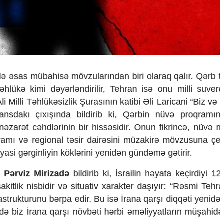
tdə əsas mübahisə mövzularından biri olaraq qalır. Qərb 
hlükə kimi dəyərləndirilir, Tehran isə onu milli suver
Ali Milli Təhlükəsizlik Şurasının katibi Əli Laricani “Biz 
nsdakı çıxışında bildirib ki, Qərbin nüvə proqramı
nəzarət cəhdlərinin bir hissəsidir. Onun fikrincə, nüvə 
amı və regional təsir dairəsini müzakirə mövzusuna çev
yasi gərginliyin köklərini yenidən gündəmə gətirir.
i Pərviz Mirizadə
bildirib ki, İsrailin həyata keçirdiyi 
kitlik nisbidir və situativ xarakter daşıyır: “Rəsmi Teh
trukturunu bərpa edir. Bu isə İrana qarşı diqqəti yenidən
biz İrana qarşı növbəti hərbi əməliyyatların müşahidə