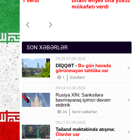
İlham Əliyev ona yüksək dövlət
Pr
Sosium
mükafatı verdi
ye
Mənəvi dəyərlər
Texnologiya
Mətbuat-150
SON XƏBƏRLƏR
09:28 07.08.2026
DİQQƏT -
Bu gün havada
görünməyən təhlükə var
1
Gündəm
09:24 07.08.2026
Rusiya XİN: Sanksilərə
baxmayaraq işimizi davam
etdiririk
24
Xarici xəbərlər
09:21 07.08.2026
Tailand məktəbində atışma:
Ölənlər var