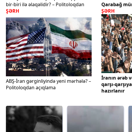
bir-biri ilə əlaqəlidir? – Politoloqdan
Qarabağ müna
ŞƏRH
ŞƏRH
İranın ərəb v
ABŞ-İran gərginliyində yeni mərhələ? –
qarşı-qarşıy
Politoloqdan açıqlama
hazırlanır