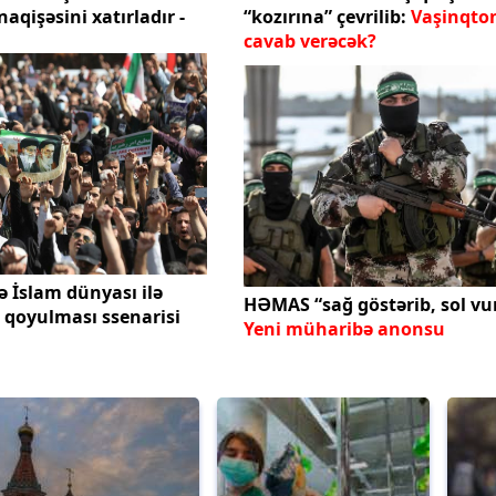
qişəsini xatırladır -
“kozırına” çevrilib:
Vaşinqto
cavab verəcək?
ə İslam dünyası ilə
HƏMAS “sağ göstərib, sol vu
a qoyulması ssenarisi
Yeni müharibə anonsu