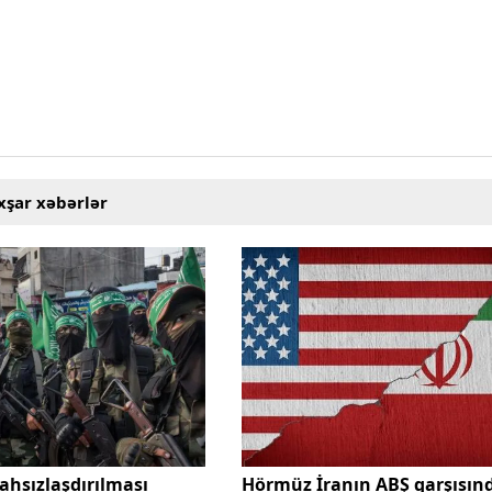
xşar xəbərlər
ahsızlaşdırılması
Hörmüz İranın ABŞ qarşısın