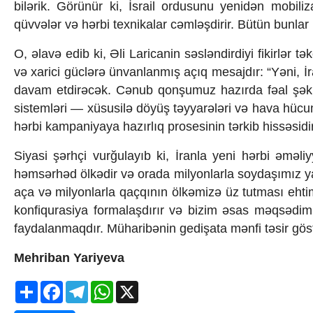
bilərik. Görünür ki, İsrail ordusunu yenidən mobili
Texnologiya
qüvvələr və hərbi texnikalar cəmləşdirir. Bütün bunlar
Mətbuat-150
Əlaqə
O, əlavə edib ki, Əli Laricanin səsləndirdiyi fikirlər t
Missiyamız
və xarici güclərə ünvanlanmış açıq mesajdır: “Yəni, İra
davam etdirəcək. Cənub qonşumuz hazırda fəal şəkild
sistemləri — xüsusilə döyüş təyyarələri və hava hüc
hərbi kampaniyaya hazırlıq prosesinin tərkib hissəsidir
Siyasi şərhçi vurğulayıb ki, İranla yeni hərbi əməli
həmsərhəd ölkədir və orada milyonlarla soydaşımız y
aça və milyonlarla qaçqının ölkəmizə üz tutması ehtim
konfiqurasiya formalaşdırır və bizim əsas məqsədimi
faydalanmaqdır. Müharibənin gedişata mənfi təsir göst
Mehriban Yariyeva
Share
Facebook
Telegram
WhatsApp
X