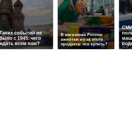
СМИ
Таких событий не
пол
В магазинах России
было с 1945: чего
маш
ажиотаж из-за этого
ждать всем нам?
под
продукта: что купить?