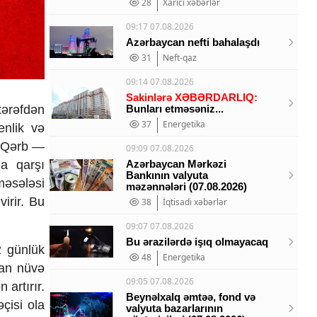
28
Xarici xəbərlər
09:17 07.08.2026
Azərbaycan nefti bahalaşdı
31
Neft-qaz
09:14 07.08.2026
Sakinlərə XƏBƏRDARLIQ:
tərəfdən
Bunları etməsəniz...
37
Energetika
enlik və
və Qərb —
09:09 07.08.2026
na qarşı
Azərbaycan Mərkəzi
Bankının valyuta
məsələsi
məzənnələri (07.08.2026)
irir. Bu
38
İqtisadi xəbərlər
09:07 07.08.2026
Bu ərazilərdə işıq olmayacaq
12 günlük
48
Energetika
ran nüvə
09:05 07.08.2026
 artırır.
Beynəlxalq əmtəə, fond və
çisi ola
valyuta bazarlarının