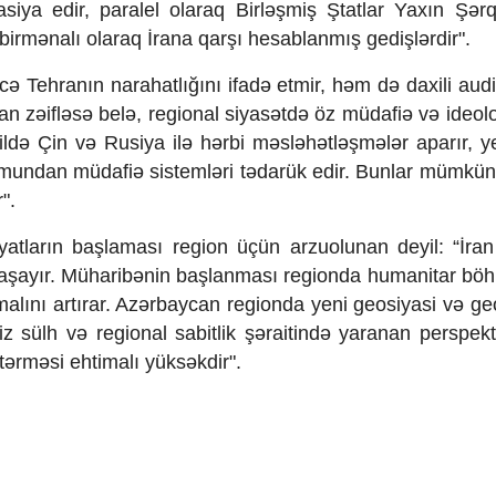
zasiya edir, paralel olaraq Birləşmiş Ştatlar Yaxın Şər
 birmənalı olaraq İrana qarşı hesablanmış gedişlərdir".
əkcə Tehranın narahatlığını ifadə etmir, həm də daxili aud
n zəifləsə belə, regional siyasətdə öz müdafiə və ideoloj
ə Çin və Rusiya ilə hərbi məsləhətləşmələr aparır, ye
umundan müdafiə sistemləri tədarük edir. Bunlar mümkün
".
yyatların başlaması region üçün arzuolunan deyil: “İran
aşayır. Müharibənin başlanması regionda humanitar böh
alını artırar. Azərbaycan regionda yeni geosiyasi və geo
z sülh və regional sabitlik şəraitində yaranan perspekt
ərməsi ehtimalı yüksəkdir".