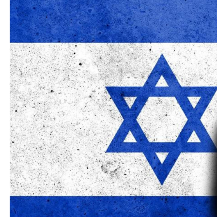
Azərbaycanın Avr
Siyasi
daimi nümayəndəsi
Geosiyasi
İqtisadi
Sosioloji
Araşdırma
Multimedia
Foto
Video
İnfoqrafika
Podcast
Humanitar
Elm və təhsil
Mədəniyyət
Diaspor
Yüksəliş hekayəsi
Mədəniyyətimizin Zəfəri
Zəfər Diasporu
Səhiyyə
Ailə və uşaq
Turizm