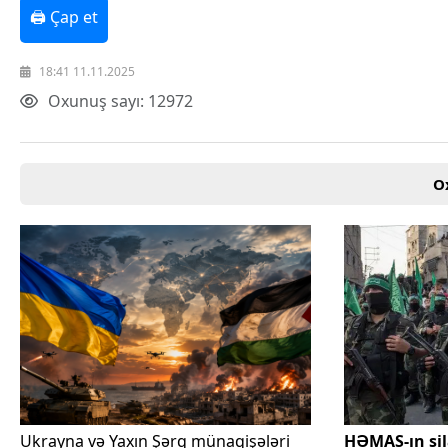
🖨 Çap et
18:41 11.11.2025
Oxunuş sayı: 12972
O
Ukrayna və Yaxın Şərq münaqişələri
HƏMAS-ın sil