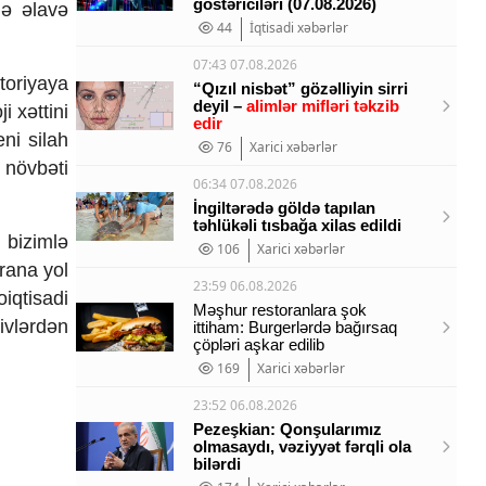
göstəriciləri (07.08.2026)
qə əlavə
44
İqtisadi xəbərlər
07:43 07.08.2026
itoriyaya
“Qızıl nisbət” gözəlliyin sirri
deyil –
alimlər mifləri təkzib
i xəttini
edir
ni silah
76
Xarici xəbərlər
 növbəti
06:34 07.08.2026
İngiltərədə göldə tapılan
təhlükəli tısbağa xilas edildi
 bizimlə
106
Xarici xəbərlər
rana yol
23:59 06.08.2026
iqtisadi
Məşhur restoranlara şok
ivlərdən
ittiham: Burgerlərdə bağırsaq
çöpləri aşkar edilib
169
Xarici xəbərlər
23:52 06.08.2026
Pezeşkian: Qonşularımız
olmasaydı, vəziyyət fərqli ola
bilərdi