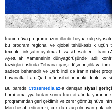
İqtisadiyyat
İqtisadi xəbərlər
Energetika
Neft-qaz
Əmək və sosial siyasət
Kənd təsərrüfatı
Hərbi sənaye
İranın nüvə proqramı uzun illərdir beynəlxalq siyasə
Telekommunikasiya və nəqliyyat
bu proqram regional və qlobal təhlükəsizlik üçün tə
COP29
Cəmiyyət
texnoloji inkişafın ayrılmaz hissəsi hesab edir. İranın 
Crossmedia.az - 1 yaş
Ayətullah Xameneinin dünyagörüşündə” adlı konfra
Siyasət
təzyiqləri əslində Tehrana qarşı düşmənçilik və tam 
Məhkəmə və hüquq
sadəcə bəhanədir və Qərb indi də İranın raket proqr
Ekologiya
bəyanatlar İran–Qərb münasibətlərindəki ideoloji və si
Zəfər - 5
Gənclər və İdman
Bu barədə
Crossmedia.az
-a danışan
siyasi şərhç
Media və QHT
hərbi əməliyyatlardan sonra İran ətrafında yaranan sa
Hadisə
Sağlamlıq
proqramından geri çəkilmir və zərər görmüş nüvə infras
Sosium
Mən hesab edirəm ki, çox da uzaq olmayan gələcəkdə 
Mənəvi dəyərlər