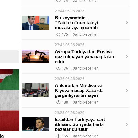
174
Xarici xəbərlər
23:44 06.08.2026
Bu xəyanətdir -
“Yabloko”nun taleyi
müzakirəyə çıxarılıb
175
Xarici xəbərlər
23:42 06.08.2026
Avropa Türkiyədən Rusiya
qazı olmayan yanacaq tələb
edib
176
Xarici xəbərlər
23:36 06.08.2026
Ankaradan Moskva və
Kiyevə mesaj: Xəzərdə
gərginliyi artırmayın
188
Xarici xəbərlər
23:28 06.08.2026
İsraildən Türkiyəyə sərt
ittiham: Suriyada hərbi
bazalar qurulur
da
165
Xarici xəbərlər