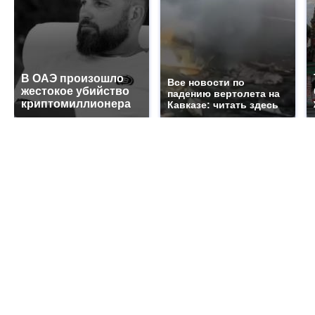
В ОАЭ произошло
Все новости по
жестокое убийство
падению вертолета на
криптомиллионера
Кавказе: читать здесь