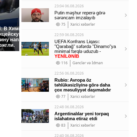
23:04 06.08.2026
Putin məşhur reperə görə
sərəncam imzalayıb
75
Xarici xəbərlər
: В Химках на
ицейскую
Где будет встреча
Такую з
22:59 06.08.2026
ину напали и
президентов США и
никто не
UEFA Konfrans Liqası:
ожгли.
России: Европа?
так?!
"Qarabağ" səfərdə "Dinamo"ya
minimal fərqlə uduzub -
YENİLƏNİB
116
Gənclər və İdman
22:56 06.08.2026
Rubio: Avropa öz
təhlükəsizliyinə görə daha
çox məsuliyyət daşımalıdır
77
Xarici xəbərlər
22:48 06.08.2026
Argentinalılar yeni torpaq
islahatına etiraz etdi
83
Xarici xəbərlər
22:40 06.08.2026