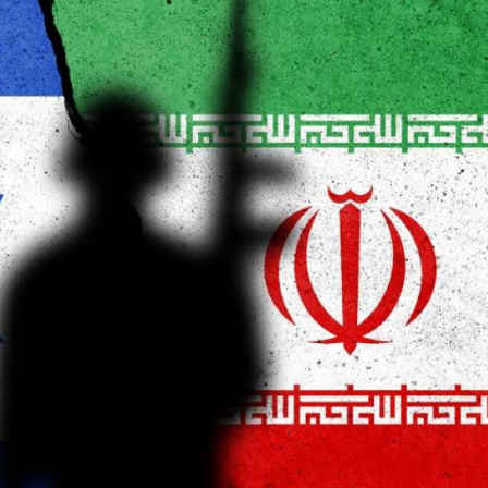
opa Şurası yanında
Prezident mühüm qərar verdi
 geri çağırılıb