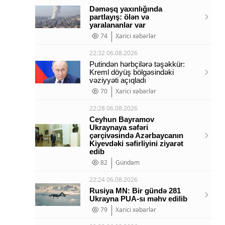
Dəməşq yaxınlığında
partlayış: ölən və
yaralananlar var
74
Xarici xəbərlər
22:32 06.08.2026
Putindən hərbçilərə təşəkkür:
Kreml döyüş bölgəsindəki
vəziyyəti açıqladı
70
Xarici xəbərlər
22:28 06.08.2026
Ceyhun Bayramov
Ukraynaya səfəri
çərçivəsində Azərbaycanın
Kiyevdəki səfirliyini ziyarət
edib
82
Gündəm
22:24 06.08.2026
Rusiya MN: Bir gündə 281
Ukrayna PUA-sı məhv edilib
79
Xarici xəbərlər