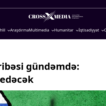
hlil
Araşdırma
Multimedia
Humanitar
İqtisadiyyat
iyasi
Foto
Elm və təhsil
İqtisadi xəbərlər
eosiyasi
Video
Mədəniyyət
Energetika
qtisadi
İnfoqrafika
Diaspor
Neft-qaz
osioloji
Podcast
Yüksəliş hekayəsi
Əmək və sosial si
aribəsi gündəmdə:
Mədəniyyətimizin Zəfəri
Kənd təsərrüfatı
 edəcək
Zəfər Diasporu
Hərbi sənaye
Səhiyyə
Telekommunikasiy
nəqliyyat
Ailə və uşaq
COP29
Turizm