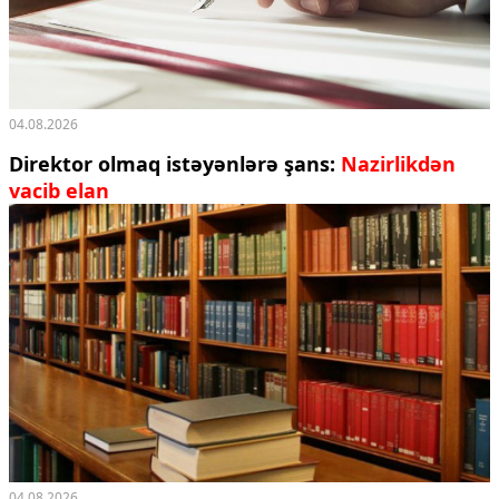
04.08.2026
Direktor olmaq istəyənlərə şans:
Nazirlikdən
vacib elan
04.08.2026