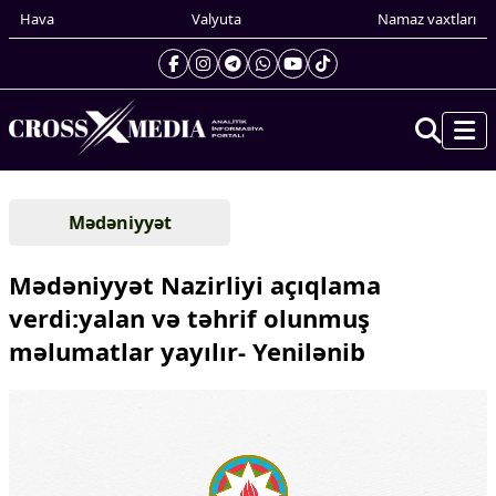
Hava
Valyuta
Namaz vaxtları
Prezidentin gündəliyi
Mədəniyyət
Gündəm
Dünya
Mədəniyyət Nazirliyi açıqlama
Xarici xəbərlər
verdi:yalan və təhrif olunmuş
Cənubi Qafqaz
məlumatlar yayılır-
Yenilənib
Türk Dünyası
Yaxın Şərq
Avropa
Amerika
Asiya
Afrika