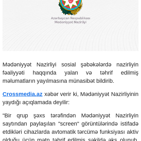
Çarpaz baxış
Təhlil
Siyasi
Geosiyasi
İqtisadi
Sosioloji
Araşdırma
Multimedia
Mədəniyyət Nazirliyi sosial şəbəkələrdə nazirliyin
fəaliyyəti haqqında yalan və təhrif edilmiş
Foto
Video
məlumatların yayılmasına münasibət bildirib.
İnfoqrafika
Podcast
Crossmedia.az
xəbər verir ki, Mədəniyyət Nazirliyinin
yaydığı açıqlamada deyilir:
Humanitar
"Bir qrup şəxs tərəfindən Mədəniyyət Nazirliyin
Elm və təhsil
saytından paylaşılan "screen" görüntülərində istifadə
Mədəniyyət
Diaspor
etdikləri cihazlarda avtomatik tərcümə funksiyası aktiv
Yüksəliş hekayəsi
olduğu üçün mətn təhrif edilmiş şəkildə əks olunub.