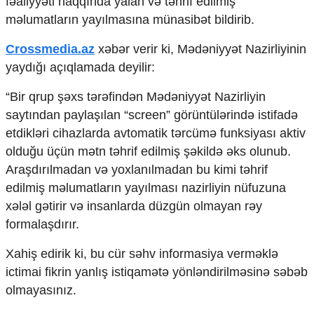
fəaliyyəti haqqında yalan və təhrif edilmiş
məlumatların yayılmasına münasibət bildirib.
Crossmedia.az
xəbər verir ki, Mədəniyyət Nazirliyinin
yaydığı açıqlamada deyilir:
“Bir qrup şəxs tərəfindən Mədəniyyət Nazirliyin
saytından paylaşılan “screen” görüntülərində istifadə
etdikləri cihazlarda avtomatik tərcümə funksiyası aktiv
olduğu üçün mətn təhrif edilmiş şəkildə əks olunub.
Araşdırılmadan və yoxlanılmadan bu kimi təhrif
edilmiş məlumatların yayılması nazirliyin nüfuzuna
xələl gətirir və insanlarda düzgün olmayan rəy
formalaşdırır.
Xahiş edirik ki, bu cür səhv informasiya verməklə
ictimai fikrin yanlış istiqamətə yönləndirilməsinə səbəb
olmayasınız.