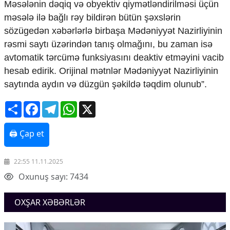
Məsələnin dəqiq və obyektiv qiymətləndirilməsi üçün
məsələ ilə bağlı rəy bildirən bütün şəxslərin
sözügedən xəbərlərlə birbaşa Mədəniyyət Nazirliyinin
rəsmi saytı üzərindən tanış olmağını, bu zaman isə
avtomatik tərcümə funksiyasını deaktiv etməyini vacib
hesab edirik. Orijinal mətnlər Mədəniyyət Nazirliyinin
saytında aydın və düzgün şəkildə təqdim olunub”.
Share
Facebook
Telegram
WhatsApp
X
🖨 Çap et
22:55 11.11.2025
Oxunuş sayı: 7434
OXŞAR XƏBƏRLƏR