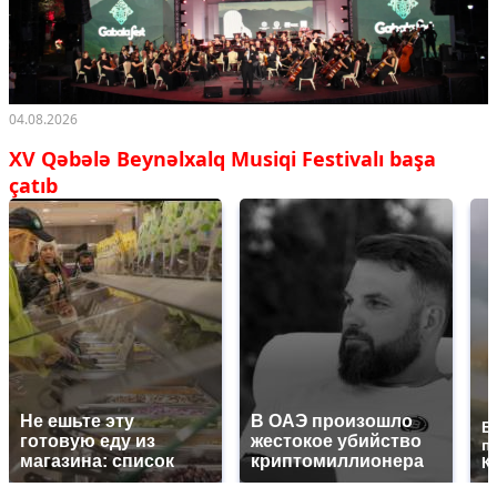
04.08.2026
XV Qəbələ Beynəlxalq Musiqi Festivalı başa
çatıb
Не ешьте эту
В ОАЭ произошло
В
готовую еду из
жестокое убийство
п
магазина: список
криптомиллионера
К