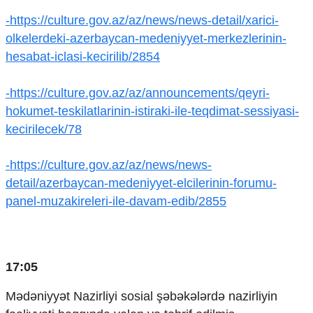
Ekologiya
-https://culture.gov.az/az/news/news-detail/xarici-
Zəfər - 5
olkelerdeki-azerbaycan-medeniyyet-merkezlerinin-
Gənclər və İdman
hesabat-iclasi-kecirilib/2854
Media və QHT
Hadisə
Sağlamlıq
-https://culture.gov.az/az/announcements/qeyri-
Sosium
hokumet-teskilatlarinin-istiraki-ile-teqdimat-sessiyasi-
Mənəvi dəyərlər
kecirilecek/78
Texnologiya
Mətbuat-150
-https://culture.gov.az/az/news/news-
Əlaqə
detail/azerbaycan-medeniyyet-elcilerinin-forumu-
panel-muzakireleri-ile-davam-edib/2855
Missiyamız
17:05
Mədəniyyət Nazirliyi sosial şəbəkələrdə nazirliyin