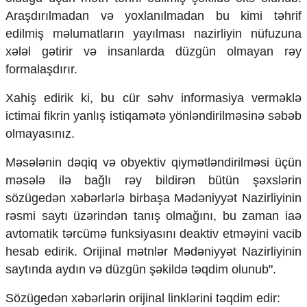
Mədəniyyətimizin Zəfəri
Araşdırılmadan və yoxlanılmadan bu kimi təhrif
Zəfər Diasporu
edilmiş məlumatların yayılması nazirliyin nüfuzuna
Səhiyyə
xələl gətirir və insanlarda düzgün olmayan rəy
Ailə və uşaq
Turizm
formalaşdırır.
İqtisadiyyat
Xahiş edirik ki, bu cür səhv informasiya verməklə
ictimai fikrin yanlış istiqamətə yönləndirilməsinə səbəb
İqtisadi xəbərlər
olmayasınız.
Energetika
Neft-qaz
Məsələnin dəqiq və obyektiv qiymətləndirilməsi üçün
Əmək və sosial siyasət
Kənd təsərrüfatı
məsələ ilə bağlı rəy bildirən bütün şəxslərin
Hərbi sənaye
sözügedən xəbərlərlə birbaşa Mədəniyyət Nazirliyinin
Telekommunikasiya və nəqliyyat
rəsmi saytı üzərindən tanış olmağını, bu zaman iaə
COP29
avtomatik tərcümə funksiyasını deaktiv etməyini vacib
Cəmiyyət
hesab edirik. Orijinal mətnlər Mədəniyyət Nazirliyinin
saytında aydın və düzgün şəkildə təqdim olunub".
Crossmedia.az - 1 yaş
Siyasət
Sözügedən xəbərlərin orijinal linklərini təqdim edir:
Məhkəmə və hüquq