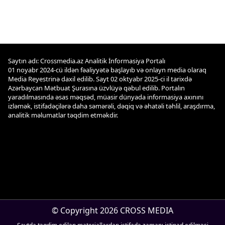
Saytın adı: Crossmedia.az Analitik İnformasiya Portalı
01 noyabr 2024-cü ildən fəaliyyətə başlayıb və onlayn media olaraq
Media Reyestrinə daxil edilib. Sayt 02 oktyabr 2025-ci il tarixdə
Azərbaycan Mətbuat Şurasına üzvlüyə qəbul edilib. Portalın
yaradılmasında əsas məqsəd, müasir dünyada informasiya axınını
izləmək, istifadəçilərə daha səmərəli, dəqiq və əhatəli təhlil, araşdırma,
analitik məlumatlar təqdim etməkdir.
© Copyright 2026 CROSS MEDIA