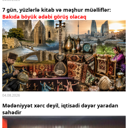
7 gün, yüzlərlə kitab və məşhur müəlliflər:
Bakıda böyük ədəbi görüş olacaq
04.08.2026
Mədəniyyət xərc deyil, iqtisadi dəyər yaradan
sahədir