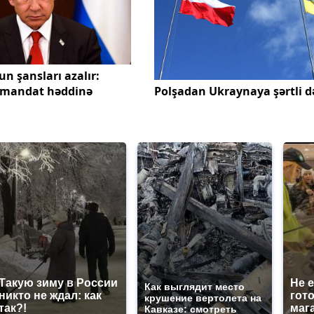
 şansları azalır:
1 mandat həddinə
Polşadan Ukraynaya şərtli d
Такую зиму в России
Не 
Как выглядит место
никто не ждал: как
гот
крушение вертолета на
так?!
маг
Кавказе: смотреть