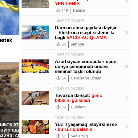
YENİLƏNİB
119
Hadisə
14:00 07.08.2026
Dərman alma qaydası dəyişir
– Elektron resept sistemi ilə
bağlı
VACİB AÇIQLAMA
əstək
64
Səhiyyə
13:53 07.08.2026
Azərbaycan cüdoçuları üçün
dünya çempionatı öncəsi
seminar təşkil olunub
54
Gənclər və İdman
13:41 07.08.2026
Tovuzda dəhşət:
gənc
bibisini güllələdi
56
Gündəm
13:30 07.08.2026
ешьте эту
В ОАЭ произошло
Yüz il yaşamaq istəyirsinizsə
Все ново
-
bu cür qidalanın
овую еду из
жестокое убийство
падению 
азина: список
криптомиллионера
67
Sağlamlıq
Кавказе: