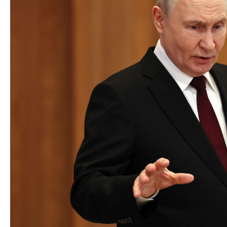
Azərbaycan Beynəl
Siyasi
Forumunun Təşkila
Geosiyasi
İqtisadi
Sosioloji
Araşdırma
Multimedia
Foto
Video
İnfoqrafika
Podcast
Humanitar
Elm və təhsil
Mədəniyyət
Diaspor
Yüksəliş hekayəsi
Mədəniyyətimizin Zəfəri
Zəfər Diasporu
Səhiyyə
Ailə və uşaq
Turizm