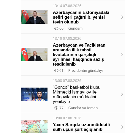
13:14 07.08.2026
Azərbaycanın Estoniyadakı
səfiri geri çağırılıb, yenisi
təyin olunub
60
Gündəm
13:10 07.08.2026
Azərbaycan və Tacikistan
arasında illik təhsil
kvotalarının qarşılıqlı
ayrılması haqqında saziş
təsdiqlənib
61
Prezidentin gündəliyi
13:08 07.08.2026
"Gəncə" basketbol klubu
Mirməcid İsmayılov ilə
müqavilənin müddətini
yeniləyib
77
Gənclər və İdman
13:00 07.08.2026
Yaxın Şərqdə uzunmüddətli
sülh üçün şərt açıqlanıb