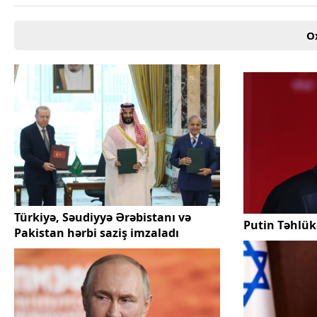
Texnologiya
Mətbuat-150
O
Əlaqə
Missiyamız
Türkiyə, Səudiyyə Ərəbistanı və
Putin Təhlükə
Pakistan hərbi saziş imzaladı