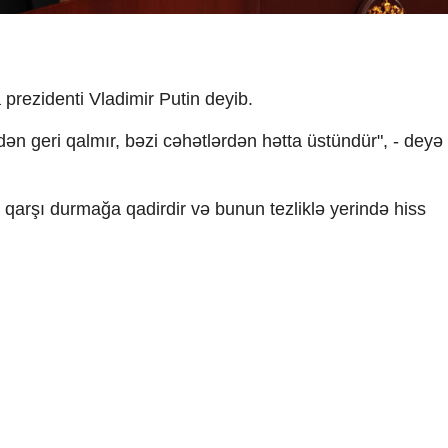
 prezidenti Vladimir Putin deyib.
dən geri qalmır, bəzi cəhətlərdən hətta üstündür", - deyə
 qarşı durmağa qadirdir və bunun tezliklə yerində hiss