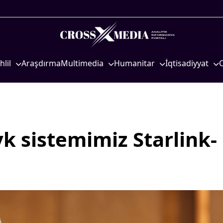
hlil
Araşdırma
Multimedia
Humanitar
İqtisadiyyat
iyasi
Foto
Elm və təhsil
İqtisadi xəbərlər
eosiyasi
Video
Mədəniyyət
Energetika
qtisadi
İnfoqrafika
Diaspor
Neft-qaz
osioloji
Podcast
Yüksəliş hekayəsi
Əmək və sosial si
yk sistemimiz Starlink-
Mədəniyyətimizin Zəfəri
Kənd təsərrüfatı
Zəfər Diasporu
Hərbi sənaye
Səhiyyə
Telekommunikasiy
nəqliyyat
Ailə və uşaq
COP29
Turizm