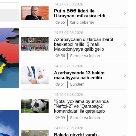
14:27 07.08.2026
Putin BƏƏ lideri ilə
Ukraynanı müzakirə etdi
55
Xarici xəbərlər
14:23 07.08.2026
Azərbaycanın qızlardan ibarət
basketbol millisi Şimali
Makedoniyaya qalib gəlib
56
Gənclər və İdman
14:20 07.08.2026
Azərbaycanda 13 həkim
məsuliyyətə cəlb edilib
61
Gündəm
14:16 07.08.2026
"Şəfa" yoxlama oyunlarında
"Neftçi-2" və "Qarabağ-2"
komandaları ilə qarşılaşıb
59
Gənclər və İdman
14:08 07.08.2026
Bakıda obyekt yanıb -