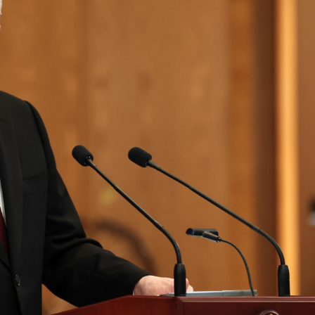
xalq İnvestisiya
Azərbaycanın Malayziyadakı səfi
t Komitəsi yaradılıb
çağırılıb, yenisi təyin olunub