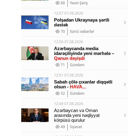
68
Yaxın Şərq
12:57 07.08.2026
Polşadan Ukraynaya şərtli
dəstək
70
Xarici xəbərlər
12:56 07.08.2026
Azərbaycanda media
idarəçiliyində yeni mərhələ –
Qanun dəyişdi
71
Gündəm
12:51 07.08.2026
Sabah çölə çıxanlar diqqətli
olsun -
HAVA...
52
Gündəm
12:49 07.08.2026
Azərbaycan və Oman
arasında yeni nəqliyyat
körpüsü qurulur
49
Siyasət