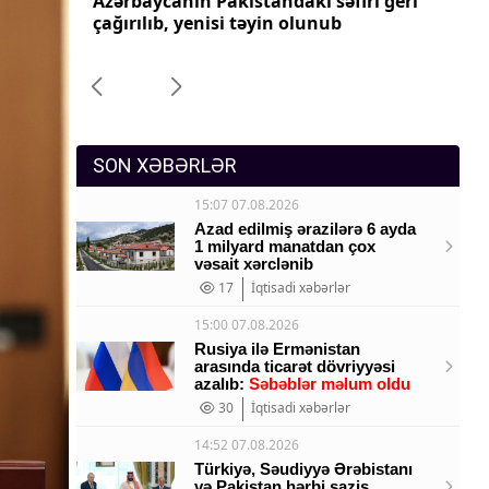
ri geri
Azərbaycanın Pakistandakı səfiri geri
Az
Sosium
çağırılıb, yenisi təyin olunub
ça
Mənəvi dəyərlər
Texnologiya
Mətbuat-150
SON XƏBƏRLƏR
15:07 07.08.2026
Azad edilmiş ərazilərə 6 ayda
1 milyard manatdan çox
vəsait xərclənib
17
İqtisadi xəbərlər
15:00 07.08.2026
Rusiya ilə Ermənistan
arasında ticarət dövriyyəsi
azalıb:
Səbəblər məlum oldu
30
İqtisadi xəbərlər
14:52 07.08.2026
Türkiyə, Səudiyyə Ərəbistanı
və Pakistan hərbi saziş