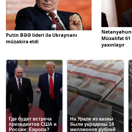
Netanyahunun
Putin BƏƏ lideri ilə Ukraynanı
Müxalifət 6
müzakirə etdi
yaxınlaşır
Где будет встреча
На Урале из казны
президентов США и
были украдены 18
России: Европа?
миллионов рублей