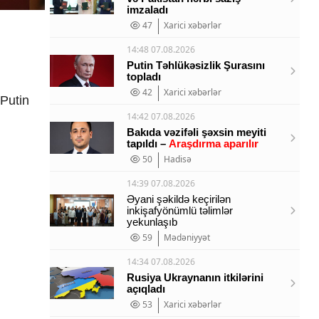
imzaladı
47
Xarici xəbərlər
14:48 07.08.2026
Putin Təhlükəsizlik Şurasını
topladı
42
Xarici xəbərlər
 Putin
14:42 07.08.2026
Bakıda vəzifəli şəxsin meyiti
tapıldı –
Araşdırma aparılır
50
Hadisə
14:39 07.08.2026
Əyani şəkildə keçirilən
inkişafyönümlü təlimlər
yekunlaşıb
59
Mədəniyyət
14:34 07.08.2026
Rusiya Ukraynanın itkilərini
açıqladı
53
Xarici xəbərlər