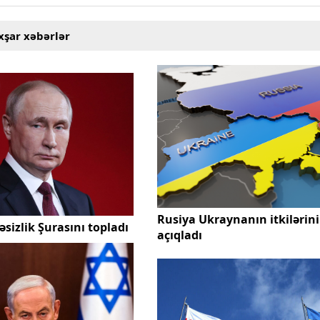
xşar xəbərlər
Rusiya Ukraynanın itkilərini
sizlik Şurasını topladı
açıqladı