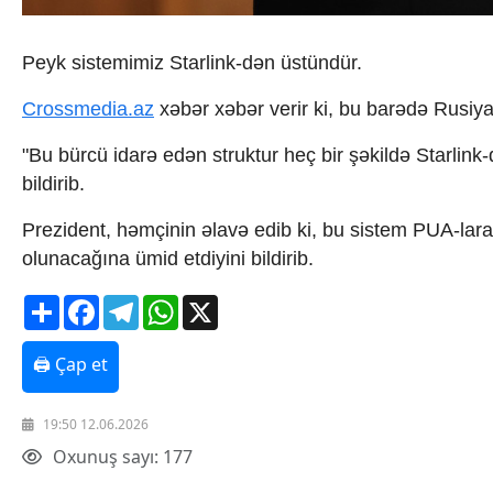
İqtisadiyyat
İqtisadi xəbərlər
Energetika
Peyk sistemimiz Starlink-dən üstündür.
Neft-qaz
Əmək və sosial siyasət
Crossmedia.az
xəbər xəbər verir ki, bu barədə Rusiya
Kənd təsərrüfatı
Hərbi sənaye
"Bu bürcü idarə edən struktur heç bir şəkildə Starlink-
Telekommunikasiya və nəqliyyat
bildirib.
COP29
Cəmiyyət
Prezident, həmçinin əlavə edib ki, bu sistem PUA-lara
Crossmedia.az - 1 yaş
olunacağına ümid etdiyini bildirib.
Siyasət
Məhkəmə və hüquq
Share
Facebook
Telegram
WhatsApp
X
Ekologiya
Zəfər - 5
🖨 Çap et
Gənclər və İdman
Media və QHT
Hadisə
19:50 12.06.2026
Sağlamlıq
Oxunuş sayı: 177
Sosium
Mənəvi dəyərlər