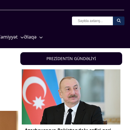
Cəmiyyət
Əlaqə
Crossmedia.az - 1 yaş
Missiyamız
Siyasət
PREZİDENTİN GÜNDƏLİYİ
Məhkəmə və hüquq
yasət
Ekologiya
Zəfər - 5
Gənclər və İdman
a və
Media və QHT
Hadisə
Sağlamlıq