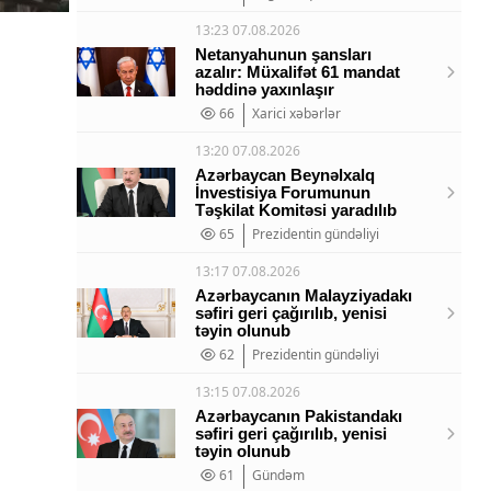
13:23 07.08.2026
Netanyahunun şansları
azalır: Müxalifət 61 mandat
həddinə yaxınlaşır
66
Xarici xəbərlər
13:20 07.08.2026
Azərbaycan Beynəlxalq
İnvestisiya Forumunun
Təşkilat Komitəsi yaradılıb
65
Prezidentin gündəliyi
13:17 07.08.2026
Azərbaycanın Malayziyadakı
səfiri geri çağırılıb, yenisi
təyin olunub
62
Prezidentin gündəliyi
13:15 07.08.2026
Azərbaycanın Pakistandakı
səfiri geri çağırılıb, yenisi
təyin olunub
61
Gündəm