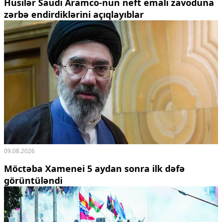
Husilər Saudi Aramco-nun neft emalı zavoduna
zərbə endirdiklərini açıqlayıblar
09.08.2026
Möctəba Xamenei 5 aydan sonra ilk dəfə
görüntüləndi