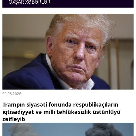
OXŞAR XƏBƏRLƏR
Ekologiya
Zəfər - 5
Gənclər və İdman
Media və QHT
Hadisə
Sağlamlıq
Sosium
Mənəvi dəyərlər
Texnologiya
Mətbuat-150
Əlaqə
Missiyamız
09.08.2026
Trampın siyasəti fonunda respublikaçıların
iqtisadiyyat və milli təhlükəsizlik üstünlüyü
zəifləyib