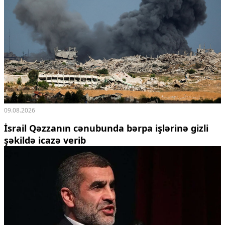
09.08.2026
İsrail Qəzzanın cənubunda bərpa işlərinə gizli
şəkildə icazə verib