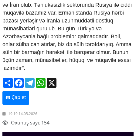
Mədəniyyətimizin Zəfəri
və İran olub. Təhlükəsizlik sektorunda Rusiya ilə ciddi
Zəfər Diasporu
müqavilə bazamız var, Ermənistanda Rusiya hərbi
Səhiyyə
bazası yerləşir və İranla uzunmüddətli dostluq
Ailə və uşaq
münasibətləri qurulub. Bu gün Türkiyə və
Turizm
Azərbaycanla bağlı problemlər qalmaqdadır. Bəli,
İqtisadiyyat
onlar sülhə can atırlar, biz də sülh tərəfdarıyıq. Amma
sülh bir barmağın hərəkəti ilə bərqərar olmur. Bunun
İqtisadi xəbərlər
Energetika
üçün zaman, münasibətlər, hüquqi və müqavilə əsası
Neft-qaz
lazımdır".
Əmək və sosial siyasət
Kənd təsərrüfatı
Share
Facebook
Telegram
WhatsApp
X
Hərbi sənaye
Telekommunikasiya və nəqliyyat
🖨 Çap et
COP29
Cəmiyyət
19:19 14.05.2026
Crossmedia.az - 1 yaş
Oxunuş sayı: 154
Siyasət
Məhkəmə və hüquq