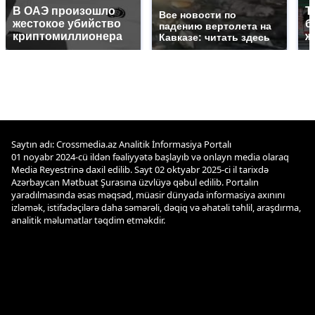
В ОАЭ произошло
Т
Все новости по
жестокое убийство
б
падению вертолета на
криптомиллионера
ж
Кавказе: читать здесь
Saytın adı: Crossmedia.az Analitik İnformasiya Portalı
01 noyabr 2024-cü ildən fəaliyyətə başlayıb və onlayn media olaraq
Media Reyestrinə daxil edilib. Sayt 02 oktyabr 2025-ci il tarixdə
Azərbaycan Mətbuat Şurasına üzvlüyə qəbul edilib. Portalın
yaradılmasında əsas məqsəd, müasir dünyada informasiya axınını
izləmək, istifadəçilərə daha səmərəli, dəqiq və əhatəli təhlil, araşdırma,
analitik məlumatlar təqdim etməkdir.