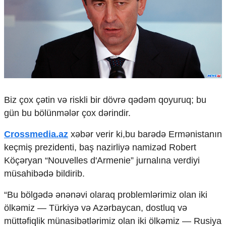
Çarpaz baxış
Təhlil
Siyasi
Geosiyasi
İqtisadi
Sosioloji
Araşdırma
Multimedia
Biz çox çətin və riskli bir dövrə qədəm qoyuruq; bu
gün bu bölünmələr çox dərindir.
Foto
Video
Crossmedia.az
xəbər verir ki,bu barədə Ermənistanın
İnfoqrafika
keçmiş prezidenti, baş nazirliyə namizəd Robert
Podcast
Köçəryan “Nouvelles d'Armenie” jurnalına verdiyi
Humanitar
müsahibədə bildirib.
Elm və təhsil
“Bu bölgədə ənənəvi olaraq problemlərimiz olan iki
Mədəniyyət
ölkəmiz — Türkiyə və Azərbaycan, dostluq və
Diaspor
müttəfiqlik münasibətlərimiz olan iki ölkəmiz — Rusiya
Yüksəliş hekayəsi