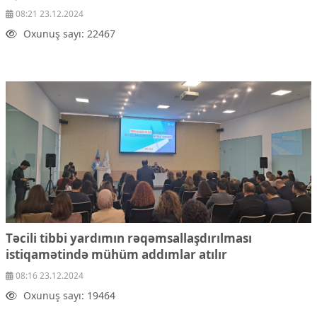
08:21 23.12.2024
Oxunuş sayı: 22467
Təcili tibbi yardımın rəqəmsallaşdırılması
istiqamətində mühüm addımlar atılır
08:16 23.12.2024
Oxunuş sayı: 19464