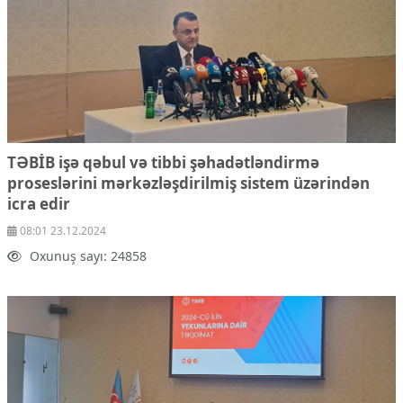
TƏBİB işə qəbul və tibbi şəhadətləndirmə
proseslərini mərkəzləşdirilmiş sistem üzərindən
icra edir
08:01 23.12.2024
Oxunuş sayı: 24858