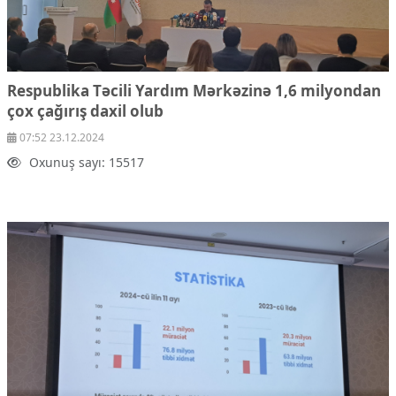
Respublika Təcili Yardım Mərkəzinə 1,6 milyondan
çox çağırış daxil olub
07:52 23.12.2024
Oxunuş sayı: 15517