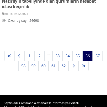
Nazirliyin tabeliyində olan qurumların hesabat
iclası keçirilib
06:18 19.12.2024
Oxunuş sayı: 24698
...
1
2
53
54
55
56
57
58
59
60
61
62
Saytın adı: Crossmedia.az Analitik İnformasiya Portalı