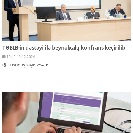
TƏBİB-in dəstəyi ilə beynəlxalq konfrans keçirilib
10:45 19.12.2024
Oxunuş sayı: 25416