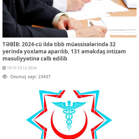
TƏBİB: 2024-cü ildə tibb müəssisələrində 32
yerində yoxlama aparılıb, 131 əməkdaş intizam
məsuliyyətinə cəlb edilib
10:10 23.12.2024
Oxunuş sayı: 23437