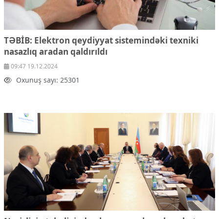
TƏBİB: Elektron qeydiyyat sistemindəki texniki
nasazlıq aradan qaldırıldı
09:47 19.12.2024
Oxunuş sayı: 25301