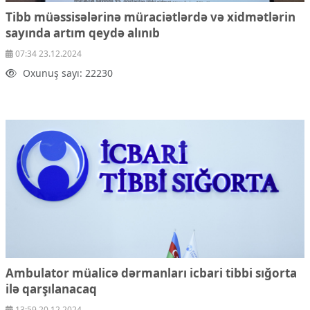
Tibb müəssisələrinə müraciətlərdə və xidmətlərin
sayında artım qeydə alınıb
07:34 23.12.2024
Oxunuş sayı: 22230
Ambulator müalicə dərmanları icbari tibbi sığorta
ilə qarşılanacaq
13:59 20.12.2024