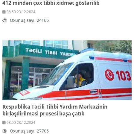
412 mindən çox tibbi xidmət göstərilib
08:50 23.12.2024
Oxunuş sayı: 24166
Respublika Təcili Tibbi Yardım Mərkəzinin
birləşdirilməsi prosesi başa çatıb
08:50 23.12.2024
Oxunuş sayı: 27705