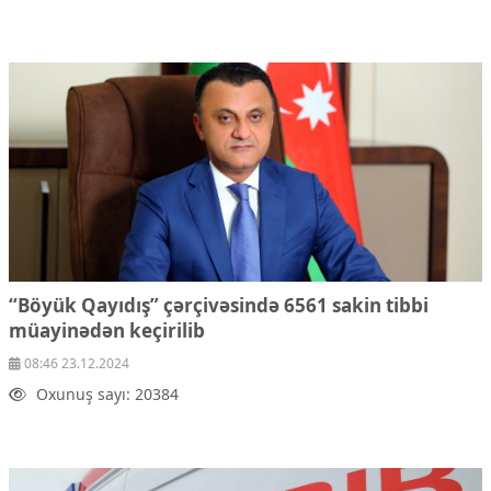
“Böyük Qayıdış” çərçivəsində 6561 sakin tibbi
müayinədən keçirilib
08:46 23.12.2024
Oxunuş sayı: 20384