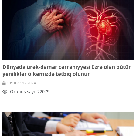
Ekologiya
Zəfər - 5
Gənclər və İdman
Media və QHT
Hadisə
Sağlamlıq
Sosium
Mənəvi dəyərlər
Texnologiya
Mətbuat-150
Dünyada ürək-damar cərrahiyyəsi üzrə olan bütün
yeniliklər ölkəmizdə tətbiq olunur
Əlaqə
18:10 23.12.2024
Missiyamız
Oxunuş sayı: 22079