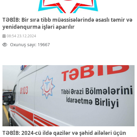
TƏBİB: Bir sıra tibb müəssisələrində əsaslı təmir və
yenidənqurma işləri aparılır
08:54 23.12.2024
Oxunuş sayı: 19667
TƏBİB: 2024-cü ildə qazilər və şəhid ailələri üçün