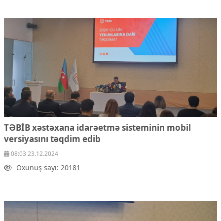
TƏBİB xəstəxana idarəetmə sisteminin mobil
versiyasını təqdim edib
08:03 23.12.2024
Oxunuş sayı: 20181