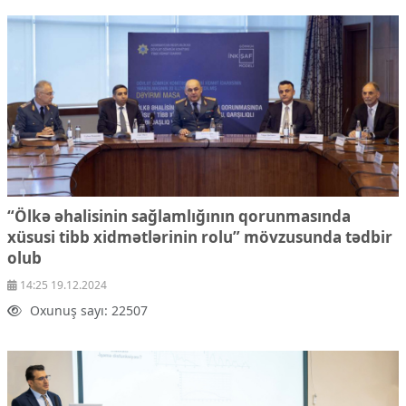
“Ölkə əhalisinin sağlamlığının qorunmasında
xüsusi tibb xidmətlərinin rolu” mövzusunda tədbir
olub
14:25 19.12.2024
Oxunuş sayı: 22507