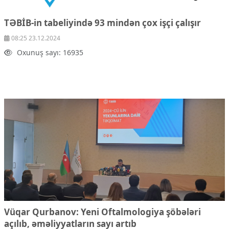
TƏBİB-in tabeliyində 93 mindən çox işçi çalışır
08:25 23.12.2024
Oxunuş sayı: 16935
Vüqar Qurbanov: Yeni Oftalmologiya şöbələri
açılıb, əməliyyatların sayı artıb