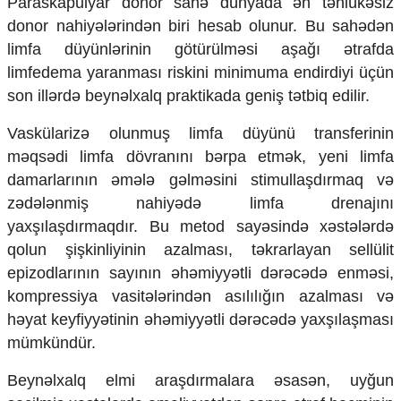
Paraskapulyar donor sahə dünyada ən təhlükəsiz
Ekologiya
donor nahiyələrindən biri hesab olunur. Bu sahədən
Zəfər - 5
limfa düyünlərinin götürülməsi aşağı ətrafda
Gənclər və İdman
limfedema yaranması riskini minimuma endirdiyi üçün
Media və QHT
son illərdə beynəlxalq praktikada geniş tətbiq edilir.
Hadisə
Sağlamlıq
Vaskülarizə olunmuş limfa düyünü transferinin
Sosium
Mənəvi dəyərlər
məqsədi limfa dövranını bərpa etmək, yeni limfa
Texnologiya
damarlarının əmələ gəlməsini stimullaşdırmaq və
Mətbuat-150
zədələnmiş nahiyədə limfa drenajını
yaxşılaşdırmaqdır. Bu metod sayəsində xəstələrdə
Əlaqə
qolun şişkinliyinin azalması, təkrarlayan sellülit
Missiyamız
epizodlarının sayının əhəmiyyətli dərəcədə enməsi,
kompressiya vasitələrindən asılılığın azalması və
həyat keyfiyyətinin əhəmiyyətli dərəcədə yaxşılaşması
mümkündür.
Beynəlxalq elmi araşdırmalara əsasən, uyğun