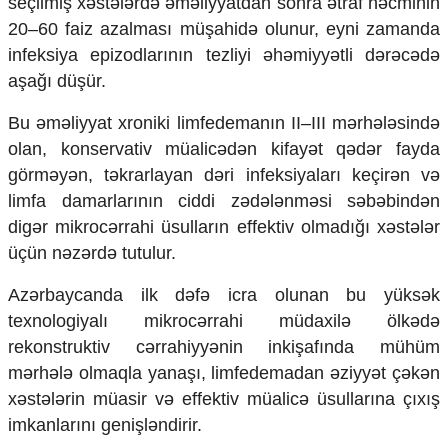
seçilmiş xəstələrdə əməliyyatdan sonra ətraf həcminin
20–60 faiz azalması müşahidə olunur, eyni zamanda
infeksiya epizodlarının tezliyi əhəmiyyətli dərəcədə
aşağı düşür.
Bu əməliyyat xroniki limfedemanın II–III mərhələsində
olan, konservativ müalicədən kifayət qədər fayda
görməyən, təkrarlayan dəri infeksiyaları keçirən və
limfa damarlarının ciddi zədələnməsi səbəbindən
digər mikrocərrahi üsulların effektiv olmadığı xəstələr
üçün nəzərdə tutulur.
Azərbaycanda ilk dəfə icra olunan bu yüksək
texnologiyalı mikrocərrahi müdaxilə ölkədə
rekonstruktiv cərrahiyyənin inkişafında mühüm
mərhələ olmaqla yanaşı, limfedemadan əziyyət çəkən
xəstələrin müasir və effektiv müalicə üsullarına çıxış
imkanlarını genişləndirir.