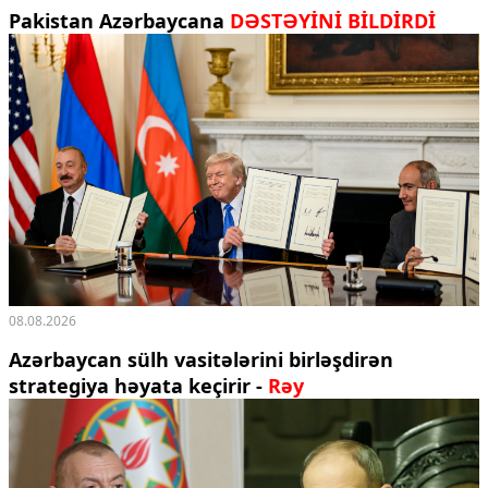
Pakistan Azərbaycana
DƏSTƏYİNİ BİLDİRDİ
08.08.2026
Azərbaycan sülh vasitələrini birləşdirən
strategiya həyata keçirir -
Rəy