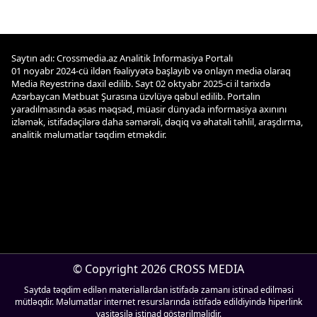
Saytın adı: Crossmedia.az Analitik İnformasiya Portalı
01 noyabr 2024-cü ildən fəaliyyətə başlayıb və onlayn media olaraq
Media Reyestrinə daxil edilib. Sayt 02 oktyabr 2025-ci il tarixdə
Azərbaycan Mətbuat Şurasına üzvlüyə qəbul edilib. Portalın
yaradılmasında əsas məqsəd, müasir dünyada informasiya axınını
izləmək, istifadəçilərə daha səmərəli, dəqiq və əhatəli təhlil, araşdırma,
analitik məlumatlar təqdim etməkdir.
© Copyright 2026 CROSS MEDIA
Saytda təqdim edilən materiallardan istifadə zamanı istinad edilməsi
mütləqdir. Məlumatlar internet resurslarında istifadə edildiyində hiperlink
vasitəsilə istinad göstərilməlidir.