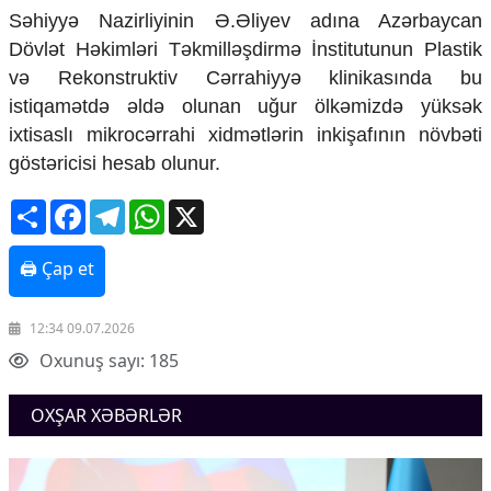
Səhiyyə Nazirliyinin Ə.Əliyev adına Azərbaycan
Dövlət Həkimləri Təkmilləşdirmə İnstitutunun Plastik
və Rekonstruktiv Cərrahiyyə klinikasında bu
istiqamətdə əldə olunan uğur ölkəmizdə yüksək
ixtisaslı mikrocərrahi xidmətlərin inkişafının növbəti
göstəricisi hesab olunur.
Share
Facebook
Telegram
WhatsApp
X
🖨 Çap et
12:34 09.07.2026
Oxunuş sayı: 185
OXŞAR XƏBƏRLƏR