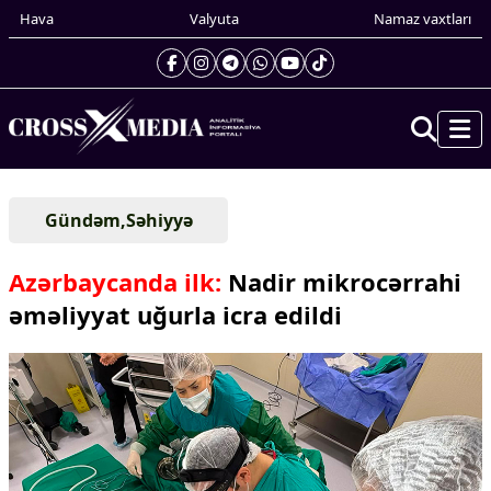
Hava
Valyuta
Namaz vaxtları
Prezidentin gündəliyi
Gündəm,Səhiyyə
Gündəm
Dünya
Azərbaycanda ilk:
Nadir mikrocərrahi
Xarici xəbərlər
əməliyyat uğurla icra edildi
Cənubi Qafqaz
Türk Dünyası
Yaxın Şərq
Avropa
Amerika
Asiya
Afrika