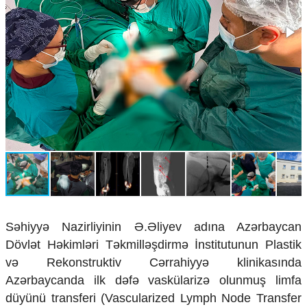
Çarpaz baxış
Təhlil
Siyasi
Geosiyasi
İqtisadi
Sosioloji
Araşdırma
Multimedia
Foto
Video
İnfoqrafika
Podcast
Səhiyyə Nazirliyinin Ə.Əliyev adına Azərbaycan
Humanitar
Dövlət Həkimləri Təkmilləşdirmə İnstitutunun Plastik
Elm və təhsil
və Rekonstruktiv Cərrahiyyə klinikasında
Mədəniyyət
Azərbaycanda ilk dəfə vaskülarizə olunmuş limfa
Diaspor
düyünü transferi (Vascularized Lymph Node Transfer
Yüksəliş hekayəsi