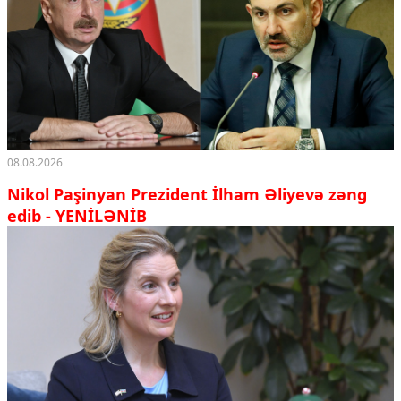
08.08.2026
Nikol Paşinyan Prezident İlham Əliyevə zəng
edib
- YENİLƏNİB