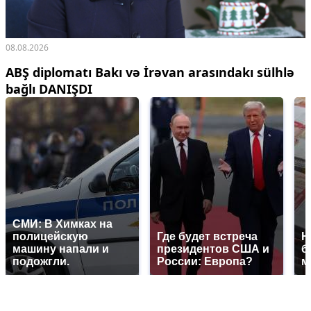
08.08.2026
ABŞ diplomatı Bakı və İrəvan arasındakı sülhlə
bağlı DANIŞDI
СМИ: В Химках на
полицейскую
Где будет встреча
Н
машину напали и
президентов США и
б
подожгли.
России: Европа?
м