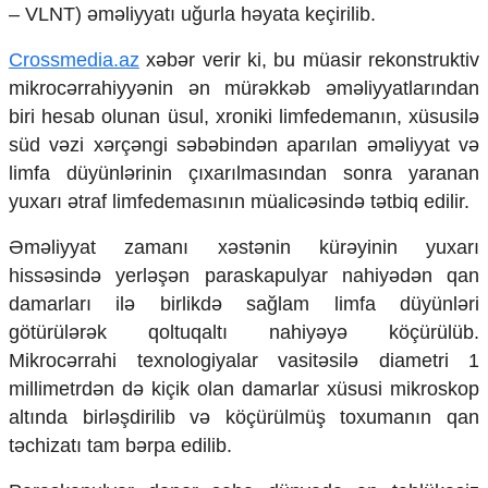
Mədəniyyətimizin Zəfəri
– VLNT) əməliyyatı uğurla həyata keçirilib.
Zəfər Diasporu
Crossmedia.az
xəbər verir ki, bu müasir rekonstruktiv
Səhiyyə
Ailə və uşaq
mikrocərrahiyyənin ən mürəkkəb əməliyyatlarından
Turizm
biri hesab olunan üsul, xroniki limfedemanın, xüsusilə
süd vəzi xərçəngi səbəbindən aparılan əməliyyat və
İqtisadiyyat
limfa düyünlərinin çıxarılmasından sonra yaranan
İqtisadi xəbərlər
yuxarı ətraf limfedemasının müalicəsində tətbiq edilir.
Energetika
Neft-qaz
Əməliyyat zamanı xəstənin kürəyinin yuxarı
Əmək və sosial siyasət
hissəsində yerləşən paraskapulyar nahiyədən qan
Kənd təsərrüfatı
damarları ilə birlikdə sağlam limfa düyünləri
Hərbi sənaye
götürülərək qoltuqaltı nahiyəyə köçürülüb.
Telekommunikasiya və nəqliyyat
COP29
Mikrocərrahi texnologiyalar vasitəsilə diametri 1
millimetrdən də kiçik olan damarlar xüsusi mikroskop
Cəmiyyət
altında birləşdirilib və köçürülmüş toxumanın qan
Crossmedia.az - 1 yaş
təchizatı tam bərpa edilib.
Siyasət
Məhkəmə və hüquq