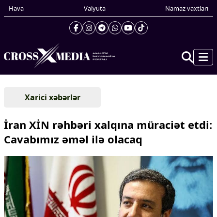
Hava
Valyuta
Namaz vaxtları
Prezidentin gündəliyi
Xarici xəbərlər
Gündəm
Dünya
İran XİN rəhbəri xalqına müraciət etdi:
Xarici xəbərlər
Cavabımız əməl ilə olacaq
Cənubi Qafqaz
Türk Dünyası
Yaxın Şərq
Avropa
Amerika
Asiya
Afrika