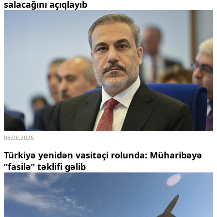
salacağını açıqlayıb
08.08.2026
Türkiyə yenidən vasitəçi rolunda: Müharibəyə
“fasilə” təklifi gəlib