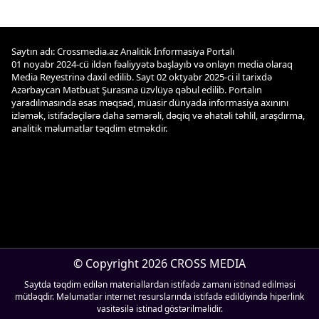
Saytın adı: Crossmedia.az Analitik İnformasiya Portalı
01 noyabr 2024-cü ildən fəaliyyətə başlayıb və onlayn media olaraq
Media Reyestrinə daxil edilib. Sayt 02 oktyabr 2025-ci il tarixdə
Azərbaycan Mətbuat Şurasına üzvlüyə qəbul edilib. Portalın
yaradılmasında əsas məqsəd, müasir dünyada informasiya axınını
izləmək, istifadəçilərə daha səmərəli, dəqiq və əhatəli təhlil, araşdırma,
analitik məlumatlar təqdim etməkdir.
© Copyright 2026 CROSS MEDIA
Saytda təqdim edilən materiallardan istifadə zamanı istinad edilməsi
mütləqdir. Məlumatlar internet resurslarında istifadə edildiyində hiperlink
vasitəsilə istinad göstərilməlidir.