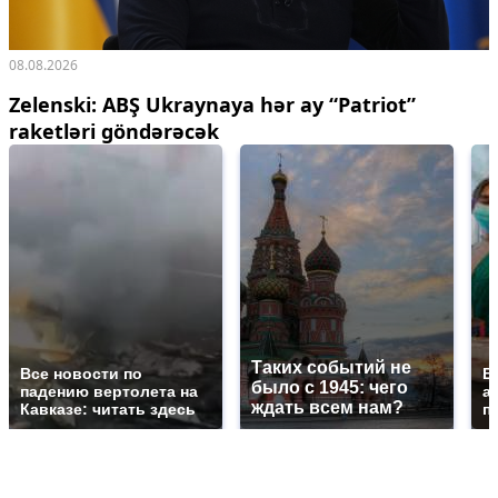
08.08.2026
Zelenski: ABŞ Ukraynaya hər ay “Patriot”
raketləri göndərəcək
Таких событий не
Все новости по
В
было с 1945: чего
падению вертолета на
а
ждать всем нам?
Кавказе: читать здесь
п