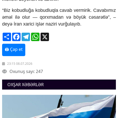
Mədəniyyətimizin Zəfəri
Zəfər Diasporu
“Biz kobudluğa kobudluqla cavab vermirik. Cavabımız
Səhiyyə
əməl ilə olur — qorxmadan və böyük cəsarətlə”, –
Ailə və uşaq
deyə İran xarici işlər naziri vurğulayıb.
Turizm
Share
Facebook
Telegram
WhatsApp
X
İqtisadiyyat
İqtisadi xəbərlər
🖨 Çap et
Energetika
Neft-qaz
Əmək və sosial siyasət
23:15 08.07.2026
Kənd təsərrüfatı
Oxunuş sayı: 247
Hərbi sənaye
Telekommunikasiya və nəqliyyat
OXŞAR XƏBƏRLƏR
COP29
Cəmiyyət
Crossmedia.az - 1 yaş
Siyasət
Məhkəmə və hüquq