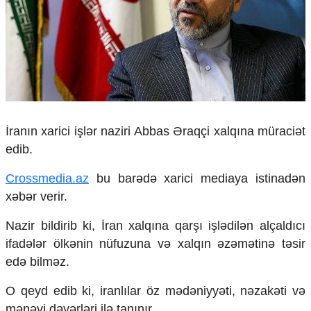
Çarpaz baxış
Təhlil
Siyasi
Geosiyasi
İqtisadi
Sosioloji
Araşdırma
İranın xarici işlər naziri Abbas Əraqçi xalqına müraciət
Multimedia
edib.
Foto
Video
Crossmedia.az
bu barədə xarici mediaya istinadən
İnfoqrafika
xəbər verir.
Podcast
Nazir bildirib ki, İran xalqına qarşı işlədilən alçaldıcı
Humanitar
ifadələr ölkənin nüfuzuna və xalqın əzəmətinə təsir
Elm və təhsil
edə bilməz.
Mədəniyyət
Diaspor
O qeyd edib ki, iranlılar öz mədəniyyəti, nəzakəti və
Yüksəliş hekayəsi
mənəvi dəyərləri ilə tanınır.