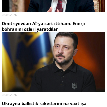
08.08.2026
Dmitriyevdən Aİ-yə sərt ittiham: Enerji
böhranını özləri yaratdılar
08.08.2026
Ukrayna ballistik raketlərini nə vaxt işə