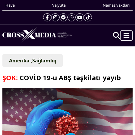
Hava
Valyuta
Namaz vaxtları
Prezidentin gündəliyi
Amerika ,Sağlamlıq
Gündəm
Dünya
ŞOK:
COVİD 19-u ABŞ təşkilatı yayıb
Xarici xəbərlər
Cənubi Qafqaz
Türk Dünyası
Yaxın Şərq
Avropa
Amerika
Asiya
Afrika