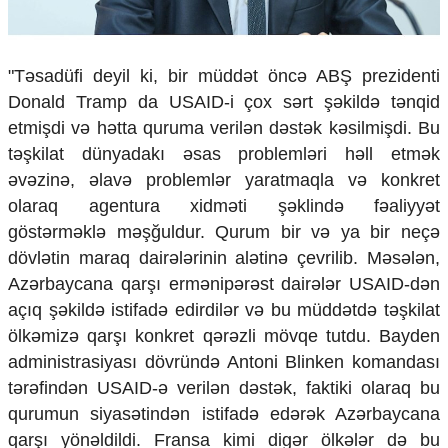
Ekologiya
Zəfər - 5
Gənclər və İdman
"Təsadüfi deyil ki, bir müddət öncə ABŞ prezidenti
Media və QHT
Donald Tramp da USAID-i çox sərt şəkildə tənqid
Hadisə
etmişdi və hətta quruma verilən dəstək kəsilmişdi. Bu
Sağlamlıq
Sosium
təşkilat dünyadakı əsas problemləri həll etmək
Mənəvi dəyərlər
əvəzinə, əlavə problemlər yaratmaqla və konkret
Texnologiya
olaraq agentura xidməti şəklində fəaliyyət
Mətbuat-150
göstərməklə məşğuldur. Qurum bir və ya bir neçə
Əlaqə
dövlətin maraq dairələrinin alətinə çevrilib. Məsələn,
Azərbaycana qarşı ermənipərəst dairələr USAID-dən
Missiyamız
açıq şəkildə istifadə edirdilər və bu müddətdə təşkilat
ölkəmizə qarşı konkret qərəzli mövqe tutdu. Bayden
administrasiyası dövründə Antoni Blinken komandası
tərəfindən USAID-ə verilən dəstək, faktiki olaraq bu
qurumun siyasətindən istifadə edərək Azərbaycana
qarşı yönəldildi. Fransa kimi digər ölkələr də bu