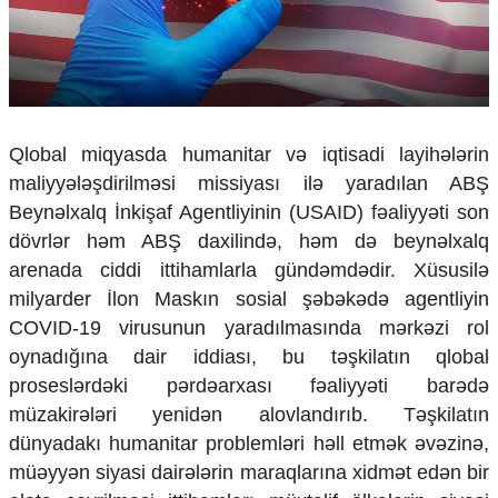
Çarpaz baxış
Təhlil
Siyasi
Geosiyasi
İqtisadi
Sosioloji
Qlobal miqyasda humanitar və iqtisadi layihələrin
maliyyələşdirilməsi missiyası ilə yaradılan ABŞ
Araşdırma
Beynəlxalq İnkişaf Agentliyinin (USAID) fəaliyyəti son
Multimedia
dövrlər həm ABŞ daxilində, həm də beynəlxalq
Foto
arenada ciddi ittihamlarla gündəmdədir. Xüsusilə
Video
milyarder İlon Maskın sosial şəbəkədə agentliyin
İnfoqrafika
COVID-19 virusunun yaradılmasında mərkəzi rol
Podcast
oynadığına dair iddiası, bu təşkilatın qlobal
Humanitar
proseslərdəki pərdəarxası fəaliyyəti barədə
Elm və təhsil
müzakirələri yenidən alovlandırıb. Təşkilatın
Mədəniyyət
dünyadakı humanitar problemləri həll etmək əvəzinə,
Diaspor
müəyyən siyasi dairələrin maraqlarına xidmət edən bir
Yüksəliş hekayəsi