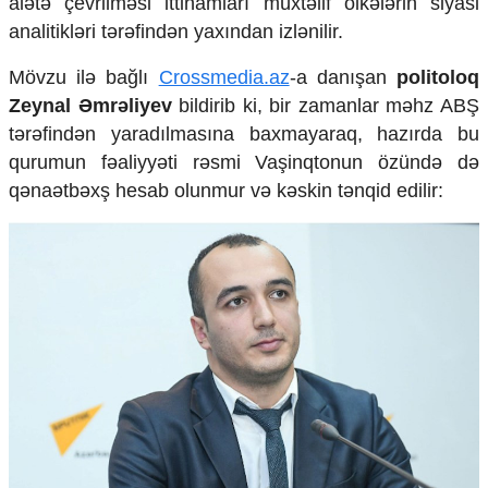
alətə çevrilməsi ittihamları müxtəlif ölkələrin siyasi
Mədəniyyətimizin Zəfəri
analitikləri tərəfindən yaxından izlənilir.
Zəfər Diasporu
Səhiyyə
Mövzu ilə bağlı
Crossmedia.az
-a danışan
politoloq
Ailə və uşaq
Zeynal Əmrəliyev
bildirib ki, bir zamanlar məhz ABŞ
Turizm
tərəfindən yaradılmasına baxmayaraq, hazırda bu
İqtisadiyyat
qurumun fəaliyyəti rəsmi Vaşinqtonun özündə də
İqtisadi xəbərlər
qənaətbəxş hesab olunmur və kəskin tənqid edilir:
Energetika
Neft-qaz
Əmək və sosial siyasət
Kənd təsərrüfatı
Hərbi sənaye
Telekommunikasiya və nəqliyyat
COP29
Cəmiyyət
Crossmedia.az - 1 yaş
Siyasət
Məhkəmə və hüquq