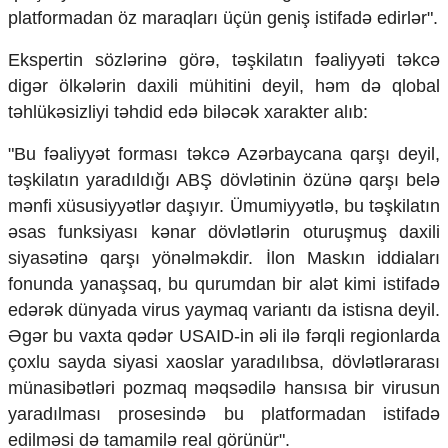
platformadan öz maraqları üçün geniş istifadə edirlər".
Ekspertin sözlərinə görə, təşkilatın fəaliyyəti təkcə
digər ölkələrin daxili mühitini deyil, həm də qlobal
təhlükəsizliyi təhdid edə biləcək xarakter alıb:
"Bu fəaliyyət forması təkcə Azərbaycana qarşı deyil,
təşkilatın yaradıldığı ABŞ dövlətinin özünə qarşı belə
mənfi xüsusiyyətlər daşıyır. Ümumiyyətlə, bu təşkilatın
əsas funksiyası kənar dövlətlərin oturuşmuş daxili
siyasətinə qarşı yönəlməkdir. İlon Maskın iddiaları
fonunda yanaşsaq, bu qurumdan bir alət kimi istifadə
edərək dünyada virus yaymaq variantı da istisna deyil.
Əgər bu vaxta qədər USAID-in əli ilə fərqli regionlarda
çoxlu sayda siyasi xaoslar yaradılıbsa, dövlətlərarası
münasibətləri pozmaq məqsədilə hansısa bir virusun
yaradılması prosesində bu platformadan istifadə
edilməsi də tamamilə real görünür".