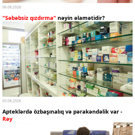
06.08.2026
"Səbəbsiz qızdırma"
nəyin əlamətidir?
05.08.2026
Apteklərdə özbaşınalıq və pərakəndəlik var -
Rəy