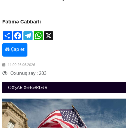
Fatimə Cabbarlı
Share
Facebook
Telegram
WhatsApp
X
🖨 Çap et
11:00 26.06.2026
Oxunuş sayı: 203
OXŞAR XƏBƏRLƏR