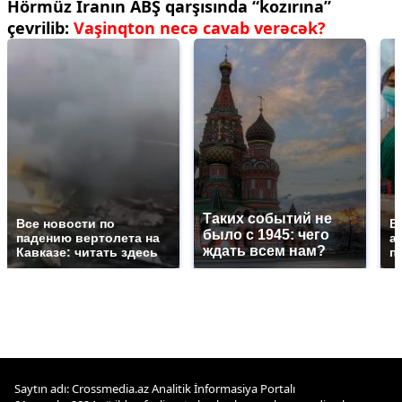
Hörmüz İranın ABŞ qarşısında “kozırına”
çevrilib:
Vaşinqton necə cavab verəcək?
Таких событий не
Все новости по
В
было с 1945: чего
падению вертолета на
а
ждать всем нам?
Кавказе: читать здесь
п
Saytın adı: Crossmedia.az Analitik İnformasiya Portalı