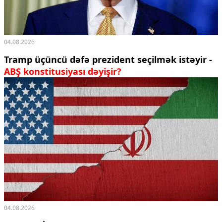
04.08.2026
Tramp üçüncü dəfə prezident seçilmək istəyir -
ABŞ konstitusiyası dəyişir?
04.08.2026