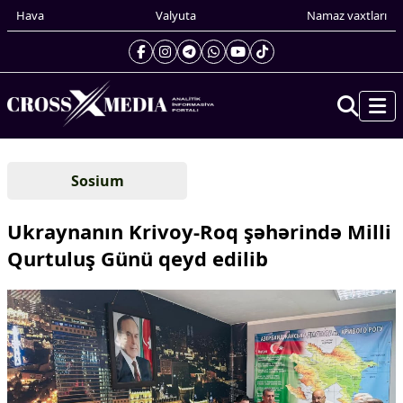
Hava
Valyuta
Namaz vaxtları
Prezidentin gündəliyi
Sosium
Gündəm
Dünya
Ukraynanın Krivoy-Roq şəhərində Milli
Xarici xəbərlər
Qurtuluş Günü qeyd edilib
Cənubi Qafqaz
Türk Dünyası
Yaxın Şərq
Avropa
Amerika
Asiya
Afrika