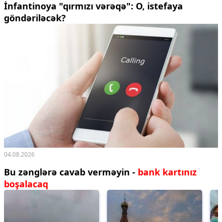
İnfantinoya "qırmızı vərəqə": O, istefaya
göndəriləcək?
04.08.2026
Bu zənglərə cavab verməyin -
bank kartınız
boşalacaq