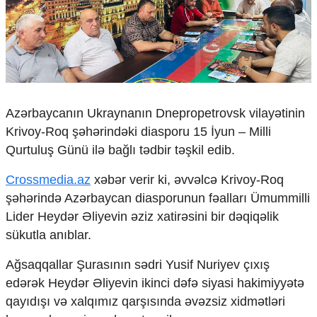
Çarpaz baxış
Təhlil
Siyasi
Geosiyasi
İqtisadi
Sosioloji
Azərbaycanın Ukraynanın Dnepropetrovsk vilayətinin
Araşdırma
Krivoy-Roq şəhərindəki diasporu 15 İyun – Milli
Multimedia
Qurtuluş Günü ilə bağlı tədbir təşkil edib.
Foto
Crossmedia.az
xəbər verir ki,
əvvəlcə Krivoy-Roq
Video
İnfoqrafika
şəhərində Azərbaycan diasporunun fəalları Ümummilli
Podcast
Lider Heydər Əliyevin əziz xatirəsini bir dəqiqəlik
sükutla anıblar.
Humanitar
Elm və təhsil
Ağsaqqallar Şurasının sədri Yusif Nuriyev çıxış
Mədəniyyət
edərək Heydər Əliyevin ikinci dəfə siyasi hakimiyyətə
Diaspor
qayıdışı və xalqımız qarşısında əvəzsiz xidmətləri
Yüksəliş hekayəsi