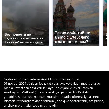
Таких событий не
Все новости по
В
было с 1945: чего
падению вертолета на
а
ждать всем нам?
Кавказе: читать здесь
п
Saytın adı: Crossmedia.az Analitik İnformasiya Portalı
01 noyabr 2024-cü ildən fəaliyyətə başlayıb və onlayn media olaraq
Media Reyestrinə daxil edilib. Sayt 02 oktyabr 2025-ci il tarixdə
Azərbaycan Mətbuat Şurasına üzvlüyə qəbul edilib. Portalın
yaradılmasında əsas məqsəd, müasir dünyada informasiya axınını
izləmək, istifadəçilərə daha səmərəli, dəqiq və əhatəli təhlil, araşdırma,
analitik məlumatlar təqdim etməkdir.