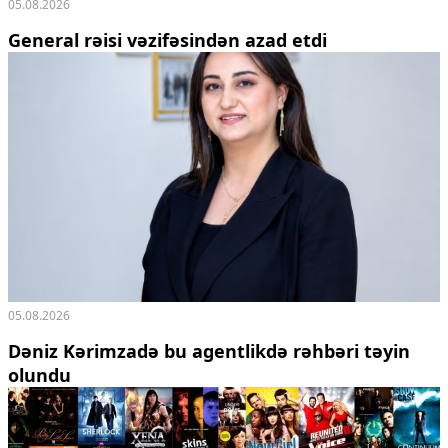
05.08.2026
General rəisi vəzifəsindən azad etdi
05.08.2026
Dəniz Kərimzadə bu agentlikdə rəhbəri təyin
olundu