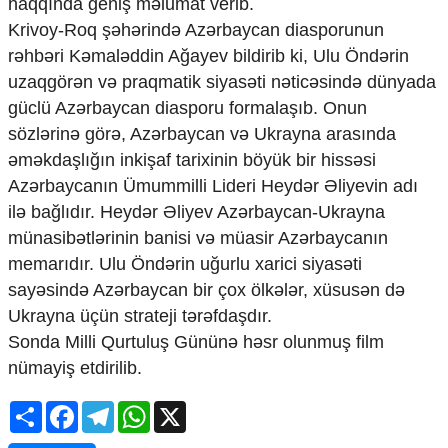
haqqında geniş məlumat verib.
Mədəniyyətimizin Zəfəri
Krivoy-Roq şəhərində Azərbaycan diasporunun
Zəfər Diasporu
rəhbəri Kəmaləddin Ağayev bildirib ki, Ulu Öndərin
Səhiyyə
Ailə və uşaq
uzaqgörən və praqmatik siyasəti nəticəsində dünyada
Turizm
güclü Azərbaycan diasporu formalaşıb. Onun
sözlərinə görə, Azərbaycan və Ukrayna arasında
İqtisadiyyat
əməkdaşlığın inkişaf tarixinin böyük bir hissəsi
İqtisadi xəbərlər
Azərbaycanın Ümummilli Lideri Heydər Əliyevin adı
Energetika
ilə bağlıdır. Heydər Əliyev Azərbaycan-Ukrayna
Neft-qaz
münasibətlərinin banisi və müasir Azərbaycanın
Əmək və sosial siyasət
Kənd təsərrüfatı
memarıdır. Ulu Öndərin uğurlu xarici siyasəti
Hərbi sənaye
sayəsində Azərbaycan bir çox ölkələr, xüsusən də
Telekommunikasiya və nəqliyyat
Ukrayna üçün strateji tərəfdaşdır.
COP29
Sonda Milli Qurtuluş Gününə həsr olunmuş film
Cəmiyyət
nümayiş etdirilib.
Crossmedia.az - 1 yaş
Share
Facebook
Telegram
WhatsApp
X
Siyasət
Məhkəmə və hüquq