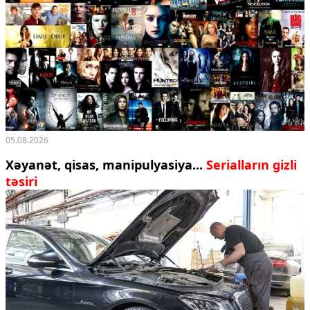
05.08.2026
Xəyanət, qisas, manipulyasiya...
Serialların gizli
təsiri