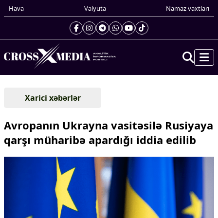
Hava
Valyuta
Namaz vaxtları
Prezidentin gündəliyi
Xarici xəbərlər
Gündəm
Dünya
Avropanın Ukrayna vasitəsilə Rusiyaya
Xarici xəbərlər
qarşı müharibə apardığı iddia edilib
Cənubi Qafqaz
Türk Dünyası
Yaxın Şərq
Avropa
Amerika
Asiya
Afrika