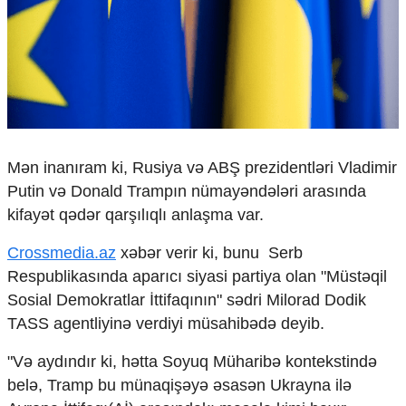
Çarpaz baxış
Təhlil
Siyasi
Geosiyasi
İqtisadi
Sosioloji
Araşdırma
Mən inanıram ki, Rusiya və ABŞ prezidentləri Vladimir
Multimedia
Putin və Donald Trampın nümayəndələri arasında
Foto
kifayət qədər qarşılıqlı anlaşma var.
Video
İnfoqrafika
Crossmedia.az
xəbər verir ki, bunu Serb
Podcast
Respublikasında aparıcı siyasi partiya olan "Müstəqil
Sosial Demokratlar İttifaqının" sədri Milorad Dodik
Humanitar
TASS agentliyinə verdiyi müsahibədə deyib.
Elm və təhsil
Mədəniyyət
"Və aydındır ki, hətta Soyuq Müharibə kontekstində
Diaspor
belə, Tramp bu münaqişəyə əsasən Ukrayna ilə
Yüksəliş hekayəsi