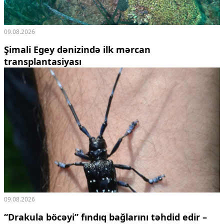
09.08.2026
Şimali Egey dənizində ilk mərcan
transplantasiyası
09.08.2026
“Drakula böcəyi” fındıq bağlarını təhdid edir –