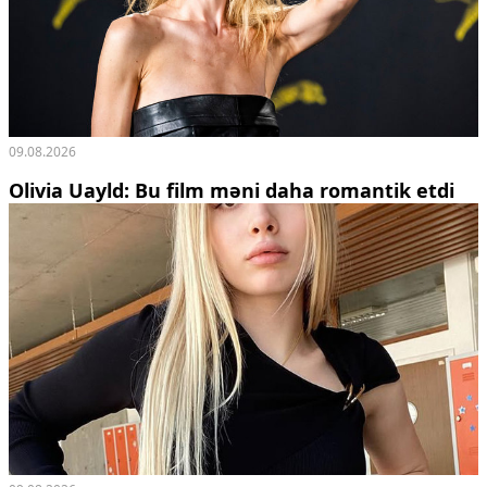
Ekologiya
Zəfər - 5
Gənclər və İdman
Media və QHT
Hadisə
Sağlamlıq
09.08.2026
Sosium
Olivia Uayld: Bu film məni daha romantik etdi
Mənəvi dəyərlər
Texnologiya
Mətbuat-150
Əlaqə
Missiyamız