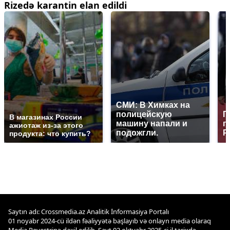
Rizedə karantin elan edildi
СМИ: В Химках на
полицейскую
Г
В магазинах России
машину напали и
п
ажиотаж из-за этого
подожгли.
Р
продукта: что купить?
Saytın adı: Crossmedia.az Analitik İnformasiya Portalı
01 noyabr 2024-cü ildən fəaliyyətə başlayıb və onlayn media olaraq