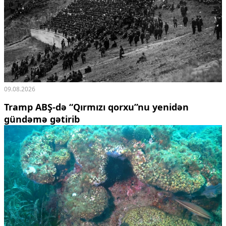
09.08.2026
Tramp ABŞ-də “Qırmızı qorxu”nu yenidən
gündəmə gətirib