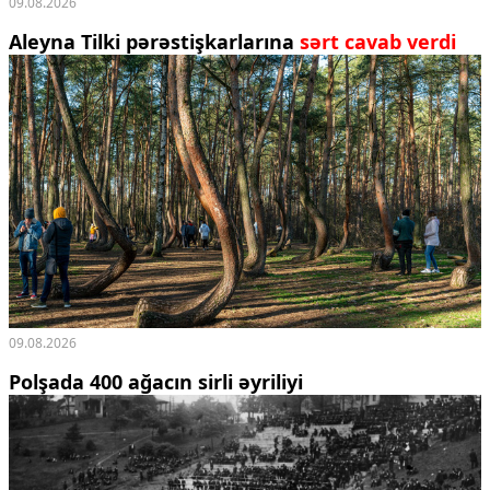
09.08.2026
Aleyna Tilki pərəstişkarlarına
sərt cavab verdi
09.08.2026
Polşada 400 ağacın sirli əyriliyi