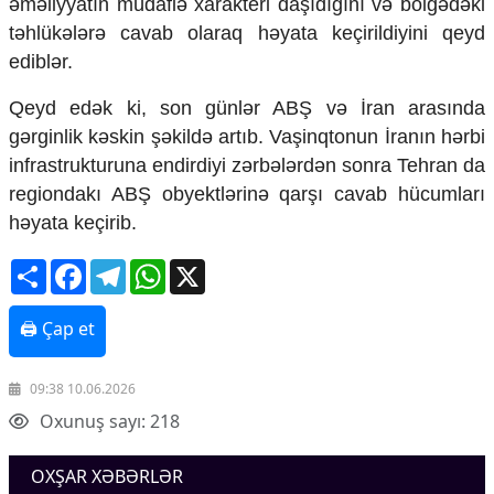
əməliyyatın müdafiə xarakteri daşıdığını və bölgədəki
Mədəniyyətimizin Zəfəri
təhlükələrə cavab olaraq həyata keçirildiyini qeyd
Zəfər Diasporu
ediblər.
Səhiyyə
Ailə və uşaq
Qeyd edək ki, son günlər ABŞ və İran arasında
Turizm
gərginlik kəskin şəkildə artıb. Vaşinqtonun İranın hərbi
İqtisadiyyat
infrastrukturuna endirdiyi zərbələrdən sonra Tehran da
İqtisadi xəbərlər
regiondakı ABŞ obyektlərinə qarşı cavab hücumları
Energetika
həyata keçirib.
Neft-qaz
Əmək və sosial siyasət
Share
Facebook
Telegram
WhatsApp
X
Kənd təsərrüfatı
Hərbi sənaye
🖨 Çap et
Telekommunikasiya və nəqliyyat
COP29
09:38 10.06.2026
Cəmiyyət
Oxunuş sayı: 218
Crossmedia.az - 1 yaş
Siyasət
OXŞAR XƏBƏRLƏR
Məhkəmə və hüquq