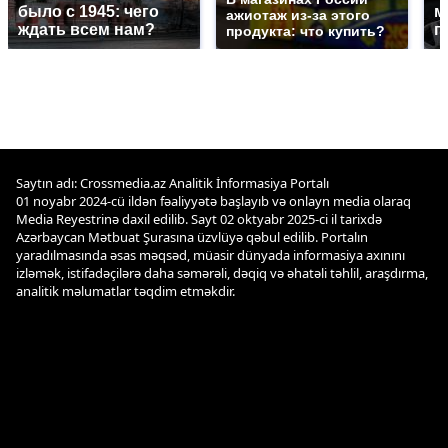
было с 1945: чего
м
ажиотаж из-за этого
ждать всем нам?
п
продукта: что купить?
Saytın adı: Crossmedia.az Analitik İnformasiya Portalı
01 noyabr 2024-cü ildən fəaliyyətə başlayıb və onlayn media olaraq
Media Reyestrinə daxil edilib. Sayt 02 oktyabr 2025-ci il tarixdə
Azərbaycan Mətbuat Şurasına üzvlüyə qəbul edilib. Portalın
yaradılmasında əsas məqsəd, müasir dünyada informasiya axınını
izləmək, istifadəçilərə daha səmərəli, dəqiq və əhatəli təhlil, araşdırma,
analitik məlumatlar təqdim etməkdir.