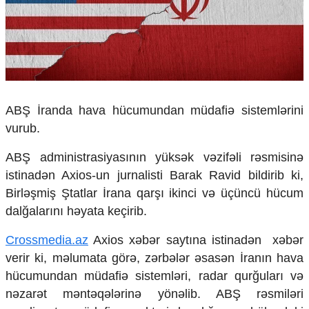
Çarpaz baxış
Təhlil
Siyasi
Geosiyasi
İqtisadi
Sosioloji
ABŞ İranda hava hücumundan müdafiə sistemlərini
Araşdırma
vurub.
Multimedia
ABŞ administrasiyasının yüksək vəzifəli rəsmisinə
Foto
istinadən Axios-un jurnalisti
Barak Ravid
bildirib ki,
Video
İnfoqrafika
Birləşmiş Ştatlar İrana qarşı ikinci və üçüncü hücum
Podcast
dalğalarını həyata keçirib.
Humanitar
Crossmedia.az
Axios xəbər saytına istinadən xəbər
Elm və təhsil
verir ki, məlumata görə, zərbələr əsasən İranın hava
Mədəniyyət
hücumundan müdafiə sistemləri, radar qurğuları və
Diaspor
nəzarət məntəqələrinə yönəlib. ABŞ rəsmiləri
Yüksəliş hekayəsi