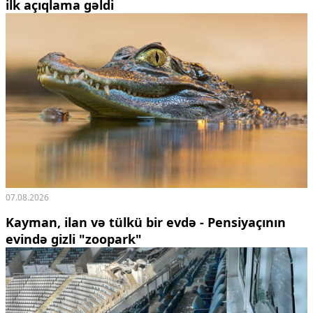
ilk açıqlama gəldi
07.08.2026
Kayman, ilan və tülkü bir evdə - Pensiyaçının
evində gizli "zoopark"