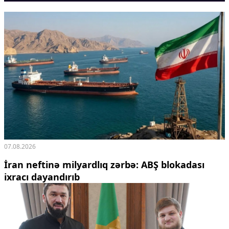
Ekologiya
Zəfər - 5
Gənclər və İdman
Media və QHT
Hadisə
Sağlamlıq
Sosium
Mənəvi dəyərlər
Texnologiya
Mətbuat-150
Əlaqə
07.08.2026
Missiyamız
İran neftinə milyardlıq zərbə: ABŞ blokadası
ixracı dayandırıb