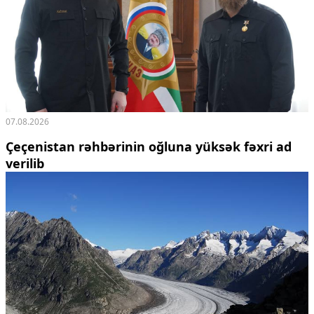
07.08.2026
Çeçenistan rəhbərinin oğluna yüksək fəxri ad
verilib