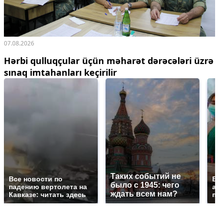
07.08.2026
Hərbi qulluqçular üçün məharət dərəcələri üzrə
sınaq imtahanları keçirilir
Таких событий не
Все новости по
В
было с 1945: чего
падению вертолета на
а
ждать всем нам?
Кавказе: читать здесь
п