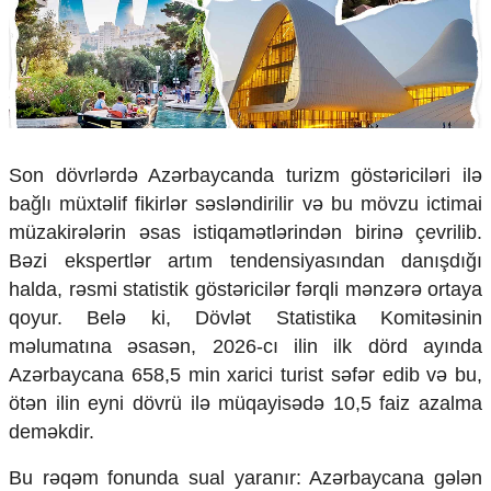
Çarpaz baxış
Təhlil
Siyasi
Geosiyasi
İqtisadi
Sosioloji
Son dövrlərdə Azərbaycanda turizm göstəriciləri ilə
Araşdırma
bağlı müxtəlif fikirlər səsləndirilir və bu mövzu ictimai
Multimedia
müzakirələrin əsas istiqamətlərindən birinə çevrilib.
Foto
Bəzi ekspertlər artım tendensiyasından danışdığı
Video
halda, rəsmi statistik göstəricilər fərqli mənzərə ortaya
İnfoqrafika
qoyur. Belə ki, Dövlət Statistika Komitəsinin
Podcast
məlumatına əsasən, 2026-cı ilin ilk dörd ayında
Humanitar
Azərbaycana 658,5 min xarici turist səfər edib və bu,
ötən ilin eyni dövrü ilə müqayisədə 10,5 faiz azalma
Elm və təhsil
deməkdir.
Mədəniyyət
Diaspor
Bu rəqəm fonunda sual yaranır: Azərbaycana gələn
Yüksəliş hekayəsi