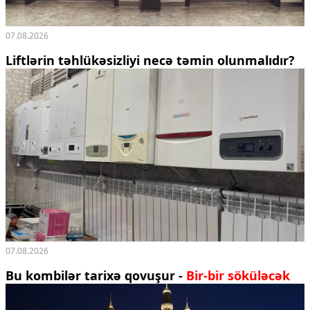
07.08.2026
Liftlərin təhlükəsizliyi necə təmin olunmalıdır?
07.08.2026
Bu kombilər tarixə qovuşur -
Bir-bir söküləcək