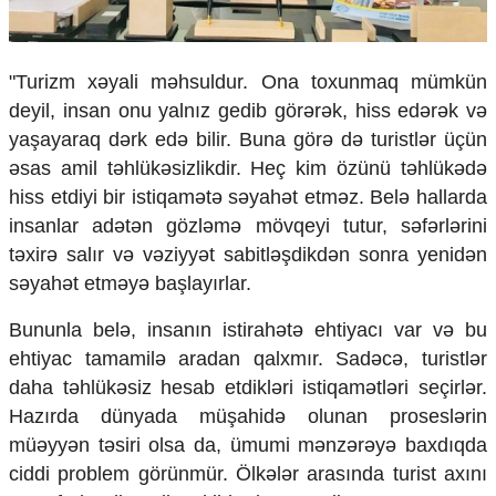
Ekologiya
Zəfər - 5
Gənclər və İdman
"Turizm xəyali məhsuldur. Ona toxunmaq mümkün
Media və QHT
deyil, insan onu yalnız gedib görərək, hiss edərək və
Hadisə
yaşayaraq dərk edə bilir. Buna görə də turistlər üçün
Sağlamlıq
əsas amil təhlükəsizlikdir. Heç kim özünü təhlükədə
Sosium
Mənəvi dəyərlər
hiss etdiyi bir istiqamətə səyahət etməz. Belə hallarda
Texnologiya
insanlar adətən gözləmə mövqeyi tutur, səfərlərini
Mətbuat-150
təxirə salır və vəziyyət sabitləşdikdən sonra yenidən
Əlaqə
səyahət etməyə başlayırlar.
Missiyamız
Bununla belə, insanın istirahətə ehtiyacı var və bu
ehtiyac tamamilə aradan qalxmır. Sadəcə, turistlər
daha təhlükəsiz hesab etdikləri istiqamətləri seçirlər.
Hazırda dünyada müşahidə olunan proseslərin
müəyyən təsiri olsa da, ümumi mənzərəyə baxdıqda
ciddi problem görünmür. Ölkələr arasında turist axını