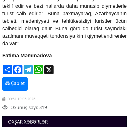
təklif edir və bəzi hallarda daha münasib qiymətlərlə
turist cəlb edirlər. Buna baxmayaraq, Azərbaycanın
təbiəti, mədəniyyəti və təhlükəsizliyi turistlər üçün
cəlbedici olaraq qalır. Buna görə də turist sayındakı
azalmanı müvəqqəti tendensiya kimi qiymətləndirənlər
də var".
Fatimə Məmmədova
Share
Facebook
Telegram
WhatsApp
X
🖨 Çap et
09:51 10.06.2026
Oxunuş sayı: 319
OXŞAR XƏBƏRLƏR