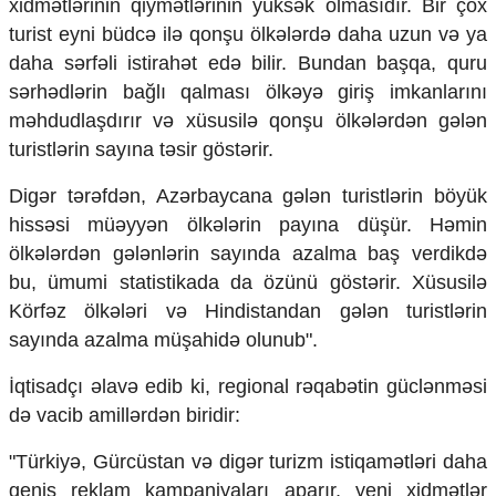
xidmətlərinin qiymətlərinin yüksək olmasıdır. Bir çox
turist eyni büdcə ilə qonşu ölkələrdə daha uzun və ya
daha sərfəli istirahət edə bilir. Bundan başqa, quru
sərhədlərin bağlı qalması ölkəyə giriş imkanlarını
məhdudlaşdırır və xüsusilə qonşu ölkələrdən gələn
turistlərin sayına təsir göstərir.
Digər tərəfdən, Azərbaycana gələn turistlərin böyük
hissəsi müəyyən ölkələrin payına düşür. Həmin
ölkələrdən gələnlərin sayında azalma baş verdikdə
bu, ümumi statistikada da özünü göstərir. Xüsusilə
Körfəz ölkələri və Hindistandan gələn turistlərin
sayında azalma müşahidə olunub".
İqtisadçı əlavə edib ki, regional rəqabətin güclənməsi
də vacib amillərdən biridir:
"Türkiyə, Gürcüstan və digər turizm istiqamətləri daha
geniş reklam kampaniyaları aparır, yeni xidmətlər