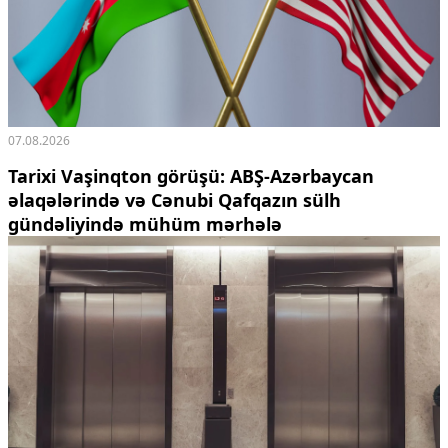
07.08.2026
Tarixi Vaşinqton görüşü: ABŞ-Azərbaycan
əlaqələrində və Cənubi Qafqazın sülh
gündəliyində mühüm mərhələ