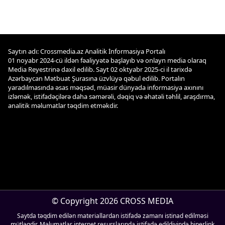
Saytın adı: Crossmedia.az Analitik İnformasiya Portalı
01 noyabr 2024-cü ildən fəaliyyətə başlayıb və onlayn media olaraq
Media Reyestrinə daxil edilib. Sayt 02 oktyabr 2025-ci il tarixdə
Azərbaycan Mətbuat Şurasına üzvlüyə qəbul edilib. Portalın
yaradılmasında əsas məqsəd, müasir dünyada informasiya axınını
izləmək, istifadəçilərə daha səmərəli, dəqiq və əhatəli təhlil, araşdırma,
analitik məlumatlar təqdim etməkdir.
© Copyright 2026 CROSS MEDIA
Saytda təqdim edilən materiallardan istifadə zamanı istinad edilməsi
mütləqdir. Məlumatlar internet resurslarında istifadə edildiyində hiperlink