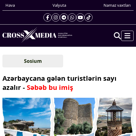
Hava
Valyuta
Namaz vaxtları
Prezidentin gündəliyi
Sosium
Gündəm
Dünya
Azərbaycana gələn turistlərin sayı
Xarici xəbərlər
azalır -
Səbəb bu imiş
Cənubi Qafqaz
Türk Dünyası
Yaxın Şərq
Avropa
Amerika
Asiya
Afrika