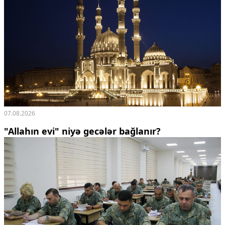
07.08.2026
"Allahın evi" niyə gecələr bağlanır?