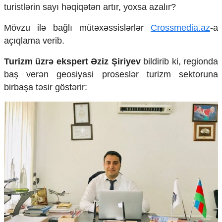
Mədəniyyətimizin Zəfəri
turistlərin sayı həqiqətən artır, yoxsa azalır?
Zəfər Diasporu
Mövzu ilə bağlı mütəxəssislərlər
Crossmedia.az
-a
Səhiyyə
Ailə və uşaq
açıqlama verib.
Turizm
Turizm üzrə ekspert Əziz Şiriyev
bildirib ki, regionda
İqtisadiyyat
baş verən geosiyasi proseslər turizm sektoruna
İqtisadi xəbərlər
birbaşa təsir göstərir:
Energetika
Neft-qaz
Əmək və sosial siyasət
Kənd təsərrüfatı
Hərbi sənaye
Telekommunikasiya və nəqliyyat
COP29
Cəmiyyət
Crossmedia.az - 1 yaş
Siyasət
Məhkəmə və hüquq