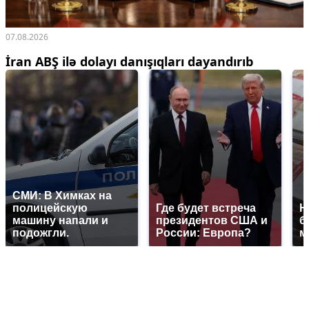
07.08.2026
İran ABŞ ilə dolayı danışıqları dayandırıb
СМИ: В Химках на
полицейскую
Где будет встреча
Н
машину напали и
президентов США и
б
подожгли.
России: Европа?
м