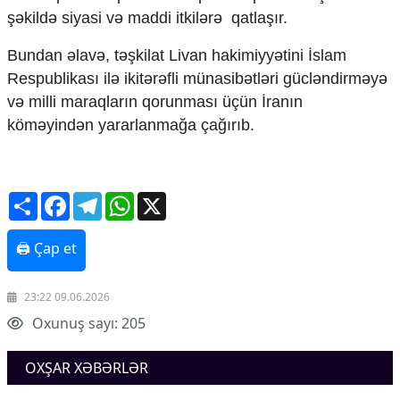
Mədəniyyətimizin Zəfəri
şəkildə siyasi və maddi itkilərə qatlaşır.
Zəfər Diasporu
Səhiyyə
Bundan əlavə, təşkilat Livan hakimiyyətini İslam
Ailə və uşaq
Respublikası ilə ikitərəfli münasibətləri gücləndirməyə
Turizm
və milli maraqların qorunması üçün İranın
İqtisadiyyat
köməyindən yararlanmağa çağırıb.
İqtisadi xəbərlər
Energetika
Neft-qaz
Share
Facebook
Telegram
WhatsApp
X
Əmək və sosial siyasət
Kənd təsərrüfatı
🖨 Çap et
Hərbi sənaye
Telekommunikasiya və nəqliyyat
COP29
23:22 09.06.2026
Oxunuş sayı: 205
Cəmiyyət
Crossmedia.az - 1 yaş
OXŞAR XƏBƏRLƏR
Siyasət
Məhkəmə və hüquq