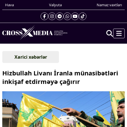
Hava
Valyuta
Namaz vaxtları
Prezidentin gündəliyi
Xarici xəbərlər
Gündəm
Dünya
Hizbullah Livanı İranla münasibətləri
Xarici xəbərlər
inkişaf etdirməyə çağırır
Cənubi Qafqaz
Türk Dünyası
Yaxın Şərq
Avropa
Amerika
Asiya
Afrika