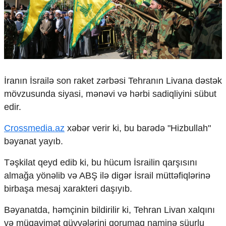
Çarpaz baxış
Təhlil
Siyasi
Geosiyasi
İqtisadi
Sosioloji
İranın İsrailə son raket zərbəsi Tehranın Livana dəstək
Araşdırma
mövzusunda siyasi, mənəvi və hərbi sadiqliyini sübut
Multimedia
edir.
Foto
Crossmedia.az
xəbər verir ki, bu barədə "Hizbullah"
Video
İnfoqrafika
bəyanat yayıb.
Podcast
Təşkilat qeyd edib ki, bu hücum İsrailin qarşısını
Humanitar
almağa yönəlib və ABŞ ilə digər İsrail müttəfiqlərinə
Elm və təhsil
birbaşa mesaj xarakteri daşıyıb.
Mədəniyyət
Bəyanatda, həmçinin bildirilir ki, Tehran Livan xalqını
Diaspor
Yüksəliş hekayəsi
və müqavimət qüvvələrini qorumaq naminə şüurlu